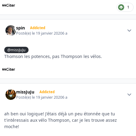
Citer
1
Author stats
spin
Addicted
Posté(e)
le 19 janvier 2020
6 a
@missJuJu
Thomson les potences, pas Thompson les vélos.
Citer
Author stats
missJuJu
Addicted
Posté(e)
le 19 janvier 2020
6 a
ah ben oui logique! J'étais déjà un peu étonnée que tu
t'intéressais aux vélo Thompson, car je les trouve assez
moche!