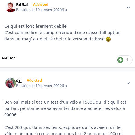
RifRaf
Addicted
Posté(e)
le 19 janvier 2020
6 a
Ce qui est foncièrement débile.
C'est comme lire le compte-rendu d'une caisse full option
dans un mag' auto et s'acheter le version de base
Citer
1
Author stats
dj_
Addicted
Posté(e)
le 19 janvier 2020
6 a
Ben oui mais si t'as un test d'un vélo a 1500€ qui dit qu'il est
parfait, personne ne va avoir tendance a acheter les vélos a
9000€
C'est 200 qui, dans ses tests, explique qu'ils avaient un tel
vélo, mais que si on le prend dans le di2 on gagne 100g et