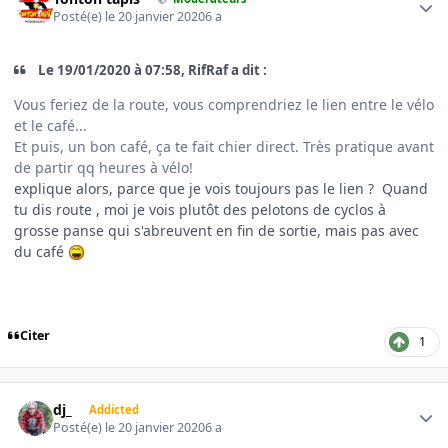
Posté(e)
le 20 janvier 2020
6 a
Le 19/01/2020 à 07:58, RifRaf a dit :
Vous feriez de la route, vous comprendriez le lien entre le vélo
et le café...
Et puis, un bon café, ça te fait chier direct. Très pratique avant
de partir qq heures à vélo!
explique alors, parce que je vois toujours pas le lien ? Quand
tu dis route , moi je vois plutôt des pelotons de cyclos à
grosse panse qui s'abreuvent en fin de sortie, mais pas avec
du café
Citer
1
Author stats
dj_
Addicted
Posté(e)
le 20 janvier 2020
6 a