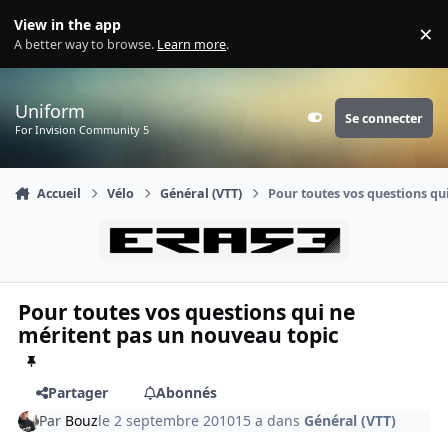
Aller au contenu
View in the app
×
Di
A better way to browse.
Learn more
.
Uniform
Se connecter
Customizer
For Invision Community 5
Accueil
Vélo
Général (VTT)
Pour toutes vos questions qu
Pour toutes vos questions qui ne
méritent pas un nouveau topic
Partager
Abonnés
Par
Bouz
le 2 septembre 2010
15 a
dans
Général (VTT)