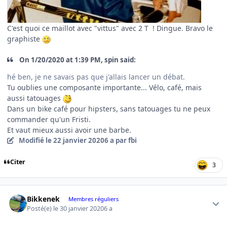
C'est quoi ce maillot avec "vittus" avec 2 T ! Dingue. Bravo le
graphiste
On 1/20/2020 at 1:39 PM, spin said:
hé ben, je ne savais pas que j'allais lancer un débat.
Tu oublies une composante importante... Vélo, café, mais
aussi tatouages
Dans un bike café pour hipsters, sans tatouages tu ne peux
commander qu'un Fristi.
Et vaut mieux aussi avoir une barbe.
Modifié
le 22 janvier 2020
6 a
par fbi
Citer
3
Author stats
Bikkenek
Membres réguliers
Posté(e)
le 30 janvier 2020
6 a