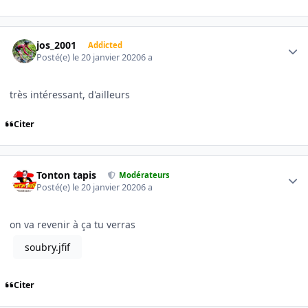
Author stats
jos_2001
Addicted
Posté(e)
le 20 janvier 2020
6 a
très intéressant, d'ailleurs
Citer
Author stats
Tonton tapis
Modérateurs
Posté(e)
le 20 janvier 2020
6 a
on va revenir à ça tu verras
soubry.jfif
Citer