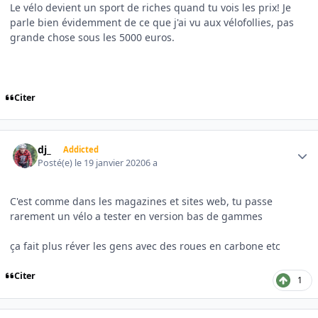
Le vélo devient un sport de riches quand tu vois les prix! Je
parle bien évidemment de ce que j'ai vu aux vélofollies, pas
grande chose sous les 5000 euros.
Citer
Author stats
dj_
Addicted
Posté(e)
le 19 janvier 2020
6 a
C'est comme dans les magazines et sites web, tu passe
rarement un vélo a tester en version bas de gammes
ça fait plus réver les gens avec des roues en carbone etc
Citer
1
Author stats