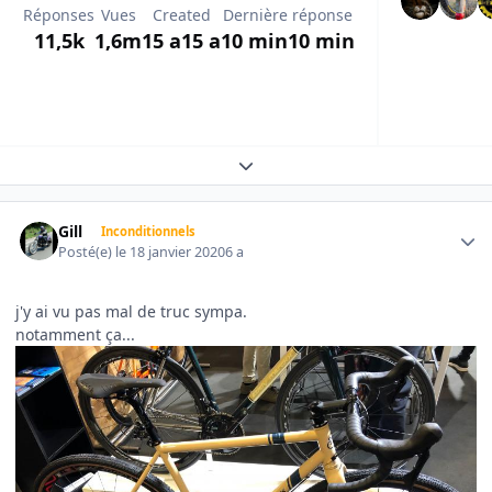
Réponses
Vues
Created
Dernière réponse
11,5k
1,6m
15 a
15 a
10 min
10 min
Expand topic overview
Author stats
Gill
Inconditionnels
Posté(e)
le 18 janvier 2020
6 a
j'y ai vu pas mal de truc sympa.
notamment ça...