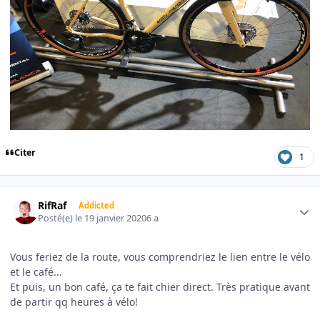
Citer
1
Author stats
RifRaf
Addicted
Posté(e)
le 19 janvier 2020
6 a
Vous feriez de la route, vous comprendriez le lien entre le vélo
et le café...
Et puis, un bon café, ça te fait chier direct. Très pratique avant
de partir qq heures à vélo!