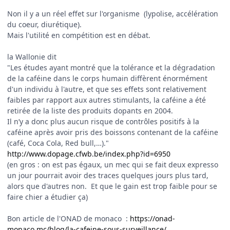
Non il y a un réel effet sur l'organisme (lypolise, accélération
du coeur, diurétique).
Mais l'utilité en compétition est en débat.
la Wallonie dit
"Les études ayant montré que la tolérance et la dégradation
de la caféine dans le corps humain diffèrent énormément
d'un individu à l'autre, et que ses effets sont relativement
faibles par rapport aux autres stimulants, la caféine a été
retirée de la liste des produits dopants en 2004.
Il n’y a donc plus aucun risque de contrôles positifs à la
caféine après avoir pris des boissons contenant de la caféine
(café, Coca Cola, Red bull,…)."
http://www.dopage.cfwb.be/index.php?id=6950
(en gros : on est pas égaux, un mec qui se fait deux expresso
un jour pourrait avoir des traces quelques jours plus tard,
alors que d'autres non. Et que le gain est trop faible pour se
faire chier a étudier ça)
Bon article de l'ONAD de monaco
:
https://onad-
monaco.mc/blog/la-cafeine-sous-surveillance/