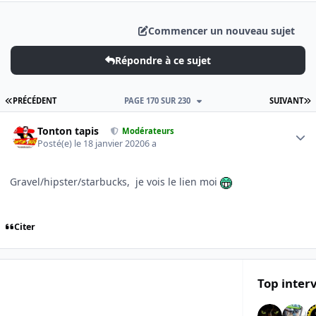
Commencer un nouveau sujet
Répondre à ce sujet
PREMIÈRE PAGE
D
PRÉCÉDENT
PAGE 170 SUR 230
SUIVANT
Author stats
Tonton tapis
Modérateurs
Posté(e)
le 18 janvier 2020
6 a
Gravel/hipster/starbucks, je vois le lien moi
Citer
Top inter