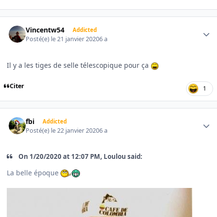
Author stats
Vincentw54
Addicted
Posté(e)
le 21 janvier 2020
6 a
Il y a les tiges de selle télescopique pour ça
Citer
1
Author stats
fbi
Addicted
Posté(e)
le 22 janvier 2020
6 a
On 1/20/2020 at 12:07 PM, Loulou said:
La belle époque