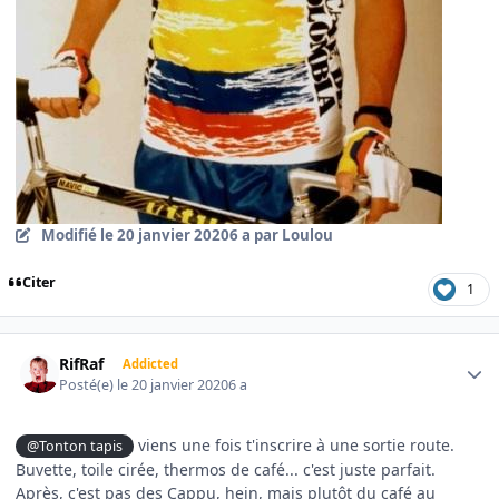
Modifié
le 20 janvier 2020
6 a
par Loulou
Citer
1
Author stats
RifRaf
Addicted
Posté(e)
le 20 janvier 2020
6 a
viens une fois t'inscrire à une sortie route.
@Tonton tapis
Buvette, toile cirée, thermos de café... c'est juste parfait.
Après, c'est pas des Cappu, hein, mais plutôt du café au