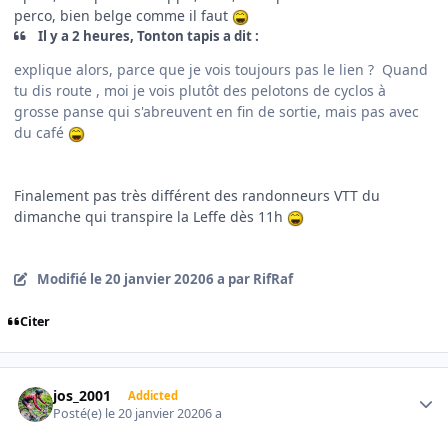
perco, bien belge comme il faut
Il y a 2 heures, Tonton tapis a dit :
explique alors, parce que je vois toujours pas le lien ? Quand
tu dis route , moi je vois plutôt des pelotons de cyclos à
grosse panse qui s'abreuvent en fin de sortie, mais pas avec
du café
Finalement pas très différent des randonneurs VTT du
dimanche qui transpire la Leffe dès 11h
Modifié
le 20 janvier 2020
6 a
par RifRaf
Citer
Author stats
jos_2001
Addicted
Posté(e)
le 20 janvier 2020
6 a