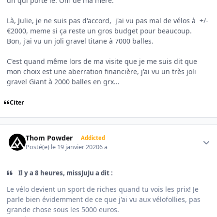
un qui porte le. Om de ma mère.
Là, Julie, je ne suis pas d'accord, j'ai vu pas mal de vélos à +/-
€2000, meme si ça reste un gros budget pour beaucoup.
Bon, j'ai vu un joli gravel titane à 7000 balles.
C'est quand même lors de ma visite que je me suis dit que
mon choix est une aberration financière, j'ai vu un très joli
gravel Giant à 2000 balles en grx...
Citer
Author stats
Thom Powder
Addicted
Posté(e)
le 19 janvier 2020
6 a
Il y a 8 heures, missJuJu a dit :
Le vélo devient un sport de riches quand tu vois les prix! Je
parle bien évidemment de ce que j'ai vu aux vélofollies, pas
grande chose sous les 5000 euros.