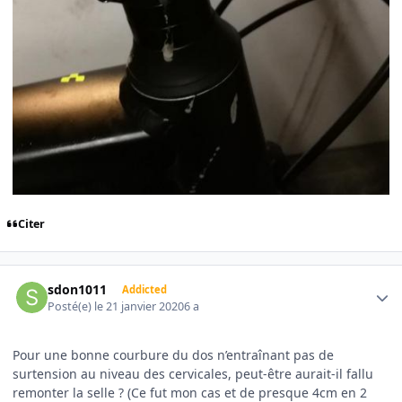
Citer
Author stats
sdon1011
Addicted
Posté(e)
le 21 janvier 2020
6 a
Pour une bonne courbure du dos n’entraînant pas de
surtension au niveau des cervicales, peut-être aurait-il fallu
remonter la selle ? (Ce fut mon cas et de presque 4cm en 2