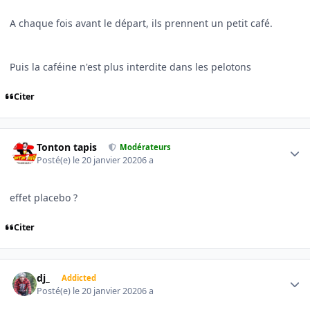
A chaque fois avant le départ, ils prennent un petit café.
Puis la caféine n'est plus interdite dans les pelotons
Citer
Author stats
Tonton tapis
Modérateurs
Posté(e)
le 20 janvier 2020
6 a
effet placebo ?
Citer
Author stats
dj_
Addicted
Posté(e)
le 20 janvier 2020
6 a