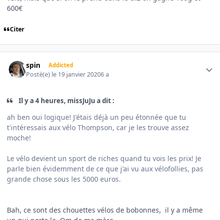
600€
Citer
Author stats
spin
Addicted
Posté(e)
le 19 janvier 2020
6 a
Il y a 4 heures, missJuJu a dit :
ah ben oui logique! J'étais déjà un peu étonnée que tu
t'intéressais aux vélo Thompson, car je les trouve assez
moche!
Le vélo devient un sport de riches quand tu vois les prix! Je
parle bien évidemment de ce que j'ai vu aux vélofollies, pas
grande chose sous les 5000 euros.
Bah, ce sont des chouettes vélos de bobonnes, il y a même