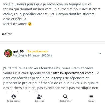
voilà plusieurs jours que je recherche un topique sur ce
forum qui donnait un lien vers un autre site pour des stickers
cadre, roue, pedalier etc etc... et Canyon dont les stickers
gold et nébula.
Merci d'avance
😉
Citer
Author stats
spit_06
Inconditionnels
Posté(e)
le 30 janvier 2020
6 a
J'ai fait faire les stickers fourches RS, roues Sram et cadre
Santa Cruz chez speedy decal
:
https://speedydecal.com/
. Le
gars est réactif et prend bien le temps de répondre et
préparer le projet pour être sûr de ce que tu veux. la qualité
des stickers est bien, pas excellente mais pas merdique non
plus. Je donnerais 7/10.
Se connecter
S’inscrire
Rechercher
Menu
Citer
1