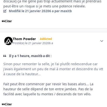
discaux) ça me gêne pas trop actuellement mais je prendrais
peut-être un risque si je mets une potence relevée.
Modifié
le 21 janvier 2020
6 a
par maxitb
Citer
Author stats
Thom Powder
Addicted
Posté(e)
le 21 janvier 2020
6 a
Il y a 1 heure, maxitb a dit :
Sinon pour remonter la selle, je l'ai plutôt redescendue car
j'avais également un peu de mal à monter et descendre du vtt
à cause de la hauteur...
Fait peut être commencer par revoir les bases alors... La
hauteur de selle dépend de ton entre jambes. Pas de la
facilité avec laquelle tu montes / descends de ton vélo.
Citer