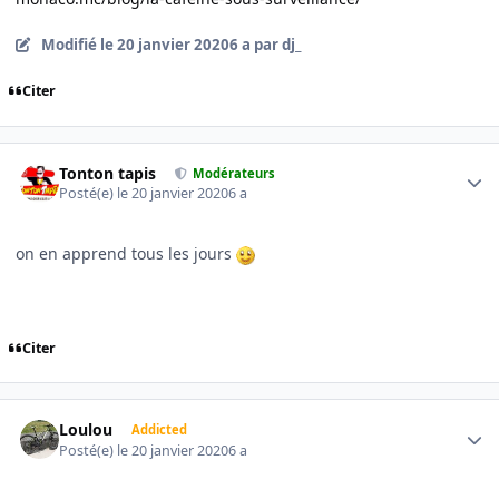
Modifié
le 20 janvier 2020
6 a
par dj_
Citer
Author stats
Tonton tapis
Modérateurs
Posté(e)
le 20 janvier 2020
6 a
on en apprend tous les jours
Citer
Author stats
Loulou
Addicted
Posté(e)
le 20 janvier 2020
6 a