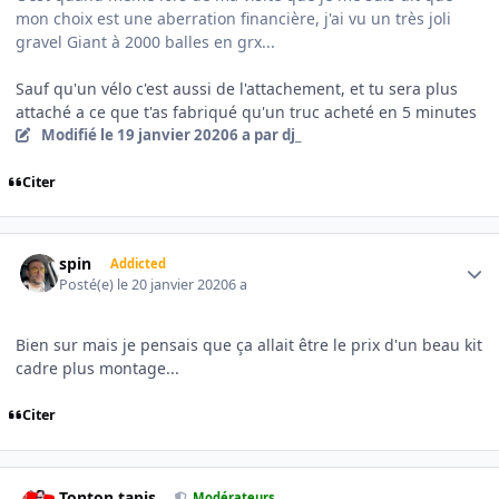
mon choix est une aberration financière, j'ai vu un très joli
gravel Giant à 2000 balles en grx...
Sauf qu'un vélo c'est aussi de l'attachement, et tu sera plus
attaché a ce que t'as fabriqué qu'un truc acheté en 5 minutes
Modifié
le 19 janvier 2020
6 a
par dj_
Citer
Author stats
spin
Addicted
Posté(e)
le 20 janvier 2020
6 a
Bien sur mais je pensais que ça allait être le prix d'un beau kit
cadre plus montage...
Citer
Author stats
Tonton tapis
Modérateurs