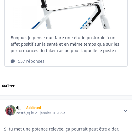
Citer
Author stats
dj_
Addicted
Posté(e)
le 21 janvier 2020
6 a
Si tu met une potence relevée, ça pourrait peut être aider.