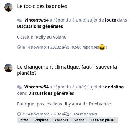
Le topic des bagnoles
Vincentw54
a répondu à un(e) sujet de
loute
dans
Discussions générales
C'était R. Kelly au volant
le 14 novembre 2023
2 a
19.580 réponses
1
Le changement climatique, faut-il sauver la planète?
Le changement climatique, faut-il sauver la
planète?
Vincentw54
a répondu à un(e) sujet de
ondolina
dans
Discussions générales
Pourquoi pas les deux. Il y aura de l'ambiance
le 14 novembre 2023
2 a
1.324 réponses
pizza
chipitos
carapils
vache
(et 6 en plus)
"Mountain Bikers Foundation"