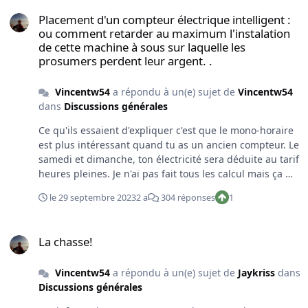
Placement d'un compteur électrique intelligent : ou comment retar
Placement d'un compteur électrique intelligent :
ou comment retarder au maximum l'instalation
de cette machine à sous sur laquelle les
prosumers perdent leur argent. .
Vincentw54
a répondu à un(e) sujet de
Vincentw54
dans
Discussions générales
Ce qu'ils essaient d'expliquer c'est que le mono-horaire
est plus intéressant quand tu as un ancien compteur. Le
samedi et dimanche, ton électricité sera déduite au tarif
heures pleines. Je n'ai pas fait tous les calcul mais ça me
semble faux dans certaines situations. Dans mon cas,
le 29 septembre 2023
2 a
304 réponses
1
j'avais demandé de passer en mono mais le fournisseur
a oublié. J'ai reçu la régularisation après 10 mois et j'ai
La chasse!
consommé 1000Kwh en heures pleines et 3000 Kwh en
La chasse!
heures creuses. J'ai effectivement produit une partie en
heures creuses mais ça m'a aussi permis de payer
Vincentw54
a répondu à un(e) sujet de
Jaykriss
dans
moins chère 75% de ma consommation. Attention que
Discussions générales
depuis début 2023, l'écart entre les tarifs heures
pleines, creuses et mono se réduit à peau de chagrin (2