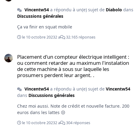
Vincentw54
a répondu à un(e) sujet de
Diabolo
dans
Discussions générales
Ça va finir en squat mobile
le 10 octobre 2023
2 a
32.165 réponses
Placement d'un compteur électrique intelligent : ou comment retar
Placement d'un compteur électrique intelligent :
ou comment retarder au maximum l'instalation
de cette machine à sous sur laquelle les
prosumers perdent leur argent. .
Vincentw54
a répondu à un(e) sujet de
Vincentw54
dans
Discussions générales
Chez moi aussi. Note de crédit et nouvelle facture. 200
euros dans les lattes 😒
le 10 octobre 2023
2 a
304 réponses
La chasse!