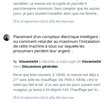
variables. La maison est occupée en journée 4
jours/semaine minimum. Sans compter que les autres
jours, je pars souvent travailler alors que ma femme
rentre 2H après. Il y a aussi les jours où ma mère garde
le 29 septembre 2023
2 a
304 réponses
les enfants à la maison. Il n'y a plus beaucoup de jour
durant lesquels la baraque est vide en journée
Placement d'un compteur électrique intelligent : ou comment retar
Placement d'un compteur électrique intelligent :
ou comment retarder au maximum l'instalation
de cette machine à sous sur laquelle les
prosumers perdent leur argent. .
Vincentw54
a répondu à un(e) sujet de
Vincentw54
dans
Discussions générales
Parce que bien souvent, à 10h00, la maison est déjà à
21° sans aide du chauffage. De 7h00 à 10h00, c'est le
soleil qui fait le taf. Si je vois que les jours suivant sont
nuageux, je laisse à 20 degrés h24. Chauffage par le
sol, l'inertie est grande.
le 29 septembre 2023
2 a
304 réponses