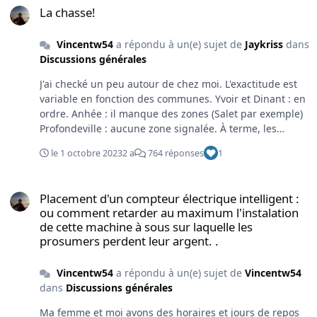
La chasse!
Vincentw54
a répondu à un(e) sujet de
Jaykriss
dans
Discussions générales
J'ai checké un peu autour de chez moi. L'exactitude est
variable en fonction des communes. Yvoir et Dinant : en
ordre. Anhée : il manque des zones (Salet par exemple)
Profondeville : aucune zone signalée. À terme, les
titulaires de chasse seront obligés de compléter les
le 1 octobre 2023
2 a
764 réponses
1
informations sur chasseonweb mais ce n'est pas encore
le cas actuellement. Heureusement que les affiches sont
Placement d'un compteur électrique intelligent : ou comment retar
toujours obligatoire (en cas de fermeture de chemin
Placement d'un compteur électrique intelligent :
public) 😉
ou comment retarder au maximum l'instalation
de cette machine à sous sur laquelle les
prosumers perdent leur argent. .
Vincentw54
a répondu à un(e) sujet de
Vincentw54
dans
Discussions générales
Ma femme et moi avons des horaires et jours de repos