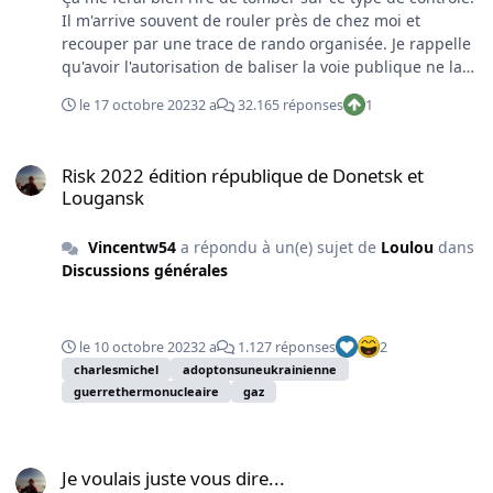
Il m'arrive souvent de rouler près de chez moi et
recouper par une trace de rando organisée. Je rappelle
qu'avoir l'autorisation de baliser la voie publique ne la
rend pas privée. Rendre une rue ou un chemin
le 17 octobre 2023
2 a
32.165 réponses
1
inaccessible au public, c'est une autre autorisation et
doit être encadré par la Police. Les fameux "sorteurs" de
Risk 2022 édition république de Donetsk et Lougansk
rando risquent bien gros. En fonction des circonstances
Risk 2022 édition république de Donetsk et
: - Arrestation arbitraire ou séquestration. - Entrave
Lougansk
méchante à la circulation (sur chemin ou route). Même
un agent de gardiennage n'est pas compétent dans ce
Vincentw54
a répondu à un(e) sujet de
Loulou
dans
domaine.
Discussions générales
le 10 octobre 2023
2 a
1.127 réponses
2
charlesmichel
adoptonsuneukrainienne
guerrethermonucleaire
gaz
Je voulais juste vous dire...
Je voulais juste vous dire...