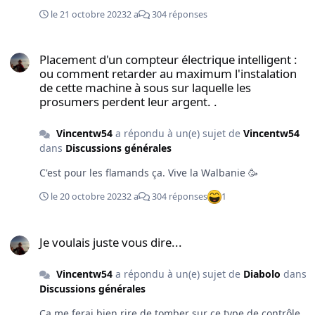
le 21 octobre 2023
2 a
304 réponses
Placement d'un compteur électrique intelligent : ou comment retar
Placement d'un compteur électrique intelligent :
ou comment retarder au maximum l'instalation
de cette machine à sous sur laquelle les
prosumers perdent leur argent. .
Vincentw54
a répondu à un(e) sujet de
Vincentw54
dans
Discussions générales
C'est pour les flamands ça. Vive la Walbanie 🥳
le 20 octobre 2023
2 a
304 réponses
1
Je voulais juste vous dire...
Je voulais juste vous dire...
Vincentw54
a répondu à un(e) sujet de
Diabolo
dans
Discussions générales
Ça me ferai bien rire de tomber sur ce type de contrôle.