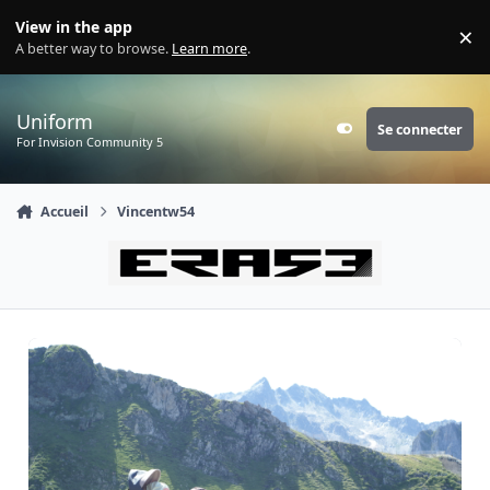
Aller au contenu
View in the app
×
Di
A better way to browse.
Learn more
.
Uniform
Se connecter
Customizer
For Invision Community 5
Accueil
Vincentw54