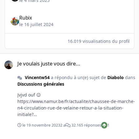
le 4 mars 2025
Rubix
le 16 juillet 2024
16.019 visualisations du profil
Je voulais juste vous dire...
Je voulais juste vous dire...
Vincentw54
a répondu à un(e) sujet de
Diabolo
dans
Discussions générales
Jvjvd ouf 😉
https://www.namur.be/fr/actualite/chaussee-de-marche-
n4-circulation-rue-de-velaine-retour-a-la-situation-
initiale?
fbclid=IwAR30hVFZfJa2kQy0RDLgJVc99bMT6g4wfA0GFXh
le 19 novembre 2023
2 a
32.165 réponses
1
Vb1uI5bZohMwjg6GIjIk
Le topic des bagnoles