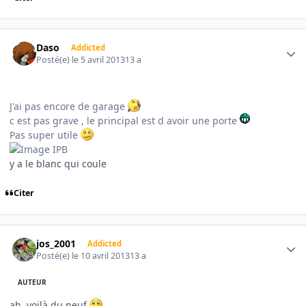
Author stats
Daso
Addicted
Posté(e)
le 5 avril 2013
13 a
J'ai pas encore de garage
c est pas grave , le principal est d avoir une porte
Pas super utile
y a le blanc qui coule
Citer
Author stats
jos_2001
Addicted
Posté(e)
le 10 avril 2013
13 a
AUTEUR
ah, voilà du neuf