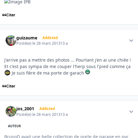
Citer
Author stats
guizaume
Addicted
Posté(e)
le 28 mars 2013
13 a
J'arrive pas a mettre des photos ... Pourtant j'en ai une chiée !
Et c'est pas sympa de me couper l'herp sous l'pied comme ça
Je suis fière de ma porte de garach
Citer
Author stats
jos_2001
Addicted
Posté(e)
le 28 mars 2013
13 a
AUTEUR
BrunoD avait une belle collection de porte de garage en pvc