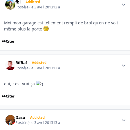
fbi
Addicted
Posté(e)
le 3 avril 2013
13 a
Moi mon garage est tellement rempli de brol qu'on ne voit
même plus la porte
Citer
Author stats
RifRaf
Addicted
Posté(e)
le 3 avril 2013
13 a
oui, c'est vrai ça
Citer
Author stats
Daso
Addicted
Posté(e)
le 3 avril 2013
13 a