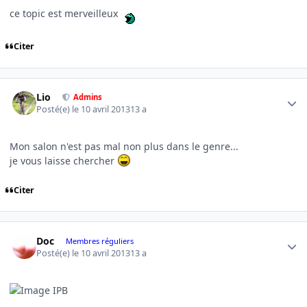
ce topic est merveilleux
Citer
Author stats
Lio
Admins
Posté(e)
le 10 avril 2013
13 a
Mon salon n'est pas mal non plus dans le genre...
je vous laisse chercher
Citer
Author stats
Doc
Membres réguliers
Posté(e)
le 10 avril 2013
13 a