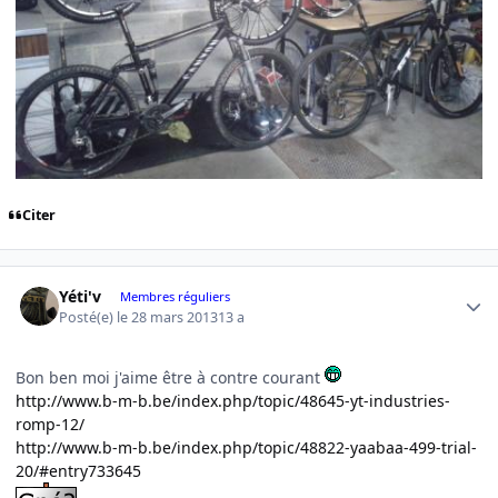
Citer
Author stats
Yéti'v
Membres réguliers
Posté(e)
le 28 mars 2013
13 a
Bon ben moi j'aime être à contre courant
http://www.b-m-b.be/index.php/topic/48645-yt-industries-
romp-12/
http://www.b-m-b.be/index.php/topic/48822-yaabaa-499-trial-
20/#entry733645