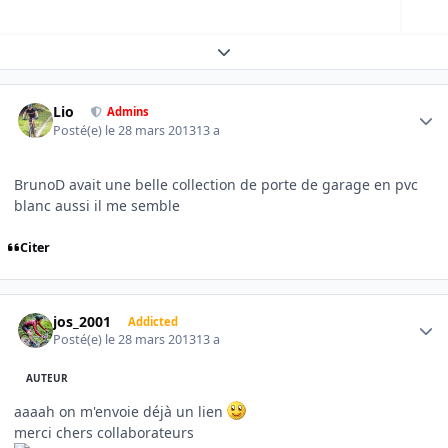
Expand topic overview
Author stats
Lio
Admins
Posté(e)
le 28 mars 2013
13 a
BrunoD avait une belle collection de porte de garage en pvc
blanc aussi il me semble
Citer
Author stats
jos_2001
Addicted
Posté(e)
le 28 mars 2013
13 a
AUTEUR
aaaah on m'envoie déjà un lien
merci chers collaborateurs