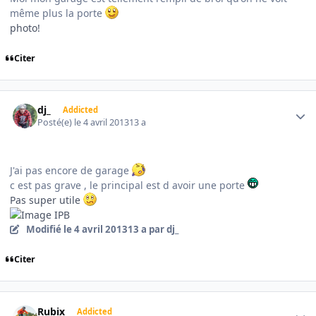
même plus la porte
photo!
Citer
Author stats
dj_
Addicted
Posté(e)
le 4 avril 2013
13 a
J'ai pas encore de garage
c est pas grave , le principal est d avoir une porte
Pas super utile
Modifié
le 4 avril 2013
13 a
par dj_
Citer
Author stats
Rubix
Addicted