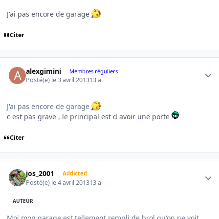
J'ai pas encore de garage
Citer
Author stats
alexgimini
Membres réguliers
Posté(e)
le 3 avril 2013
13 a
J'ai pas encore de garage
c est pas grave , le principal est d avoir une porte
Citer
Author stats
jos_2001
Addicted
Posté(e)
le 4 avril 2013
13 a
AUTEUR
Moi mon garage est tellement rempli de brol qu'on ne voit