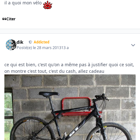
il a quoi mon vélo
Citer
Author stats
dik
Addicted
Posté(e)
le 28 mars 2013
13 a
ce qui est bien, c'est qu'on a même pas à justifier quoi ce soit,
on montre c'est tout, c'est du cash, allez cadeau