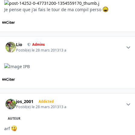
Je pense que j'ai fais le tour de ma compil perso
Citer
Author stats
Lio
Admins
Posté(e)
le 28 mars 2013
13 a
Citer
Author stats
jos_2001
Addicted
Posté(e)
le 28 mars 2013
13 a
AUTEUR
arf