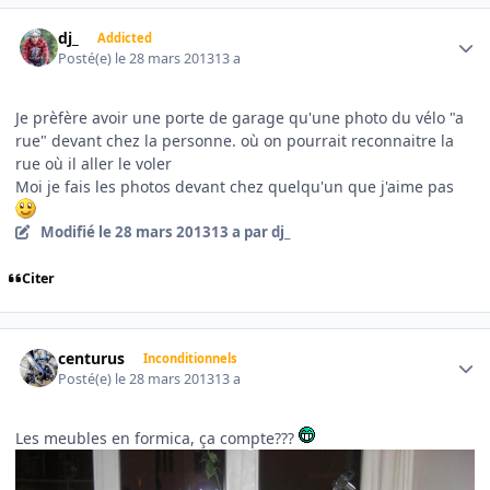
Author stats
dj_
Addicted
Posté(e)
le 28 mars 2013
13 a
Je prèfère avoir une porte de garage qu'une photo du vélo "a
rue" devant chez la personne. où on pourrait reconnaitre la
rue où il aller le voler
Moi je fais les photos devant chez quelqu'un que j'aime pas
Modifié
le 28 mars 2013
13 a
par dj_
Citer
Author stats
centurus
Inconditionnels
Posté(e)
le 28 mars 2013
13 a
Les meubles en formica, ça compte???