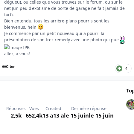
dégueu), ou celles que vous trouvez sur le forum, ou sur le
net (un peu d'exotisme de porte de garage ne fait jamais de
tort).
Bien entendu, tous les arrière-plans pourris sont les
bienvenus, hein
Je commence par un petit nouveau qui a pourri la
présentation de son trek remedy avec une photo qui pue
allez, à vous!
Citer
4
Top
Réponses
Vues
Created
Dernière réponse
2,5k
652,4k
13 a
13 a
le 15 juin
le 15 juin