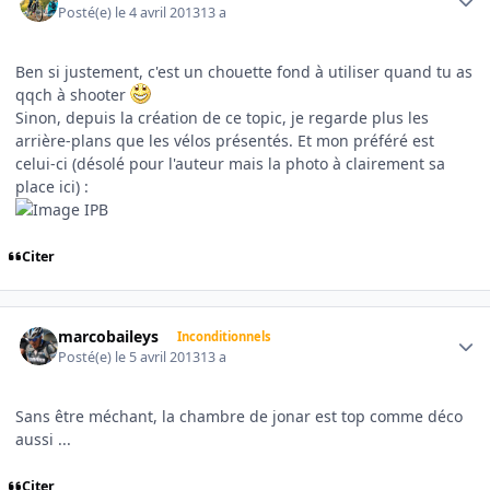
Posté(e)
le 4 avril 2013
13 a
Ben si justement, c'est un chouette fond à utiliser quand tu as
qqch à shooter
Sinon, depuis la création de ce topic, je regarde plus les
arrière-plans que les vélos présentés. Et mon préféré est
celui-ci (désolé pour l'auteur mais la photo à clairement sa
place ici) :
Citer
Author stats
marcobaileys
Inconditionnels
Posté(e)
le 5 avril 2013
13 a
Sans être méchant, la chambre de jonar est top comme déco
aussi ...
Citer