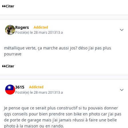
Citer
Author stats
Rogers
Addicted
Posté(e)
le 28 mars 2013
13 a
métallique verte, ça marche aussi jos? déso j'ai pas plus
pourrave
Citer
Author stats
3615
Addicted
Posté(e)
le 28 mars 2013
13 a
Je pense que ce serait plus constructif si tu pouvais donner
qqs conseils pour bien prendre son bike en photo car j'ai pas
de porte de garage mais j'ai jamais réussi à faire une belle
photo à la maison ou en rando.