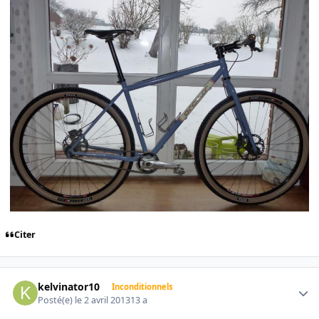
Citer
Author stats
kelvinator10
Inconditionnels
Posté(e)
le 2 avril 2013
13 a