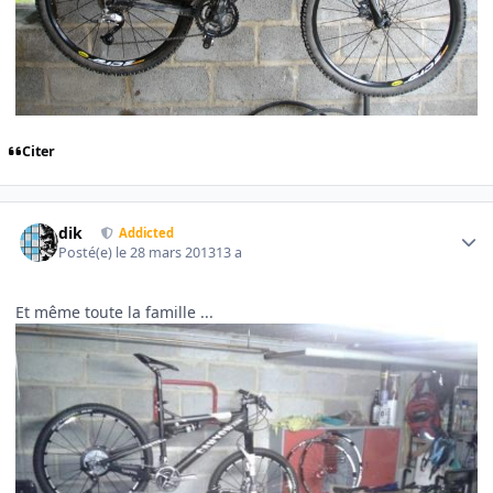
Citer
Author stats
dik
Addicted
Posté(e)
le 28 mars 2013
13 a
Et même toute la famille ...