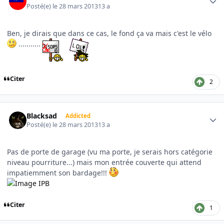
Posté(e)
le 28 mars 2013
13 a
Ben, je dirais que dans ce cas, le fond ça va mais c'est le vélo
...........
Citer
2
Author stats
Blacksad
Addicted
Posté(e)
le 28 mars 2013
13 a
Pas de porte de garage (vu ma porte, je serais hors catégorie
niveau pourriture...) mais mon entrée couverte qui attend
impatiemment son bardage!!!
Citer
1