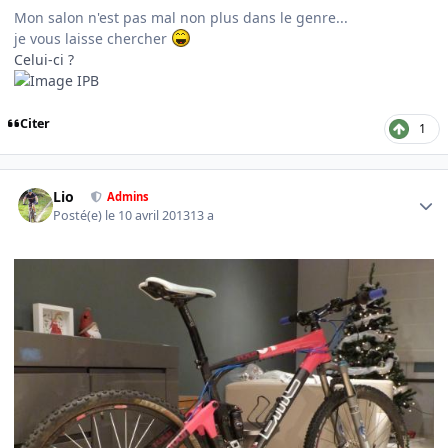
Mon salon n'est pas mal non plus dans le genre...
je vous laisse chercher
Celui-ci ?
Citer
1
Author stats
Lio
Admins
Posté(e)
le 10 avril 2013
13 a