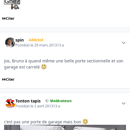
Citer
Author stats
spin
Addicted
Posté(e)
le 29 mars 2013
13 a
Jos, Bruno à quand même une belle porte sectionnelle et son
garage est carrelé
Citer
Author stats
Tonton tapis
Modérateurs
Posté(e)
le 2 avril 2013
13 a
c'est pas une porte de garage mais bon