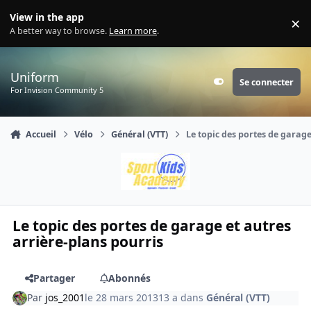
Aller au contenu
View in the app
×
Di
A better way to browse.
Learn more
.
Uniform
Se connecter
Customizer
For Invision Community 5
Accueil
Vélo
Général (VTT)
Le topic des portes de garage
Le topic des portes de garage et autres
arrière-plans pourris
Partager
Abonnés
Par
jos_2001
le 28 mars 2013
13 a
dans
Général (VTT)