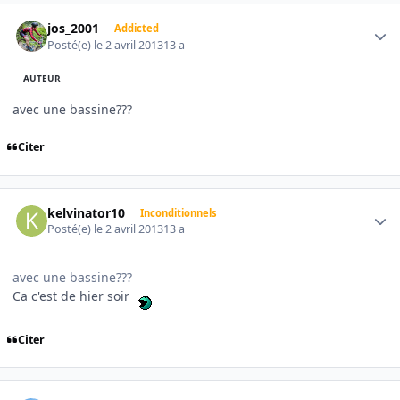
Author stats
jos_2001
Addicted
Posté(e)
le 2 avril 2013
13 a
AUTEUR
avec une bassine???
Citer
Author stats
kelvinator10
Inconditionnels
Posté(e)
le 2 avril 2013
13 a
avec une bassine???
Ca c'est de hier soir
Citer
Author stats