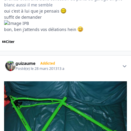
blanc aussi il me semble
oui c'est à lui que je pensais
suffit de demander
bon, ben j'attends vos délations hein
Citer
Author stats
guizaume
Addicted
Posté(e)
le 28 mars 2013
13 a