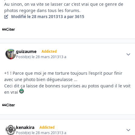
Au sinon, on va vite se lasser car c'est vrai que ce genre de
photos regorge dans tous les forums.
Modifié
le 28 mars 2013
13 a
par 3615
Citer
Author stats
guizaume
Addicted
Posté(e)
le 28 mars 2013
13 a
+1 ! Parce que moi je me torture toujours l'esprit pour finir
avec une photo bien dégueulasse ...
Ceci dit ça laisse de bonnes surprises au potos quand il le voit
en vrai
Citer
Author stats
kenakira
Addicted
Posté(e)
le 28 mars 2013
13 a