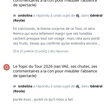
commentaires a la con pour meubler l'absence
de spectacle)
ondolina
a répondu à un(e) sujet de
dj_
dans
Général
(Route)
En conclusion, la bonne surprise de ce Tour, ce sera
Remco qui aura tellement maigri que ses lunettes
cachent presque tout son visage , mais cela aura porté
ses fruits, Seixas qui confirme qu'on entendra encore
souvent son nom dans le futur, mais on aura également
le 25 juillet
le 25 juil.
2.362 réponses
découvert que la France a son Zoetemelk ( surnommé à
l'époque " de wieltjeszuiger " = suceur de roue 😀, Alors
Le Topic du Tour 2026 (ses VAE, ses chutes, ses commentaires a la
demain ? je verrais bien un duel dans les derniers km
Le Topic du Tour 2026 (ses VAE, ses chutes, ses
entre Pogi et Matthieu , suspense.
commentaires a la con pour meubler l'absence
de spectacle)
ondolina
a répondu à un(e) sujet de
dj_
dans
Général
(Route)
purée Kuss , qu'est ce qu'il nous a fait