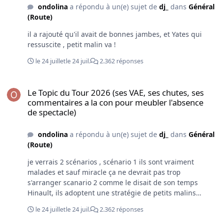
ondolina
a répondu à un(e) sujet de
dj_
dans
Général
(Route)
il a rajouté qu'il avait de bonnes jambes, et Yates qui
ressuscite , petit malin va !
le 24 juillet
le 24 juil.
2.362 réponses
Le Topic du Tour 2026 (ses VAE, ses chutes, ses commentaires a la
Le Topic du Tour 2026 (ses VAE, ses chutes, ses
commentaires a la con pour meubler l'absence
de spectacle)
ondolina
a répondu à un(e) sujet de
dj_
dans
Général
(Route)
je verrais 2 scénarios , scénario 1 ils sont vraiment
malades et sauf miracle ça ne devrait pas trop
s'arranger scanario 2 comme le disait de son temps
Hinault, ils adoptent une stratégie de petits malins
avant les grosses difficultés et ce week-end les
le 24 juillet
le 24 juil.
2.362 réponses
coéquipiers de Pogi vont revenir aux avant-postes limite