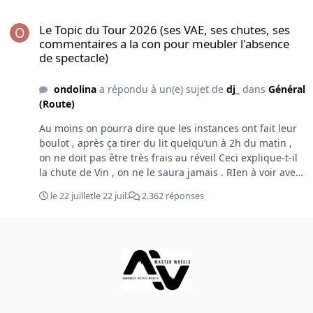
gagner une étape. Les mauvaises langues parlent d'un
Le Topic du Tour 2026 (ses VAE, ses chutes, ses commentaires a la
troisième scénario comme les épidémies qui touchaient
Le Topic du Tour 2026 (ses VAE, ses chutes, ses
certaines équipes à la belle EPOque , mais celui-là sort
commentaires a la con pour meubler l'absence
de mes compétences d'expert de fauteuil 😀
de spectacle)
ondolina
a répondu à un(e) sujet de
dj_
dans
Général
(Route)
Au moins on pourra dire que les instances ont fait leur
boulot , après ça tirer du lit quelqu’un à 2h du matin ,
on ne doit pas être très frais au réveil Ceci explique-t-il
la chute de Vin , on ne le saura jamais . RIen à voir avec
le vélo , perso j’aurais plus de suspicions sur Paredes
le 22 juillet
le 22 juil.
2.362 réponses
dont l’ agressivité pendant et après le)smatch était
digne du mec super chargé à la testostérone ou autre
potion magique ;)