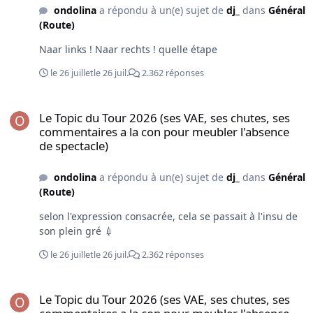
ondolina
a répondu à un(e) sujet de
dj_
dans
Général
(Route)
Naar links ! Naar rechts ! quelle étape
le 26 juillet
le 26 juil.
2.362 réponses
Le Topic du Tour 2026 (ses VAE, ses chutes, ses commentaires a la
Le Topic du Tour 2026 (ses VAE, ses chutes, ses
commentaires a la con pour meubler l'absence
de spectacle)
ondolina
a répondu à un(e) sujet de
dj_
dans
Général
(Route)
selon l'expression consacrée, cela se passait à l'insu de
son plein gré 💉
le 26 juillet
le 26 juil.
2.362 réponses
Le Topic du Tour 2026 (ses VAE, ses chutes, ses commentaires a la
Le Topic du Tour 2026 (ses VAE, ses chutes, ses