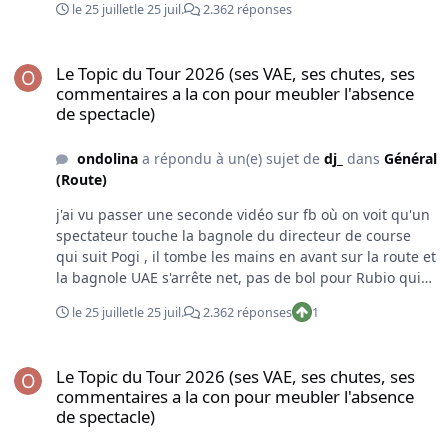
le 25 juillet
le 25 juil.
2.362 réponses
Le Topic du Tour 2026 (ses VAE, ses chutes, ses commentaires a la
Le Topic du Tour 2026 (ses VAE, ses chutes, ses
commentaires a la con pour meubler l'absence
de spectacle)
ondolina
a répondu à un(e) sujet de
dj_
dans
Général
(Route)
j'ai vu passer une seconde vidéo sur fb où on voit qu'un
spectateur touche la bagnole du directeur de course
qui suit Pogi , il tombe les mains en avant sur la route et
la bagnole UAE s'arrête net, pas de bol pour Rubio qui
claque sec avec sa tête dans la vitre arrière de UAE, la
le 25 juillet
le 25 juil.
2.362 réponses
1
sécurité n'est clairement plus assurée sur ce genre
d'étape, sans compter les gens qui filment ou se filment
Le Topic du Tour 2026 (ses VAE, ses chutes, ses commentaires a la
devant les coureurs avec leur téléphone c'est
Le Topic du Tour 2026 (ses VAE, ses chutes, ses
ahurissant. Je ne sais pas si le lien va passer ici:
commentaires a la con pour meubler l'absence
https://www.facebook.com/share/r/1Fii8KbVt5/?
de spectacle)
mibextid=wwXIfr