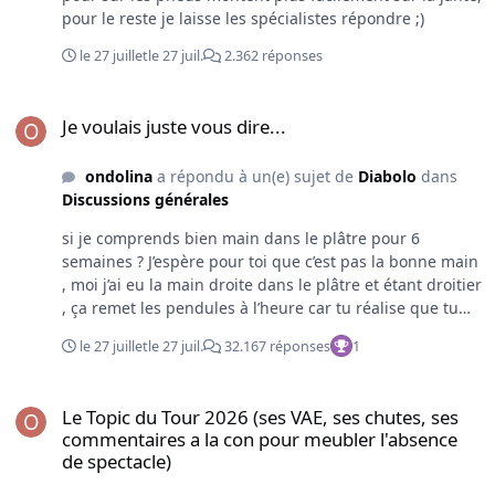
J'ai terminé le tout en plusieurs passages au fix & finish,
pour le reste je laisse les spécialistes répondre ;)
il reste maintenant à laisser sécher le tout avant la mise
en peinture, et ouf ma fille est super contente même si
le 27 juillet
le 27 juil.
2.362 réponses
quand je regarde mon plafonage de profil à l'aide d'une
lampe de poche , je vois pas mal de défauts que je
Je voulais juste vous dire...
Je voulais juste vous dire...
pourrais encore peaufiner au fix & finish mais bon voilà
je vais pouvoir me remettre à faire un peu de vélo , car
l'air de rien ça m'a demandé pas mal de temps .
ondolina
a répondu à un(e) sujet de
Diabolo
dans
Discussions générales
si je comprends bien main dans le plâtre pour 6
semaines ? J’espère pour toi que c’est pas la bonne main
, moi j’ai eu la main droite dans le plâtre et étant droitier
, ça remet les pendules à l’heure car tu réalise que tu
sais plus rien faire mais on finit par se débrouiller ,
le 27 juillet
le 27 juil.
32.167 réponses
1
courage et bon rétablissement
Le Topic du Tour 2026 (ses VAE, ses chutes, ses commentaires a la
Le Topic du Tour 2026 (ses VAE, ses chutes, ses
commentaires a la con pour meubler l'absence
de spectacle)