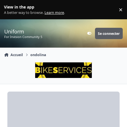
Aller au contenu
View in the app
×
Di
A better way to browse.
Learn more
.
Uniform
Se connecter
Customizer
For Invision Community 5
Accueil
ondolina