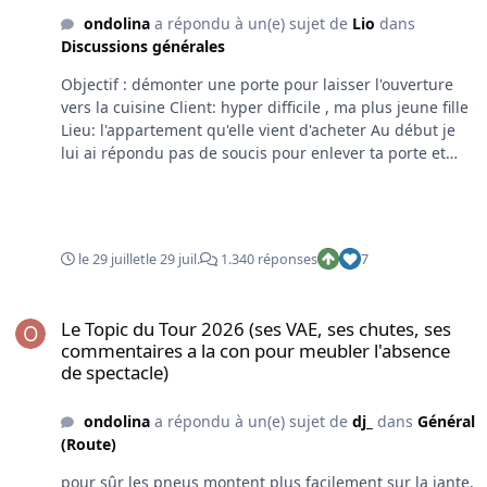
ondolina
a répondu à un(e) sujet de
Lio
dans
Discussions générales
Objectif : démonter une porte pour laisser l'ouverture
vers la cuisine Client: hyper difficile , ma plus jeune fille
Lieu: l'appartement qu'elle vient d'acheter Au début je
lui ai répondu pas de soucis pour enlever ta porte et
mettre à niveau le plafonnage sauf qu'elle insiste pour
que je fasse une voute ... Euh .... ok mais je n'ai jamais
fait ça :) mais bon qu'est ce qu'on ne ferait pas pour
faire plaisir à ses gosses. j'ai donc démarré avec un
le 29 juillet
le 29 juil.
1.340 réponses
7
canevas en bois sur lequel j'ai calqué ma structure en
profilé métalstud , et j'ai pu récupérer ce même canevas
Le Topic du Tour 2026 (ses VAE, ses chutes, ses commentaires a la
en bois pour découper ensuite les 2 plaques de gyproc.
Le Topic du Tour 2026 (ses VAE, ses chutes, ses
Pour faire l'intérieur de l'arche également en Gyproc ,
commentaires a la con pour meubler l'absence
j'ai fait une découpe au cutter tous les 1,5cm à l'arrière
de spectacle)
de la plaque Gyproc qui faisait presque 1M20 de long ,
autant dire que j'ai sué pour fixer le tout en me battant
ondolina
a répondu à un(e) sujet de
dj_
dans
Général
contre l'apesanteur, je me suis donc construit 2 T en
(Route)
bois pour soutenir juste ce qu'il fallait , visser ligne par
ligne et c'est passé crème au premier coup sans casser.
pour sûr les pneus montent plus facilement sur la jante,