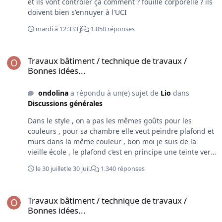
et ils vont contrôler ça comment ? fouille corporelle ? ils
doivent bien s'ennuyer à l'UCI
mardi à 12:33
3 j
1.050 réponses
Travaux bâtiment / technique de travaux / Bonnes idées...
Travaux bâtiment / technique de travaux /
Bonnes idées...
ondolina
a répondu à un(e) sujet de
Lio
dans
Discussions générales
Dans le style , on a pas les mêmes goûts pour les
couleurs , pour sa chambre elle veut peindre plafond et
murs dans la même couleur , bon moi je suis de la
vieille école , le plafond c’est en principe une teinte vers
le blanc et cela donne un peu plus de luminosité à la
le 30 juillet
le 30 juil.
1.340 réponses
pièce mais bon voilà c’est mon avis de vieux con , je
m’inclinerai donc et je vais pas aborder le choix des
Travaux bâtiment / technique de travaux / Bonnes idées...
couleurs , pfff ça chipote ça chipote , les convoyeurs
Travaux bâtiment / technique de travaux /
attendent 😬
Bonnes idées...