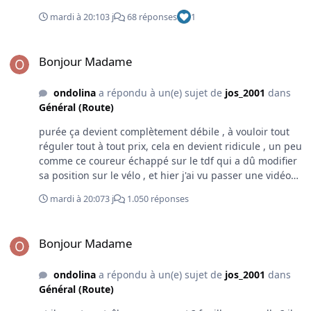
mardi à 20:10
3 j
68 réponses
1
Bonjour Madame
Bonjour Madame
ondolina
a répondu à un(e) sujet de
jos_2001
dans
Général (Route)
purée ça devient complètement débile , à vouloir tout
réguler tout à tout prix, cela en devient ridicule , un peu
comme ce coureur échappé sur le tdf qui a dû modifier
sa position sur le vélo , et hier j'ai vu passer une vidéo
du tdf où on voyait une nana dans une attaque et elle
mardi à 20:07
3 j
1.050 réponses
me semblait exactement dans la même position que le
mec qui s'était fait remonter les bretelles, j'en perds
Bonjour Madame
mon latin ;) avis d'expert de fauteuil
Bonjour Madame
ondolina
a répondu à un(e) sujet de
jos_2001
dans
Général (Route)