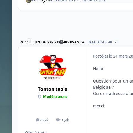
PREMIÈRE PAGE
DERNIÈRE PAGE
PRÉCÉDENT
34
35
36
37
38
39
40
SUIVANT
PAGE 39 SUR 40
Posté(e)
le 21 mars 2
Hello
Question pour un am
Belgique ?
Tonton tapis
Ou une adresse d'un
Modérateurs
merci
25,2k
10,4k
messages
Réputation
Ville :
Namur