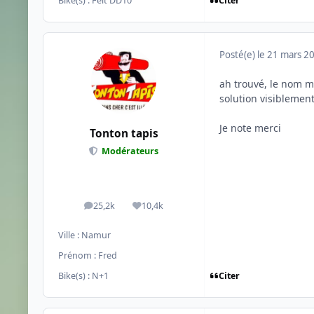
Citer
Bike(s) :
Felt DD10
Posté(e)
le 21 mars 2
ah trouvé, le nom me
solution visiblemen
Je note merci
Tonton tapis
Modérateurs
25,2k
10,4k
messages
Réputation
Ville :
Namur
Prénom :
Fred
Citer
Bike(s) :
N+1