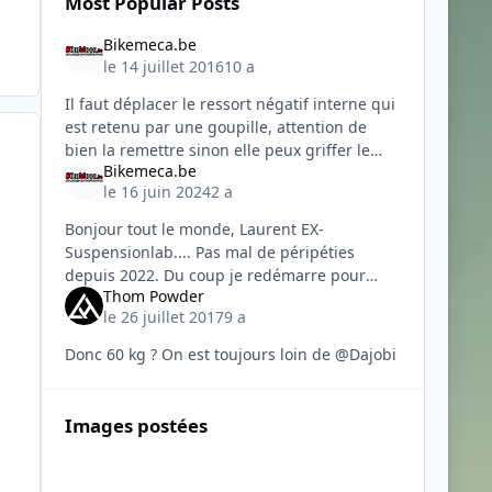
Most Popular Posts
Bikemeca.be
le 14 juillet 2016
10 a
Il faut déplacer le ressort négatif interne qui
est retenu par une goupille, attention de
bien la remettre sinon elle peux griffer le
Bikemeca.be
plongeur interne et bye bye ta fourche.
le 16 juin 2024
2 a
Attention mon tarif h
Bonjour tout le monde, Laurent EX-
Suspensionlab.... Pas mal de péripéties
depuis 2022. Du coup je redémarre pour
Thom Powder
rebondir 😊 pour l'entretien de vos
le 26 juillet 2017
9 a
suspensions ce sera dorénavant Bikeme
Donc 60 kg ? On est toujours loin de @Dajobi
Images postées