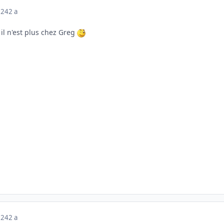
024
2 a
 il n'est plus chez Greg
024
2 a