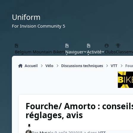
Aller au contenu
Uniform
For Invision Community 5
Belgium Mountain Bikers
Naviguer
Activité
Clubs
Classem
Accueil
Vélo
Discussions techniques
VTT
Four
Fourche/ Amorto : conseils
réglages, avis
Par
Mysa
le 9 août 2010
15 a
dans
VTT