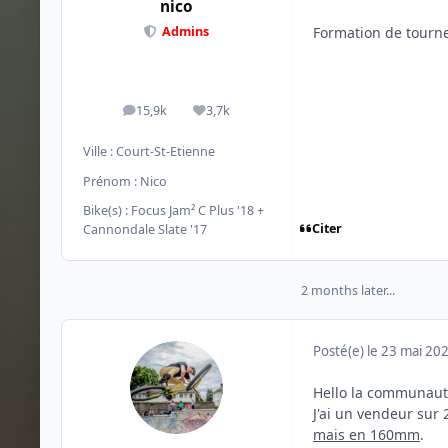
nico
Formation de tourne
Admins
15,9k
3,7k
messages
Réputation
Ville :
Court-St-Etienne
Prénom :
Nico
Bike(s) :
Focus Jam² C Plus '18 +
Citer
Cannondale Slate '17
2 months later...
Posté(e)
le 23 mai 20
Hello la communaut
J'ai un vendeur sur
mais en 160mm
.