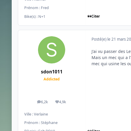
Prénom :
Fred
Citer
Bike(s) :
N+1
Posté(e)
le 21 mars 2
J'ai vu passer des Le
Mais un mec qui a l'
mec qui usine les ou
sdon1011
Addicted
6,2k
4,9k
messages
Réputation
Ville :
Verlaine
Prénom :
Stéphane