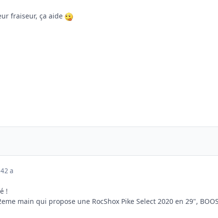
ur fraiseur, ça aide
24
2 a
é !
 2eme main qui propose une RocShox Pike Select 2020 en 29", BOO