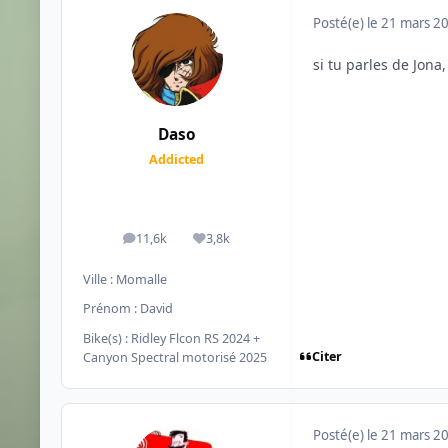
Posté(e)
le 21 mars 2
si tu parles de Jona,
Daso
Addicted
11,6k
3,8k
messages
Réputation
Ville :
Momalle
Prénom :
David
Bike(s) :
Ridley Flcon RS 2024 +
Citer
Canyon Spectral motorisé 2025
Posté(e)
le 21 mars 2