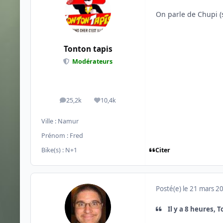
On parle de Chupi (
Tonton tapis
Modérateurs
25,2k
10,4k
messages
Réputation
Ville :
Namur
Prénom :
Fred
Citer
Bike(s) :
N+1
Posté(e)
le 21 mars 2
Il y a 8 heures, T