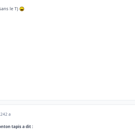
sans le T)
024
2 a
onton tapis a dit :