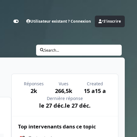
Utilisateur existant ? Connexion
S’inscrire
Customizer
Search...
Réponses
Vues
Created
2k
266,5k
15 a
15 a
Dernière réponse
le 27 déc.
le 27 déc.
Top intervenants dans ce topic