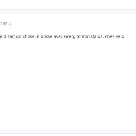
024
2 a
 disait qq chose, il bosse avec Greg, tonton Daluz, chez Velo
t