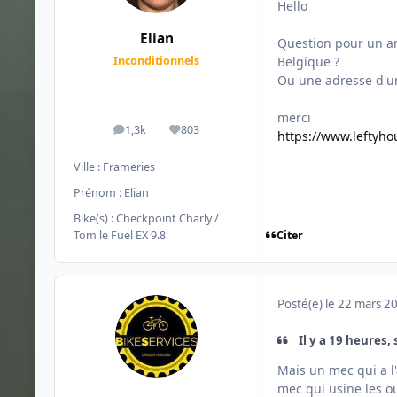
Hello
Elian
Question pour un am
Belgique ?
Inconditionnels
Ou une adresse d'un
merci
1,3k
803
messages
Réputation
https://www.leftyh
Ville :
Frameries
Prénom :
Elian
Bike(s) :
Checkpoint Charly /
Citer
Tom le Fuel EX 9.8
Posté(e)
le 22 mars 2
Il y a 19 heures, 
Mais un mec qui a l'
mec qui usine les ou