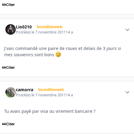
Citer
Author stats
Lio0210
Inconditionnels
Posté(e)
le 7 novembre 2011
14 a
J'vais commandé une paire de roues et delais de 3 jours si
mes souvenirs sont bons
Citer
Author stats
camorra
Inconditionnels
Posté(e)
le 7 novembre 2011
14 a
Tu avais payé par visa ou virement bancaire ?
Citer