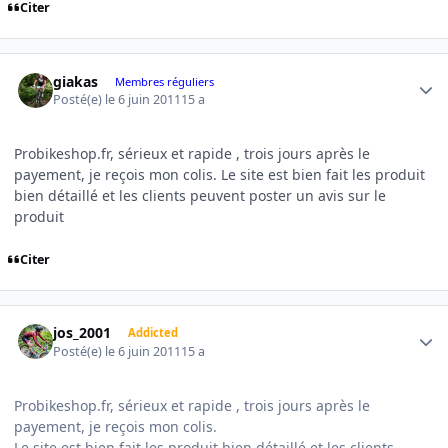
Citer
Author stats
giakas
Membres réguliers
Posté(e)
le 6 juin 2011
15 a
Probikeshop.fr, sérieux et rapide , trois jours après le
payement, je reçois mon colis. Le site est bien fait les produit
bien détaillé et les clients peuvent poster un avis sur le
produit
Citer
Author stats
jos_2001
Addicted
Posté(e)
le 6 juin 2011
15 a
Probikeshop.fr, sérieux et rapide , trois jours après le
payement, je reçois mon colis.
Le site est bien fait les produit bien détaillé et les clients