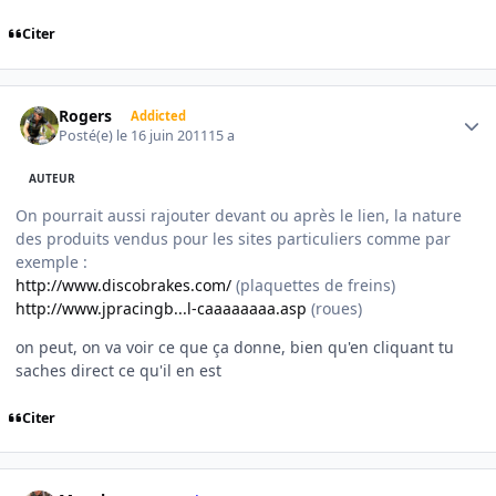
Citer
Author stats
Rogers
Addicted
Posté(e)
le 16 juin 2011
15 a
AUTEUR
On pourrait aussi rajouter devant ou après le lien, la nature
des produits vendus pour les sites particuliers comme par
exemple :
http://www.discobrakes.com/
(plaquettes de freins)
http://www.jpracingb...l-caaaaaaaa.asp
(roues)
on peut, on va voir ce que ça donne, bien qu'en cliquant tu
saches direct ce qu'il en est
Citer
Author stats