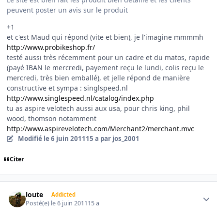
peuvent poster un avis sur le produit
+1
et c'est Maud qui répond (vite et bien), je l'imagine mmmmh
http://www.probikeshop.fr/
testé aussi très récemment pour un cadre et du matos, rapide
(payé IBAN le mercredi, payement reçu le lundi, colis reçu le
mercredi, très bien emballé), et jelle répond de manière
constructive et sympa : singlspeed.nl
http://www.singlespeed.nl/catalog/index.php
tu as aspire velotech aussi aux usa, pour chris king, phil
wood, thomson notamment
http://www.aspirevelotech.com/Merchant2/merchant.mvc
Modifié
le 6 juin 2011
15 a
par jos_2001
Citer
Author stats
loute
Addicted
Posté(e)
le 6 juin 2011
15 a