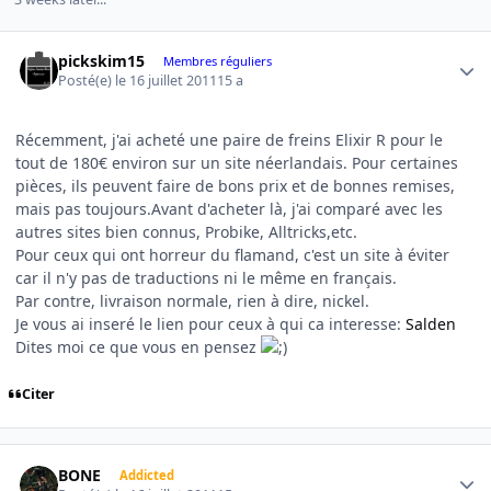
Author stats
pickskim15
Membres réguliers
Posté(e)
le 16 juillet 2011
15 a
Récemment, j'ai acheté une paire de freins Elixir R pour le
tout de 180€ environ sur un site néerlandais. Pour certaines
pièces, ils peuvent faire de bons prix et de bonnes remises,
mais pas toujours.Avant d'acheter là, j'ai comparé avec les
autres sites bien connus, Probike, Alltricks,etc.
Pour ceux qui ont horreur du flamand, c'est un site à éviter
car il n'y pas de traductions ni le même en français.
Par contre, livraison normale, rien à dire, nickel.
Je vous ai inseré le lien pour ceux à qui ca interesse:
Salden
Dites moi ce que vous en pensez
Citer
Author stats
BONE
Addicted