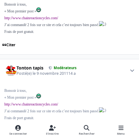
Bonsoir à tous,
« Mon premier post »
http://www.chainreactioncycles.com/
J’ai commandé 2 fois sur ce site et cela c’est toujours bien passé.
Frais de port gratuit.
Citer
Author stats
Tonton tapis
Modérateurs
Posté(e)
le 9 novembre 2011
14 a
Bonsoir à tous,
« Mon premier post »
http://www.chainreactioncycles.com/
J’ai commandé 2 fois sur ce site et cela c’est toujours bien passé.
Frais de port gratuit.
chef je quote, mais c'est pour la bonne cause hein
Se connecter
S’inscrire
Rechercher
Menu
Donc, bienvenu parmi nous d'abord, mais regarde le post en