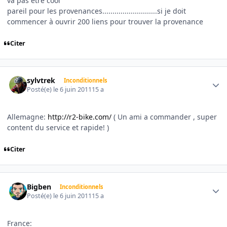
va pas être cool
pareil pour les provenances...........................si je doit
commencer à ouvrir 200 liens pour trouver la provenance
Citer
Author stats
sylvtrek
Inconditionnels
Posté(e)
le 6 juin 2011
15 a
Allemagne:
http://r2-bike.com/
( Un ami a commander , super
content du service et rapide! )
Citer
Author stats
Bigben
Inconditionnels
Posté(e)
le 6 juin 2011
15 a
France: