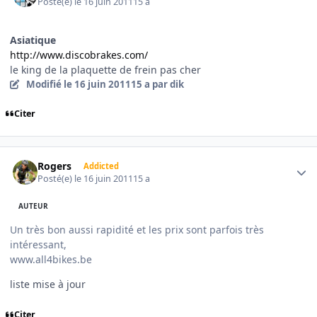
Posté(e)
le 16 juin 2011
15 a
Asiatique
http://www.discobrakes.com/
le king de la plaquette de frein pas cher
Modifié
le 16 juin 2011
15 a
par dik
Citer
Author stats
Rogers
Addicted
Posté(e)
le 16 juin 2011
15 a
AUTEUR
Un très bon aussi rapidité et les prix sont parfois très
intéressant,
www.all4bikes.be
liste mise à jour
Citer