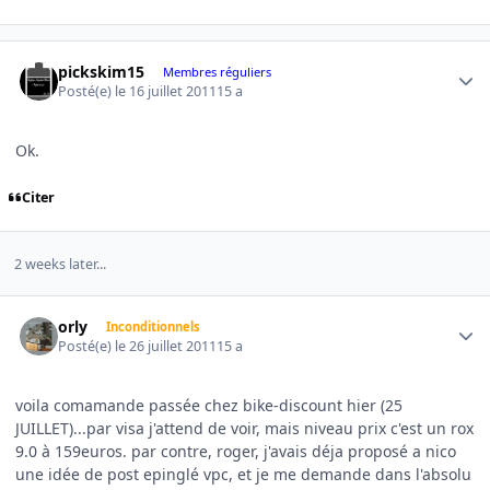
Author stats
pickskim15
Membres réguliers
Posté(e)
le 16 juillet 2011
15 a
Ok.
Citer
2 weeks later...
Author stats
orly
Inconditionnels
Posté(e)
le 26 juillet 2011
15 a
voila comamande passée chez bike-discount hier (25
JUILLET)...par visa j'attend de voir, mais niveau prix c'est un rox
9.0 à 159euros. par contre, roger, j'avais déja proposé a nico
une idée de post epinglé vpc, et je me demande dans l'absolu