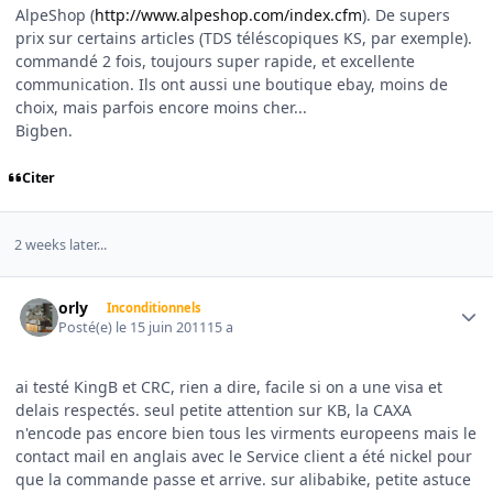
AlpeShop (
http://www.alpeshop.com/index.cfm
). De supers
prix sur certains articles (TDS téléscopiques KS, par exemple).
commandé 2 fois, toujours super rapide, et excellente
communication. Ils ont aussi une boutique ebay, moins de
choix, mais parfois encore moins cher...
Bigben.
Citer
2 weeks later...
Author stats
orly
Inconditionnels
Posté(e)
le 15 juin 2011
15 a
ai testé KingB et CRC, rien a dire, facile si on a une visa et
delais respectés. seul petite attention sur KB, la CAXA
n'encode pas encore bien tous les virments europeens mais le
contact mail en anglais avec le Service client a été nickel pour
que la commande passe et arrive. sur alibabike, petite astuce