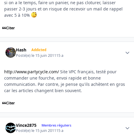
si on a le temps, faire un panier, ne pas cloturer, laisser
passer 2-3 jours et on risque de recevoir un mail de rappel
avec 5 à 10%
Citer
Author stats
Hash
Addicted
Posté(e)
le 15 juin 2011
15 a
http://www.partycycle.com/
Site VPC français, testé pour
commander une fourche, envoi rapide et bonne
communication. Par contre, je pense qu'ils achètent en gros
car les articles changent bien souvent.
Citer
Author stats
Vince2875
Membres réguliers
Posté(e)
le 15 juin 2011
15 a