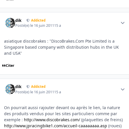
Author stats
dik
Addicted
Posté(e)
le 16 juin 2011
15 a
asiatique discobrakes : "DiscoBrakes.Com Pte Limited is a
Singapore based company with distribution hubs in the UK
and USA"
Citer
Author stats
dik
Addicted
Posté(e)
le 16 juin 2011
15 a
On pourrait aussi rajouter devant ou après le lien, la nature
des produits vendus pour les sites particuliers comme par
exemple :
http://www.discobrakes.com/
(plaquettes de freins)
http://www.jpracingbike1.com/accueil-caaaaaaaa.asp
(roues)