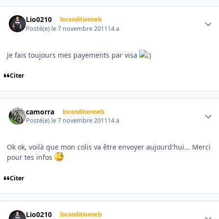
Author stats
Lio0210
Inconditionnels
Posté(e)
le 7 novembre 2011
14 a
Je fais toujours mes payements par visa
Citer
Author stats
camorra
Inconditionnels
Posté(e)
le 7 novembre 2011
14 a
Ok ok, voilà que mon colis va être envoyer aujourd'hui... Merci
pour tes infos
Citer
Author stats
Lio0210
Inconditionnels