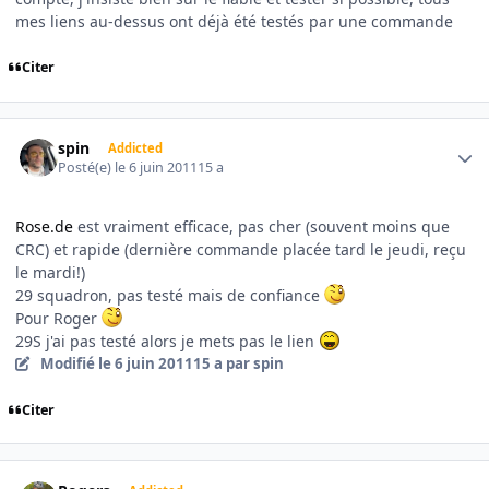
mes liens au-dessus ont déjà été testés par une commande
Citer
Author stats
spin
Addicted
Posté(e)
le 6 juin 2011
15 a
Rose.de
est vraiment efficace, pas cher (souvent moins que
CRC) et rapide (dernière commande placée tard le jeudi, reçu
le mardi!)
29 squadron, pas testé mais de confiance
Pour Roger
29S j'ai pas testé alors je mets pas le lien
Modifié
le 6 juin 2011
15 a
par spin
Citer
Author stats