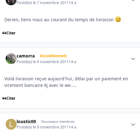
Posté(e)
le 7 novembre 2011
14 a
Derien, tiens nous au courant du temps de livraison
Citer
Author stats
camorra
Inconditionnels
Posté(e)
le 9 novembre 2011
14 a
Voilà livraison reçue aujourd'hui, délai par un paiement en
virement bancaire 6j avec le we.....
Citer
Author stats
loustic09
Nouveaux membres
Posté(e)
le 9 novembre 2011
14 a