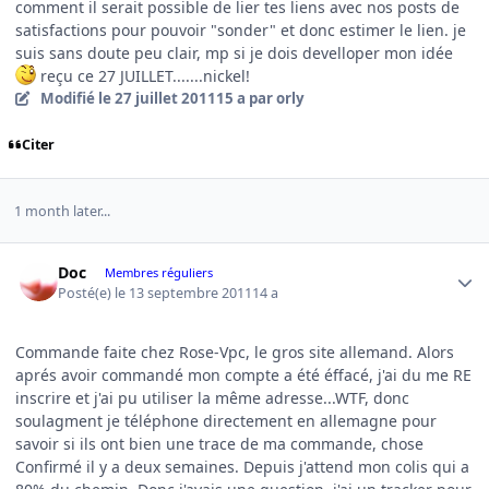
comment il serait possible de lier tes liens avec nos posts de
satisfactions pour pouvoir "sonder" et donc estimer le lien. je
suis sans doute peu clair, mp si je dois develloper mon idée
reçu ce 27 JUILLET.......nickel!
Modifié
le 27 juillet 2011
15 a
par orly
Citer
1 month later...
Author stats
Doc
Membres réguliers
Posté(e)
le 13 septembre 2011
14 a
Commande faite chez Rose-Vpc, le gros site allemand. Alors
aprés avoir commandé mon compte a été éffacé, j'ai du me RE
inscrire et j'ai pu utiliser la même adresse...WTF, donc
soulagment je téléphone directement en allemagne pour
savoir si ils ont bien une trace de ma commande, chose
Confirmé il y a deux semaines. Depuis j'attend mon colis qui a