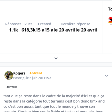
T
Réponses
Vues
Created
Dernière réponse
1,1k
618,3k
15 a
15 a
le 20 avril
le 20 avril
Expand topic overview
Author stats
Rogers
Addicted
Posté(e)
le 6 juin 2011
15 a
AUTEUR
tant que ça reste dans le cadre de la majorité d'ici et que ça
reste dans la catégorie tout terrains c'est bon donc bmx and
co c'est bon aussi, tant que tout le monde y trouve son
compte, j'insiste bien sur le fiable et tester si possible, tous