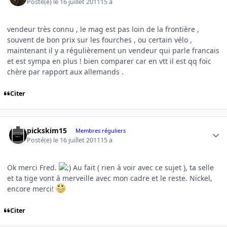
Posté(e)
le 16 juillet 2011
15 a
vendeur très connu , le mag est pas loin de la frontière ,
souvent de bon prix sur les fourches , ou certain vélo ,
maintenant il y a régulièrement un vendeur qui parle francais
et est sympa en plus ! bien comparer car en vtt il est qq foic
chère par rapport aux allemands .
Citer
Author stats
pickskim15
Membres réguliers
Posté(e)
le 16 juillet 2011
15 a
Ok merci Fred.
Au fait ( rien à voir avec ce sujet ), ta selle
et ta tige vont à merveille avec mon cadre et le reste. Nickel,
encore merci!
Citer