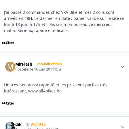
J'ai passé 2 commandes chez VRV Bike et mes 2 colis sont
arrivés en 48H. Le dernier en date : panier validé sur le site ce
lundi 13 juin à 17h et colis sur mon bureau ce mercredi
matin. Sérieux, rapide et efficace.
Citer
Author stats
MirFlash
Inconditionnels
Posté(e)
le 16 juin 2011
15 a
Un très bon aussi rapidité et les prix sont parfois très
intéressant, www.all4bikes.be
Citer
Author stats
dik
Addicted