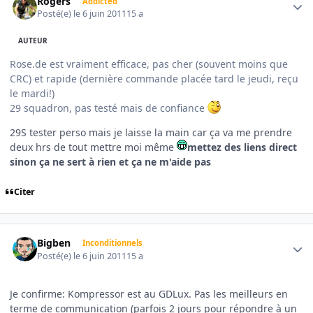
Rogers
Addicted
Posté(e)
le 6 juin 2011
15 a
AUTEUR
Rose.de est vraiment efficace, pas cher (souvent moins que
CRC) et rapide (dernière commande placée tard le jeudi, reçu
le mardi!)
29 squadron, pas testé mais de confiance
29S tester perso mais je laisse la main car ça va me prendre
deux hrs de tout mettre moi même
mettez des liens direct
sinon ça ne sert à rien et ça ne m'aide pas
Citer
Author stats
Bigben
Inconditionnels
Posté(e)
le 6 juin 2011
15 a
Je confirme: Kompressor est au GDLux. Pas les meilleurs en
terme de communication (parfois 2 jours pour répondre à un