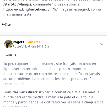
/start/tpl/-/lang/2,
commandé 1x, pas de soucis
http://www.kingbarcelona.com/fr/,
magasin espagnol, connu
mais jamais testé
Citer
Author stats
Rogers
Addicted
Posté(e)
le 6 juin 2011
15 a
AUTEUR
Tu peux ajouter "alibabike.com", site français,
un tchat en
ligne avec un technicien de là-bas pour n'importe quelle
question sur ce qu'on cherche
, testé plusieurs fois et jamais
aucun problème, livraison dans les délais prévus. Bref, je
recommande.
Louis
des liens direct stp
car je connait ce site aussi mais le
but de ceci est de mettre la main à la pâte et que tout le
monde y participent si je doit retrouver les liens à chaque x ça