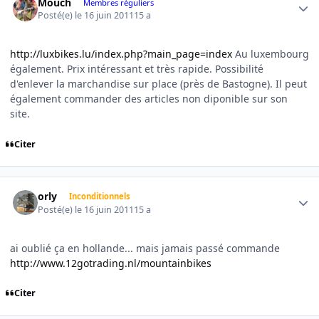
Mouch
Membres réguliers
Posté(e)
le 16 juin 2011
15 a
http://luxbikes.lu/index.php?main_page=index
Au luxembourg
également. Prix intéressant et très rapide. Possibilité
d'enlever la marchandise sur place (près de Bastogne). Il peut
également commander des articles non diponible sur son
site.
Citer
Author stats
orly
Inconditionnels
Posté(e)
le 16 juin 2011
15 a
ai oublié ça en hollande... mais jamais passé commande
http://www.12gotrading.nl/mountainbikes
Citer