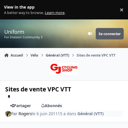
Aller au contenu
View in the app
×
Di
A better way to browse.
Learn more
.
Uniform
Se connecter
Customizer
For Invision Community 5
Accueil
Vélo
Général (VTT)
Sites de vente VPC VTT
Sites de vente VPC VTT
Partager
Abonnés
Par
Rogers
le 6 juin 2011
15 a
dans
Général (VTT)