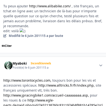
Tu peux ajouter
http://www.alibabike.com/
, site français,
un
tchat en ligne avec un technicien de là-bas pour n'importe
quelle question sur ce qu'on cherche
, testé plusieurs fois et
jamais aucun problème, livraison dans les délais prévus. Bref,
je recommande.
edit: voilà
Modifié
le 6 juin 2011
15 a
par loute
Citer
Author stats
Myaboki
Inconditionnels
Posté(e)
le 6 juin 2011
15 a
http://www.torontocycles.com,
toujours bon pour les vis et
accessoires spéciaux.
http://www.alltricks.fr/fr/index.php,
site
français uniquement vtt, très bon.
http://www.jpracingbike1.com/accueil-caaaaaaaa.asp,
pour
les roues & cie
http://www.egle-
parts.de/oxid.php/sid/7432138760c8311974b8f881b14785e2/cl