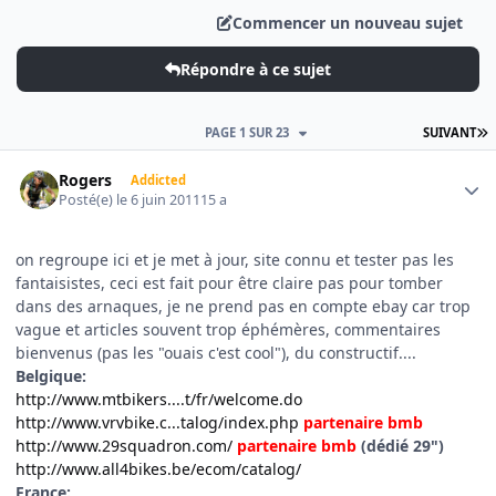
Commencer un nouveau sujet
Répondre à ce sujet
D
PAGE 1 SUR 23
SUIVANT
Author stats
Rogers
Addicted
Posté(e)
le 6 juin 2011
15 a
on regroupe ici et je met à jour, site connu et tester pas les
fantaisistes, ceci est fait pour être claire pas pour tomber
dans des arnaques, je ne prend pas en compte ebay car trop
vague et articles souvent trop éphémères, commentaires
bienvenus (pas les "ouais c'est cool"), du constructif....
Belgique:
http://www.mtbikers....t/fr/welcome.do
http://www.vrvbike.c...talog/index.php
partenaire bmb
http://www.29squadron.com/
partenaire bmb
(dédié 29")
http://www.all4bikes.be/ecom/catalog/
France: