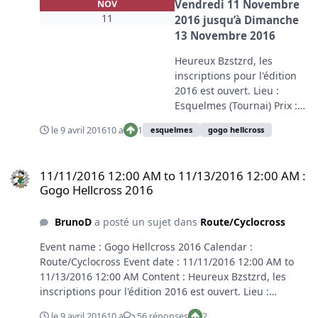
Vendredi 11 Novembre
NOV
11
2016
jusqu’à
Dimanche
13 Novembre 2016
Heureux Bzstzrd, les
inscriptions pour l'édition
2016 est ouvert. Lieu :
Esquelmes (Tournai) Prix :
25€ 1 ou 3 jours Infos sur le
le 9 avril 2016
10 a
1
esquelmes
gogo hellcross
blog ou sur FB
http://thegogooohellcross.b
11/11/2016 12:00 AM to 11/13/2016 12:00 AM : Gogo Hellcross 2016
logspot.be/ 200 places pas
11/11/2016 12:00 AM to 11/13/2016 12:00 AM :
plus pas moins
Gogo Hellcross 2016
BrunoD
a posté un sujet dans
Route/Cyclocross
Event name : Gogo Hellcross 2016 Calendar :
Route/Cyclocross Event date : 11/11/2016 12:00 AM to
11/13/2016 12:00 AM Content : Heureux Bzstzrd, les
inscriptions pour l'édition 2016 est ouvert. Lieu :
Esquelmes (Tournai) Prix : 25€ 1 ou 3 jours Infos sur le
le 9 avril 2016
10 a
56 réponses
2