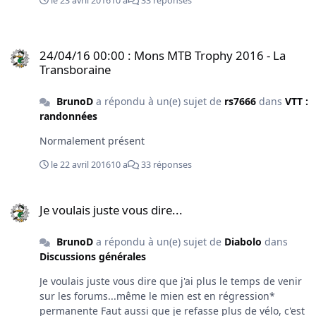
le 23 avril 2016
10 a
33 réponses
24/04/16 00:00 : Mons MTB Trophy 2016 - La Transboraine
24/04/16 00:00 : Mons MTB Trophy 2016 - La
Transboraine
BrunoD
a répondu à un(e) sujet de
rs7666
dans
VTT :
randonnées
Normalement présent
le 22 avril 2016
10 a
33 réponses
Je voulais juste vous dire...
Je voulais juste vous dire...
BrunoD
a répondu à un(e) sujet de
Diabolo
dans
Discussions générales
Je voulais juste vous dire que j'ai plus le temps de venir
sur les forums...même le mien est en régression*
permanente Faut aussi que je refasse plus de vélo, c'est