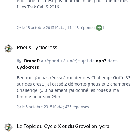
Pour une fois c'est pas pour moi mais pour une de mes
filles Trek Cali S 2016
le 13 octobre 2015
10 a
11.448 réponses
1
Pneus Cyclocross
Pneus Cyclocross
BrunoD
a répondu à un(e) sujet de
opn7
dans
Cyclocross
Ben moi j'ai pas réussi à monter des Challenge Griffo 33
sur des crest, J'ai cassé 2 démonte-pneus et 2 chambres
Challenge :(....finalement j'ai donné les roues à ma
femme pour son 29er
le 5 octobre 2015
10 a
435 réponses
Le Topic du Cyclo X et du Gravel en lycra
Le Topic du Cyclo X et du Gravel en lycra