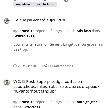
blog ou sur FB http://thegogooohellcross.blogspot.be/
esquelmes
gogo hellcross
200 places pas plus pas moins Gogo Hellcross 2016
dans le calendrier
Ce que j'ai acheté aujourd'hui
Ce que j'ai acheté aujourd'hui
BrunoD
a répondu à un(e) sujet de
MirFlash
dans
Général (VTT)
pour monter sur mon Genesis Longitude. Du gros mais
pas trop.
le 6 février 2016
10 a
11.448 réponses
WC, B-Post, Superprestige, bottes en caoutchouc, frites, rubalise 
WC, B-Post, Superprestige, bottes en
caoutchouc, frites, rubalise et autres drapeaux
"K.Vantornout fanclub"
BrunoD
a répondu à un(e) sujet de
born_to_ride
dans
Cyclocross