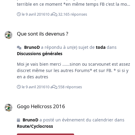
terrible en ce moment *en même temps FB c'est la mort
de beaucoup de forum.
le 9 avril 2016
10 a
32.165 réponses
Que sont ils devenus ?
Que sont ils devenus ?
BrunoD
a répondu à un(e) sujet de
toda
dans
Discussions générales
Moi je vais bien merci ......sinon ou scarvounet est assez
discret même sur les autres Forums* et sur FB. * si si y
en a des autres
le 9 avril 2016
10 a
558 réponses
Gogo Hellcross 2016
Gogo Hellcross 2016
BrunoD
a posté un évènement du calendrier dans
Route/Cyclocross