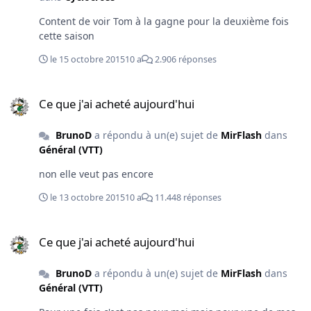
Content de voir Tom à la gagne pour la deuxième fois
cette saison
le 15 octobre 2015
10 a
2.906 réponses
Ce que j'ai acheté aujourd'hui
Ce que j'ai acheté aujourd'hui
BrunoD
a répondu à un(e) sujet de
MirFlash
dans
Général (VTT)
non elle veut pas encore
le 13 octobre 2015
10 a
11.448 réponses
Ce que j'ai acheté aujourd'hui
Ce que j'ai acheté aujourd'hui
BrunoD
a répondu à un(e) sujet de
MirFlash
dans
Général (VTT)