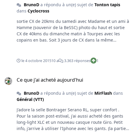
BrunoD
a répondu à un(e) sujet de
Tonton tapis
dans
Cyclocross
sortie CX de 20kms du samedi avec Madame et un ami à
Hamme (souvenir de la BeSSC) photo du haut et sortie
CX de 40kms du dimanche matin à Tourpes avec les
copains en bas. Soit 3 jours de CX dans la même
semaine....çà faisait bien 1 an que çà ne m'étais plus
arrivé.
le 4 octobre 2015
10 a
3.363 réponses
1
Ce que j'ai acheté aujourd'hui
Ce que j'ai acheté aujourd'hui
BrunoD
a répondu à un(e) sujet de
MirFlash
dans
Général (VTT)
J'adore la selle Bontrager Serano RL, super confort .
Pour la saison post-estival, j'ai aussi acheté des gants
long-light XLC et un nouveau casque route Giro. Petit
info, j'arrive à utiliser l'Iphone avec les gants. (la partie