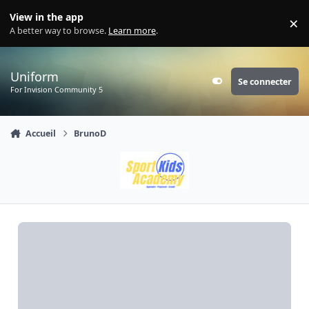
Aller au contenu
View in the app
×
Di
A better way to browse.
Learn more
.
Uniform
Se connecter
Customizer
For Invision Community 5
Accueil
BrunoD