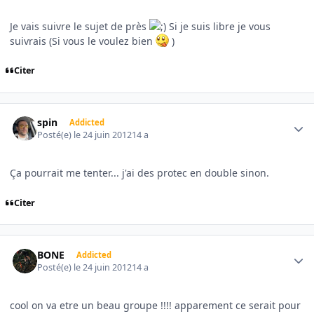
Je vais suivre le sujet de près
Si je suis libre je vous
suivrais (Si vous le voulez bien
)
Citer
Author stats
spin
Addicted
Posté(e)
le 24 juin 2012
14 a
Ça pourrait me tenter... j'ai des protec en double sinon.
Citer
Author stats
BONE
Addicted
Posté(e)
le 24 juin 2012
14 a
cool on va etre un beau groupe !!!! apparement ce serait pour