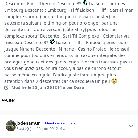
Descente : Fort - Therme Descente 3*
Liaison : Thermes -
Embourg Descente : Embourg - Tilff Liaison : Tilff - Sart-Tilman
complexe sportif (longue longue côte via colonster) on
s'attendra suivant le timing on peut prolonger par une
descente sur l'autre versant (côté Mery) puis retour au
complexe sportif Descente : Sart-Til Complexe - Colonster via
ruisseau Descente 3*
Liaison : Tilff - Embourg puis route
jusque Ninane Descente : Ninane - Casino Protec : Je conseil
comme pour toujours en enduro, un casque intégrale, des
protèges genous et des gants longs. Ne vous tracassez pas si
vous n'en avez pas, on ira cool, y a pas de chrono et tout
passe même en rigide. Faudra juste faire un peu plus
attention dans 2 descentes car ça secouera un peu
Modifié
le 25 juin 2012
14 a
par Daso
Citer
Author stats
jodenamur
Membres réguliers
Posté(e)
le 25 juin 2012
14 a