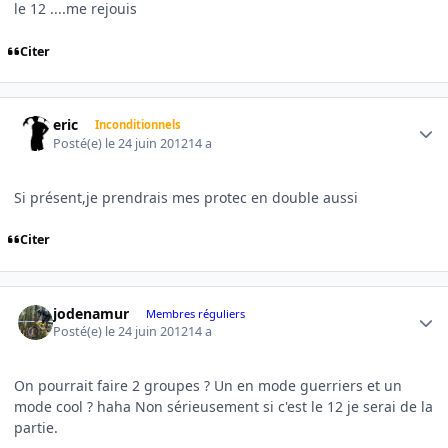
le 12 ....me rejouis
Citer
Author stats
eric
Inconditionnels
Posté(e)
le 24 juin 2012
14 a
Si présent,je prendrais mes protec en double aussi
Citer
Author stats
jodenamur
Membres réguliers
Posté(e)
le 24 juin 2012
14 a
On pourrait faire 2 groupes ? Un en mode guerriers et un
mode cool ? haha Non sérieusement si c'est le 12 je serai de la
partie.