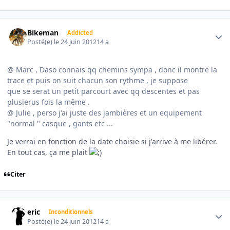
Author stats
Bikeman
Addicted
Posté(e)
le 24 juin 2012
14 a
@ Marc , Daso connais qq chemins sympa , donc il montre la
trace et puis on suit chacun son rythme , je suppose
que se serat un petit parcourt avec qq descentes et pas
plusierus fois la même .
@ Julie , perso j'ai juste des jambières et un equipement
"normal " casque , gants etc ...
Je verrai en fonction de la date choisie si j'arrive à me libérer.
En tout cas, ça me plait
Citer
Author stats
eric
Inconditionnels
Posté(e)
le 24 juin 2012
14 a