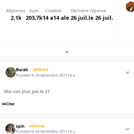
Réponses
Vues
Created
Dernière réponse
2,1k
203,7k
14 a
14 a
le 26 juil.
le 26 juil.
Expand topic overview
Author stats
Burak
Addicted
Posté(e)
le 24 décembre 2011
14 a
Moi non plus pas le 27
Citer
Author stats
spin
Addicted
Posté(e)
le 24 décembre 2011
14 a