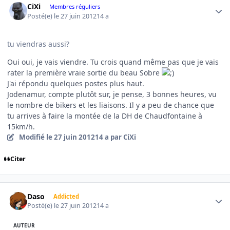
CiXi
Membres réguliers
Posté(e)
le 27 juin 2012
14 a
tu viendras aussi?
Oui oui, je vais viendre. Tu crois quand même pas que je vais
rater la première vraie sortie du beau Sobre
J'ai répondu quelques postes plus haut.
Jodenamur, compte plutôt sur, je pense, 3 bonnes heures, vu
le nombre de bikers et les liaisons. Il y a peu de chance que
tu arrives à faire la montée de la DH de Chaudfontaine à
15km/h.
Modifié
le 27 juin 2012
14 a
par CiXi
Citer
Author stats
Daso
Addicted
Posté(e)
le 27 juin 2012
14 a
AUTEUR