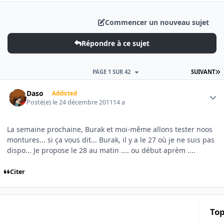
Commencer un nouveau sujet
Répondre à ce sujet
D
PAGE 1 SUR 42
SUIVANT
Author stats
Daso
Addicted
Posté(e)
le 24 décembre 2011
14 a
La semaine prochaine, Burak et moi-même allons tester noos
montures... si ça vous dit... Burak, il y a le 27 où je ne suis pas
dispo... Je propose le 28 au matin .... ou début aprèm ....
Citer
Top