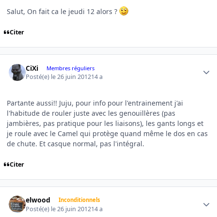
Salut, On fait ca le jeudi 12 alors ?
Citer
Author stats
CiXi
Membres réguliers
Posté(e)
le 26 juin 2012
14 a
Partante aussi!! Juju, pour info pour l'entrainement j'ai
l'habitude de rouler juste avec les genouillères (pas
jambières, pas pratique pour les liaisons), les gants longs et
je roule avec le Camel qui protège quand même le dos en cas
de chute. Et casque normal, pas l'intégral.
Citer
Author stats
elwood
Inconditionnels
Posté(e)
le 26 juin 2012
14 a