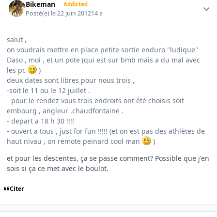
Bikeman
Addicted
Posté(e)
le 22 juin 2012
14 a
salut ,
on voudrais mettre en place petite sortie enduro "ludique"
Daso , moi , et un pote (qui est sur bmb mais a du mal avec
les pc
)
deux dates sont libres pour nous trois ,
-soit le 11 ou le 12 juillet .
- pour le rendez vous trois endroits ont été choisis soit
embourg , angleur ,chaudfontaine .
- depart a 18 h 30 !!!!
- ouvert a tous , just for fun !!!!! (et on est pas des athlètes de
haut nivau , on remote peinard cool man
)
et pour les descentes, ça se passe comment? Possible que j'en
sois si ça ce met avec le boulot.
Citer
Author stats