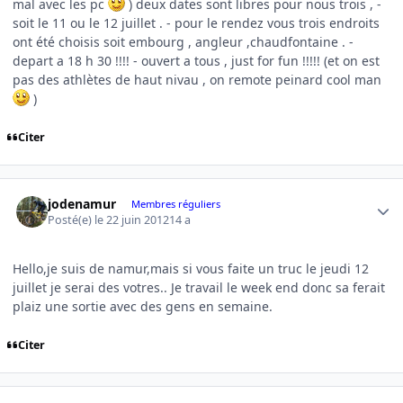
mal avec les pc
) deux dates sont libres pour nous trois , -
soit le 11 ou le 12 juillet . - pour le rendez vous trois endroits
ont été choisis soit embourg , angleur ,chaudfontaine . -
depart a 18 h 30 !!!! - ouvert a tous , just for fun !!!!! (et on est
pas des athlètes de haut nivau , on remote peinard cool man
)
Citer
Author stats
jodenamur
Membres réguliers
Posté(e)
le 22 juin 2012
14 a
Hello,je suis de namur,mais si vous faite un truc le jeudi 12
juillet je serai des votres.. Je travail le week end donc sa ferait
plaiz une sortie avec des gens en semaine.
Citer
Author stats