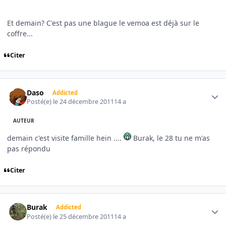
Et demain? C'est pas une blague le vemoa est déjà sur le
coffre...
Citer
Author stats
Daso
Addicted
Posté(e)
le 24 décembre 2011
14 a
AUTEUR
demain c'est visite famille hein ....
Burak, le 28 tu ne m'as
pas répondu
Citer
Author stats
Burak
Addicted
Posté(e)
le 25 décembre 2011
14 a