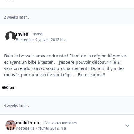
2 weeks later...
Invité
Invité
Posté(e)
le 9 janvier 2012
14 a
Bien le bonsoir amis enduriste ! Etant de la réfgion liégeoise
et ayant un bike à tester ... J'espère pouvoir découvrir le ST
version enduro avec vous prochainement ! Donc si il y a des
motivés pour une sortie sur Liège ... Faites signe !!
Citer
4 weeks later...
Author stats
mellotronic
Nouveaux membres
Posté(e)
le 7 février 2012
14 a