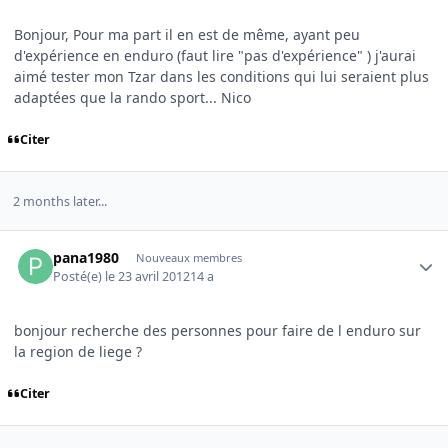
Bonjour, Pour ma part il en est de même, ayant peu
d'expérience en enduro (faut lire "pas d'expérience" ) j'aurai
aimé tester mon Tzar dans les conditions qui lui seraient plus
adaptées que la rando sport... Nico
Citer
2 months later...
Author stats
pana1980
Nouveaux membres
Posté(e)
le 23 avril 2012
14 a
bonjour recherche des personnes pour faire de l enduro sur
la region de liege ?
Citer