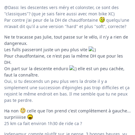
@Daso: les descentes vers méry et colonster, ce sont des
"classiques"? (que je sais faire aussi avec mon bike XC)
Par contre j'ai peur de la DH de chaudfontaine
quelqu'une
m'avait dit qu'il a une version "hard" et plus "soft", correcte?
Ne te tracasse pas Julie, tout passe sur le vélo, il n'y a rien de
dangereux.
Les fulls passeront juste un peu plus vite
Pour chaudfontaine, ce n'est pas la même DH que pour les
DH.
On part sur la descente enduro
elle est un peu cachée,
faut la connaître.
Oui, si tu descends un peu plus vers la droite il y a
simplement une succession d'épingles pas trop difficiles et ça
rejoint le même endroit en bas. Il me semble que tu ne peux
pas te perdre.
Ha non
celle que l'on prend c'est complètement à gauche...
surpriiiiise
25 km ca fait environ 1h30 de ride ca ?
Jodenamur, compte plutôt sur, je pense, 3 bonnes heures, vu