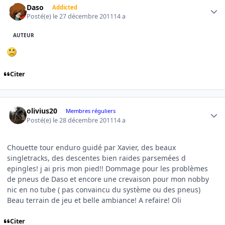
Daso
Addicted
Posté(e)
le 27 décembre 2011
14 a
AUTEUR
Citer
Author stats
olivius20
Membres réguliers
Posté(e)
le 28 décembre 2011
14 a
Chouette tour enduro guidé par Xavier, des beaux
singletracks, des descentes bien raides parsemées d
epingles! j ai pris mon pied!! Dommage pour les problèmes
de pneus de Daso et encore une crevaison pour mon nobby
nic en no tube ( pas convaincu du système ou des pneus)
Beau terrain de jeu et belle ambiance! A refaire! Oli
Citer