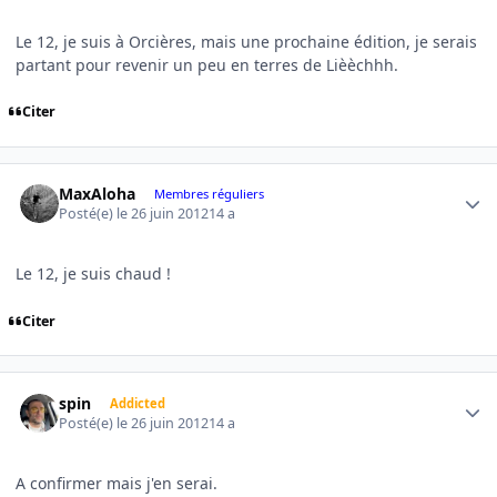
Le 12, je suis à Orcières, mais une prochaine édition, je serais
partant pour revenir un peu en terres de Lièèchhh.
Citer
Author stats
MaxAloha
Membres réguliers
Posté(e)
le 26 juin 2012
14 a
Le 12, je suis chaud !
Citer
Author stats
spin
Addicted
Posté(e)
le 26 juin 2012
14 a
A confirmer mais j'en serai.