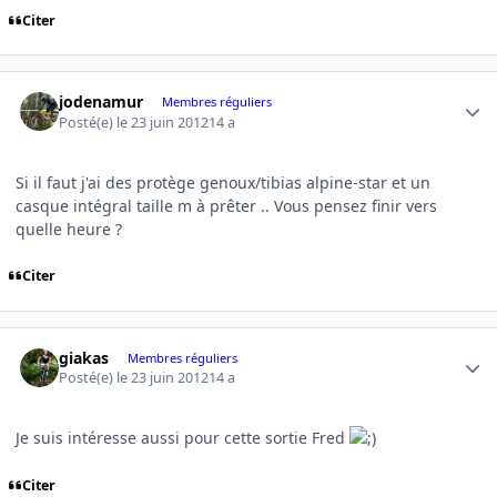
Citer
Author stats
jodenamur
Membres réguliers
Posté(e)
le 23 juin 2012
14 a
Si il faut j'ai des protège genoux/tibias alpine-star et un
casque intégral taille m à prêter .. Vous pensez finir vers
quelle heure ?
Citer
Author stats
giakas
Membres réguliers
Posté(e)
le 23 juin 2012
14 a
Je suis intéresse aussi pour cette sortie Fred
Citer