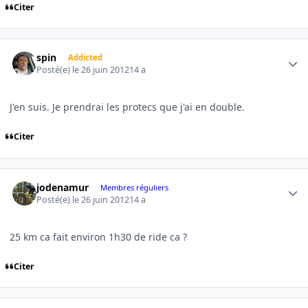
Citer
Author stats
spin
Addicted
Posté(e)
le 26 juin 2012
14 a
J'en suis. Je prendrai les protecs que j'ai en double.
Citer
Author stats
jodenamur
Membres réguliers
Posté(e)
le 26 juin 2012
14 a
25 km ca fait environ 1h30 de ride ca ?
Citer
Author stats