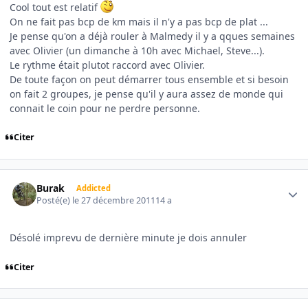
Cool tout est relatif
On ne fait pas bcp de km mais il n'y a pas bcp de plat ...
Je pense qu'on a déjà rouler à Malmedy il y a qques semaines
avec Olivier (un dimanche à 10h avec Michael, Steve...).
Le rythme était plutot raccord avec Olivier.
De toute façon on peut démarrer tous ensemble et si besoin
on fait 2 groupes, je pense qu'il y aura assez de monde qui
connait le coin pour ne perdre personne.
Citer
Author stats
Burak
Addicted
Posté(e)
le 27 décembre 2011
14 a
Désolé imprevu de dernière minute je dois annuler
Citer
Author stats