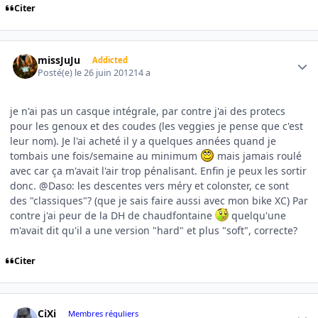
Citer
Author stats
missJuJu
Addicted
Posté(e)
le 26 juin 2012
14 a
je n'ai pas un casque intégrale, par contre j'ai des protecs
pour les genoux et des coudes (les veggies je pense que c'est
leur nom). Je l'ai acheté il y a quelques années quand je
tombais une fois/semaine au minimum
mais jamais roulé
avec car ça m'avait l'air trop pénalisant. Enfin je peux les sortir
donc. @Daso: les descentes vers méry et colonster, ce sont
des "classiques"? (que je sais faire aussi avec mon bike XC) Par
contre j'ai peur de la DH de chaudfontaine
quelqu'une
m'avait dit qu'il a une version "hard" et plus "soft", correcte?
Citer
Author stats
CiXi
Membres réguliers