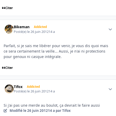
Citer
Author stats
Bikeman
Addicted
Posté(e)
le 26 juin 2012
14 a
Parfait, si je sais me libérer pour venir, je vous dis quoi mais
ce sera certainement la veille... Aussi, je n'ai ni protections
pour genoux ni casque intégrale.
Citer
Author stats
Tifox
Addicted
Posté(e)
le 26 juin 2012
14 a
Si j'ai pas une merde au boulot, ça devrait le faire aussi
Modifié
le 26 juin 2012
14 a
par Tifox