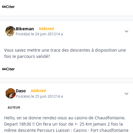
Citer
Author stats
Bikeman
Addicted
Posté(e)
le 24 juin 2012
14 a
Vous savez mettre une trace des descentes à disposition une
fois le parcours validé?
Citer
Author stats
Daso
Addicted
Posté(e)
le 25 juin 2012
14 a
AUTEUR
Hello, on se donne rendez-vous au casino de Chaudfontaine.
Depart 18h30 !! On fera un tour de +- 25 Km Jamais 2 fois la
même descente Parcours Liaison : Casino - Fort chaudfontaine