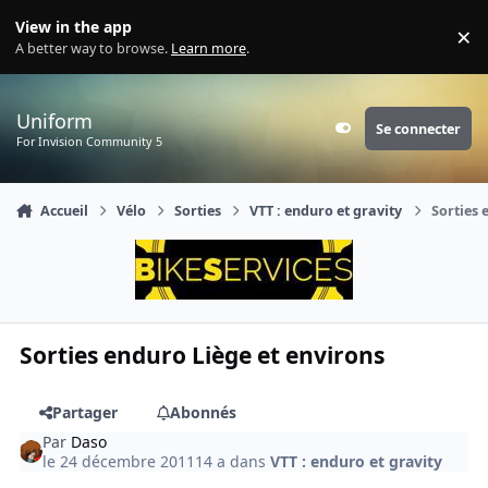
Aller au contenu
View in the app
×
Di
A better way to browse.
Learn more
.
Uniform
Se connecter
Customizer
For Invision Community 5
Accueil
Vélo
Sorties
VTT : enduro et gravity
Sorties 
Sorties enduro Liège et environs
Partager
Abonnés
Par
Daso
le 24 décembre 2011
14 a
dans
VTT : enduro et gravity