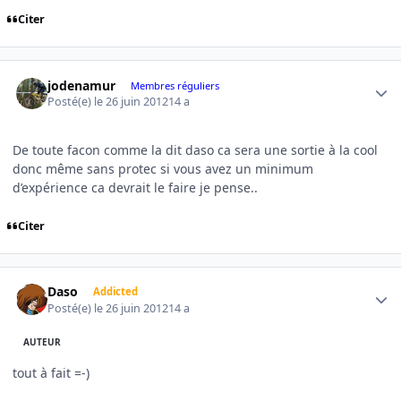
Citer
Author stats
jodenamur
Membres réguliers
Posté(e)
le 26 juin 2012
14 a
De toute facon comme la dit daso ca sera une sortie à la cool
donc même sans protec si vous avez un minimum
d’expérience ca devrait le faire je pense..
Citer
Author stats
Daso
Addicted
Posté(e)
le 26 juin 2012
14 a
AUTEUR
tout à fait =-)