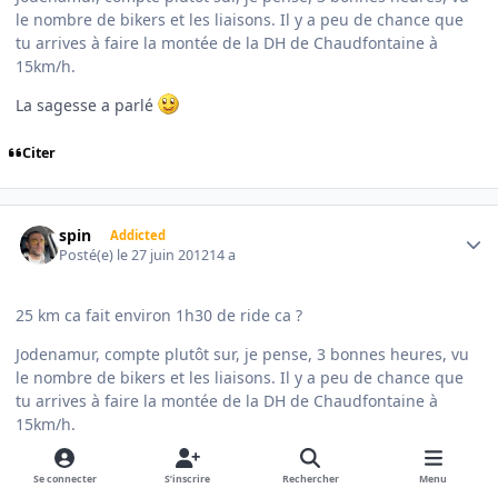
le nombre de bikers et les liaisons. Il y a peu de chance que
tu arrives à faire la montée de la DH de Chaudfontaine à
15km/h.
La sagesse a parlé
Citer
Author stats
spin
Addicted
Posté(e)
le 27 juin 2012
14 a
25 km ca fait environ 1h30 de ride ca ?
Jodenamur, compte plutôt sur, je pense, 3 bonnes heures, vu
le nombre de bikers et les liaisons. Il y a peu de chance que
tu arrives à faire la montée de la DH de Chaudfontaine à
15km/h.
La sagesse a parlé
Se connecter
S’inscrire
Rechercher
Menu
Surtout qu'on a pas tous des physiques de fous
et qu'on