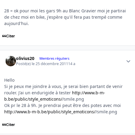
28 = ok pour moi les gars 9h au Blanc Gravier moi je partirai
de chez moi en bike, j'espère qu'il fera pas trempé comme
aujourd'hui.
Citer
Author stats
olivius20
Membres réguliers
Posté(e)
le 25 décembre 2011
14 a
Hello
Si je peux me joindre à vous, je serai bien partant de venir
rouler. J'ai un endurigide à tester
http://www.b-m-
b.be/public/style_emoticons/
/smile.png
Ok pr le 28 à 9h. Je prendrai peut être des potes avec moi
http://www.b-m-b.be/public/style_emoticons/
/smile.png
Citer