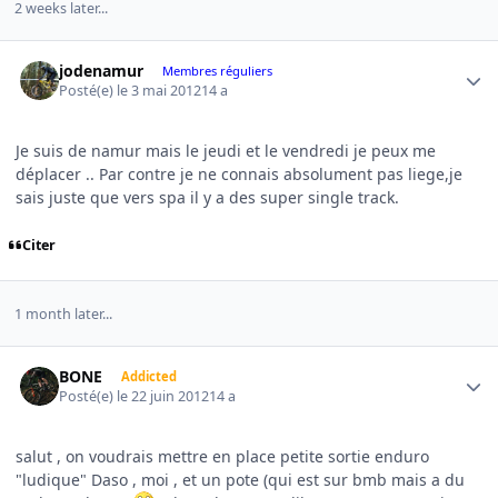
2 weeks later...
Author stats
jodenamur
Membres réguliers
Posté(e)
le 3 mai 2012
14 a
Je suis de namur mais le jeudi et le vendredi je peux me
déplacer .. Par contre je ne connais absolument pas liege,je
sais juste que vers spa il y a des super single track.
Citer
1 month later...
Author stats
BONE
Addicted
Posté(e)
le 22 juin 2012
14 a
salut , on voudrais mettre en place petite sortie enduro
"ludique" Daso , moi , et un pote (qui est sur bmb mais a du