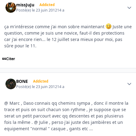
missJuJu
Addicted
Posté(e)
le 23 juin 2012
14 a
ça m'intéresse comme j'ai mon sobre maintenant
Juste une
question, comme je suis une novice, faut-il des protections
car j'ai encore rien... le 12 juillet sera mieux pour moi, pas
sûre pour le 11.
Citer
Author stats
BONE
Addicted
Posté(e)
le 23 juin 2012
14 a
@ Marc , Daso connais qq chemins sympa , donc il montre la
trace et puis on suit chacun son rythme , je suppose que se
serat un petit parcourt avec qq descentes et pas plusierus
fois la même . @ Julie , perso j'ai juste des jambières et un
equipement "normal " casque , gants etc ...