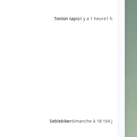
Tonton tapis
il y a 1 heure
1 h
Seblebiker
dimanche à 18:16
4 j