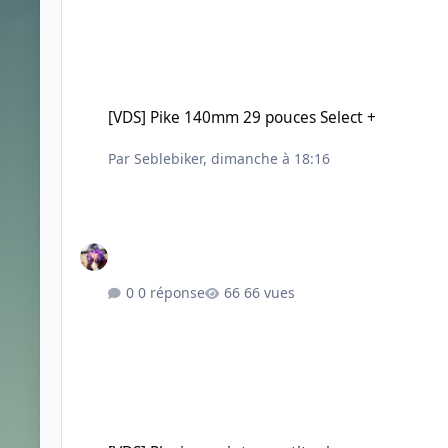
[VDS] Pike 140mm 29 pouces Select +
[VDS] Pike 140mm 29 pouces Select +
Par
Seblebiker
,
dimanche à 18:16
0 réponse
66 vues
[VDS] Plusieurs cintres petit prix.