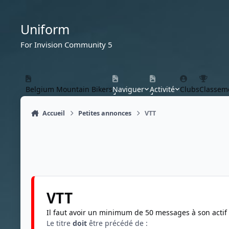
Aller au contenu
Uniform
For Invision Community 5
Belgium Mountain Bikers
Naviguer
Activité
Clubs
Classem
Accueil
Petites annonces
VTT
VTT
Il faut avoir un minimum de 50 messages à son actif
Le titre
doit
être précédé de :