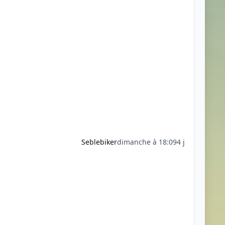
Seblebiker
dimanche à 18:09
4 j