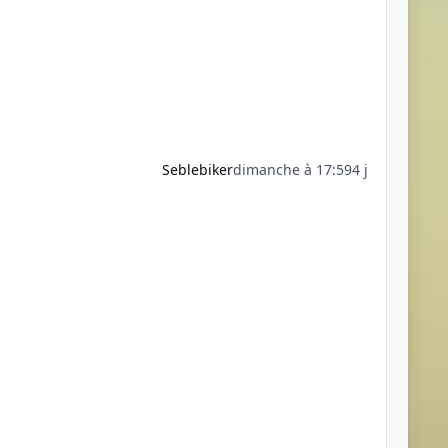
Seblebiker
dimanche à 17:59
4 j