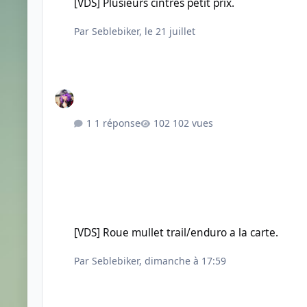
[VDS] Plusieurs cintres petit prix.
Par
Seblebiker
,
le 21 juillet
1 réponse
102 vues
[VDS] Roue mullet trail/enduro a la carte.
[VDS] Roue mullet trail/enduro a la carte.
Par
Seblebiker
,
dimanche à 17:59