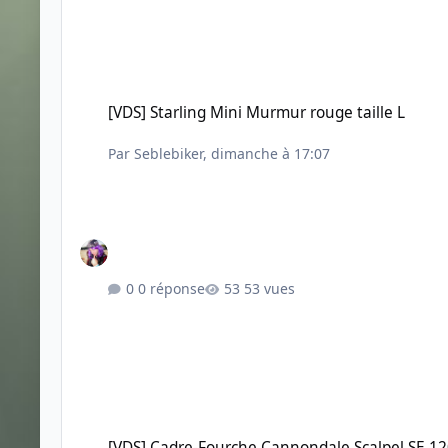
[VDS] Starling Mini Murmur rouge taille L
[VDS] Starling Mini Murmur rouge taille L
Par
Seblebiker
,
dimanche à 17:07
0 réponse
53 vues
[VDS] Cadre-Fourche Cannondale Scalpel SE 120mm - Tail
[VDS] Cadre-Fourche Cannondale Scalpel SE 12