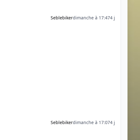
Seblebiker
dimanche à 17:47
4 j
Seblebiker
dimanche à 17:07
4 j