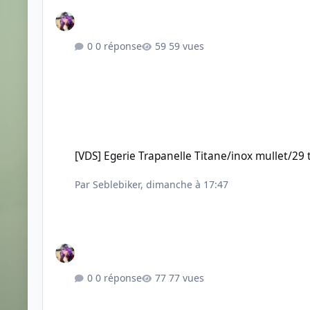
0 réponse
59 vues
[VDS] Egerie Trapanelle Titane/inox mullet/29 taille L
[VDS] Egerie Trapanelle Titane/inox mullet/29 t
Par
Seblebiker
,
dimanche à 17:47
0 réponse
77 vues