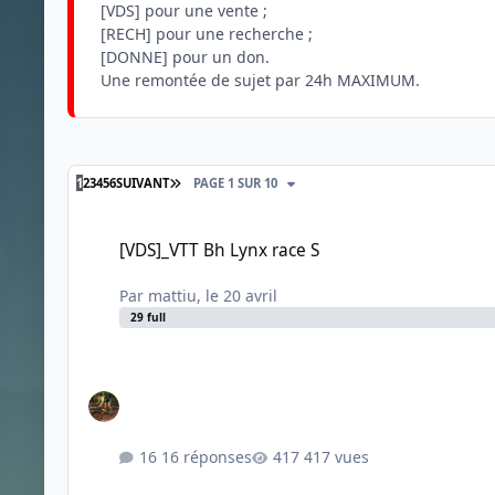
[VDS] pour une vente ;
[RECH] pour une recherche ;
[DONNE] pour un don.
Une remontée de sujet par 24h MAXIMUM.
DERNIÈRE PAGE
1
2
3
4
5
6
SUIVANT
PAGE 1 SUR 10
[VDS]_VTT Bh Lynx race S
[VDS]_VTT Bh Lynx race S
Par
mattiu
,
le 20 avril
29 full
16 réponses
417 vues