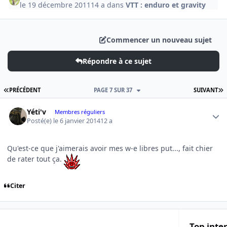
le 19 décembre 2011
14 a
dans
VTT : enduro et gravity
Commencer un nouveau sujet
Répondre à ce sujet
PREMIÈRE PAGE
D
PRÉCÉDENT
PAGE 7 SUR 37
SUIVANT
Author stats
Yéti'v
Membres réguliers
Posté(e)
le 6 janvier 2014
12 a
Qu'est-ce que j'aimerais avoir mes w-e libres put..., fait chier
de rater tout ça.
Citer
Top inte