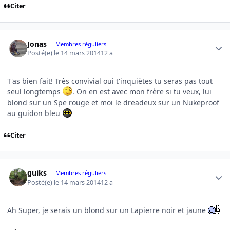
Citer
Author stats
Jonas
Membres réguliers
Posté(e)
le 14 mars 2014
12 a
T'as bien fait! Très convivial oui t'inquiètes tu seras pas tout
seul longtemps
. On en est avec mon frère si tu veux, lui
blond sur un Spe rouge et moi le dreadeux sur un Nukeproof
au guidon bleu
Citer
Author stats
guiks
Membres réguliers
Posté(e)
le 14 mars 2014
12 a
Ah Super, je serais un blond sur un Lapierre noir et jaune