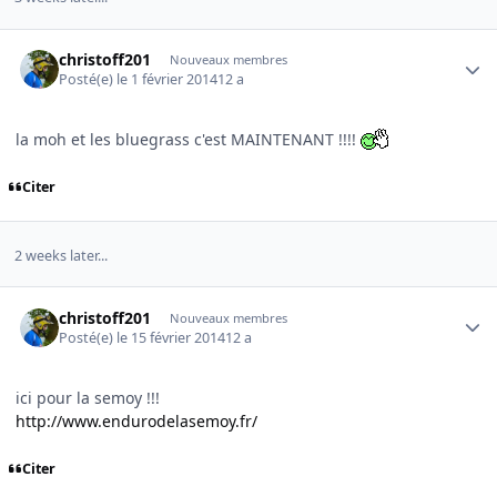
Author stats
christoff201
Nouveaux membres
Posté(e)
le 1 février 2014
12 a
la moh et les bluegrass c'est MAINTENANT !!!!
Citer
2 weeks later...
Author stats
christoff201
Nouveaux membres
Posté(e)
le 15 février 2014
12 a
ici pour la semoy !!!
http://www.endurodelasemoy.fr/
Citer