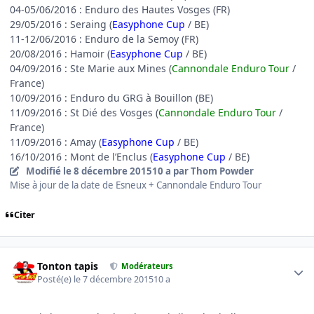
04-05/06/2016 : Enduro des Hautes Vosges (FR)
29/05/2016 : Seraing (
Easyphone Cup
/ BE)
11-12/06/2016 : Enduro de la Semoy (FR)
20/08/2016 : Hamoir (
Easyphone Cup
/ BE)
04/09/2016 : Ste Marie aux Mines (
Cannondale Enduro Tour
/
France)
10/09/2016 : Enduro du GRG à Bouillon (BE)
11/09/2016 : St Dié des Vosges (
Cannondale Enduro Tour
/
France)
11/09/2016 : Amay (
Easyphone Cup
/ BE)
16/10/2016 : Mont de l’Enclus (
Easyphone Cup
/ BE)
Modifié
le 8 décembre 2015
10 a
par Thom Powder
Mise à jour de la date de Esneux + Cannondale Enduro Tour
Citer
Author stats
Tonton tapis
Modérateurs
Posté(e)
le 7 décembre 2015
10 a