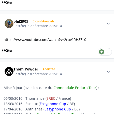
Citer
Author stats
phil2905
Inconditionnels
Posté(e)
le 7 décembre 2015
10 a
https://www.youtube.com/watch?v=2ruAIRH3Zc0
Citer
2
Author stats
Thom Powder
Addicted
Posté(e)
le 8 décembre 2015
10 a
Mise à jour (avec les date du
Cannondale Enduro Tour
) :
06/03/2016 : Thonnance (
EREC
/ France)
13/03/2016 : Esneux (
Easyphone Cup
/ BE)
17/04/2016 : Anthisnes (
Easyphone Cup
/ BE)