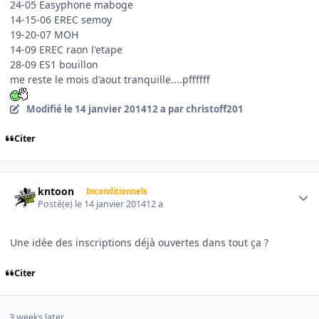
24-05 Easyphone maboge
14-15-06 EREC semoy
19-20-07 MOH
14-09 EREC raon l'etape
28-09 ES1 bouillon
me reste le mois d'aout tranquille....pffffff
Modifié
le 14 janvier 2014
12 a
par christoff201
Citer
Author stats
kntoon
Inconditionnels
Posté(e)
le 14 janvier 2014
12 a
Une idée des inscriptions déjà ouvertes dans tout ça ?
Citer
3 weeks later...