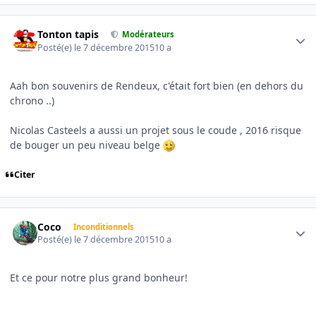
Author stats
Tonton tapis
Modérateurs
Posté(e)
le 7 décembre 2015
10 a
Aah bon souvenirs de Rendeux, c'était fort bien (en dehors du
chrono ..)
Nicolas Casteels a aussi un projet sous le coude , 2016 risque
de bouger un peu niveau belge
Citer
Author stats
Coco
Inconditionnels
Posté(e)
le 7 décembre 2015
10 a
Et ce pour notre plus grand bonheur!