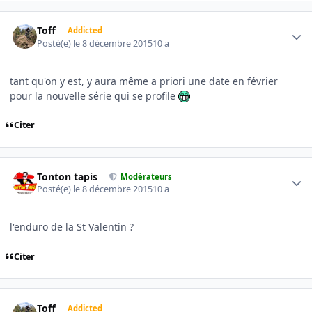
Author stats
Toff
Addicted
Posté(e)
le 8 décembre 2015
10 a
tant qu'on y est, y aura même a priori une date en février
pour la nouvelle série qui se profile
Citer
Author stats
Tonton tapis
Modérateurs
Posté(e)
le 8 décembre 2015
10 a
l'enduro de la St Valentin ?
Citer
Author stats
Toff
Addicted