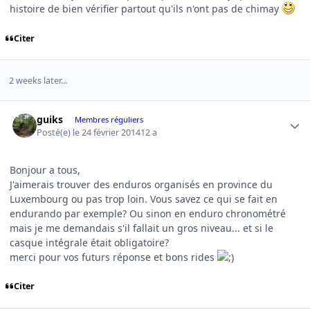
histoire de bien vérifier partout qu'ils n'ont pas de chimay
Citer
2 weeks later...
Author stats
guiks
Membres réguliers
Posté(e)
le 24 février 2014
12 a
Bonjour a tous,
J'aimerais trouver des enduros organisés en province du
Luxembourg ou pas trop loin. Vous savez ce qui se fait en
endurando par exemple? Ou sinon en enduro chronométré
mais je me demandais s'il fallait un gros niveau... et si le
casque intégrale était obligatoire?
merci pour vos futurs réponse et bons rides
Citer