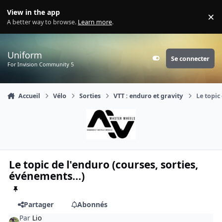
Aller au contenu
View in the app
×
Di
A better way to browse.
Learn more
.
Uniform
Se connecter
Customizer
For Invision Community 5
Accueil
Vélo
Sorties
VTT : enduro et gravity
Le topic
Le topic de l'enduro (courses, sorties,
événements...)
Partager
Abonnés
Par
Lio