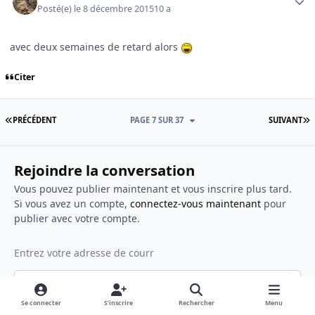
Posté(e)
le 8 décembre 2015
10 a
avec deux semaines de retard alors
Citer
PREMIÈRE PAGE
D
PRÉCÉDENT
PAGE 7 SUR 37
SUIVANT
Rejoindre la conversation
Vous pouvez publier maintenant et vous inscrire plus tard.
Si vous avez un compte,
connectez-vous maintenant
pour
publier avec votre compte.
Répondre à ce sujet…
Se connecter
S’inscrire
Rechercher
Menu