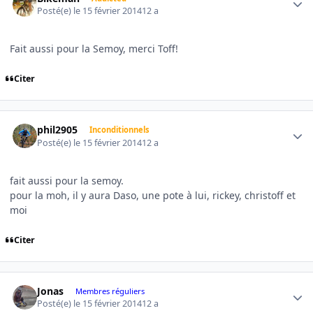
Posté(e)
le 15 février 2014
12 a
Fait aussi pour la Semoy, merci Toff!
Citer
Author stats
phil2905
Inconditionnels
Posté(e)
le 15 février 2014
12 a
fait aussi pour la semoy.
pour la moh, il y aura Daso, une pote à lui, rickey, christoff et
moi
Citer
Author stats
Jonas
Membres réguliers
Posté(e)
le 15 février 2014
12 a