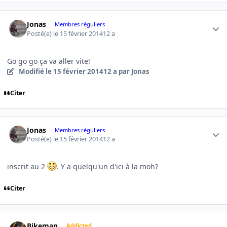
Author stats
Jonas
Membres réguliers
Posté(e)
le 15 février 2014
12 a
Go go go ça va aller vite!
Modifié
le 15 février 2014
12 a
par Jonas
Citer
Author stats
Jonas
Membres réguliers
Posté(e)
le 15 février 2014
12 a
inscrit au 2
. Y a quelqu'un d'ici à la moh?
Citer
Author stats
Bikeman
Addicted