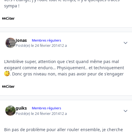
sympa !
Citer
Author stats
Jonas
Membres réguliers
Posté(e)
le 24 février 2014
12 a
L'Amblève super, attention que c'est quand même pas mal
exigeant comme enduro… Physiquement.. et techniquement
. Donc gros niveau non, mais pas avoir peur de s'engager
Citer
Author stats
guiks
Membres réguliers
Posté(e)
le 24 février 2014
12 a
Bin pas de problème pour aller rouler ensemble, je cherche