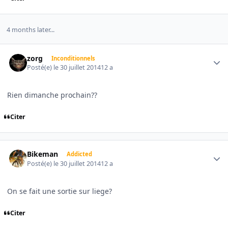
4 months later...
Author stats
zorg
Inconditionnels
Posté(e)
le 30 juillet 2014
12 a
Rien dimanche prochain??
Citer
Author stats
Bikeman
Addicted
Posté(e)
le 30 juillet 2014
12 a
On se fait une sortie sur liege?
Citer