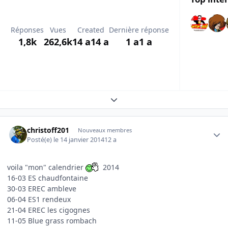
Réponses
Vues
Created
Dernière réponse
1,8k
262,6k
14 a
14 a
1 a
1 a
Expand topic overview
Author stats
christoff201
Nouveaux membres
Posté(e)
le 14 janvier 2014
12 a
voila "mon" calendrier
2014
16-03 ES chaudfontaine
30-03 EREC ambleve
06-04 ES1 rendeux
21-04 EREC les cigognes
11-05 Blue grass rombach