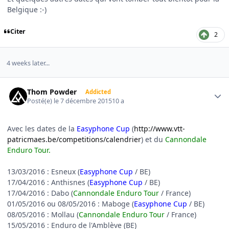
Belgique :-)
Citer
2
4 weeks later...
Author stats
Thom Powder
Addicted
Posté(e)
le 7 décembre 2015
10 a
Avec les dates de la
Easyphone Cup
(
http://www.vtt-
patricmaes.be/competitions/calendrier
) et du
Cannondale
Enduro Tour.
13/03/2016 : Esneux (
Easyphone Cup
/ BE)
17/04/2016 : Anthisnes (
Easyphone Cup
/ BE)
17/04/2016 : Dabo (
Cannondale Enduro Tour
/ France)
01/05/2016 ou 08/05/2016 : Maboge (
Easyphone Cup
/ BE)
08/05/2016 : Mollau (
Cannondale Enduro Tour
/ France)
15/05/2016 : Enduro de l'Amblève (BE)