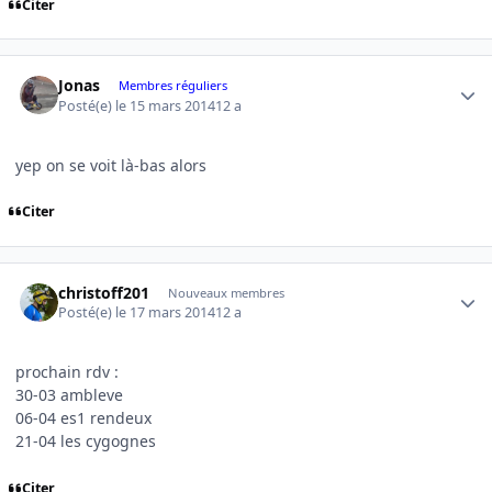
Citer
Author stats
Jonas
Membres réguliers
Posté(e)
le 15 mars 2014
12 a
yep on se voit là-bas alors
Citer
Author stats
christoff201
Nouveaux membres
Posté(e)
le 17 mars 2014
12 a
prochain rdv :
30-03 ambleve
06-04 es1 rendeux
21-04 les cygognes
Citer