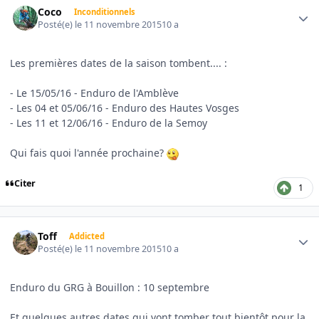
Coco
Inconditionnels
Posté(e)
le 11 novembre 2015
10 a
Les premières dates de la saison tombent.... :
- Le 15/05/16 - Enduro de l'Amblève
- Les 04 et 05/06/16 - Enduro des Hautes Vosges
- Les 11 et 12/06/16 - Enduro de la Semoy
Qui fais quoi l'année prochaine?
Citer
1
Author stats
Toff
Addicted
Posté(e)
le 11 novembre 2015
10 a
Enduro du GRG à Bouillon : 10 septembre
Et quelques autres dates qui vont tomber tout bientôt pour la