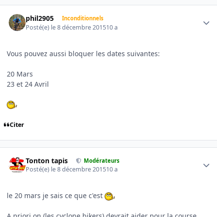
Author stats
phil2905
Inconditionnels
Posté(e)
le 8 décembre 2015
10 a
Vous pouvez aussi bloquer les dates suivantes:
20 Mars
23 et 24 Avril
Citer
Author stats
Tonton tapis
Modérateurs
Posté(e)
le 8 décembre 2015
10 a
le 20 mars je sais ce que c'est
A priori on (les cyclone bikers) devrait aider pour la course ,