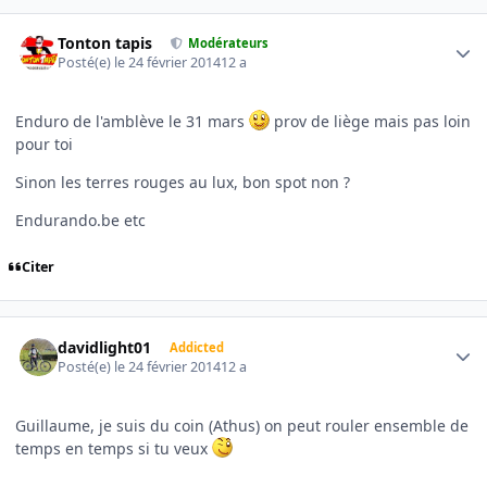
Author stats
Tonton tapis
Modérateurs
Posté(e)
le 24 février 2014
12 a
Enduro de l'amblève le 31 mars
prov de liège mais pas loin
pour toi
Sinon les terres rouges au lux, bon spot non ?
Endurando.be etc
Citer
Author stats
davidlight01
Addicted
Posté(e)
le 24 février 2014
12 a
Guillaume, je suis du coin (Athus) on peut rouler ensemble de
temps en temps si tu veux