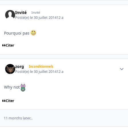
Invité
Invité
Posté(e)
le 30 juillet 2014
12 a
Pourquoi pas
Citer
Author stats
zorg
Inconditionnels
Posté(e)
le 30 juillet 2014
12 a
Why not
Citer
11 months later...