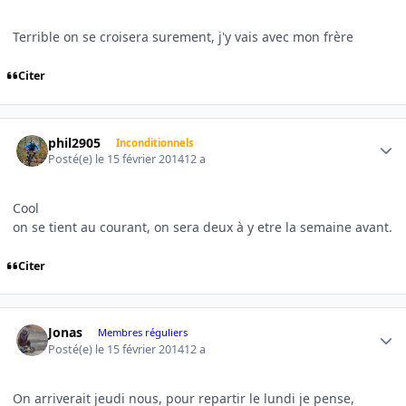
Terrible on se croisera surement, j'y vais avec mon frère
Citer
Author stats
phil2905
Inconditionnels
Posté(e)
le 15 février 2014
12 a
Cool
on se tient au courant, on sera deux à y etre la semaine avant.
Citer
Author stats
Jonas
Membres réguliers
Posté(e)
le 15 février 2014
12 a
On arriverait jeudi nous, pour repartir le lundi je pense,