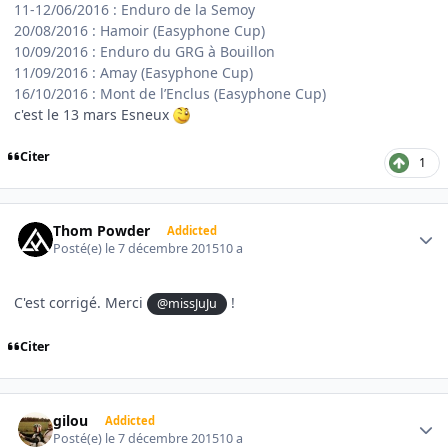
11-12/06/2016 : Enduro de la Semoy
20/08/2016 : Hamoir (Easyphone Cup)
10/09/2016 : Enduro du GRG à Bouillon
11/09/2016 : Amay (Easyphone Cup)
16/10/2016 : Mont de l’Enclus (Easyphone Cup)
c'est le 13 mars Esneux
Citer
1
Author stats
Thom Powder
Addicted
Posté(e)
le 7 décembre 2015
10 a
C'est corrigé. Merci
!
@missJuJu
Citer
Author stats
gilou
Addicted
Posté(e)
le 7 décembre 2015
10 a