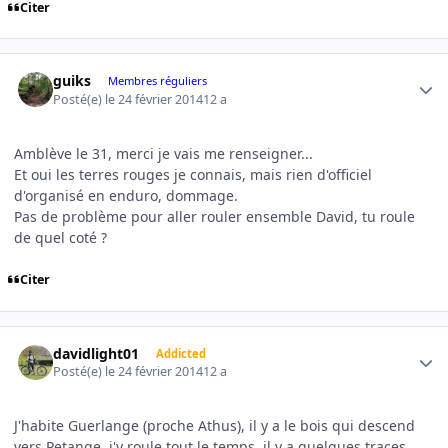
Citer
Author stats
guiks
Membres réguliers
Posté(e)
le 24 février 2014
12 a
Amblève le 31, merci je vais me renseigner...
Et oui les terres rouges je connais, mais rien d'officiel
d'organisé en enduro, dommage.
Pas de problème pour aller rouler ensemble David, tu roule
de quel coté ?
Citer
Author stats
davidlight01
Addicted
Posté(e)
le 24 février 2014
12 a
J'habite Guerlange (proche Athus), il y a le bois qui descend
vers Petange, j'y roule tout le temps, il y a quelques traces