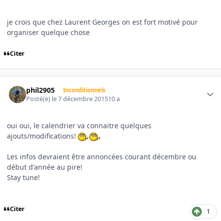
je crois que chez Laurent Georges on est fort motivé pour
organiser quelque chose
Citer
Author stats
phil2905
Inconditionnels
Posté(e)
le 7 décembre 2015
10 a
oui oui, le calendrier va connaitre quelques
ajouts/modifications!
Les infos devraient être annoncées courant décembre ou
début d'année au pire!
Stay tune!
Citer
1