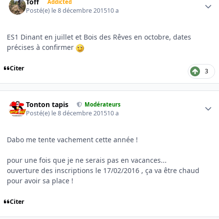
Toff
Addicted
Posté(e)
le 8 décembre 2015
10 a
ES1 Dinant en juillet et Bois des Rêves en octobre, dates
précises à confirmer
Citer
3
Author stats
Tonton tapis
Modérateurs
Posté(e)
le 8 décembre 2015
10 a
Dabo me tente vachement cette année !
pour une fois que je ne serais pas en vacances...
ouverture des inscriptions le 17/02/2016 , ça va être chaud
pour avoir sa place !
Citer