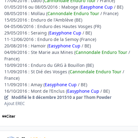
17/04/2016 : Dabo (
Cannondale Enduro Tour
/ France)
01/05/2016 ou 08/05/2016 : Maboge (
Easyphone Cup
/ BE)
08/05/2016 : Mollau (
Cannondale Enduro Tour
/ France)
15/05/2016 : Enduro de l'Amblève (BE)
04-05/06/2016 : Enduro des Hautes Vosges (FR)
29/05/2016 : Seraing (
Easyphone Cup
/ BE)
11-12/06/2016 : Enduro de la Semoy (France)
20/08/2016 : Hamoir (
Easyphone Cup
/ BE)
04/09/2016 : Ste Marie aux Mines (
Cannondale Enduro Tour
/
France)
10/09/2016 : Enduro du GRG à Bouillon (BE)
11/09/2016 : St Dié des Vosges (
Cannondale Enduro Tour
/
France)
11/09/2016 : Amay (
Easyphone Cup
/ BE)
16/10/2016 : Mont de l’Enclus (
Easyphone Cup
/ BE)
Modifié
le 8 décembre 2015
10 a
par Thom Powder
Ajout EREC
Citer
Author stats