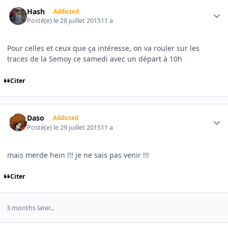
Author stats
Hash
Addicted
Posté(e)
le 28 juillet 2015
11 a
Pour celles et ceux que ça intéresse, on va rouler sur les
traces de la Semoy ce samedi avec un départ à 10h
Citer
Author stats
Daso
Addicted
Posté(e)
le 29 juillet 2015
11 a
mais merde hein !!! je ne sais pas venir !!!
Citer
3 months later...
Author stats