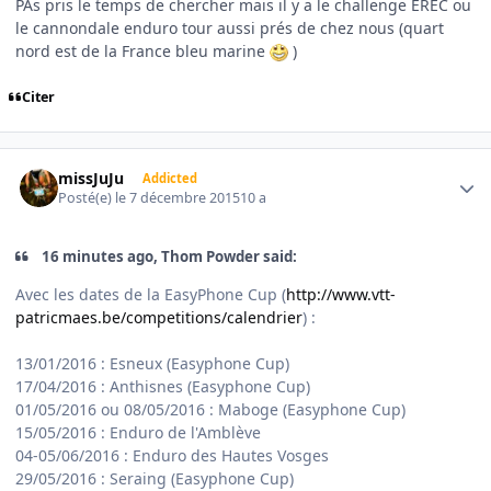
PAs pris le temps de chercher mais il y a le challenge EREC ou
le cannondale enduro tour aussi prés de chez nous (quart
nord est de la France bleu marine
)
Citer
Author stats
missJuJu
Addicted
Posté(e)
le 7 décembre 2015
10 a
16 minutes ago, Thom Powder said:
Avec les dates de la EasyPhone Cup (
http://www.vtt-
patricmaes.be/competitions/calendrier
) :
13/01/2016 : Esneux (Easyphone Cup)
17/04/2016 : Anthisnes (Easyphone Cup)
01/05/2016 ou 08/05/2016 : Maboge (Easyphone Cup)
15/05/2016 : Enduro de l'Amblève
04-05/06/2016 : Enduro des Hautes Vosges
29/05/2016 : Seraing (Easyphone Cup)