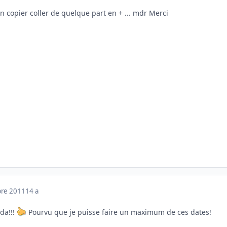
 un copier coller de quelque part en + ... mdr Merci
bre 2011
14 a
da!!!
Pourvu que je puisse faire un maximum de ces dates!