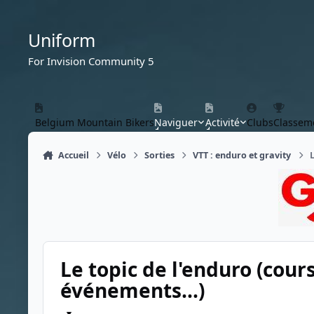
Aller au contenu
Uniform
For Invision Community 5
Belgium Mountain Bikers
Naviguer
Activité
Clubs
Classem
Accueil
Vélo
Sorties
VTT : enduro et gravity
L
Le topic de l'enduro (cours
événements...)