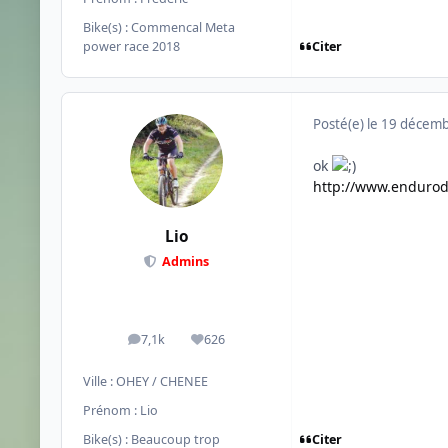
Bike(s) :
Commencal Meta
Citer
power race 2018
Posté(e)
le 19 décem
ok
http://www.enduro
Lio
Admins
7,1k
626
messages
Réputation
Ville :
OHEY / CHENEE
Prénom :
Lio
Citer
Bike(s) :
Beaucoup trop