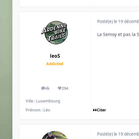
Posté(e)
le 19 décem
La Semoy et pas la
leoS
Addicted
4k
294
messages
Réputation
Ville :
Luxembourg
Citer
Prénom :
Léo
Posté(e)
le 19 décem