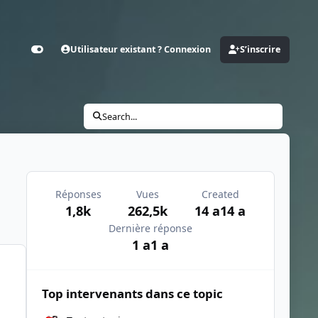
Utilisateur existant ? Connexion
S’inscrire
Customizer
Search...
Réponses
Vues
Created
1,8k
262,5k
14 a
14 a
Dernière réponse
1 a
1 a
Top intervenants dans ce topic