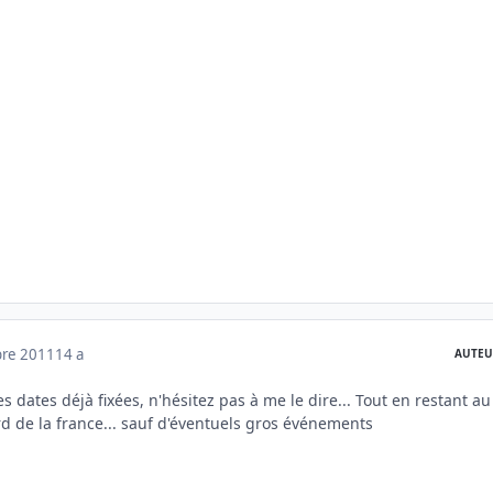
bre 2011
14 a
AUTEU
es dates déjà fixées, n'hésitez pas à me le dire... Tout en restant au
 de la france... sauf d'éventuels gros événements