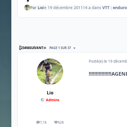
Par
Lio
le 19 décembre 2011
14 a
dans
VTT : enduro
DERNIÈRE PAGE
1
2
3
4
5
6
SUIVANT
PAGE 1 SUR 37
Posté(e)
le 19 décem
!!!!!!!!!!!!!!!!AGE
Lio
Admins
7,1k
626
messages
Réputation