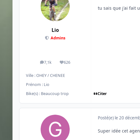
tu sais que j'ai fait
Lio
Admins
7,1k
626
messages
Réputation
Ville :
OHEY / CHENEE
Prénom :
Lio
Citer
Bike(s) :
Beaucoup trop
Posté(e)
le 20 décem
Super idée cet agen