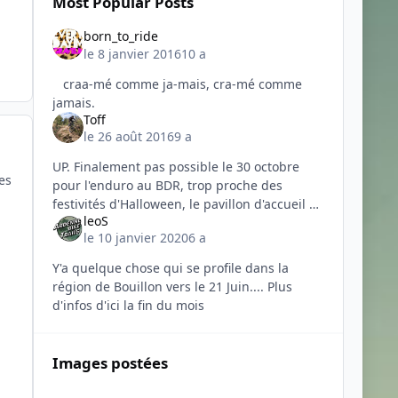
Most Popular Posts
born_to_ride
le 8 janvier 2016
10 a
craa-mé comme ja-mais, cra-mé comme
Toff
le 26 août 2016
9 a
UP. Finalement pas possible le 30 octobre
es
pour l'enduro au BDR, trop proche des
festivités d'Halloween, le pavillon d'accueil ne
leoS
sera pas remis en état et ne pourra donc pas
le 10 janvier 2020
6 a
nous accueillir... P
Y'a quelque chose qui se profile dans la
région de Bouillon vers le 21 Juin.... Plus
d'infos d'ici la fin du mois
Images postées