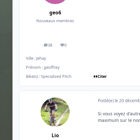
geo6
Nouveaux membres
38
0
messages
Réputation
Ville :
Jehay
Prénom :
geoffrey
Citer
Bike(s) :
Specialized Pitch
Posté(e)
le 20 décem
Si vous voyez d'autr
maximum sur le nord
Lio