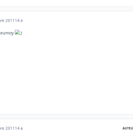
bre 2011
14 a
 Seumoy
bre 2011
14 a
AUTEU