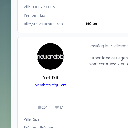
Ville :
OHEY / CHENEE
Prénom :
Lio
Citer
Bike(s) :
Beaucoup trop
Posté(e)
le 19 décem
Super idée cet agen
sont connues: 2 et 
fret'frit
Membres réguliers
251
47
messages
Réputation
Ville :
Spa
Prénom :
Frédéric