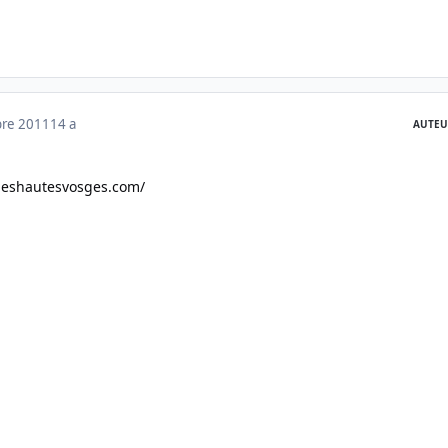
bre 2011
14 a
AUTEU
deshautesvosges.com/