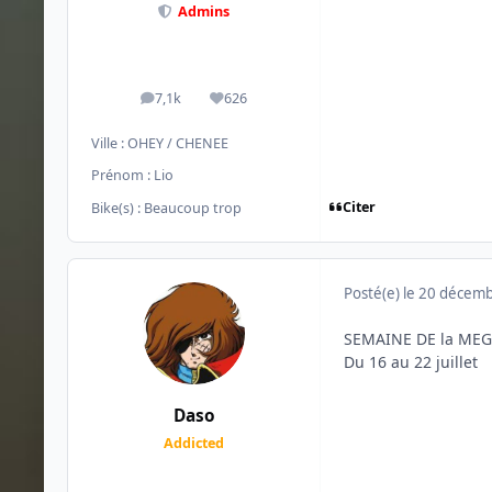
Admins
7,1k
626
messages
Réputation
Ville :
OHEY / CHENEE
Prénom :
Lio
Citer
Bike(s) :
Beaucoup trop
Posté(e)
le 20 décem
SEMAINE DE la MEG
Du 16 au 22 juillet
Daso
Addicted