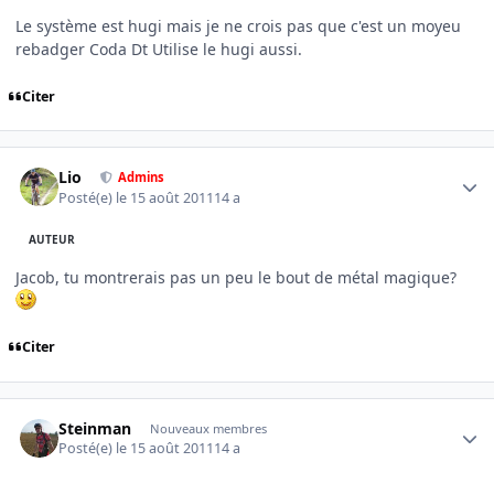
Le système est hugi mais je ne crois pas que c'est un moyeu
rebadger Coda Dt Utilise le hugi aussi.
Citer
Author stats
Lio
Admins
Posté(e)
le 15 août 2011
14 a
AUTEUR
Jacob, tu montrerais pas un peu le bout de métal magique?
Citer
Author stats
Steinman
Nouveaux membres
Posté(e)
le 15 août 2011
14 a