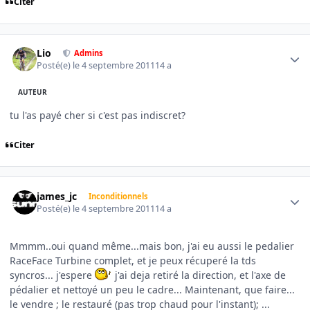
Citer
Author stats
Lio
Admins
Posté(e)
le 4 septembre 2011
14 a
AUTEUR
tu l'as payé cher si c'est pas indiscret?
Citer
Author stats
james_jc
Inconditionnels
Posté(e)
le 4 septembre 2011
14 a
Mmmm..oui quand même...mais bon, j'ai eu aussi le pedalier
RaceFace Turbine complet, et je peux récuperé la tds
syncros... j'espere
j'ai deja retiré la direction, et l'axe de
pédalier et nettoyé un peu le cadre... Maintenant, que faire...
le vendre ; le restauré (pas trop chaud pour l'instant); ...