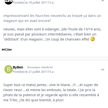
Posté(e)
le 19 juillet 2011
15 a
impressionnant les fourches neuves!tu as trouvé ça dans un
magasin qui en avait encore?
neuves, mais elles sont à vidanger...(de l'huile de 13/14 ans).
je suis passé par plusieurs intermédiaires, c'était bien un
"oldStock" d'un magasin...Un coup de chanceen effet
Citer
Author stats
ByBen
Nouveaux membres
Posté(e)
le 21 juillet 2011
15 a
Super tout ce matos James...vive le titane...!!! ...et super de
t'avoir revu! ...et meme les embouts, la totale..! J'ai pris la
photo de ta potence et je regarde après si elle ressemble à
ma TiTec, j'te dis quoi bientot, à plus!