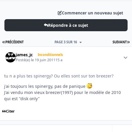
Commencer un nouveau sujet
Répondre à ce sujet
PREMIÈRE PAGE
D
PRÉCÉDENT
PAGE 3 SUR 16
SUIVANT
Author stats
james_jc
Inconditionnels
Posté(e)
le 19 juin 2011
15 a
tu n a plus tes spinergy? Ou elles sont sur ton breezer?
j'ai toujours les spinergy, pas de panique
J'ai vendu mon vieux breezer(1997) pour le modèle de 2010
qui est "disk only"
Citer