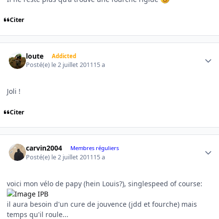
Citer
Author stats
loute
Addicted
Posté(e)
le 2 juillet 2011
15 a
Joli !
Citer
Author stats
carvin2004
Membres réguliers
Posté(e)
le 2 juillet 2011
15 a
voici mon vélo de papy (hein Louis?), singlespeed of course:
il aura besoin d'un cure de jouvence (jdd et fourche) mais
temps qu'il roule...