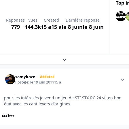
Top i
Réponses
Vues
Created
Dernière réponse
779
144,3k
15 a
15 a
le 8 juin
le 8 juin
Expand topic overview
Author stats
samykaze
Addicted
Posté(e)
le 19 juin 2011
15 a
pour les intéresés je vend un jeu de STI STX RC 24 vit,en bon
état avec les cantilevers d'origines.
Citer