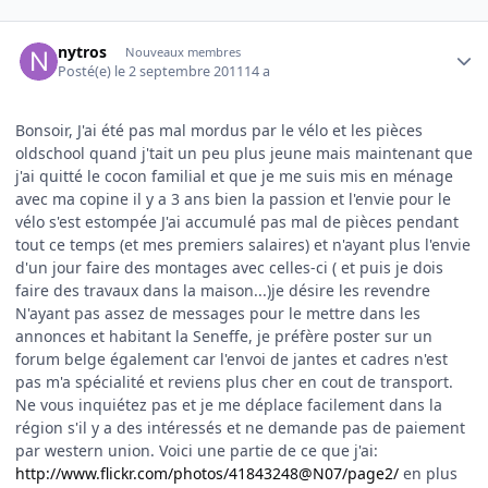
Author stats
nytros
Nouveaux membres
Posté(e)
le 2 septembre 2011
14 a
Bonsoir, J'ai été pas mal mordus par le vélo et les pièces
oldschool quand j'tait un peu plus jeune mais maintenant que
j'ai quitté le cocon familial et que je me suis mis en ménage
avec ma copine il y a 3 ans bien la passion et l'envie pour le
vélo s'est estompée J'ai accumulé pas mal de pièces pendant
tout ce temps (et mes premiers salaires) et n'ayant plus l'envie
d'un jour faire des montages avec celles-ci ( et puis je dois
faire des travaux dans la maison...)je désire les revendre
N'ayant pas assez de messages pour le mettre dans les
annonces et habitant la Seneffe, je préfère poster sur un
forum belge également car l'envoi de jantes et cadres n'est
pas m'a spécialité et reviens plus cher en cout de transport.
Ne vous inquiétez pas et je me déplace facilement dans la
région s'il y a des intéressés et ne demande pas de paiement
par western union. Voici une partie de ce que j'ai:
http://www.flickr.com/photos/41843248@N07/page2/
en plus