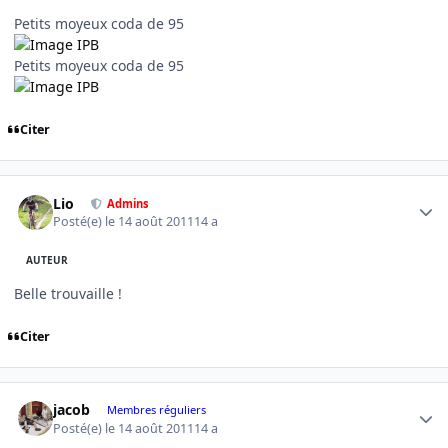
Petits moyeux coda de 95
Petits moyeux coda de 95
Citer
Author stats
Lio
Admins
Posté(e)
le 14 août 2011
14 a
AUTEUR
Belle trouvaille !
Citer
Author stats
jacob
Membres réguliers
Posté(e)
le 14 août 2011
14 a