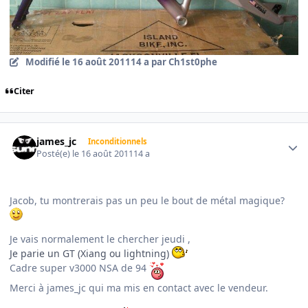
Modifié
le 16 août 2011
14 a
par Ch1st0phe
Citer
Author stats
james_jc
Inconditionnels
Posté(e)
le 16 août 2011
14 a
Jacob, tu montrerais pas un peu le bout de métal magique?
Je vais normalement le chercher jeudi ,
Je parie un GT (Xiang ou lightning)
Cadre super v3000 NSA de 94
Merci à james_jc qui ma mis en contact avec le vendeur.