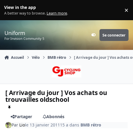
Aller au contenu
View in the app
×
Di
A better way to browse.
Learn more
.
Uniform
Se connecter
Customizer
For Invision Community 5
Accueil
Vélo
BMB rétro
[ Arrivage du jour ] Vos achats 
[ Arrivage du jour ] Vos achats ou
trouvailles oldschool
Partager
Abonnés
Par
Lio
le 13 janvier 2011
15 a
dans
BMB rétro