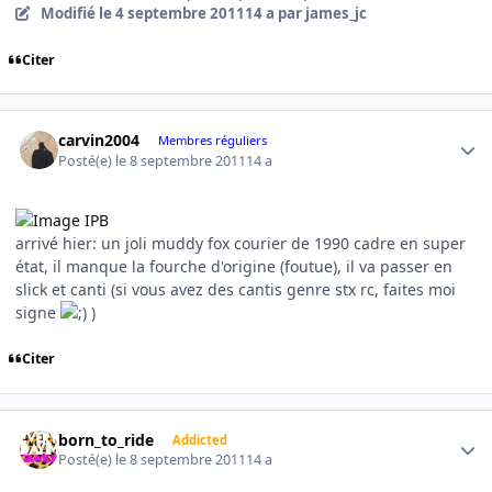
Modifié
le 4 septembre 2011
14 a
par james_jc
Citer
Author stats
carvin2004
Membres réguliers
Posté(e)
le 8 septembre 2011
14 a
arrivé hier: un joli muddy fox courier de 1990 cadre en super
état, il manque la fourche d'origine (foutue), il va passer en
slick et canti (si vous avez des cantis genre stx rc, faites moi
signe
)
Citer
Author stats
born_to_ride
Addicted
Posté(e)
le 8 septembre 2011
14 a