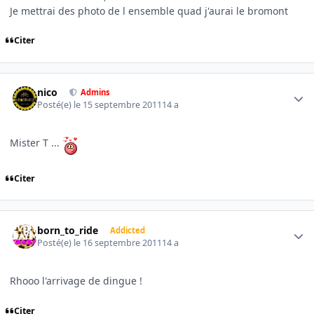
Je mettrai des photo de l ensemble quad j'aurai le bromont
Citer
Author stats
nico
Admins
Posté(e)
le 15 septembre 2011
14 a
Mister T ...
Citer
Author stats
born_to_ride
Addicted
Posté(e)
le 16 septembre 2011
14 a
Rhooo l'arrivage de dingue !
Citer