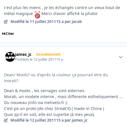
c'est plus les miens , je les échangés contre un vieux bout de
métal magique
Merci d'avoir affiché la photo!
Modifié
le 11 juillet 2011
15 a
par jacob
Citer
Author stats
james_jc
Inconditionnels
Posté(e)
le 12 juillet 2011
15 a
Dean/ Moots? ou d'après la couleur ça pourrait etre du
morati?
Dean & moots , les serrages sont externes.
Morati, un modele interne , mais differente esthetiquement ...
Du nouveau (info via melivelo.fr ):
C'est pe un proto (de chez Streak'X) ( made in China )
Quoi qu'il en soit, elle est superbe (à mes yeux).
Modifié
le 12 juillet 2011
15 a
par james_jc