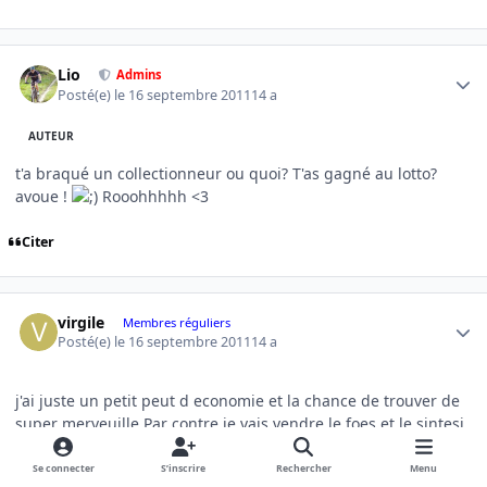
Author stats
Lio
Admins
Posté(e)
le 16 septembre 2011
14 a
AUTEUR
t'a braqué un collectionneur ou quoi? T'as gagné au lotto?
avoue !
Rooohhhhh <3
Citer
Author stats
virgile
Membres réguliers
Posté(e)
le 16 septembre 2011
14 a
j'ai juste un petit peut d economie et la chance de trouver de
super merveuille Par contre je vais vendre le foes et le sintesi
bazooka multitube si ca interesse quelqu un A+
Se connecter
S’inscrire
Rechercher
Menu