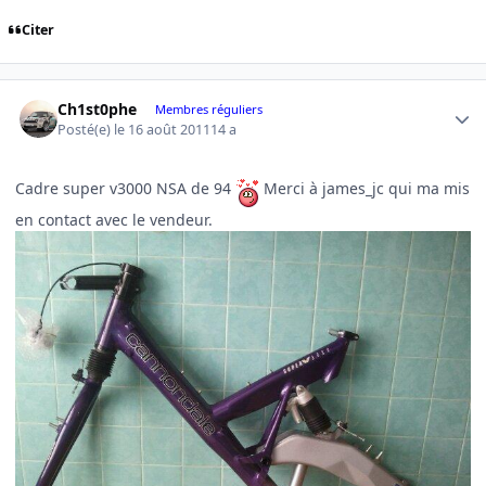
Citer
Author stats
Ch1st0phe
Membres réguliers
Posté(e)
le 16 août 2011
14 a
Cadre super v3000 NSA de 94
Merci à james_jc qui ma mis
en contact avec le vendeur.