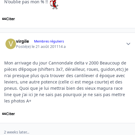
N'oublie pas mon % !!
Citer
Author stats
virgile
Membres réguliers
Posté(e)
le 21 août 2011
14 a
Mon arrivage du jour Cannondale delta v 2000 Beaucoup de
pièces d’époque (shifters 3x7, dérailleur, roues, guidon,etc) Je
n'ai presque plus qu'a trouver des cantilever d époque avec
leviers, une autre potence (celle ci est mega courte) et des
pneus. Quoi que je lui mettrai bien des vieux magura race
line que j'ai ici Je ne sais pas pourquoi je ne sais pas mettre
les photos A+
Citer
2 weeks later...