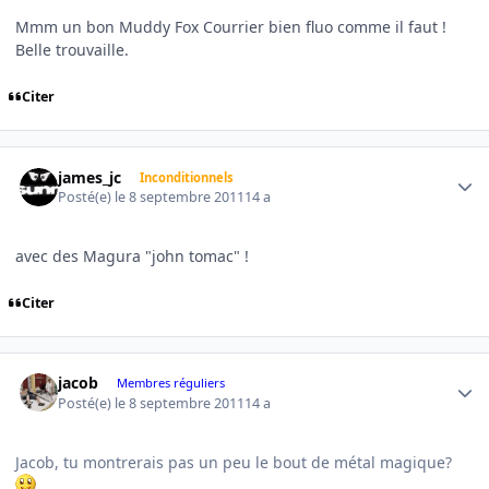
Mmm un bon Muddy Fox Courrier bien fluo comme il faut !
Belle trouvaille.
Citer
Author stats
james_jc
Inconditionnels
Posté(e)
le 8 septembre 2011
14 a
avec des Magura "john tomac" !
Citer
Author stats
jacob
Membres réguliers
Posté(e)
le 8 septembre 2011
14 a
Jacob, tu montrerais pas un peu le bout de métal magique?