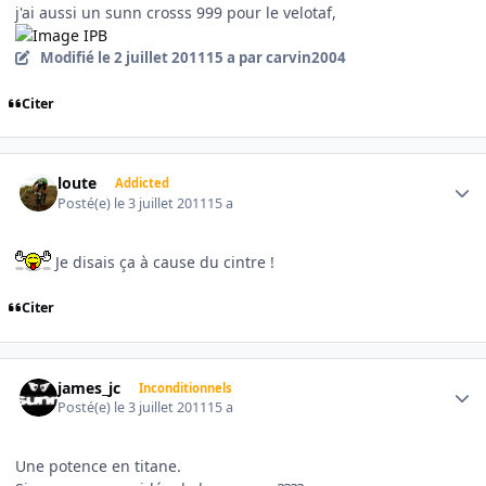
j'ai aussi un sunn crosss 999 pour le velotaf,
Modifié
le 2 juillet 2011
15 a
par carvin2004
Citer
Author stats
loute
Addicted
Posté(e)
le 3 juillet 2011
15 a
Je disais ça à cause du cintre !
Citer
Author stats
james_jc
Inconditionnels
Posté(e)
le 3 juillet 2011
15 a
Une potence en titane.