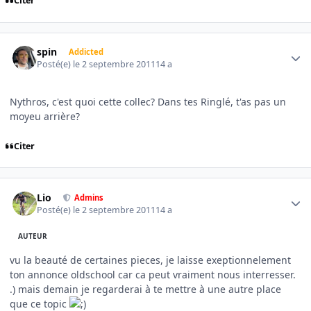
Citer
Author stats
spin
Addicted
Posté(e)
le 2 septembre 2011
14 a
Nythros, c'est quoi cette collec? Dans tes Ringlé, t'as pas un
moyeu arrière?
Citer
Author stats
Lio
Admins
Posté(e)
le 2 septembre 2011
14 a
AUTEUR
vu la beauté de certaines pieces, je laisse exeptionnelement
ton annonce oldschool car ca peut vraiment nous interresser.
.) mais demain je regarderai à te mettre à une autre place
que ce topic