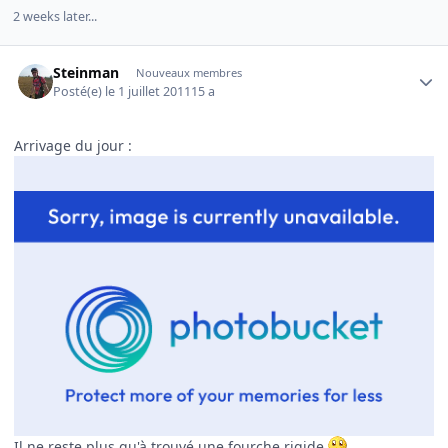
2 weeks later...
Author stats
Steinman
Nouveaux membres
Posté(e)
le 1 juillet 2011
15 a
Arrivage du jour :
Il ne reste plus qu'à trouvé une fourche rigide