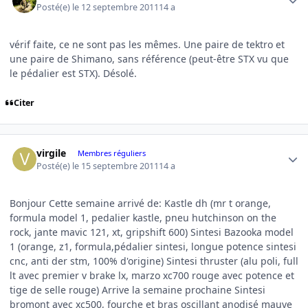
Posté(e)
le 12 septembre 2011
14 a
vérif faite, ce ne sont pas les mêmes. Une paire de tektro et
une paire de Shimano, sans référence (peut-être STX vu que
le pédalier est STX). Désolé.
Citer
Author stats
virgile
Membres réguliers
Posté(e)
le 15 septembre 2011
14 a
Bonjour Cette semaine arrivé de: Kastle dh (mr t orange,
formula model 1, pedalier kastle, pneu hutchinson on the
rock, jante mavic 121, xt, gripshift 600) Sintesi Bazooka model
1 (orange, z1, formula,pédalier sintesi, longue potence sintesi
cnc, anti der stm, 100% d'origine) Sintesi thruster (alu poli, full
lt avec premier v brake lx, marzo xc700 rouge avec potence et
tige de selle rouge) Arrive la semaine prochaine Sintesi
bromont avec xc500, fourche et bras oscillant anodisé mauve