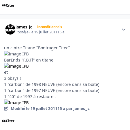
Citer
Author stats
james_jc
Inconditionnels
Posté(e)
le 19 juillet 2011
15 a
un cintre Titane "Bontrager Titec"
BarEnds "F.B.Ti" en titane:
et
3 obsys !
1 "carbon" de 1998 NEUVE (encore dans sa boite)
1 "carbon" de 1997 NEUVE (encore dans sa boite)
1 "40" de 1997 à restaurer.
Modifié
le 19 juillet 2011
15 a
par james_jc
Citer