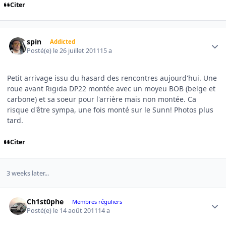
Citer
Author stats
spin
Addicted
Posté(e)
le 26 juillet 2011
15 a
Petit arrivage issu du hasard des rencontres aujourd'hui. Une
roue avant Rigida DP22 montée avec un moyeu BOB (belge et
carbone) et sa soeur pour l'arrière mais non montée. Ca
risque d'être sympa, une fois monté sur le Sunn! Photos plus
tard.
Citer
3 weeks later...
Author stats
Ch1st0phe
Membres réguliers
Posté(e)
le 14 août 2011
14 a