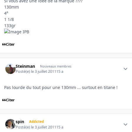
Si vous avez une idée de la marque ????
130mm
4°
1 1/8
133gr
Citer
Author stats
Steinman
Nouveaux membres
Posté(e)
le 3 juillet 2011
15 a
Pas lourde du tout pour une 130mm ... surtout en titane !
Citer
Author stats
spin
Addicted
Posté(e)
le 3 juillet 2011
15 a