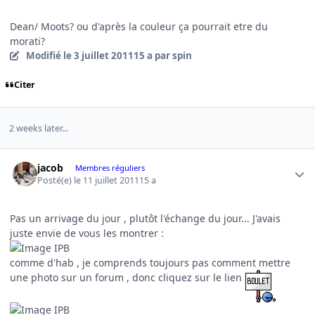
Dean/ Moots? ou d'après la couleur ça pourrait etre du
morati?
Modifié
le 3 juillet 2011
15 a
par spin
Citer
2 weeks later...
Author stats
jacob
Membres réguliers
Posté(e)
le 11 juillet 2011
15 a
Pas un arrivage du jour , plutôt l'échange du jour... J'avais
juste envie de vous les montrer :
comme d'hab , je comprends toujours pas comment mettre
une photo sur un forum , donc cliquez sur le lien