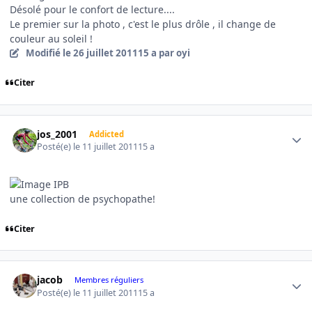
Désolé pour le confort de lecture....
Le premier sur la photo , c'est le plus drôle , il change de
couleur au soleil !
Modifié
le 26 juillet 2011
15 a
par oyi
Citer
Author stats
jos_2001
Addicted
Posté(e)
le 11 juillet 2011
15 a
une collection de psychopathe!
Citer
Author stats
jacob
Membres réguliers
Posté(e)
le 11 juillet 2011
15 a