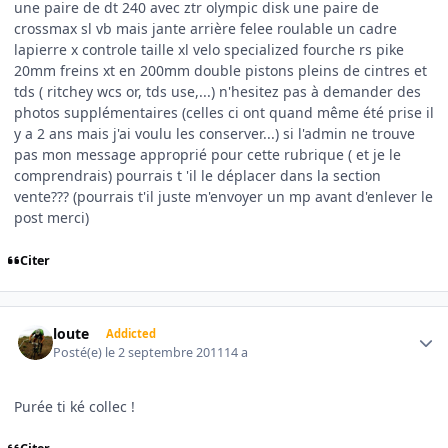
une paire de dt 240 avec ztr olympic disk une paire de
crossmax sl vb mais jante arrière felee roulable un cadre
lapierre x controle taille xl velo specialized fourche rs pike
20mm freins xt en 200mm double pistons pleins de cintres et
tds ( ritchey wcs or, tds use,...) n'hesitez pas à demander des
photos supplémentaires (celles ci ont quand même été prise il
y a 2 ans mais j'ai voulu les conserver...) si l'admin ne trouve
pas mon message approprié pour cette rubrique ( et je le
comprendrais) pourrais t 'il le déplacer dans la section
vente??? (pourrais t'il juste m'envoyer un mp avant d'enlever le
post merci)
Citer
Author stats
loute
Addicted
Posté(e)
le 2 septembre 2011
14 a
Purée ti ké collec !