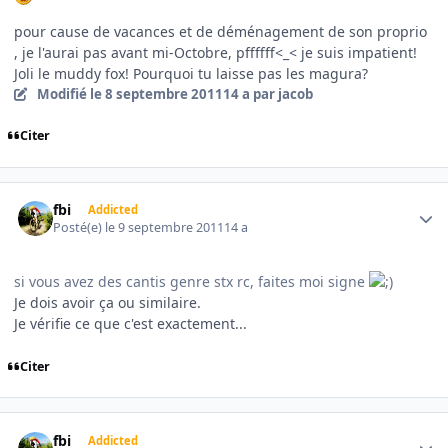
pour cause de vacances et de déménagement de son proprio
, je l'aurai pas avant mi-Octobre, pffffff<_< je suis impatient!
Joli le muddy fox! Pourquoi tu laisse pas les magura?
Modifié
le 8 septembre 2011
14 a
par jacob
Citer
Author stats
fbi
Addicted
Posté(e)
le 9 septembre 2011
14 a
si vous avez des cantis genre stx rc, faites moi signe
Je dois avoir ça ou similaire.
Je vérifie ce que c'est exactement...
Citer
Author stats
fbi
Addicted