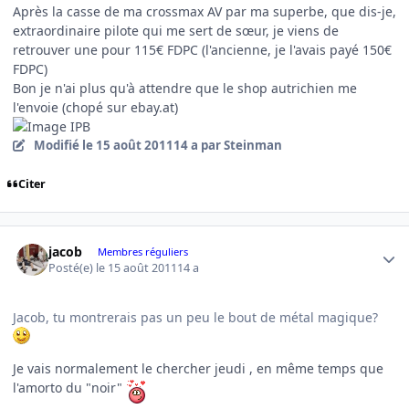
Après la casse de ma crossmax AV par ma superbe, que dis-je,
extraordinaire pilote qui me sert de sœur, je viens de
retrouver une pour 115€ FDPC (l'ancienne, je l'avais payé 150€
FDPC)
Bon je n'ai plus qu'à attendre que le shop autrichien me
l'envoie (chopé sur ebay.at)
Modifié
le 15 août 2011
14 a
par Steinman
Citer
Author stats
jacob
Membres réguliers
Posté(e)
le 15 août 2011
14 a
Jacob, tu montrerais pas un peu le bout de métal magique?
Je vais normalement le chercher jeudi , en même temps que
l'amorto du "noir"