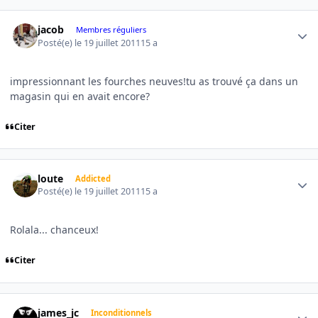
Author stats
jacob
Membres réguliers
Posté(e)
le 19 juillet 2011
15 a
impressionnant les fourches neuves!tu as trouvé ça dans un
magasin qui en avait encore?
Citer
Author stats
loute
Addicted
Posté(e)
le 19 juillet 2011
15 a
Rolala... chanceux!
Citer
Author stats
james_jc
Inconditionnels