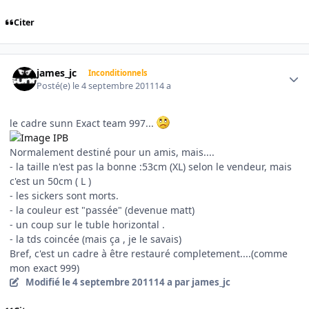
Citer
Author stats
james_jc
Inconditionnels
Posté(e)
le 4 septembre 2011
14 a
le cadre sunn Exact team 997...
Normalement destiné pour un amis, mais....
- la taille n'est pas la bonne :53cm (XL) selon le vendeur, mais
c'est un 50cm ( L )
- les sickers sont morts.
- la couleur est "passée" (devenue matt)
- un coup sur le tuble horizontal .
- la tds coincée (mais ça , je le savais)
Bref, c'est un cadre à être restauré completement....(comme
mon exact 999)
Modifié
le 4 septembre 2011
14 a
par james_jc