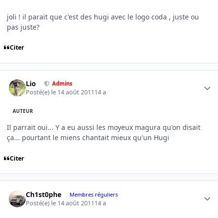
joli ! il parait que c'est des hugi avec le logo coda , juste ou
pas juste?
Citer
Author stats
Lio
Admins
Posté(e)
le 14 août 2011
14 a
AUTEUR
Il parrait oui... Y a eu aussi les moyeux magura qu'on disait
ça... pourtant le miens chantait mieux qu'un Hugi
Citer
Author stats
Ch1st0phe
Membres réguliers
Posté(e)
le 14 août 2011
14 a