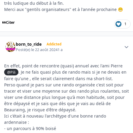
très ludique du début à la fin.
Merci aux "gentils organisateurs" et à l'année prochaine
😁
Citer
1
Author stats
born_to_ride
Addicted
Posté(e)
le 22 août 2024
1 a
En effet, point de rencontre (quasi) annuel avec l'ami Pierre
. Je ne fais quasi plus de rando mais si je ne devais en
@Pili
faire qu'une , elle serait clairement dans ma short-list.
Perso quand je pars sur une rando organisée c'est soit pour
tracer et viser une moyenne sur des rando plus roulantes, soit
viser une distance plus longue qu'à mon habitude, soit pour
être dépaysé et je sais que dès que je vais au delà de
Beauraing, je risque d'être dépaysé.
Ici c'était à nouveau l'archétype d'une bonne rando
ardennaise
:
- un parcours à 90% boisé