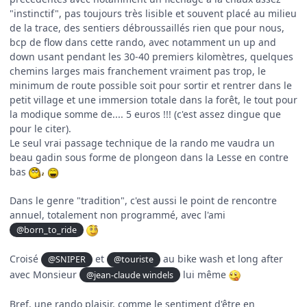
"instinctif", pas toujours très lisible et souvent placé au milieu
de la trace, des sentiers débroussaillés rien que pour nous,
bcp de flow dans cette rando, avec notamment un up and
down usant pendant les 30-40 premiers kilomètres, quelques
chemins larges mais franchement vraiment pas trop, le
minimum de route possible soit pour sortir et rentrer dans le
petit village et une immersion totale dans la forêt, le tout pour
la modique somme de.... 5 euros !!! (c'est assez dingue que
pour le citer).
Le seul vrai passage technique de la rando me vaudra un
beau gadin sous forme de plongeon dans la Lesse en contre
bas
Dans le genre "tradition", c'est aussi le point de rencontre
annuel, totalement non programmé, avec l'ami
@born_to_ride
Croisé
et
au bike wash et long after
@SNIPER
@touriste
avec Monsieur
lui même
@jean-claude windels
Bref, une rando plaisir, comme le sentiment d'être en