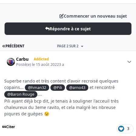
Commencer un nouveau sujet
Répondre à ce sujet
PREMIÈRE PAGE
PRÉCÉDENT
PAGE 2 SUR 2
Author stats
Carbu
Addicted
Posté(e)
le 15 août 2022
3 a
Superbe rando et très content d'avoir recroisé quelques
copains...
et rencontré
@hman32
@Pili
@arno43
....
@Baron Rouge
Pili ayant déjà bcp dit, je tenais à souligner l'acceuil très
chaleureux du 3eme ravito, et cela malgré les nbreuse
piqures de guèpes
😉
Citer
3