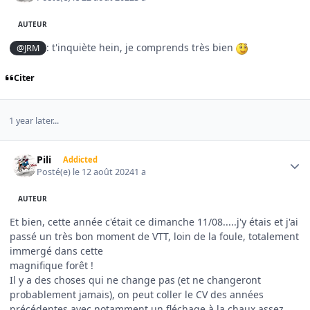
AUTEUR
: t'inquiète hein, je comprends très bien
@JRM
Citer
1 year later...
Author stats
Pili
Addicted
Posté(e)
le 12 août 2024
1 a
AUTEUR
Et bien, cette année c'était ce dimanche 11/08.....j'y étais et j'ai
passé un très bon moment de VTT, loin de la foule, totalement
immergé dans cette
magnifique forêt !
Il y a des choses qui ne change pas (et ne changeront
probablement jamais), on peut coller le CV des années
précédentes avec notamment un fléchage à la chaux assez