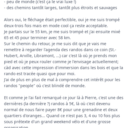
- peu de monde (c'est ça le vrai luxe !)
- des chemins tantôt larges, tantôt
plus étroits et sauvages
Alors oui, le fléchage était perfectible, oui je me suis trompé
deux-trois fois mais en mode cool ça reste acceptable.
Je partais sur le 55 km, je me suis trompé et j'ai ensuite mixé
65 et 45 pour terminer avec 58 km.
Sur le chemin du retour, je me suis dit que je vais me
remettre à regarder l'agenda des randos dans ce coin (St.-
Hubert, Arville, Libramont, ...) car c'est là où je prends mon
pied et où je peux rouler comme je l'envisage actuellement;
càd avec cette impression d'immersion dans les bois et que la
rando est tracée quasi que pour moi.
J'ai de plus en plus de mal à comprendre cet intérêt pour les
randos "people" où c'est blindé de monde.
Et comme je l'ai fait remarqué ce jour là à Pierre, c'est une des
dernières (la dernière ?) randos à 5€, là où c'est devenu
normal de nous faire payer 8€ pour une grenadine et deux
quartiers d'oranges... Quand ce n'est pas 3, 4 ou 10 fois plus
sous prétexte d'un grand weekend vélo et d'une grosse
organisation...