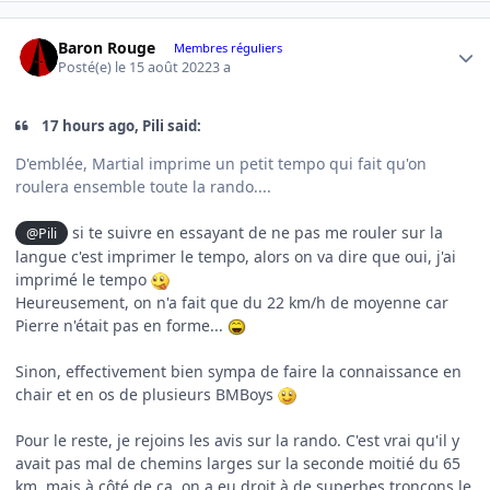
Author stats
Baron Rouge
Membres réguliers
Posté(e)
le 15 août 2022
3 a
17 hours ago, Pili said:
D'emblée, Martial imprime un petit tempo qui fait qu'on
roulera ensemble toute la rando....
si te suivre en essayant de ne pas me rouler sur la
@Pili
langue c'est imprimer le tempo, alors on va dire que oui, j'ai
imprimé le tempo
Heureusement, on n'a fait que du 22 km/h de moyenne car
Pierre n'était pas en forme...
Sinon, effectivement bien sympa de faire la connaissance en
chair et en os de plusieurs BMBoys
Pour le reste, je rejoins les avis sur la rando. C'est vrai qu'il y
avait pas mal de chemins larges sur la seconde moitié du 65
km, mais à côté de ça, on a eu droit à de superbes tronçons le