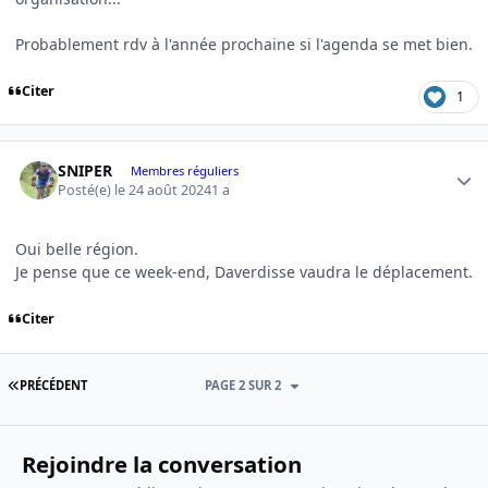
Probablement rdv à l'année prochaine si l'agenda se met bien.
Citer
1
Author stats
SNIPER
Membres réguliers
Posté(e)
le 24 août 2024
1 a
Oui belle région.
Je pense que ce week-end, Daverdisse vaudra le déplacement.
Citer
PREMIÈRE PAGE
PRÉCÉDENT
PAGE 2 SUR 2
Rejoindre la conversation