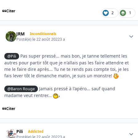
Citer
2
1
Author stats
JRM
Inconditionnels
Posté(e)
le 22 août 2022
3 a
Pas super pressé... mais bon, je tanne tellement les
@Pili
autres pour partir tôt que je n'allais pas les faire attendre et
me le faire dire après... Tu ne te rends pas compte toi, je les
fais lever tôt le dimanche matin, je suis un monstre!
Jamais pressé à l'apéro... sauf quand
@Baron Rouge
madame veut rentrer...
Citer
Author stats
Pili
Addicted
Posté(e)
le 22 août 2022
3 a