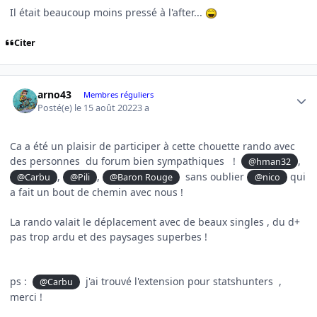
Il était beaucoup moins pressé à l'after...
Citer
Author stats
arno43
Membres réguliers
Posté(e)
le 15 août 2022
3 a
Ca a été un plaisir de participer à cette chouette rando avec
des personnes du forum bien sympathiques !
,
@hman32
,
,
sans oublier
qui
@Carbu
@Pili
@Baron Rouge
@nico
a fait un bout de chemin avec nous !
La rando valait le déplacement avec de beaux singles , du d+
pas trop ardu et des paysages superbes !
ps :
j'ai trouvé l'extension pour statshunters ,
@Carbu
merci !