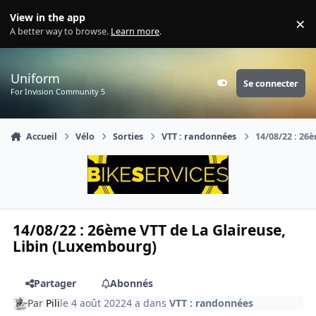
Aller au contenu
View in the app
×
Di
A better way to browse.
Learn more
.
Uniform
Se connecter
Customizer
For Invision Community 5
Accueil
Vélo
Sorties
VTT : randonnées
14/08/22 : 26
14/08/22 : 26ème VTT de La Glaireuse,
Libin (Luxembourg)
Partager
Abonnés
Par
Pili
le 4 août 2022
4 a
dans
VTT : randonnées