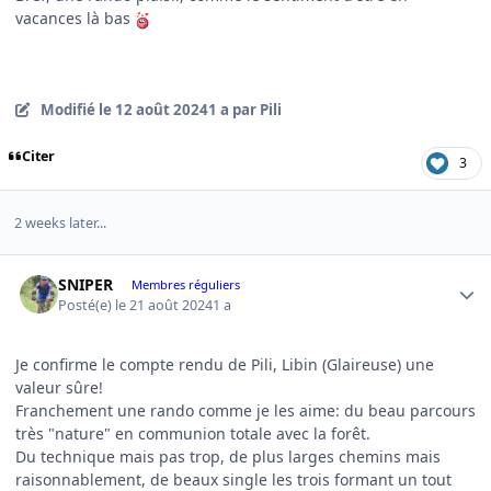
vacances là bas
Modifié
le 12 août 2024
1 a
par Pili
Citer
3
2 weeks later...
Author stats
SNIPER
Membres réguliers
Posté(e)
le 21 août 2024
1 a
Je confirme le compte rendu de Pili, Libin (Glaireuse) une
valeur sûre!
Franchement une rando comme je les aime: du beau parcours
très "nature" en communion totale avec la forêt.
Du technique mais pas trop, de plus larges chemins mais
raisonnablement, de beaux single les trois formant un tout