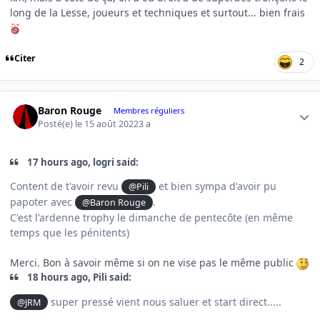
long de la Lesse, joueurs et techniques et surtout... bien frais
Citer
2
Author stats
Baron Rouge
Membres réguliers
Posté(e)
le 15 août 2022
3 a
17 hours ago, logri said:
Content de t'avoir revu
et bien sympa d'avoir pu
@Pili
papoter avec
.
@Baron Rouge
C'est l'ardenne trophy le dimanche de pentecôte (en même
temps que les pénitents)
Merci. Bon à savoir même si on ne vise pas le même public
18 hours ago, Pili said:
super pressé vient nous saluer et start direct.....
@JRM