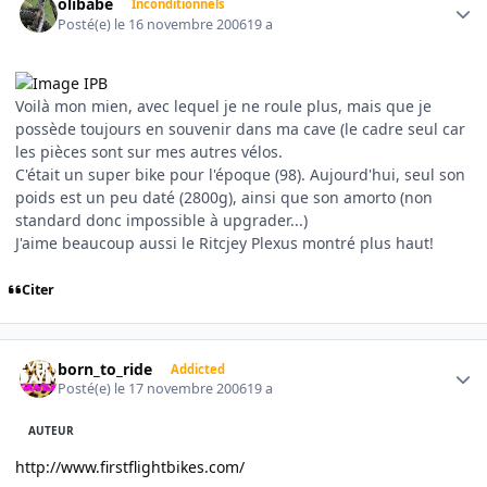
olibabe
Inconditionnels
Posté(e)
le 16 novembre 2006
19 a
Voilà mon mien, avec lequel je ne roule plus, mais que je
possède toujours en souvenir dans ma cave (le cadre seul car
les pièces sont sur mes autres vélos.
C'était un super bike pour l'époque (98). Aujourd'hui, seul son
poids est un peu daté (2800g), ainsi que son amorto (non
standard donc impossible à upgrader...)
J'aime beaucoup aussi le Ritcjey Plexus montré plus haut!
Citer
Author stats
born_to_ride
Addicted
Posté(e)
le 17 novembre 2006
19 a
AUTEUR
http://www.firstflightbikes.com/