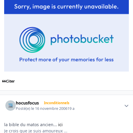
Citer
Author stats
hocusfocus
Inconditionnels
Posté(e)
le 16 novembre 2006
19 a
la bible du matos ancien...
ici
Je crois que je suis amoureux ...