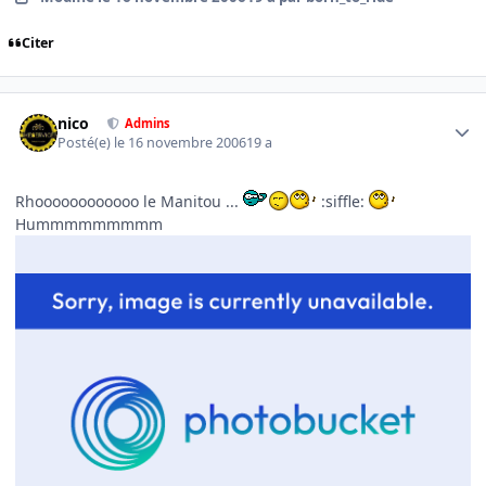
Citer
Author stats
nico
Admins
Posté(e)
le 16 novembre 2006
19 a
Rhoooooooooooo le Manitou ...
:siffle:
Hummmmmmmmm