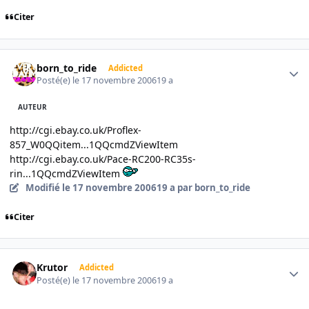
Citer
Author stats
born_to_ride
Addicted
Posté(e)
le 17 novembre 2006
19 a
AUTEUR
http://cgi.ebay.co.uk/Proflex-
857_W0QQitem...1QQcmdZViewItem
http://cgi.ebay.co.uk/Pace-RC200-RC35s-
rin...1QQcmdZViewItem
Modifié
le 17 novembre 2006
19 a
par born_to_ride
Citer
Author stats
Krutor
Addicted
Posté(e)
le 17 novembre 2006
19 a