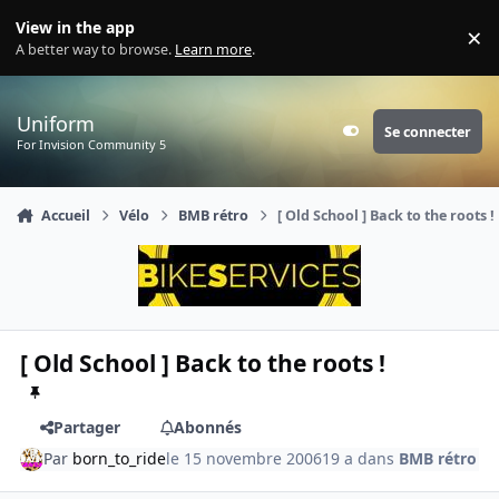
Aller au contenu
View in the app
×
Di
A better way to browse.
Learn more
.
Uniform
Se connecter
Customizer
For Invision Community 5
Accueil
Vélo
BMB rétro
[ Old School ] Back to the roots !
[ Old School ] Back to the roots !
Partager
Abonnés
Par
born_to_ride
le 15 novembre 2006
19 a
dans
BMB rétro