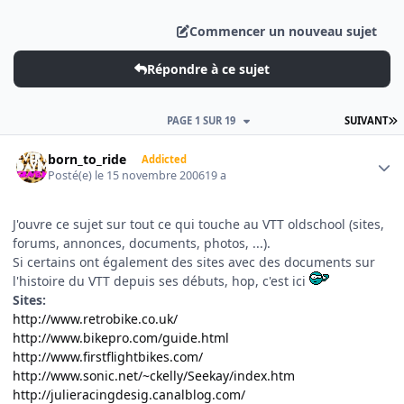
Commencer un nouveau sujet
Répondre à ce sujet
D
PAGE 1 SUR 19
SUIVANT
Author stats
born_to_ride
Addicted
Posté(e)
le 15 novembre 2006
19 a
J'ouvre ce sujet sur tout ce qui touche au VTT oldschool (sites,
forums, annonces, documents, photos, ...).
Si certains ont également des sites avec des documents sur
l'histoire du VTT depuis ses débuts, hop, c'est ici
Sites
:
http://www.retrobike.co.uk/
http://www.bikepro.com/guide.html
http://www.firstflightbikes.com/
http://www.sonic.net/~ckelly/Seekay/index.htm
http://julieracingdesig.canalblog.com/