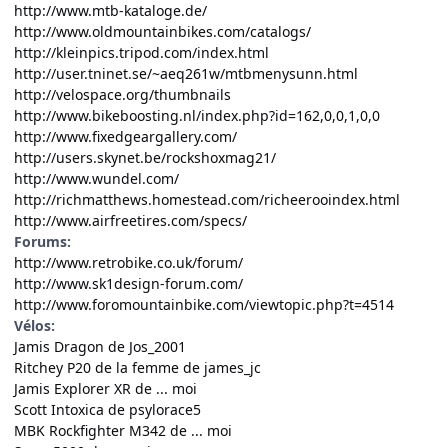
http://www.mtb-kataloge.de/
http://www.oldmountainbikes.com/catalogs/
http://kleinpics.tripod.com/index.html
http://user.tninet.se/~aeq261w/mtbmenysunn.html
http://velospace.org/thumbnails
http://www.bikeboosting.nl/index.php?id=162,0,0,1,0,0
http://www.fixedgeargallery.com/
http://users.skynet.be/rockshoxmag21/
http://www.wundel.com/
http://richmatthews.homestead.com/richeerooindex.html
http://www.airfreetires.com/specs/
Forums
:
http://www.retrobike.co.uk/forum/
http://www.sk1design-forum.com/
http://www.foromountainbike.com/viewtopic.php?t=4514
Vélos
:
Jamis Dragon de Jos_2001
Ritchey P20 de la femme de james_jc
Jamis Explorer XR de ... moi
Scott Intoxica de psylorace5
MBK Rockfighter M342 de ... moi