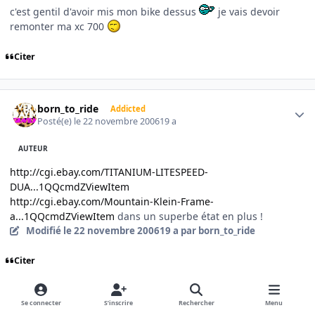
c'est gentil d'avoir mis mon bike dessus
je vais devoir
remonter ma xc 700
Citer
Author stats
born_to_ride
Addicted
Posté(e)
le 22 novembre 2006
19 a
AUTEUR
http://cgi.ebay.com/TITANIUM-LITESPEED-
DUA...1QQcmdZViewItem
http://cgi.ebay.com/Mountain-Klein-Frame-
a...1QQcmdZViewItem
dans un superbe état en plus !
Modifié
le 22 novembre 2006
19 a
par born_to_ride
Citer
Author stats
Se connecter
S’inscrire
Rechercher
Menu
born_to_ride
Addicted