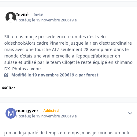
Invité
Invité
Posté(e)
le 19 novembre 2006
19 a
Slt a tous moi je possede encore un des c'est velo
oldschool:Alors cadre Pinarrelo jusque la rien d'extraordinaire
mais avec une fourche ATZ seulement 28 exemplaire dans le
monde c'etais une vrai merveille a l'epoque(fabriquer en
suisse et utilisé par le team Cilo)et le reste équipé en shimano
DX. Photos a venir.
Modifié
le 19 novembre 2006
19 a
par forest
Citer
Author stats
mac gyver
Addicted
Posté(e)
le 19 novembre 2006
19 a
j'en ai deja parlé de temps en temps ,mais je connais un petit