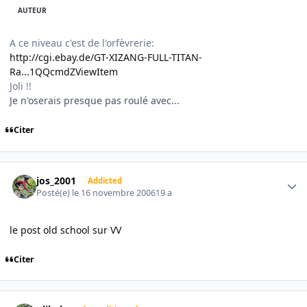
AUTEUR
A ce niveau c'est de l'orfèvrerie:
http://cgi.ebay.de/GT-XIZANG-FULL-TITAN-
Ra...1QQcmdZViewItem
Joli !!
Je n'oserais presque pas roulé avec...
Citer
Author stats
jos_2001
Addicted
Posté(e)
le 16 novembre 2006
19 a
le post old school sur VV
Citer
Author stats