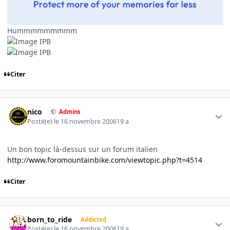
Hummmmmmmmm
Citer
Author stats
nico
Admins
Posté(e)
le 16 novembre 2006
19 a
Un bon topic là-dessus sur un forum italien
http://www.foromountainbike.com/viewtopic.php?t=4514
Citer
Author stats
born_to_ride
Addicted
Posté(e)
le 16 novembre 2006
19 a