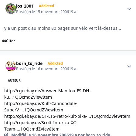
Author stats
jos_2001
Addicted
Posté(e)
le 15 novembre 2006
19 a
y a un post d'au moins 80 pages sur Vélo Vert là-dessus...
Citer
Author stats
born_to_ride
Addicted
Posté(e)
le 16 novembre 2006
19 a
AUTEUR
http://cgi.ebay.de/Answer-Manitou-FS-DH-
ku...1QQcmdZViewItem
http://cgi.ebay.de/Kult-Cannondale-
SuperV-...1QQcmdZViewItem
http://cgi.ebay.de/GT-LTS-retro-kult-bike-...1QQcmdZViewItem
http://cgi.ebay.de/Scott-Intoxica-XC-
Team-...1QQcmdZViewItem
Modifié
le 16 novembre 2006
19 a
par born_to_ride