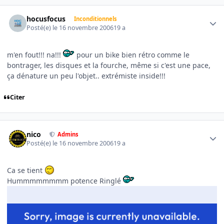
Author stats
hocusfocus
Inconditionnels
Posté(e)
le 16 novembre 2006
19 a
m'en fout!!! na!!!
pour un bike bien rétro comme le
bontrager, les disques et la fourche, même si c'est une pace,
ça dénature un peu l'objet.. extrémiste inside!!!
Citer
Author stats
nico
Admins
Posté(e)
le 16 novembre 2006
19 a
Ca se tient
Hummmmmmmm potence Ringlé