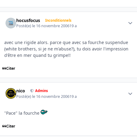
Author stats
hocusfocus
Inconditionnels
Posté(e)
le 16 novembre 2006
19 a
avec une rigide alors. parce que avec sa fourche suspendue
(white brothers, si je ne m'abuse?), tu dois avoir l'impression
d'être en mer quand tu grimpe!!
Citer
Author stats
nico
Admins
Posté(e)
le 16 novembre 2006
19 a
"Pace" la fourche
Citer