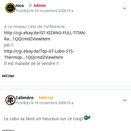
Author stats
nico
Admins
Posté(e)
le 16 novembre 2006
19 a
A ce niveau c'est de l'orfèvrerie:
http://cgi.ebay.de/GT-XIZANG-FULL-TITAN-
Ra...1QQcmdZViewItem
Joli !!
http://cgi.ebay.de/Top-GT-Lobo-STS-
Thermop...1QQcmdZViewItem
Il est malade de le vendre !!
Citer
Author stats
Caliméro
Addicted
Posté(e)
le 16 novembre 2006
19 a
Le Lobo va faire un heureux sur ce coup