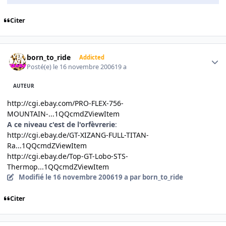
Citer
Author stats
born_to_ride
Addicted
Posté(e)
le 16 novembre 2006
19 a
AUTEUR
http://cgi.ebay.com/PRO-FLEX-756-
MOUNTAIN-...1QQcmdZViewItem
A ce niveau c'est de l'orfèvrerie
:
http://cgi.ebay.de/GT-XIZANG-FULL-TITAN-
Ra...1QQcmdZViewItem
http://cgi.ebay.de/Top-GT-Lobo-STS-
Thermop...1QQcmdZViewItem
Modifié
le 16 novembre 2006
19 a
par born_to_ride
Citer