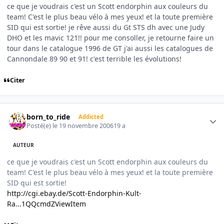
ce que je voudrais c'est un Scott endorphin aux couleurs du
team! C'est le plus beau vélo à mes yeux! et la toute première
SID qui est sortie! je rêve aussi du Gt STS dh avec une Judy
DHO et les mavic 121!! pour me consoller, je retourne faire un
tour dans le catalogue 1996 de GT j'ai aussi les catalogues de
Cannondale 89 90 et 91! c'est terrible les évolutions!
Citer
Author stats
born_to_ride
Addicted
Posté(e)
le 19 novembre 2006
19 a
AUTEUR
ce que je voudrais c'est un Scott endorphin aux couleurs du
team! C'est le plus beau vélo à mes yeux! et la toute première
SID qui est sortie!
http://cgi.ebay.de/Scott-Endorphin-Kult-
Ra...1QQcmdZViewItem