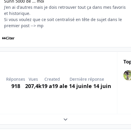
Sunn 5000 de ... moi
J'en ai d'autres mais je dois retrouver tout ça dans mes favoris
et historique.
Si vous voulez que ce soit centralisé en tête de sujet dans le
premier post --> mp
Citer
Top
Réponses
Vues
Created
Dernière réponse
918
207,4k
19 a
19 a
le 14 juin
le 14 juin
Expand topic overview