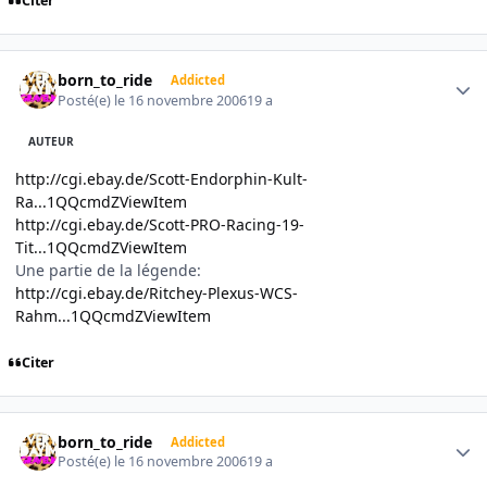
Citer
Author stats
born_to_ride
Addicted
Posté(e)
le 16 novembre 2006
19 a
AUTEUR
http://cgi.ebay.de/Scott-Endorphin-Kult-
Ra...1QQcmdZViewItem
http://cgi.ebay.de/Scott-PRO-Racing-19-
Tit...1QQcmdZViewItem
Une partie de la légende:
http://cgi.ebay.de/Ritchey-Plexus-WCS-
Rahm...1QQcmdZViewItem
Citer
Author stats
born_to_ride
Addicted
Posté(e)
le 16 novembre 2006
19 a