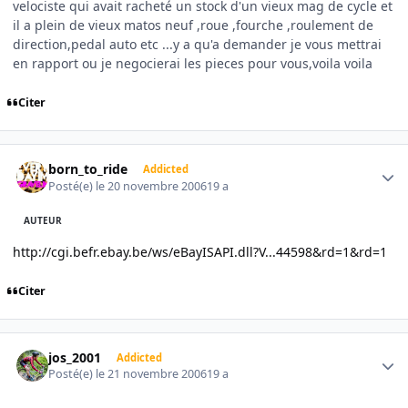
velociste qui avait racheté un stock d'un vieux mag de cycle et
il a plein de vieux matos neuf ,roue ,fourche ,roulement de
direction,pedal auto etc ...y a qu'a demander je vous mettrai
en rapport ou je negocierai les pieces pour vous,voila voila
Citer
Author stats
born_to_ride
Addicted
Posté(e)
le 20 novembre 2006
19 a
AUTEUR
http://cgi.befr.ebay.be/ws/eBayISAPI.dll?V...44598&rd=1&rd=1
Citer
Author stats
jos_2001
Addicted
Posté(e)
le 21 novembre 2006
19 a