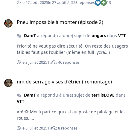
le froid et la pluie un 30 du mois au soir pour rester
le 27 août 2025
le 27 août
523 réponses
13
dans la course 😑. Pas de grosse casse 🙏, quelques
crevaisons, 2 roues légèrement voilées, un boîtier de
Pneu impossible à monter (épisode 2)
pédalier (je devrais dire 2 car celui-ci montre des
Pneu impossible à monter (épisode 2)
signes), 2 chaînes une cassette (idem sur l'elec) , des
pneus. La guidoline est à changer aussi. Et j'ai mal au
DamT
a répondu à un(e) sujet de
ungars
dans
VTT
cul 😁. 541h de selle sur l'année 🫣. Une section de pneu
plus large aurait certainement été plus confortable sur
Priorité ne veut pas dire sécurité. On reste des usagers
le gravel, ça tape vite. Je vais sûrement relâcher un peu
faibles faut pas l'oublier (même en full lycra...)
et penser à un nouveau défi. Soit agrandir mon carré
le 3 juillet 2025
1 a
46 réponses
Statshunter, soit un objectif de régions soit tout autre
chose, on verra. Bisous.
nm de serrage-vises d'étrier ( remontage)
nm de serrage-vises d'étrier ( remontage)
DamT
a répondu à un(e) sujet de
terrilsLOVE
dans
VTT
Ah! 🙈 Moi à part ce qui est au poste de pilotage et les
roues.....
le 3 juillet 2025
1 a
8 réponses