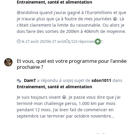
Entrainement, santé et alimentation
@ondolina quand j'aurai gagné à l'Euromillions et que
je n'aurai plus que ça à foutre de mes journées 😁. Là
c'était clairement la limite du raisonnable. Ou alors je
dois faire des sorties de 200km à 40km/h de moyenne.
le 27 août 2025
le 27 août
523 réponses
1
Et vous, quel est votre programme pour l'année prochaine ?
Et vous, quel est votre programme pour l'année
prochaine ?
DamT
a répondu à un(e) sujet de
sdon1011
dans
Entrainement, santé et alimentation
Je suis toujours vivant 😁. Je passe vous dire que j'ai
terminé mon challenge perso, 1.000 km par mois
pendant 12 mois. J'ai bien fait de commencer en
septembre car terminer par octobre novembre
décembre c'est pour flinguer le moral. Des mois plus
faciles que d'autres,j'ai parfois dû faire une sortie sous