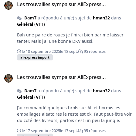
Les trouvailles sympa sur AliExpress...
DamT
a répondu à un(e) sujet de
hman32
dans
Général (VTT)
Bah une paire de roues je finirai bien par me laisser
tenter. Mais j'ai une bonne DKV aussi.
le 18 septembre 2025
le 18 sept.
95 réponses
aliexpress import
Les trouvailles sympa sur AliExpress...
Les trouvailles sympa sur AliExpress...
DamT
a répondu à un(e) sujet de
hman32
dans
Général (VTT)
J'ai commandé quelques brols sur Ali et hormis les
emballages aléatoires le reste est ok. Faut peut-être voir
du côté des livreurs, parfois c'est un peu la jungle.
le 17 septembre 2025
le 17 sept.
95 réponses