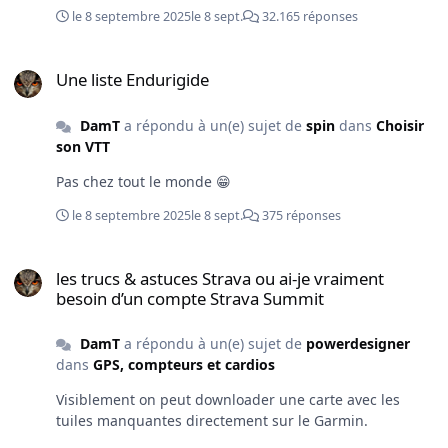
1 en 2042 et date 2 en 2048 🫣. D'ici-là on aura de
le 8 septembre 2025
le 8 sept.
32.165 réponses
nouveau un gouvernement de gauche avec la semaine
de 30 heures et la pension à 60 ans 😁
Une liste Endurigide
Une liste Endurigide
DamT
a répondu à un(e) sujet de
spin
dans
Choisir
son VTT
Pas chez tout le monde 😁
le 8 septembre 2025
le 8 sept.
375 réponses
les trucs & astuces Strava ou ai-je vraiment besoin d’un compte S
les trucs & astuces Strava ou ai-je vraiment
besoin d’un compte Strava Summit
DamT
a répondu à un(e) sujet de
powerdesigner
dans
GPS, compteurs et cardios
Visiblement on peut downloader une carte avec les
tuiles manquantes directement sur le Garmin.