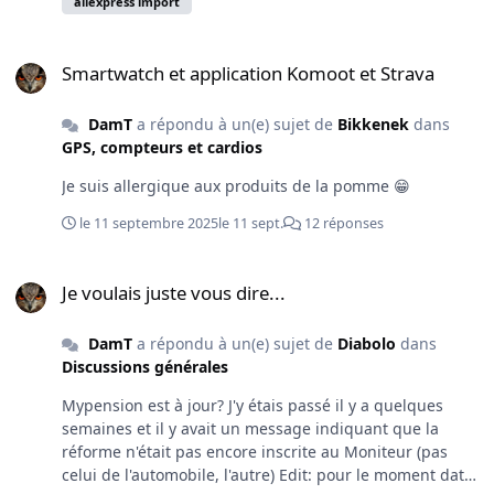
aliexpress import
Smartwatch et application Komoot et Strava
Smartwatch et application Komoot et Strava
DamT
a répondu à un(e) sujet de
Bikkenek
dans
GPS, compteurs et cardios
Je suis allergique aux produits de la pomme 😁
le 11 septembre 2025
le 11 sept.
12 réponses
Je voulais juste vous dire...
Je voulais juste vous dire...
DamT
a répondu à un(e) sujet de
Diabolo
dans
Discussions générales
Mypension est à jour? J'y étais passé il y a quelques
semaines et il y avait un message indiquant que la
réforme n'était pas encore inscrite au Moniteur (pas
celui de l'automobile, l'autre) Edit: pour le moment date