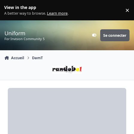
Aller au contenu
View in the app
×
Di
A better way to browse.
Learn more
.
Uniform
Se connecter
Customizer
For Invision Community 5
Accueil
DamT