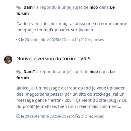
DamT
a répondu à un(e) sujet de
nico
dans
Le
forum
Ça doit venir de chez moi, j'ai aussi une erreur inconnue
lorsque je tente d'uploader sur Joomeo.
le 20 septembre 2025
le 20 sept.
212 réponses
Nouvelle version du forum : V4.5
Nouvelle version du forum : V4.5
DamT
a répondu à un(e) sujet de
nico
dans
Le
forum
@nico j'ai un message d'erreur quand je veux uploader
des images sans passer par un site de stockage. J'ai un
message genre " error - 200". Ça vient du site (bug) ? Ou
du profil? Je mettrais bien un screen mais comment
dire.... Voilà quoi 😁
le 20 septembre 2025
le 20 sept.
212 réponses
Les trouvailles sympa sur AliExpress...