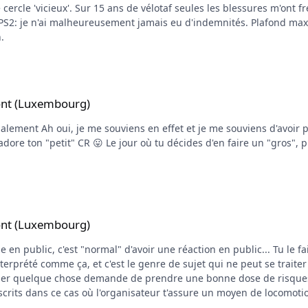
Du coup, je dois d'abord gérer les choses prioritaires. Cela dit, comme d'autres te l'ont expliqu
 je vais peut-être chanter une autre chanson
 un empêchement de dernière minute, ça devient le bordel. De plus
inscriptions exprès pour toi. Honnêtement, si j'ai dix mecs comme t
.
ont (Luxembourg)
 BMB car je trouvais tes CR
ont (Luxembourg)
al" d'avoir une réaction en public... Tu le fais peut-être pour mettre une pression sur
comme ça, et c'est le genre de sujet qui ne peut se traiter qu'en privé, à l'amiab
 dans ce cas où l'organisateur t'assure un moyen de locomotion, des ravitalle
ablant sur le fait qu'une partie des gens ne viendront pas... ben si