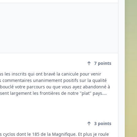
7
points
s commentaires unanimement positifs sur la qualité
sent largement les frontières de notre "plat" pays.
urs avant et après celui-ci, et toujours avec une
toutes et tous pour
RdP est et restera un raid complètement atypique, foi
3
points
h. Pour couronner le tout, je devais partir en Suisse
s cyclos dont le 185 de la Magnifique. Et plus je roule