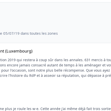
le 05/07/19 dans toutes les zones
ont (Luxembourg)
 dans les annales. 631 mercis à tous les inscrits qui ont bravé la canicule pour venir
ions encore jamais consacré autant de temps à les aménager et vo
us belle récompense. Que vous ayez bouclé votre parcours ou que vous ayez abandonné à
rire l'histoire du RdP et à asseoir sa réputation, qui dépasse à pré
role. Mais cette aventure extraordinaire ne serait tout simplement pas possible
d d'oeuvre, non seulement le jour de l'événement, mais plusieurs jo
e grande famille où vous serez toujours accueillis avec le sourire. Un énorme merci à 
un événement de cette ampleur dans notre (tout) petit village. Le 
s d'une semaine et que nous avons terminé de déflécher mardi à 23
 plus je roule les w-e. Cette année j'ai même déjà fait trois sortie