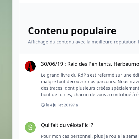
Contenu populaire
Affichage du contenu avec la meilleure réputation 
30/06/19 : Raid des Pénitents, Herbeumont (Luxembourg)
30/06/19 : Raid des Pénitents, Herbeum
Le grand livre du RdP s'est refermé sur une édition 2019 qui restera à coup sûr
malgré tout découvrir nos parcours. Nous n'av
des traces, dont plusieurs créées spécialement pour l'occasion, sont notre pl
bout de forces, chacun de vous a contribué à éc
Vous êtes nos meilleurs ambassadeurs ! Allez, petits pénitents, répandre la bonne pa
le 4 juillet 2019
7 a
sans la centaine de bénévoles qui ont été à pie
bonne humeur communicative. Car, le RdP, c'est avant tout un
Qui fait du vélotaf ici ?
nous avoir permis d'organiser encore une fois 
Qui fait du vélotaf ici ?
de nous. On vous donne d'ores et déjà rendez-vous le 31 mai 2020 pour la sixième édition. Bons rides à toutes et tous. We love you ! Je te réponds en MP mais sache
que je n'ai pas eu une minute à moi depuis plu
Pour mon cas personnel, plus je roule la semaine