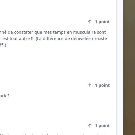
1
point
e de dénivelée n'existe
5.)
1
point
arle?
1
point