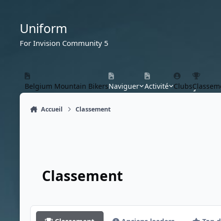
Aller au contenu
Uniform
For Invision Community 5
Belgium Mountain Bikers
Naviguer
Activité
Clubs
Classem
Accueil
Classement
Classement