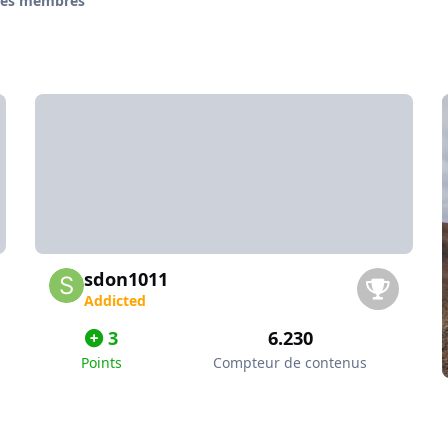
des membres
sdon1011
Addicted
3
6.230
Points
Compteur de contenus