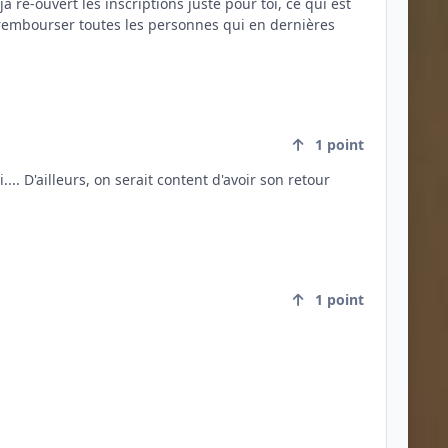
1
point
1
point