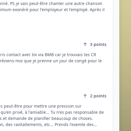
é, si on
, je ne te cache pas que je l'ai particulièrement
oi à gérer, je deviens dingue. Mets-toi 2 mins à ma
3
points
2
points
le... Tu n'es pas responsable de
ments, etc... Prends l'exemle des
 tout le monde vient, il n'y a pas assez de place pour