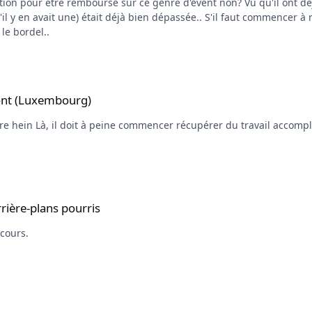
enre d'event non? Vu qu'il ont déjà ré-ouvert les inscriptions juste pour toi, ce qui est
épassée.. S'il faut commencer à rembourser toutes les personnes qui en dernières
 le bordel..
ont (Luxembourg)
ntent d'avoir son retour
rris
rrière-plans pourris
ecours.