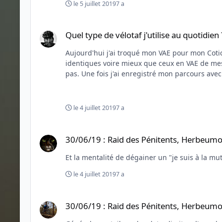
le 5 juillet 2019
7 a
Quel type de vélotaf j'utilise au quotidien ?
Quel type de vélotaf j'utilise au quotidien 
Aujourd'hui j'ai troqué mon VAE pour mon Cotic car ma compagne a voulu tester le vél
identiques voire mieux que ceux en VAE de mes débuts. Bon, l
pas. Une fois j'ai enregistré mon parcours ave
le 4 juillet 2019
7 a
30/06/19 : Raid des Pénitents, Herbeumont (Luxembourg)
30/06/19 : Raid des Pénitents, Herbeum
Et la mentalité de dégainer un "je suis à la
le 4 juillet 2019
7 a
30/06/19 : Raid des Pénitents, Herbeumont (Luxembourg)
30/06/19 : Raid des Pénitents, Herbeum