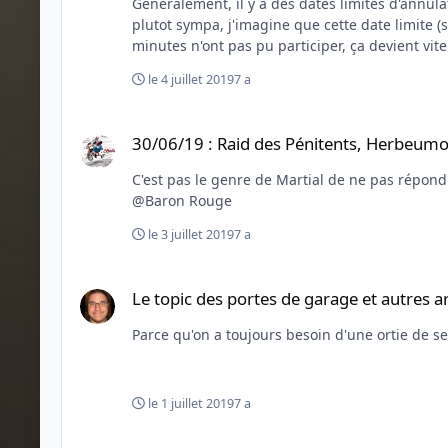
Généralement, il y a des dates limites d'annulation pour être remboursé sur ce g
plutot sympa, j'imagine que cette date limite (s'il y en avait une) était déjà bien d
minutes n'ont pas pu participer, ça devient vite
le 4 juillet 2019
7 a
30/06/19 : Raid des Pénitents, Herbeumont (Luxembourg)
30/06/19 : Raid des Pénitents, Herbeum
C'est pas le genre de Martial de ne pas répondre hein Là, il doit à peine commencer récupérer du travail accompli.... D'ailleurs, on serait co
@Baron Rouge
le 3 juillet 2019
7 a
Le topic des portes de garage et autres arrière-plans pou
Le topic des portes de garage et autres a
Parce qu'on a toujours besoin d'une ortie de s
le 1 juillet 2019
7 a