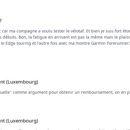
?
otaf. Et bien je suis fort étonné de constater que mes temps en musculaire sont
a fatigue en arrivant est pas la même mais le plaisir est tout autre !!! (La différenc
c le Edge touring et l'autre fois avec ma montre Garmin Forerunner3
ont (Luxembourg)
 mutuelle" comme argument pour obtenir un remboursement, on en p
ont (Luxembourg)