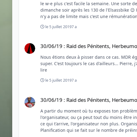
pour le boulot à... 4h du mat' mercredi. J'y suis dailleurs encore. 
le w-e plus c'est facile la semaine. Une sorte de cercle 'vicieux'. Sur 15 ans de vélotaf seules les blessures m'ont freiné. PS
doit commencer à rembourser tous ceux qui ont
dimanche soir après les 130 de l'Elsassbike 😉 PS2: je n'ai malheureusement jamais eu d'indemnités. Plafond maximum exonéré pour l'employeur et l'employé. Après il
mauvaise dès lors que tu m'as fait rouvrir les 
n'y a pas de limite mais c'est une rémunération
place...
le 5 juillet 2019
7 a
30/06/19 : Raid des Pénitents, Herbeumont (Luxembourg)
30/06/19 : Raid des Pénitents, Herbeum
Nous étions deux à pisser dans ce cas. MDR également Ah oui, je me souviens en effet et je me souviens d'avoir pris contact avec toi via
super. C'est toujours le cas d'ailleurs... Pierre, j'adore ton "petit" CR 😛 Le jour où tu décides d'en faire un "gros", préviens-moi que je prenne un jour de congé pour le
lire
le 5 juillet 2019
7 a
30/06/19 : Raid des Pénitents, Herbeumont (Luxembourg)
30/06/19 : Raid des Pénitents, Herbeum
A partir du moment où tu exposes ton problème en public, c'est "norm
l'organisateur, ou ça peut tout du moins être interprété 
ce qui t'arrive, l'organisateur non plus. Organiser quelque chose demande de prendre une bonne dose de risques et demande de planifier beaucoup de choses.
Planification qui se fait sur le nombre de préinscrits
compagnies d'aviation qui font du surbooking, t