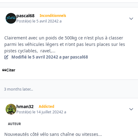
Author stats
pascal68
Inconditionnels
Posté(e)
le 5 avril 2024
2 a
Clairement avec un poids de 500kg ce n'est plus à classer
parmi les véhicules légers et n'ont pas leurs places sur les
pistes cyclables, ravel,...
Modifié
le 5 avril 2024
2 a
par pascal68
Citer
3 months later...
Author stats
hman32
Addicted
Posté(e)
le 14 juillet 2024
2 a
AUTEUR
Nouveautés côté vélo sans chaîne ou vitesses...