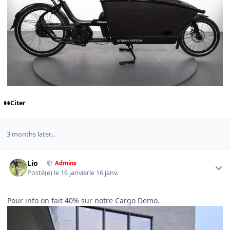
Citer
3 months later...
Author stats
Lio
Admins
Posté(e)
le 16 janvier
le 16 janv.
Pour info on fait 40% sur notre Cargo Demo.