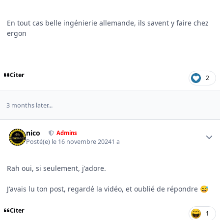
En tout cas belle ingénierie allemande, ils savent y faire chez
ergon
Citer
2
3 months later...
Author stats
nico
Admins
Posté(e)
le 16 novembre 2024
1 a
Rah oui, si seulement, j'adore.
J'avais lu ton post, regardé la vidéo, et oublié de répondre
😅
Citer
1