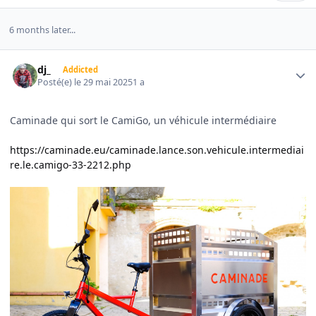
6 months later...
Author stats
dj_
Addicted
Posté(e)
le 29 mai 2025
1 a
Caminade qui sort le CamiGo, un véhicule intermédiaire
https://caminade.eu/caminade.lance.son.vehicule.intermediai
re.le.camigo-33-2212.php