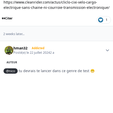
https://www.cleanrider.com/actus/cliclo-cixi-velo-cargo-
electrique-sans-chaine-ni-courroie-transmission-electronique/
Citer
1
2 weeks later...
Author stats
hman32
Addicted
Posté(e)
le 22 juillet 2024
2 a
AUTEUR
tu devrais te lancer dans ce genre de test
@nico
😁