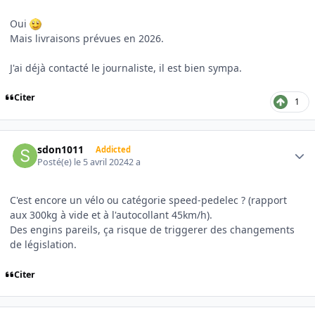
Oui
Mais livraisons prévues en 2026.
J'ai déjà contacté le journaliste, il est bien sympa.
Citer
1
Author stats
sdon1011
Addicted
Posté(e)
le 5 avril 2024
2 a
C'est encore un vélo ou catégorie speed-pedelec ? (rapport
aux 300kg à vide et à l'autocollant 45km/h).
Des engins pareils, ça risque de triggerer des changements
de législation.
Citer
Author stats