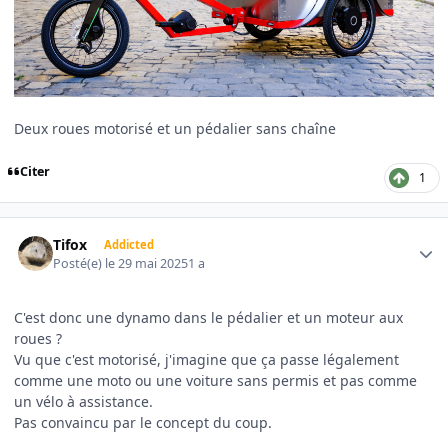
Deux roues motorisé et un pédalier sans chaîne
Citer
1
Author stats
Tifox
Addicted
Posté(e)
le 29 mai 2025
1 a
C'est donc une dynamo dans le pédalier et un moteur aux
roues ?
Vu que c'est motorisé, j'imagine que ça passe légalement
comme une moto ou une voiture sans permis et pas comme
un vélo à assistance.
Pas convaincu par le concept du coup.