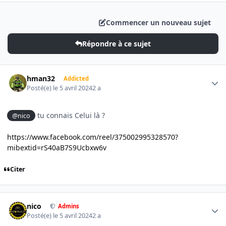
Commencer un nouveau sujet
Répondre à ce sujet
Author stats
hman32
Addicted
Posté(e)
le 5 avril 2024
2 a
tu connais Celui là ?
@nico
https://www.facebook.com/reel/375002995328570?
mibextid=rS40aB7S9Ucbxw6v
Citer
Author stats
nico
Admins
Posté(e)
le 5 avril 2024
2 a