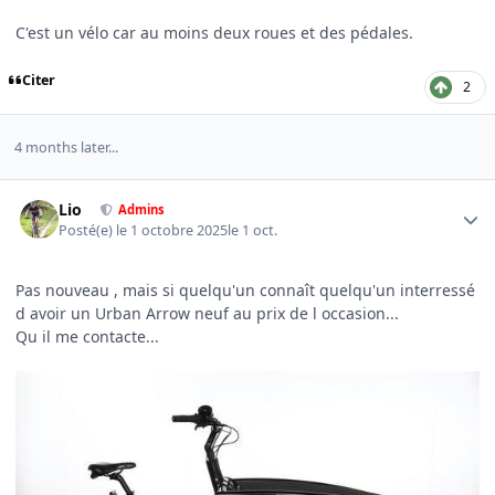
C'est un vélo car au moins deux roues et des pédales.
Citer
2
4 months later...
Author stats
Lio
Admins
Posté(e)
le 1 octobre 2025
le 1 oct.
Pas nouveau , mais si quelqu'un connaît quelqu'un interressé
d avoir un Urban Arrow neuf au prix de l occasion...
Qu il me contacte...