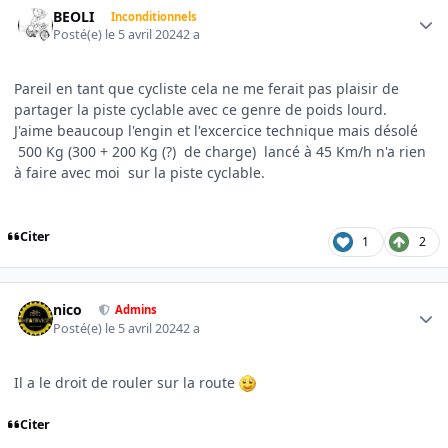
BEOLI
Inconditionnels
Posté(e)
le 5 avril 2024
2 a
Pareil en tant que cycliste cela ne me ferait pas plaisir de
partager la piste cyclable avec ce genre de poids lourd.
J'aime beaucoup l'engin et l'excercice technique mais désolé
500 Kg (300 + 200 Kg (?) de charge) lancé à 45 Km/h n'a rien
à faire avec moi sur la piste cyclable.
Citer
1
2
Author stats
nico
Admins
Posté(e)
le 5 avril 2024
2 a
Il a le droit de rouler sur la route
Citer