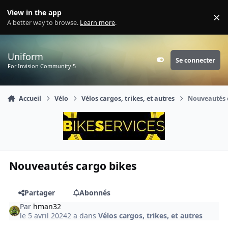
Aller au contenu
View in the app
×
Di
A better way to browse.
Learn more
.
Uniform
Se connecter
Customizer
For Invision Community 5
Accueil
Vélo
Vélos cargos, trikes, et autres
Nouveautés 
Nouveautés cargo bikes
Partager
Abonnés
Par
hman32
le 5 avril 2024
2 a
dans
Vélos cargos, trikes, et autres