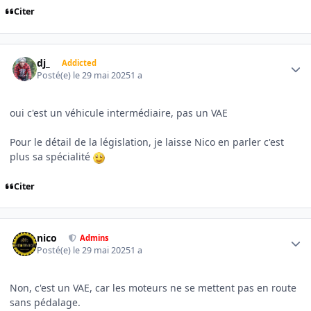
Citer
Author stats
dj_
Addicted
Posté(e)
le 29 mai 2025
1 a
oui c'est un véhicule intermédiaire, pas un VAE
Pour le détail de la législation, je laisse Nico en parler c'est
plus sa spécialité
Citer
Author stats
nico
Admins
Posté(e)
le 29 mai 2025
1 a
Non, c'est un VAE, car les moteurs ne se mettent pas en route
sans pédalage.