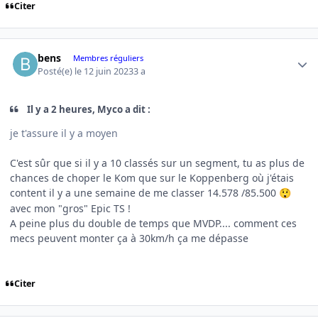
Citer
Author stats
bens
Membres réguliers
Posté(e)
le 12 juin 2023
3 a
Il y a 2 heures, Myco a dit :
je t'assure il y a moyen
C'est sûr que si il y a 10 classés sur un segment, tu as plus de
chances de choper le Kom que sur le Koppenberg où j'étais
content il y a une semaine de me classer 14.578 /85.500
😲
avec mon "gros" Epic TS !
A peine plus du double de temps que MVDP.... comment ces
mecs peuvent monter ça à 30km/h ça me dépasse
Citer