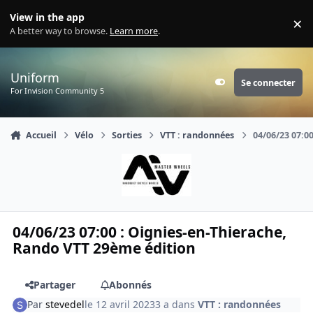
Aller au contenu
View in the app
×
Di
A better way to browse.
Learn more
.
Uniform
Se connecter
Customizer
For Invision Community 5
Accueil
Vélo
Sorties
VTT : randonnées
04/06/23 07:0
04/06/23 07:00 : Oignies-en-Thierache,
Rando VTT 29ème édition
Partager
Abonnés
Par
stevedel
le 12 avril 2023
3 a
dans
VTT : randonnées