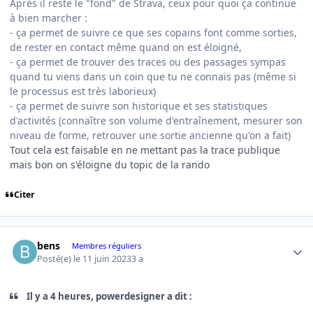
Après il reste le "fond" de Strava, ceux pour quoi ça continue
à bien marcher
:
- ça permet de suivre ce que ses copains font comme sorties,
de rester en contact même quand on est éloigné,
- ça permet de trouver des traces ou des passages sympas
quand tu viens dans un coin que tu ne connais pas (même si
le processus est très laborieux)
- ça permet de suivre son historique et ses statistiques
d'activités (connaître son volume d'entraînement, mesurer son
niveau de forme, retrouver une sortie ancienne qu'on a fait)
Tout cela est faisable en ne mettant pas la trace publique
mais bon on s'éloigne du topic de la rando
Citer
Author stats
bens
Membres réguliers
Posté(e)
le 11 juin 2023
3 a
Il y a 4 heures, powerdesigner a dit :