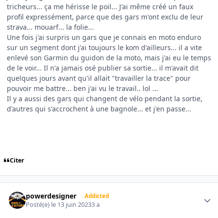
tricheurs... ça me hérisse le poil... J'ai même créé un faux
profil expressément, parce que des gars m'ont exclu de leur
strava... mouarf... la folie...
Une fois j'ai surpris un gars que je connais en moto enduro
sur un segment dont j'ai toujours le kom d'ailleurs... il a vite
enlevé son Garmin du guidon de la moto, mais j'ai eu le temps
de le voir... Il n'a jamais osé publier sa sortie... il m'avait dit
quelques jours avant qu'il allait "travailler la trace" pour
pouvoir me battre... ben j'ai vu le travail.. lol ...
Il y a aussi des gars qui changent de vélo pendant la sortie,
d'autres qui s'accrochent à une bagnole... et j'en passe...
Citer
Author stats
powerdesigner
Addicted
Posté(e)
le 13 juin 2023
3 a