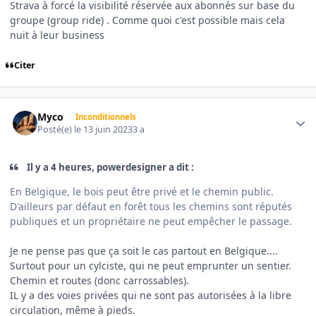
Strava à forcé la visibilité réservée aux abonnés sur base du
groupe (group ride) . Comme quoi c'est possible mais cela
nuit à leur business
Citer
Author stats
Myco
Inconditionnels
Posté(e)
le 13 juin 2023
3 a
Il y a 4 heures, powerdesigner a dit :
En Belgique, le bois peut être privé et le chemin public.
D'ailleurs par défaut en forêt tous les chemins sont réputés
publiques et un propriétaire ne peut empêcher le passage.
Je ne pense pas que ça soit le cas partout en Belgique....
Surtout pour un cylciste, qui ne peut emprunter un sentier.
Chemin et routes (donc carrossables).
IL y a des voies privées qui ne sont pas autorisées à la libre
circulation, même à pieds.