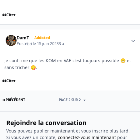
Citer
Author stats
DamT
Addicted
Posté(e)
le 15 juin 2023
3 a
Je confirme que les KOM en VAE c'est toujours possible
et
😁
sans tricher
.
😋
Citer
PREMIÈRE PAGE
PRÉCÉDENT
PAGE 2 SUR 2
Rejoindre la conversation
Vous pouvez publier maintenant et vous inscrire plus tard.
Si vous avez un compte,
connectez-vous maintenant
pour