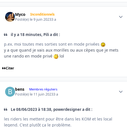
Author stats
Myco
Inconditionnels
Posté(e)
le 9 juin 2023
3 a
il y a 18 minutes, Pili a dit :
p.ex. moi toutes mes sorties sont en mode privées
y a que quand je vais aux morilles ou aux cèpes que je mets
une rando en mode privé
lol
Citer
Author stats
bens
Membres réguliers
Posté(e)
le 11 juin 2023
3 a
Le 08/06/2023 à 18:38, powerdesigner a dit :
les riders les mettent pour être dans les KOM et les local
legend. C'est plutôt ça le problème.