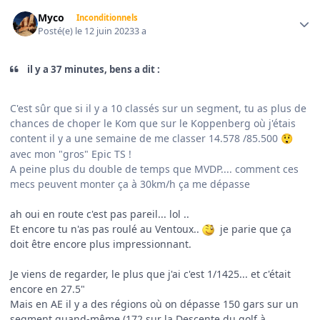
Author stats
Myco
Inconditionnels
Posté(e)
le 12 juin 2023
3 a
il y a 37 minutes, bens a dit :
C'est sûr que si il y a 10 classés sur un segment, tu as plus de
chances de choper le Kom que sur le Koppenberg où j'étais
content il y a une semaine de me classer 14.578 /85.500
😲
avec mon "gros" Epic TS !
A peine plus du double de temps que MVDP.... comment ces
mecs peuvent monter ça à 30km/h ça me dépasse
ah oui en route c'est pas pareil... lol ..
Et encore tu n'as pas roulé au Ventoux..
je parie que ça
doit être encore plus impressionnant.
Je viens de regarder, le plus que j'ai c'est 1/1425... et c'était
encore en 27.5"
Mais en AE il y a des régions où on dépasse 150 gars sur un
segment quand-même (172 sur la Descente du golf à