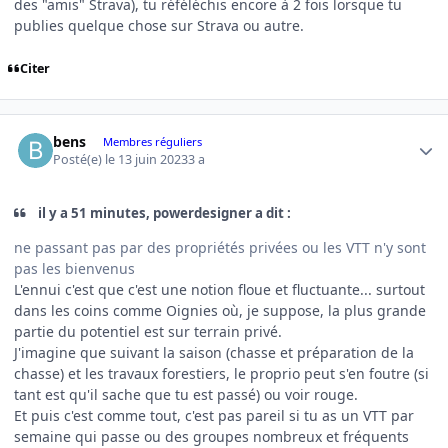
des "amis" Strava), tu réféléchis encore à 2 fois lorsque tu
publies quelque chose sur Strava ou autre.
Citer
Author stats
bens
Membres réguliers
Posté(e)
le 13 juin 2023
3 a
il y a 51 minutes, powerdesigner a dit :
ne passant pas par des propriétés privées ou les VTT n'y sont
pas les bienvenus
L'ennui c'est que c'est une notion floue et fluctuante... surtout
dans les coins comme Oignies où, je suppose, la plus grande
partie du potentiel est sur terrain privé.
J'imagine que suivant la saison (chasse et préparation de la
chasse) et les travaux forestiers, le proprio peut s'en foutre (si
tant est qu'il sache que tu est passé) ou voir rouge.
Et puis c'est comme tout, c'est pas pareil si tu as un VTT par
semaine qui passe ou des groupes nombreux et fréquents