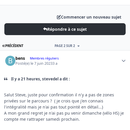
Commencer un nouveau sujet
Répondre à ce sujet
PREMIÈRE PAGE
PRÉCÉDENT
PAGE 2 SUR 2
Author stats
bens
Membres réguliers
Posté(e)
le 7 juin 2023
3 a
Il y a 21 heures, stevedel a dit :
Salut Steve, juste pour confirmation il n'y a pas de zones
privées sur le parcours ? ( je crois que j'en connais
l'intégralité mais je n'ai pas tout pointé en détail...)
A mon grand regret je n'ai pas pu venir dimanche (vélo HS) je
compte me rattraper samedi prochain.