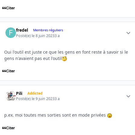
Citer
Author stats
fredel
Membres réguliers
Posté(e)
le 8 juin 2023
3 a
Oui l'outil est juste ce que les gens en font reste à savoir si le
gens n'avaient pas eut l'outil
Citer
Author stats
Pili
Addicted
Posté(e)
le 9 juin 2023
3 a
p.ex. moi toutes mes sorties sont en mode privées
Citer