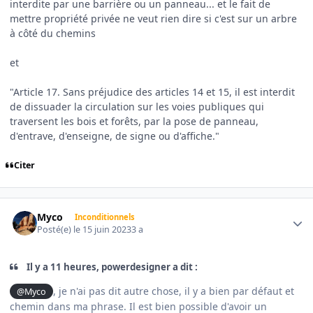
interdite par une barrière ou un panneau... et le fait de
mettre propriété privée ne veut rien dire si c'est sur un arbre
à côté du chemins
et
"Article 17. Sans préjudice des articles 14 et 15, il est interdit
de dissuader la circulation sur les voies publiques qui
traversent les bois et forêts, par la pose de panneau,
d'entrave, d'enseigne, de signe ou d'affiche."
Citer
Author stats
Myco
Inconditionnels
Posté(e)
le 15 juin 2023
3 a
Il y a 11 heures, powerdesigner a dit :
, je n'ai pas dit autre chose, il y a bien par défaut et
@Myco
chemin dans ma phrase. Il est bien possible d'avoir un