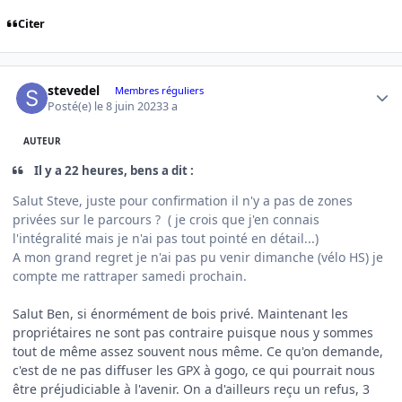
Citer
Author stats
stevedel
Membres réguliers
Posté(e)
le 8 juin 2023
3 a
AUTEUR
Il y a 22 heures, bens a dit :
Salut Steve, juste pour confirmation il n'y a pas de zones
privées sur le parcours ? ( je crois que j'en connais
l'intégralité mais je n'ai pas tout pointé en détail...)
A mon grand regret je n'ai pas pu venir dimanche (vélo HS) je
compte me rattraper samedi prochain.
Salut Ben, si énormément de bois privé. Maintenant les
propriétaires ne sont pas contraire puisque nous y sommes
tout de même assez souvent nous même. Ce qu'on demande,
c'est de ne pas diffuser les GPX à gogo, ce qui pourrait nous
être préjudiciable à l'avenir. On a d'ailleurs reçu un refus, 3