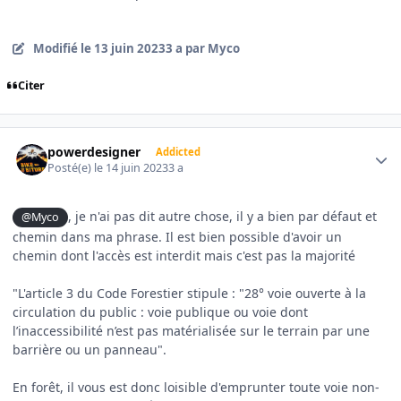
Modifié
le 13 juin 2023
3 a
par Myco
Citer
Author stats
powerdesigner
Addicted
Posté(e)
le 14 juin 2023
3 a
, je n'ai pas dit autre chose, il y a bien par défaut et
@Myco
chemin dans ma phrase. Il est bien possible d'avoir un
chemin dont l'accès est interdit mais c'est pas la majorité
"L'article 3 du Code Forestier stipule : "28° voie ouverte à la
circulation du public : voie publique ou voie dont
l’inaccessibilité n’est pas matérialisée sur le terrain par une
barrière ou un panneau".
En forêt, il vous est donc loisible d'emprunter toute voie non-