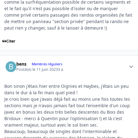
comme la surfréquentation possible de certains segments et
et le fait qu'il n'est pas possible d'isoler ou de marquer
comme privé certains passages des randos organisées (le fait
de mettre un panneau "section privée" pendant la rando ne
peut rien y changer, sauf à le laisser à demeure !)
Citer
Author stats
bens
Membres réguliers
Posté(e)
le 11 juin 2023
3 a
Bon sinon j'étais hier entre Oignies et Haybes, j'étais un peu
dans le dur à la fin mais quel pied !
Je crois bien que j'avais déjà fait au moins une fois toutes les
sections mais je n'avais jamais fait tout l'ensemble d'un coup
(avec en bonus les deux très belles descentes du Bois des
Bridoux - merci à Quentin pour l'optimisation !) et là c'est
vraiment majeur, surtout avec le sol bien sec.
Beaucoup, beaucoup de singles dont l'interminable et
sauvage descente du ruisseau des Manises, le slalom du