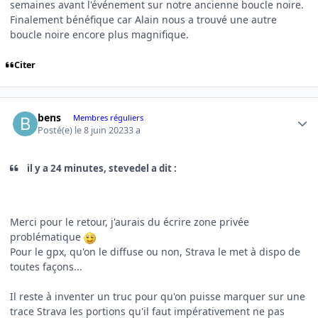
semaines avant l'événement sur notre ancienne boucle noire.
Finalement bénéfique car Alain nous a trouvé une autre
boucle noire encore plus magnifique.
Citer
Author stats
bens
Membres réguliers
Posté(e)
le 8 juin 2023
3 a
il y a 24 minutes, stevedel a dit :
Merci pour le retour, j'aurais du écrire zone privée
problématique
Pour le gpx, qu'on le diffuse ou non, Strava le met à dispo de
toutes façons...
Il reste à inventer un truc pour qu'on puisse marquer sur une
trace Strava les portions qu'il faut impérativement ne pas