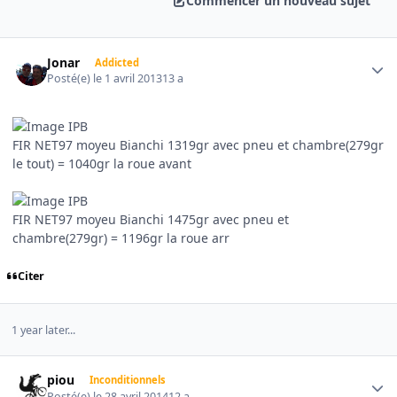
Commencer un nouveau sujet
Author stats
Jonar
Addicted
Posté(e)
le 1 avril 2013
13 a
FIR NET97 moyeu Bianchi 1319gr avec pneu et chambre(279gr
le tout) = 1040gr la roue avant
FIR NET97 moyeu Bianchi 1475gr avec pneu et
chambre(279gr) = 1196gr la roue arr
Citer
1 year later...
Author stats
piou
Inconditionnels
Posté(e)
le 28 avril 2014
12 a