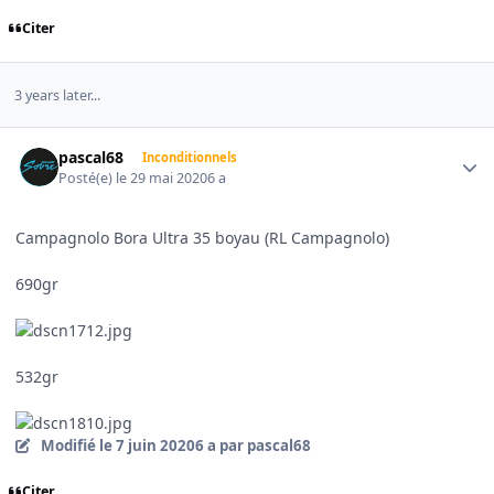
Citer
3 years later...
Author stats
pascal68
Inconditionnels
Posté(e)
le 29 mai 2020
6 a
Campagnolo Bora Ultra 35 boyau (RL Campagnolo)
690gr
532gr
Modifié
le 7 juin 2020
6 a
par pascal68
Citer