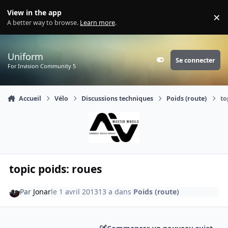
Aller au contenu
View in the app
×
Di
A better way to browse.
Learn more
.
Uniform
Se connecter
Customizer
For Invision Community 5
Accueil
Vélo
Discussions techniques
Poids (route)
to
topic poids: roues
Par
Jonar
le 1 avril 2013
13 a
dans
Poids (route)