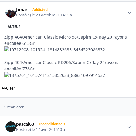
Author stats
Jonar
Addicted
Posté(e)
le 23 octobre 2014
11 a
AUTEUR
Zipp 404/American Classic Micro 58/Sapim Cx-Ray 20 rayons
encollée 615Gr
Zipp 404/AmericanClassic RD205/Sapim CxRay 24rayons
encollée 776Gr
Citer
1 year later...
Author stats
pascal68
Inconditionnels
Posté(e)
le 17 avril 2016
10 a