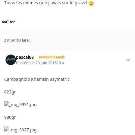
Tiens les mêmes que j avais sur le gravel
Citer
2 months later...
Author stats
pascal68
Inconditionnels
Posté(e)
le 23 juin 2016
10 a
Campagnolo Khamsin asymetric
822gr
980gr