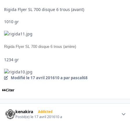
Rigida Flyer SL 700 disque 6 trous (avant)
1010 gr
Rigida Flyer SL 700 disque 6 trous (arrière)
1234 gr
Modifié
le 17 avril 2016
10 a
par pascal68
Citer
Author stats
kenakira
Addicted
Posté(e)
le 17 avril 2016
10 a