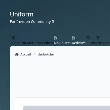
Aller au contenu
Uniform
For Invision Community 5
Belgium Mountain Bikers
Naviguer
Activité
Clubs
Classem
Accueil
the butcher