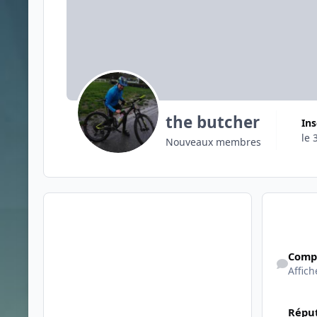
the butcher
In
le 
Nouveaux membres
Afficher son
Comp
Affich
Réput