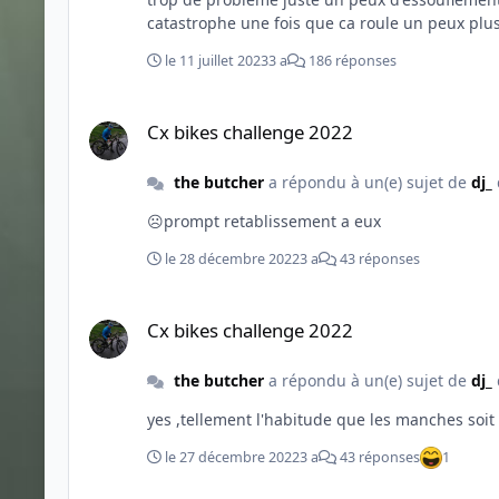
catastrophe une fois que ca roule un peux plus vite impossible de su
apres consultations d un cardiologue au sujet des p
le 11 juillet 2023
3 a
186 réponses
mon "niveaux" d avant est revenu a 95% mais il a fallu le temp il y a juste dans les efforts intense (quand tu te tire la bourr
des gars que je battais avant .
Cx bikes challenge 2022
Cx bikes challenge 2022
the butcher
a répondu à un(e) sujet de
dj_
☹️prompt retablissement a eux
le 28 décembre 2022
3 a
43 réponses
Cx bikes challenge 2022
Cx bikes challenge 2022
the butcher
a répondu à un(e) sujet de
dj_
yes ,tellement l'habitude que les manches soit
le 27 décembre 2022
3 a
43 réponses
1