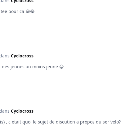
dans
Cyclocross
utee pour ca 😀😁
dans
Cyclocross
ss, des jeunes au moins jeune 😀
dans
Cyclocross
ser'velo team a mettet (president laurent servais) , c etait quoi le sujet de discution a propos du ser'velo?