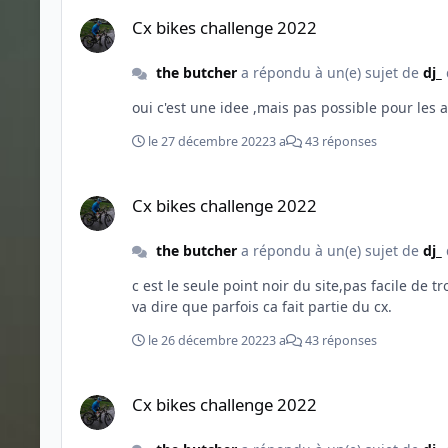
Cx bikes challenge 2022
Cx bikes challenge 2022
the butcher
a répondu à un(e) sujet de
dj_
le 27 décembre 2022
3 a
43 réponses
Cx bikes challenge 2022
Cx bikes challenge 2022
the butcher
a répondu à un(e) sujet de
dj_
c est le seule point noir du site,pas facile de
va dire que parfois ca fait partie du cx.
le 26 décembre 2022
3 a
43 réponses
Cx bikes challenge 2022
Cx bikes challenge 2022