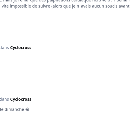
ivre (alors que je n 'avais aucun soucis avant ) et toujours des palpitations cardiaques hors ve
alpitations cardiaque je n'avais aucun souci cardiaque, ca a dure +- 6 mo
e avec les potes) ou la impossible de suivre
dans
Cyclocross
dans
Cyclocross
 le dimanche 😁