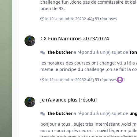
challenge fun ,donc pas de commissaire et delegue "officiel" donc pas de controle d
pneu de 33.
le 19 septembre 2023
2 a
53 réponses
CX Fun Namurois 2023/2024
CX Fun Namurois 2023/2024
the butcher
a répondu à un(e) sujet de
Ton
les horaires des courses ont change: vtt u16 a adulte depart a 13h05 cx adulte 2 depart a 14h15 cx adulte 1 depart a 15h25 pour le reste pas de changement. c est
le 12 septembre 2023
2 a
53 réponses
1
Je n'avance plus [résolu]
Je n'avance plus [résolu]
the butcher
a répondu à un(e) sujet de
ung
bonjour a tous , sujet très interréssant ,voici mon petit témoinage (sans partis pris pour les pro ou anti vaccin théorie du complot etc 😁) j ai fait les 3 doses de vaccin et
aucun souci aprés ceux-ci . covid léger en juillet de l année passée ,symptome grippal léger pendant 3 jours . Reprise du vélo après 1 semaine en solo et relax ,pas de
trop de probleme juste un peux d'éssouflement. mais je remarque des palpitations cardiaque hors vélo . 1 semaines plus tard reprise des sorties club 