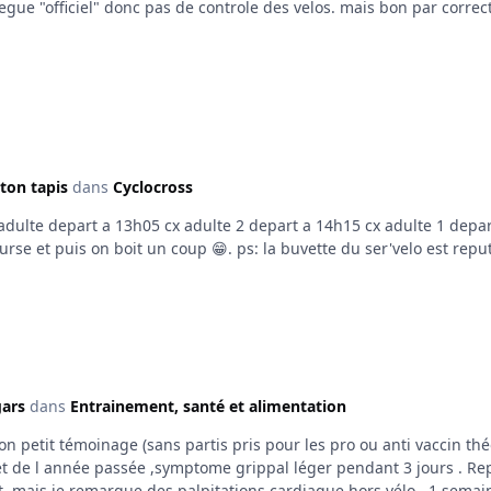
es velos. mais bon par correction et respect pour les autres concurent je dirais en
ton tapis
dans
Cyclocross
meme le principe du challenge ,on se fait la course et puis on boit un coup 
ars
dans
Entrainement, santé et alimentation
,et la