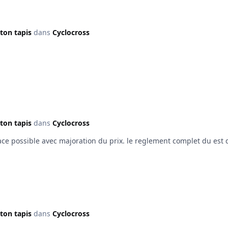
ton tapis
dans
Cyclocross
ton tapis
dans
Cyclocross
exacte ,mais comme le dit DJ inscription sur place possible av
ton tapis
dans
Cyclocross