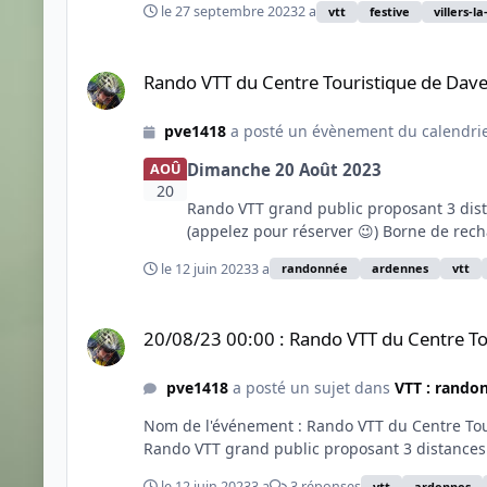
le 27 septembre 2023
2 a
vtt
festive
villers-la
Rando VTT du Centre Touristique de Daverdisse
Rando VTT du Centre Touristique de Dave
pve1418
a posté un évènement du calendri
Dimanche 20 Août 2023
AOÛ
20
Rando VTT grand public proposant 3 dista
(appelez pour réserver 😉) Borne de rech
le 12 juin 2023
3 a
randonnée
ardennes
vtt
20/08/23 00:00 : Rando VTT du Centre Touristique de Dav
20/08/23 00:00 : Rando VTT du Centre To
pve1418
a posté un sujet dans
VTT : rando
Nom de l'événement : Rando VTT du Centre Tour
Rando VTT grand public proposant 3 distances. 
le 12 juin 2023
3 a
3 réponses
vtt
ardennes