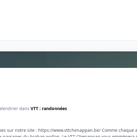
alendrier dans
VTT : randonnées
ques sur notre site : https://www.vttchenappan.be/ Comme chaque
eaux paysages du braban wallon. Le VTT Chenappan vous emmènera 