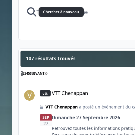
Chercher à nouveau
107 résultats trouvés
DERNIÈRE PAGE
1
2
3
4
5
SUIVANT
VTT Chenappan
VTT Chenappan
vtt
VTT Chenappan
a posté un évènement du c
Dimanche 27 Septembre 2026
SEP
27
Retrouvez toutes les informations prati
l'occasion de venir (re)découvrir les b