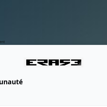
ent
munauté