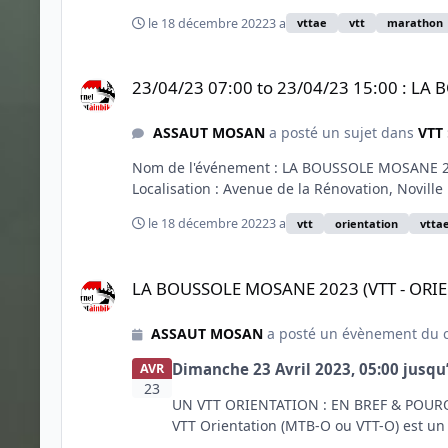
le 18 décembre 2022
3 a
vttae
vtt
marathon
23/04/23 07:00 to 23/04/23 15:00 : LA BOUSSOLE MOSANE
23/04/23 07:00 to 23/04/23 15:00 : L
ASSAUT MOSAN
a posté un sujet dans
VTT 
Nom de l'événement : LA BOUSSOLE MOSANE 2023
Localisation : Avenue de la Rénovation, Novill
le 18 décembre 2022
3 a
vtt
orientation
vtta
LA BOUSSOLE MOSANE 2023 (VTT - ORIENTATION)
LA BOUSSOLE MOSANE 2023 (VTT - ORI
ASSAUT MOSAN
a posté un évènement du 
Dimanche 23 Avril 2023, 05:00
jusqu
AVR
23
UN VTT ORIENTATION : EN BREF & POURQUOI
VTT Orientation (MTB-O ou VTT-O) est un sp