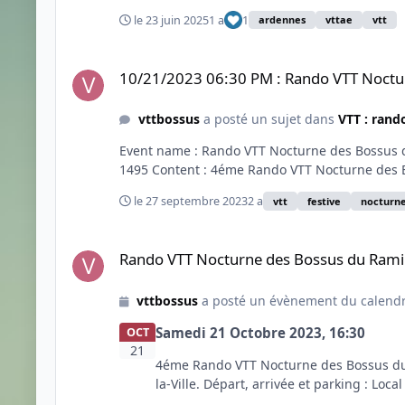
le 23 juin 2025
1 a
1
ardennes
vttae
vtt
10/21/2023 06:30 PM : Rando VTT Nocturne des Bossus d
10/21/2023 06:30 PM : Rando VTT Noctu
vttbossus
a posté un sujet dans
VTT : ran
Event name : Rando VTT Nocturne des Bossus du 
1495 Content : 4éme Rando VTT Nocturne des B
le 27 septembre 2023
2 a
vtt
festive
nocturn
Rando VTT Nocturne des Bossus du Ramipont
Rando VTT Nocturne des Bossus du Ram
vttbossus
a posté un évènement du calend
Samedi 21 Octobre 2023, 16:30
OCT
21
4éme Rando VTT Nocturne des Bossus du R
la-Ville. Départ, arrivée et parking : Local