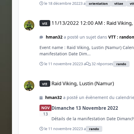
le 18 décembre 2022
3 a
orientation
vttae
vt
11/13/2022 12:00 AM : Raid Viking, Lustin (Namur)
11/13/2022 12:00 AM : Raid Viking,
vtt
hman32
a posté un sujet dans
VTT : rando
Event name : Raid Viking, Lustin (Namur) Calen
manifestation Date Dim...
le 11 novembre 2022
3 a
32 réponses
rando
Raid Viking, Lustin (Namur)
Raid Viking, Lustin (Namur)
vtt
hman32
a posté un évènement du calendri
Dimanche 13 Novembre 2022
NOV
13
Détails de la manifestation Date Dimanc
le 11 novembre 2022
3 a
rando