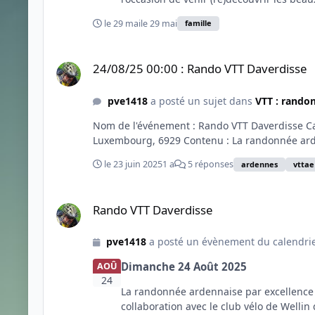
le 29 mai
le 29 mai
famille
24/08/25 00:00 : Rando VTT Daverdisse
24/08/25 00:00 : Rando VTT Daverdisse
pve1418
a posté un sujet dans
VTT : rando
Nom de l'événement : Rando VTT Daverdisse Cale
Luxembourg, 6929 Contenu : La randonnée arde
le 23 juin 2025
1 a
5 réponses
ardennes
vttae
Rando VTT Daverdisse
Rando VTT Daverdisse
pve1418
a posté un évènement du calendri
Dimanche 24 Août 2025
AOÛ
24
La randonnée ardennaise par excellence !
collaboration avec le club vélo de Wellin 