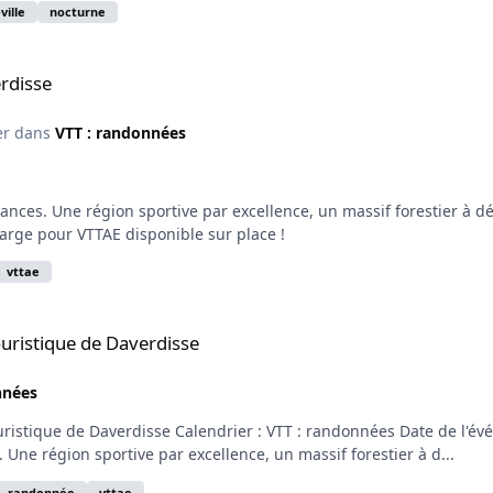
-ville
nocturne
rdisse
er dans
VTT : randonnées
nces. Une région sportive par excellence, un massif forestier à déc
arge pour VTTAE disponible sur place !
vttae
erdisse
uristique de Daverdisse
nnées
istique de Daverdisse Calendrier : VTT : randonnées Date de l'évén
Une région sportive par excellence, un massif forestier à d...
randonnée
vttae