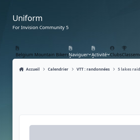
Aller au contenu
Uniform
For Invision Community 5
Belgium Mountain Bikers
Naviguer
Activité
Clubs
Classem
Accueil
Calendrier
VTT : randonnées
5 lakes raid