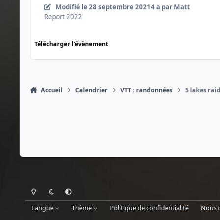
Modifié
le 28 septembre 2021
4 a
par Matt
Report 2022
Télécharger l’évènement
Accueil
Calendrier
VTT : randonnées
5 lakes raid
Light Mode
Dark Mode
System Preference
Langue
Thème
Politique de confidentialité
Nous 