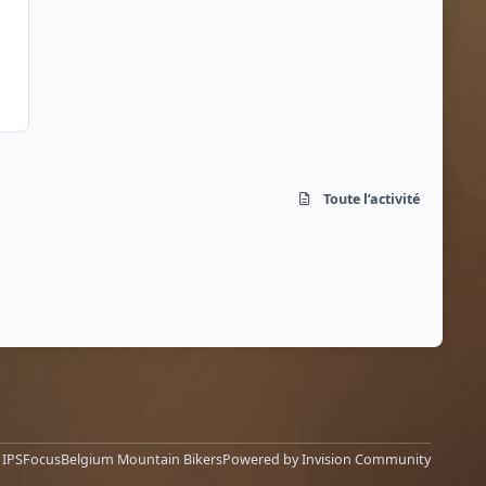
Toute l’activité
y
IPSFocus
Belgium Mountain Bikers
Powered by
Invision Community