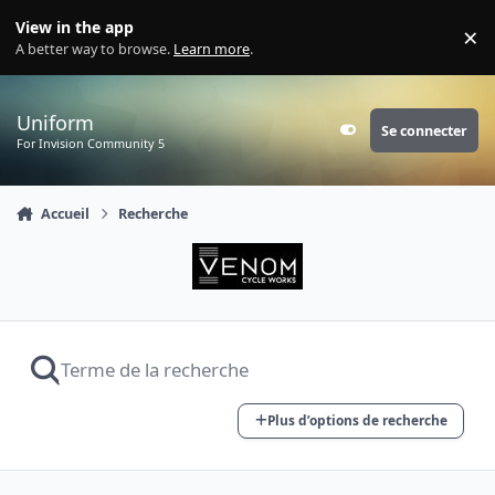
Aller au contenu
View in the app
×
Di
A better way to browse.
Learn more
.
Uniform
Se connecter
Customizer
For Invision Community 5
Accueil
Recherche
Plus d’options de recherche