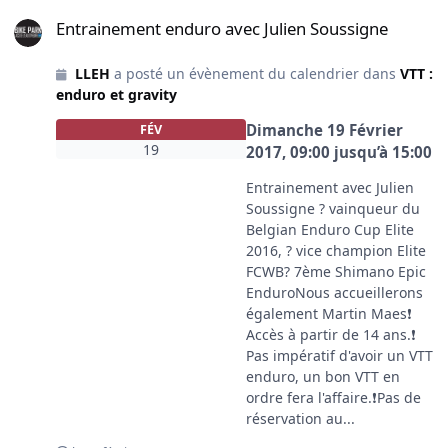
Entrainement enduro avec Julien Soussigne
Entrainement enduro avec Julien Soussigne
LLEH
a posté un évènement du calendrier dans
VTT :
enduro et gravity
Dimanche 19 Février
FÉV
19
2017, 09:00
jusqu’à
15:00
Entrainement avec Julien
Soussigne ? vainqueur du
Belgian Enduro Cup Elite
2016, ? vice champion Elite
FCWB? 7ème Shimano Epic
EnduroNous accueillerons
également Martin Maes❗️
Accès à partir de 14 ans.❗️
Pas impératif d'avoir un VTT
enduro, un bon VTT en
ordre fera l'affaire.❗️Pas de
réservation au...