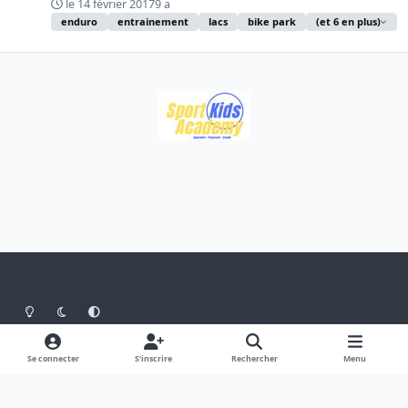
le 14 février 2017
9 a
enduro
entrainement
lacs
bike park
(et 6 en plus)
Light Mode
Dark Mode
System Preference
Langue
Thème
Politique de confidentialité
Se connecter
S’inscrire
Rechercher
Menu
Nous contacter
Cookies
Theme
by
IPSFocus