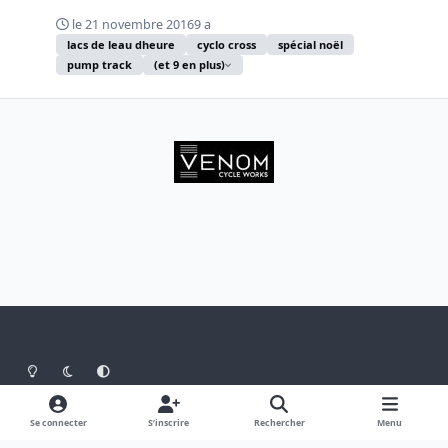
le 21 novembre 2016
9 a
lacs de leau dheure
cyclo cross
spécial noël
pump track
(et 9 en plus)
Light Mode
Dark Mode
System Preference
Langue
Thème
Politique de confidentialité
Se connecter
S’inscrire
Rechercher
Menu
Nous contacter
Cookies