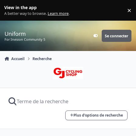
Aller au contenu
View in the app
×
Di
A better way to browse.
Learn more
.
Uniform
Se connecter
Customizer
For Invision Community 5
Accueil
Recherche
Plus d’options de recherche