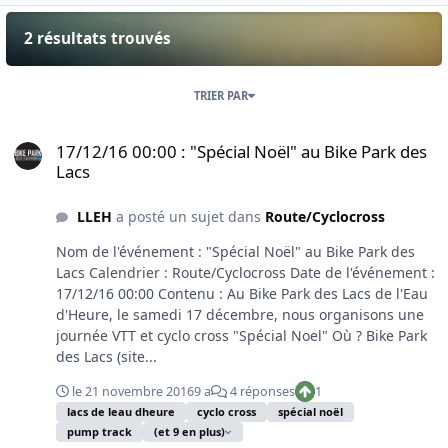
2 résultats trouvés
TRIER PAR
17/12/16 00:00 : "Spécial Noël" au Bike Park des Lacs
17/12/16 00:00 : "Spécial Noël" au Bike Park des
Lacs
LLEH
a posté un sujet dans
Route/Cyclocross
Nom de l'événement : "Spécial Noël" au Bike Park des
Lacs Calendrier : Route/Cyclocross Date de l'événement :
17/12/16 00:00 Contenu : Au Bike Park des Lacs de l'Eau
d'Heure, le samedi 17 décembre, nous organisons une
journée VTT et cyclo cross "Spécial Noel" Où ? Bike Park
des Lacs (site...
le 21 novembre 2016
9 a
4 réponses
1
lacs de leau dheure
cyclo cross
spécial noël
pump track
(et 9 en plus)