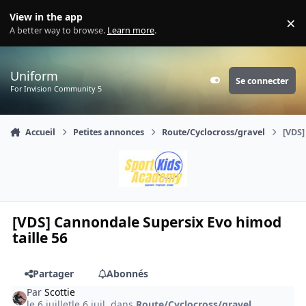
Aller au contenu
View in the app
×
Di
A better way to browse.
Learn more
.
Uniform
Se connecter
Customizer
For Invision Community 5
Accueil
Petites annonces
Route/Cyclocross/gravel
[VDS]
[VDS] Cannondale Supersix Evo himod
taille 56
Partager
Abonnés
Par
Scottie
le 6 juillet
le 6 juil.
dans
Route/Cyclocross/gravel