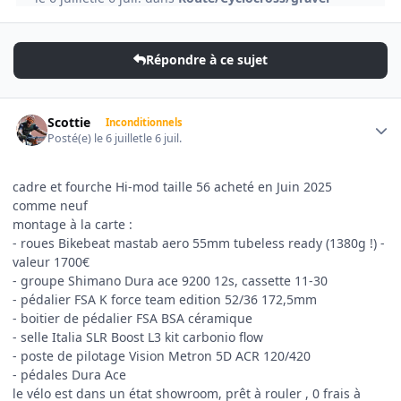
Répondre à ce sujet
Author stats
Scottie
Inconditionnels
Posté(e)
le 6 juillet
le 6 juil.
cadre et fourche Hi-mod taille 56 acheté en Juin 2025
comme neuf
montage à la carte :
- roues Bikebeat mastab aero 55mm tubeless ready (1380g !) -
valeur 1700€
- groupe Shimano Dura ace 9200 12s, cassette 11-30
- pédalier FSA K force team edition 52/36 172,5mm
- boitier de pédalier FSA BSA céramique
- selle Italia SLR Boost L3 kit carbonio flow
- poste de pilotage Vision Metron 5D ACR 120/420
- pédales Dura Ace
le vélo est dans un état showroom, prêt à rouler , 0 frais à