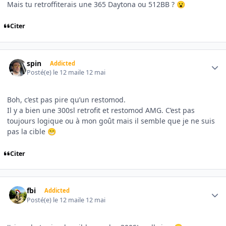
Mais tu retroffiterais une 365 Daytona ou 512BB ?
😮
Citer
Author stats
spin
Addicted
Posté(e)
le 12 mai
le 12 mai
Boh, c’est pas pire qu’un restomod.
Il y a bien une 300sl retrofit et restomod AMG. C’est pas
toujours logique ou à mon goût mais il semble que je ne suis
pas la cible
😁
Citer
Author stats
fbi
Addicted
Posté(e)
le 12 mai
le 12 mai