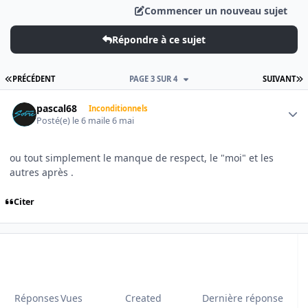
Commencer un nouveau sujet
Répondre à ce sujet
PREMIÈRE PAGE
D
PRÉCÉDENT
PAGE 3 SUR 4
SUIVANT
Author stats
pascal68
Inconditionnels
Posté(e)
le 6 mai
le 6 mai
ou tout simplement le manque de respect, le "moi" et les
autres après .
Citer
Réponses
Vues
Created
Dernière réponse