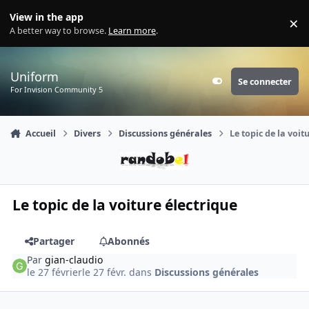
Aller au contenu
View in the app
×
Di
A better way to browse.
Learn more
.
Uniform
Se connecter
Customizer
For Invision Community 5
Accueil
Divers
Discussions générales
Le topic de la voit
Le topic de la voiture électrique
Partager
Abonnés
Par
gian-claudio
le 27 février
le 27 févr.
dans
Discussions générales