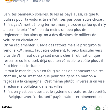
Posté(e)
le 13 mai
le 13 mai
Bah, tes panneaux solaires, tu les as payé aussi, ce que tu
utilises pour ta voiture, tu ne l'utilises pas pour autre chose .
Enfin, ça s'amortit à long terme ; mais je trouve ça fou qu'il n'y
ait pas de prix "fixe" , ou du moins un peu plus de
règlementation alors qu'on a des dizaines de milliers de
voiture en circulation..
On va règlementer l'usage des fatbike mais le prix qu'on te
vend le KW , non... faut être cohérent, tu veux basculer vers
plus de VE, il faut que ça soit moins cher à l'utilisation que
l'essence ou le diesel, déjà que ton véhicule te coûte plus , il
faut bien des incitants..
Et tout le monde (loin s'en faut) n'a pas de panneaux solaires
chez lui , le VE n'est pas que pour des gens en maison 4
façades à la campagne , c'est même plutôt l'inverse si on vise
à réduire la pollution dans les villes.
Enfin, on y est pas quoi .. et le système de voitures de sociétés
en Belgique avec "carburant" payé , n'aide certainement pas
Citer
1
2