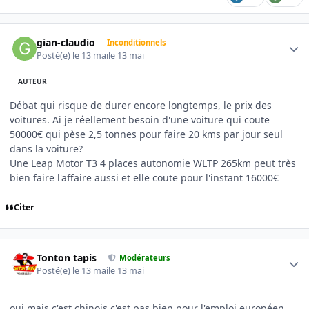
Author stats
gian-claudio
Inconditionnels
Posté(e)
le 13 mai
le 13 mai
AUTEUR
Débat qui risque de durer encore longtemps, le prix des
voitures. Ai je réellement besoin d'une voiture qui coute
50000€ qui pèse 2,5 tonnes pour faire 20 kms par jour seul
dans la voiture?
Une Leap Motor T3 4 places autonomie WLTP 265km peut très
bien faire l'affaire aussi et elle coute pour l'instant 16000€
Citer
Author stats
Tonton tapis
Modérateurs
Posté(e)
le 13 mai
le 13 mai
oui mais c'est chinois c'est pas bien pour l'emploi européen