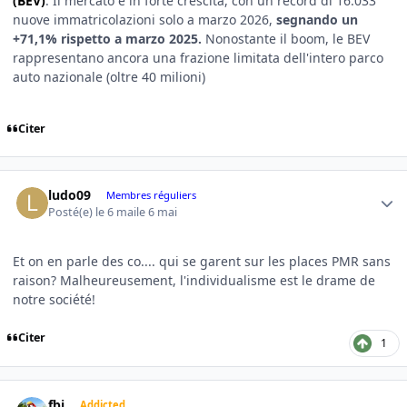
(BEV)
. Il mercato è in forte crescita, con un record di 16.033
nuove immatricolazioni solo a marzo 2026,
segnando un
+71,1% rispetto a marzo 2025.
Nonostante il boom, le BEV
rappresentano ancora una frazione limitata dell'intero parco
auto nazionale (oltre 40 milioni)
Citer
Author stats
ludo09
Membres réguliers
Posté(e)
le 6 mai
le 6 mai
Et on en parle des co.... qui se garent sur les places PMR sans
raison? Malheureusement, l'individualisme est le drame de
notre société!
Citer
1
Author stats
fbi
Addicted