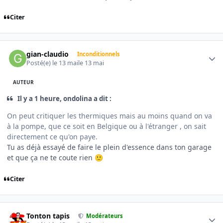
Citer
Author stats
gian-claudio
Inconditionnels
Posté(e)
le 13 mai
le 13 mai
AUTEUR
Il y a 1 heure, ondolina a dit :
On peut critiquer les thermiques mais au moins quand on va
à la pompe, que ce soit en Belgique ou à l'étranger , on sait
directement ce qu'on paye.
Tu as déjà essayé de faire le plein d'essence dans ton garage
et que ça ne te coute rien
🙂
Citer
Author stats
Tonton tapis
Modérateurs