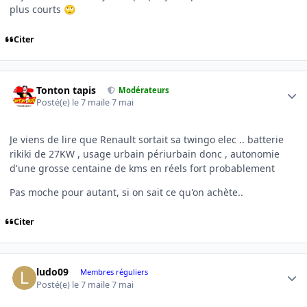
plus courts
🙄
Citer
Author stats
Tonton tapis
Modérateurs
Posté(e)
le 7 mai
le 7 mai
Je viens de lire que Renault sortait sa twingo elec .. batterie
rikiki de 27KW , usage urbain périurbain donc , autonomie
d'une grosse centaine de kms en réels fort probablement
Pas moche pour autant, si on sait ce qu'on achète..
Citer
Author stats
ludo09
Membres réguliers
Posté(e)
le 7 mai
le 7 mai