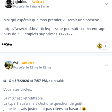
Jojobleu
Addicted
Posté(e)
le 9 mai
le 9 mai
Moi qui espérait que mon premier VE serait une porsche...
https://www.rtbf.be/article/porsche-poursuit-son-recentrage-
plus-de-500-emplois-supprimes-11721278
Citer
1
Author stats
fbi
Addicted
Posté(e)
le 12 mai
le 12 mai
On 5/8/2026 at 7:57 PM, spin said:
Vous êtes drôles.
La r107 est retrofittable.
La type E aussi mais c’est une question de goût.
Je ne les avais justement pas citées au hasard
😉