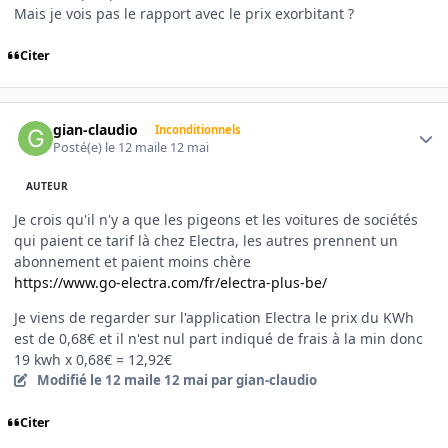
Mais je vois pas le rapport avec le prix exorbitant ?
Citer
Author stats
gian-claudio
Inconditionnels
Posté(e)
le 12 mai
le 12 mai
AUTEUR
Je crois qu'il n'y a que les pigeons et les voitures de sociétés
qui paient ce tarif là chez Electra, les autres prennent un
abonnement et paient moins chère
https://www.go-electra.com/fr/electra-plus-be/
Je viens de regarder sur l'application Electra le prix du KWh
est de 0,68€ et il n'est nul part indiqué de frais à la min donc
19 kwh x 0,68€ = 12,92€
Modifié
le 12 mai
le 12 mai
par gian-claudio
Citer