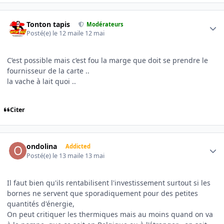
Author stats
Tonton tapis
Modérateurs
Posté(e)
le 12 mai
le 12 mai
C’est possible mais c’est fou la marge que doit se prendre le
fournisseur de la carte ..
la vache à lait quoi ..
Citer
Author stats
ondolina
Addicted
Posté(e)
le 13 mai
le 13 mai
Il faut bien qu'ils rentabilisent l'investissement surtout si les
bornes ne servent que sporadiquement pour des petites
quantités d'énergie,
On peut critiquer les thermiques mais au moins quand on va