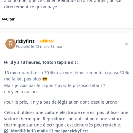
à la pompe, que ce soit en Belgique ou à l'étranger , on sait
directement ce qu'on paye.
Citer
Author stats
rickyfirst
Addicted
Posté(e)
le 13 mai
le 13 mai
Il y a 13 heures, Tonton tapis a dit :
15 min quand t’es à 30 %ça va vite j’étais remonté à quasi 60 %
me fallait pas plus
😎
Mais je vois pas le rapport avec le prix exorbitant ?
il n'y en a aucun.
Pour le prix, il n'y a pas de législation donc c'est le Bronx
Cela dit utiliser une voiture électrique ce n'est pas utiliser une
voiture thermique. Reproduire son utilisation d'une voiture
thermique sur une électrique c'est donc très peu rentable.
Modifié
le 13 mai
le 13 mai
par rickyfirst