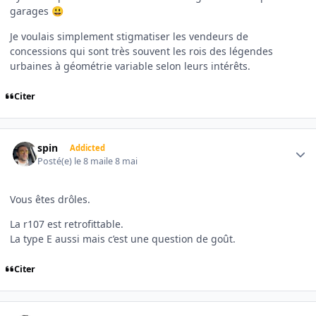
garages
😃
Je voulais simplement stigmatiser les vendeurs de
concessions qui sont très souvent les rois des légendes
urbaines à géométrie variable selon leurs intérêts.
Citer
Author stats
spin
Addicted
Posté(e)
le 8 mai
le 8 mai
Vous êtes drôles.
La r107 est retrofittable.
La type E aussi mais c’est une question de goût.
Citer
Author stats