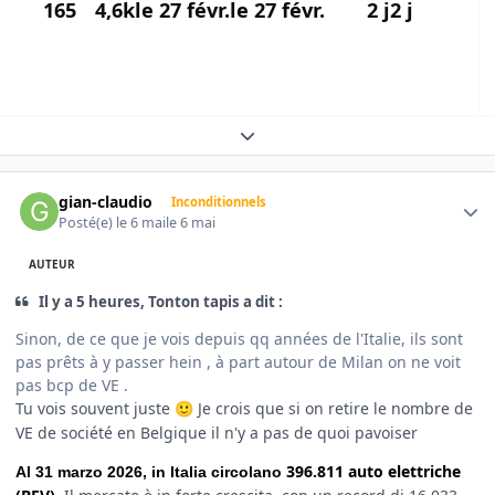
165
4,6k
le 27 févr.
le 27 févr.
2 j
2 j
Expand topic overview
Author stats
gian-claudio
Inconditionnels
Posté(e)
le 6 mai
le 6 mai
AUTEUR
Il y a 5 heures, Tonton tapis a dit :
Sinon, de ce que je vois depuis qq années de l'Italie, ils sont
pas prêts à y passer hein , à part autour de Milan on ne voit
pas bcp de VE .
Tu vois souvent juste
Je crois que si on retire le nombre de
🙂
VE de société en Belgique il n'y a pas de quoi pavoiser
396.811 auto elettriche
Al 31 marzo 2026, in Italia circolano