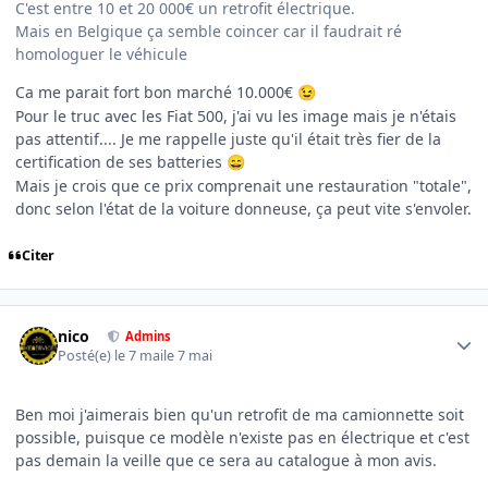
C'est entre 10 et 20 000€ un retrofit électrique.
Mais en Belgique ça semble coincer car il faudrait ré
homologuer le véhicule
Ca me parait fort bon marché 10.000€
😉
Pour le truc avec les Fiat 500, j'ai vu les image mais je n'étais
pas attentif.... Je me rappelle juste qu'il était très fier de la
certification de ses batteries
😄
Mais je crois que ce prix comprenait une restauration "totale",
donc selon l'état de la voiture donneuse, ça peut vite s'envoler.
Citer
Author stats
nico
Admins
Posté(e)
le 7 mai
le 7 mai
Ben moi j'aimerais bien qu'un retrofit de ma camionnette soit
possible, puisque ce modèle n'existe pas en électrique et c'est
pas demain la veille que ce sera au catalogue à mon avis.