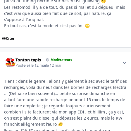
J'ai vu du tuning horrible sur des 300SL gullwing
🫢
Les restomod, il y a de tout, du pas si mal et du dégueu, mais
c'est vrai que aussi bien fait que ce soit, par nature, ça
s'oppose à l'original.
En tout cas, c'est la mode et c'est pas fini
🙄
Citer
Author stats
Tonton tapis
Modérateurs
Posté(e)
le 12 mai
le 12 mai
Tiens ; dans le genre , allons y gaiement à sec avec le tarif des
recharges, voilà du neuf dans les bornes de recharges Electra
... (Delhaize bien souvent)... petite surprise dimanche en
allant faire une rapide recharge pendant 15 min, le temps de
faire une emplette ; je regarde toujours curieusement
combien ils te facturent via mon app EDI ; et biiiiim , ça y est,
on s'est plaint du diesel qui dépasse les 2 euros, mais le KW
franchit allègrement l'euro
🫨
Frais au KW ET maintenant, tarification à la minute de