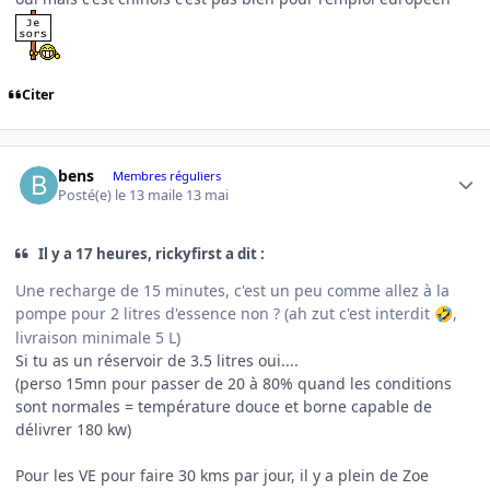
Citer
Author stats
bens
Membres réguliers
Posté(e)
le 13 mai
le 13 mai
Il y a 17 heures, rickyfirst a dit :
Une recharge de 15 minutes, c'est un peu comme allez à la
pompe pour 2 litres d'essence non ? (ah zut c'est interdit
,
🤣
livraison minimale 5 L)
Si tu as un réservoir de 3.5 litres oui....
(perso 15mn pour passer de 20 à 80% quand les conditions
sont normales = température douce et borne capable de
délivrer 180 kw)
Pour les VE pour faire 30 kms par jour, il y a plein de Zoe