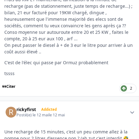
recharge (pas de stationnement, juste temps de recharge...) ;
bilan, 21 eur facturé pour 19KW chargé, dingue ,
heureusement que l'immense majorité des elecs sont de
sociétés, comment tu veux convaincre les gens après ça ??
Conso moyenne sur autouroute entre 20 et 25 KW , faites le
compte, 20 à 25 eur aux 100 , arf ...
On peut passer le diesel à + de 3 eur le litre pour arriver à un
coût aussi élevé ..
C'est de l'élec qui passe par Ormuz probablement
tssss
Citer
2
Author stats
rickyfirst
Addicted
Posté(e)
le 12 mai
le 12 mai
Une recharge de 15 minutes, c'est un peu comme allez à la
pompe pour 2 litres d'essence non ? (ah zut c'est interdit
,
🤣