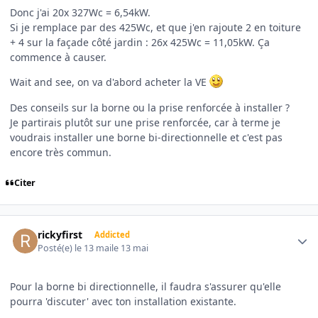
Donc j'ai 20x 327Wc = 6,54kW.
Si je remplace par des 425Wc, et que j'en rajoute 2 en toiture
+ 4 sur la façade côté jardin : 26x 425Wc = 11,05kW. Ça
commence à causer.
Wait and see, on va d'abord acheter la VE
Des conseils sur la borne ou la prise renforcée à installer ?
Je partirais plutôt sur une prise renforcée, car à terme je
voudrais installer une borne bi-directionnelle et c'est pas
encore très commun.
Citer
Author stats
rickyfirst
Addicted
Posté(e)
le 13 mai
le 13 mai
Pour la borne bi directionnelle, il faudra s'assurer qu'elle
pourra 'discuter' avec ton installation existante.