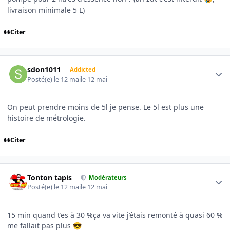
livraison minimale 5 L)
Citer
Author stats
sdon1011
Addicted
Posté(e)
le 12 mai
le 12 mai
On peut prendre moins de 5l je pense. Le 5l est plus une
histoire de métrologie.
Citer
Author stats
Tonton tapis
Modérateurs
Posté(e)
le 12 mai
le 12 mai
15 min quand t’es à 30 %ça va vite j’étais remonté à quasi 60 %
me fallait pas plus
😎