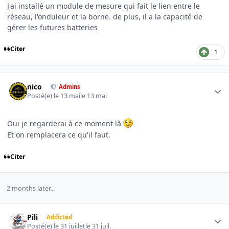
J'ai installé un module de mesure qui fait le lien entre le
réseau, l'onduleur et la borne. de plus, il a la capacité de
gérer les futures batteries
Citer
1
Author stats
nico
Admins
Posté(e)
le 13 mai
le 13 mai
Oui je regarderai à ce moment là
Et on remplacera ce qu'il faut.
Citer
2 months later...
Author stats
Pili
Addicted
Posté(e)
le 31 juillet
le 31 juil.