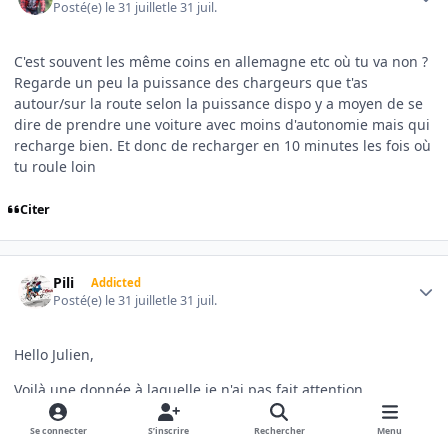
Posté(e)
le 31 juillet
le 31 juil.
C'est souvent les même coins en allemagne etc où tu va non ?
Regarde un peu la puissance des chargeurs que t'as
autour/sur la route selon la puissance dispo y a moyen de se
dire de prendre une voiture avec moins d'autonomie mais qui
recharge bien. Et donc de recharger en 10 minutes les fois où
tu roule loin
Citer
Author stats
Pili
Addicted
Posté(e)
le 31 juillet
le 31 juil.
Hello Julien,
Voilà une donnée à laquelle je n'ai pas fait attention....
Est ce que en même temps que la notion de super chargeurs,
Se connecter
S’inscrire
Rechercher
Menu
tu sous entends que tous les VE ne se chargent