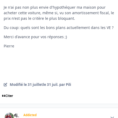
Je n'ai pas non plus envie d'hypothéquer ma maison pour
acheter cette voiture, même si, vu son amortissement fiscal, le
prix n'est pas le critère le plus bloquant.
Du coup: quels sont les bons plans actuellement dans les VE ?
Merci d'avance pour vos réponses ;)
Pierre
Modifié
le 31 juillet
le 31 juil.
par Pili
Citer
Author stats
dj_
Addicted