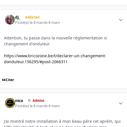
Author stats
dj_
Addicted
Posté(e)
le 8 mars
le 8 mars
Attention, tu passe dans la nouvelle réglementation si
changement d'onduleur
https://www.bricozone.be/t/declarer-un-changement-
donduleur.156295/#post-2066311
Citer
Author stats
nico
Admins
Posté(e)
le 8 mars
le 8 mars
J'ai montré notre installation à mon beau-père cet aprèm, qui