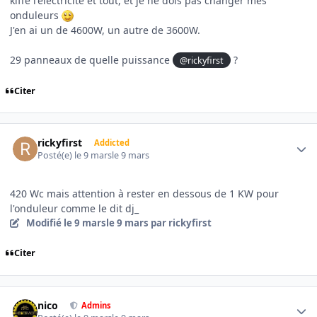
kiffe l'électricité et tout, et je ne dois pas changer mes
onduleurs
J'en ai un de 4600W, un autre de 3600W.
29 panneaux de quelle puissance
?
@rickyfirst
Citer
Author stats
rickyfirst
Addicted
Posté(e)
le 9 mars
le 9 mars
420 Wc mais attention à rester en dessous de 1 KW pour
l'onduleur comme le dit dj_
Modifié
le 9 mars
le 9 mars
par rickyfirst
Citer
Author stats
nico
Admins