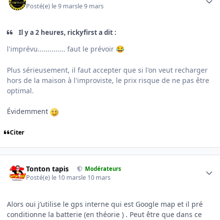
Posté(e)
le 9 mars
le 9 mars
Il y a 2 heures, rickyfirst a dit :
l'imprévu.............. faut le prévoir
😂
Plus sérieusement, il faut accepter que si l'on veut recharger
hors de la maison à l'improviste, le prix risque de ne pas être
optimal.
Évidemment
Citer
Author stats
Tonton tapis
Modérateurs
Posté(e)
le 10 mars
le 10 mars
Alors oui j’utilise le gps interne qui est Google map et il pré
conditionne la batterie (en théorie ) . Peut être que dans ce