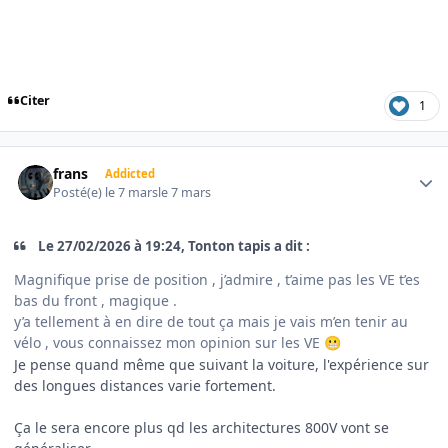
Citer
1
Author stats
frans
Addicted
Posté(e)
le 7 mars
le 7 mars
Le 27/02/2026 à 19:24, Tonton tapis a dit :
Magnifique prise de position , j’admire , t’aime pas les VE t’es
bas du front , magique .
y’a tellement à en dire de tout ça mais je vais m’en tenir au
vélo , vous connaissez mon opinion sur les VE
😬
Je pense quand même que suivant la voiture, l'expérience sur
des longues distances varie fortement.
Ça le sera encore plus qd les architectures 800V vont se