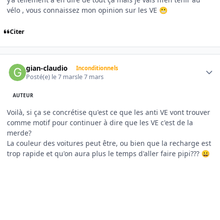
vélo , vous connaissez mon opinion sur les VE
😬
Citer
Author stats
gian-claudio
Inconditionnels
Posté(e)
le 7 mars
le 7 mars
AUTEUR
Voilà, si ça se concrétise qu'est ce que les anti VE vont trouver
comme motif pour continuer à dire que les VE c'est de la
merde?
La couleur des voitures peut être, ou bien que la recharge est
trop rapide et qu'on aura plus le temps d'aller faire pipi???
😀