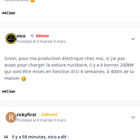
Citer
Author stats
nico
Admins
Posté(e)
le 9 mars
le 9 mars
Sinon, pour ma production électrique chez moi, si j'ai pas
assez pour charger la voiture nucléaire, il y a 6 bornes 200kW
qui vont être mises en fonction d'ici 6 semaines, à 400m de la
maison
Citer
Author stats
rickyfirst
Addicted
Posté(e)
le 9 mars
le 9 mars
il y a 58 minutes, nico a dit :