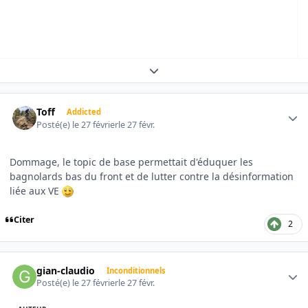
Expand topic overview
Author stats
Toff
Addicted
Posté(e)
le 27 février
le 27 févr.
Dommage, le topic de base permettait d'éduquer les
bagnolards bas du front et de lutter contre la désinformation
liée aux VE
Citer
2
Author stats
gian-claudio
Inconditionnels
Posté(e)
le 27 février
le 27 févr.