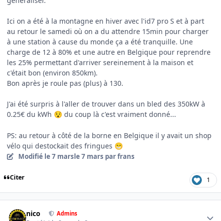
généraliser.
Ici on a été à la montagne en hiver avec l'id7 pro S et à part
au retour le samedi où on a du attendre 15min pour charger
à une station à cause du monde ça a été tranquille. Une
charge de 12 à 80% et une autre en Belgique pour reprendre
les 25% permettant d'arriver sereinement à la maison et
c'était bon (environ 850km).
Bon après je roule pas (plus) à 130.
J'ai été surpris à l'aller de trouver dans un bled des 350kW à
0.25€ du kWh
du coup là c'est vraiment donné...
😯
PS: au retour à côté de la borne en Belgique il y avait un shop
vélo qui destockait des fringues
😁
Modifié
le 7 mars
le 7 mars
par frans
Citer
1
Author stats
nico
Admins