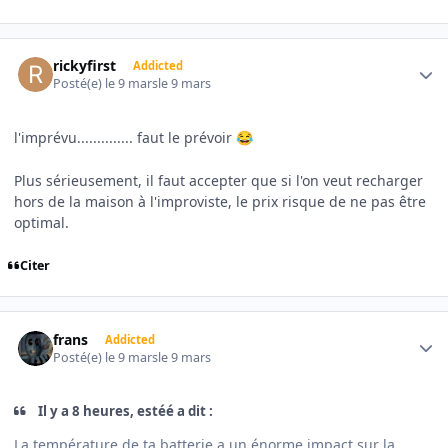
Author stats
rickyfirst
Addicted
Posté(e)
le 9 mars
le 9 mars
l'imprévu.............. faut le prévoir
😂
Plus sérieusement, il faut accepter que si l'on veut recharger
hors de la maison à l'improviste, le prix risque de ne pas être
optimal.
Citer
Author stats
frans
Addicted
Posté(e)
le 9 mars
le 9 mars
Il y a 8 heures, estéé a dit :
La température de ta batterie a un énorme impact sur la