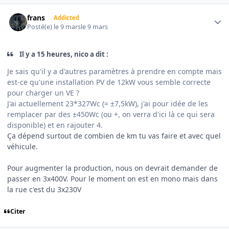
Author stats
frans
Addicted
Posté(e)
le 9 mars
le 9 mars
Il y a 15 heures, nico a dit :
Je sais qu'il y a d'autres paramètres à prendre en compte mais
est-ce qu'une installation PV de 12kW vous semble correcte
pour charger un VE ?
J'ai actuellement 23*327Wc (= ±7,5kW), j'ai pour idée de les
remplacer par des ±450Wc (ou +, on verra d'ici là ce qui sera
disponible) et en rajouter 4.
Ça dépend surtout de combien de km tu vas faire et avec quel
véhicule.
Pour augmenter la production, nous on devrait demander de
passer en 3x400V. Pour le moment on est en mono mais dans
la rue c'est du 3x230V
Citer