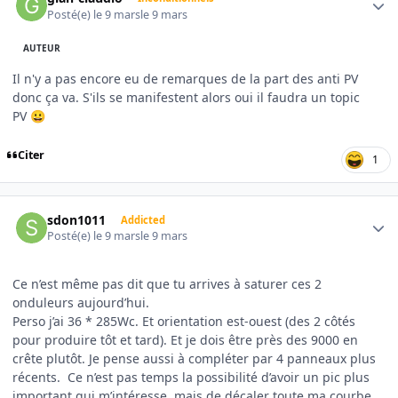
Posté(e)
le 9 mars
le 9 mars
AUTEUR
Il n'y a pas encore eu de remarques de la part des anti PV
donc ça va. S'ils se manifestent alors oui il faudra un topic
PV
😀
Citer
1
Author stats
sdon1011
Addicted
Posté(e)
le 9 mars
le 9 mars
Ce n’est même pas dit que tu arrives à saturer ces 2
onduleurs aujourd’hui.
Perso j’ai 36 * 285Wc. Et orientation est-ouest (des 2 côtés
pour produire tôt et tard). Et je dois être près des 9000 en
crête plutôt. Je pense aussi à compléter par 4 panneaux plus
récents. Ce n’est pas temps la possibilité d’avoir un pic plus
important qui m’intéresse, mais de décaler toute ma courbe