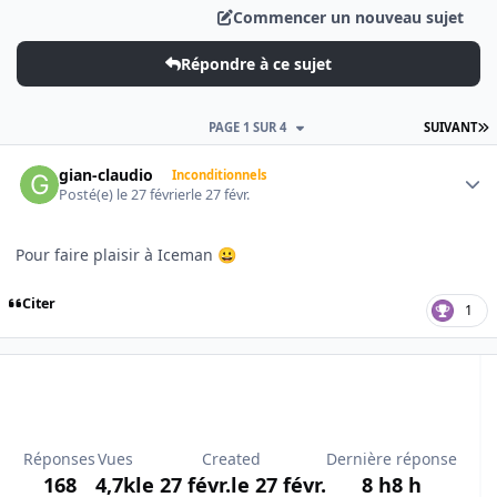
Commencer un nouveau sujet
Répondre à ce sujet
D
PAGE 1 SUR 4
SUIVANT
Author stats
gian-claudio
Inconditionnels
Posté(e)
le 27 février
le 27 févr.
Pour faire plaisir à Iceman
😀
Citer
1
Réponses
Vues
Created
Dernière réponse
168
4,7k
le 27 févr.
le 27 févr.
8 h
8 h