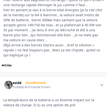
une recharge rapide d’envoyer le jus comme il faut ..
hier en partant je vais à la borne total énergies (je la cite c’est
de la merde) sur la N4 à Naninne , la voiture avait moins de
50% de batterie , borne 300kw mais sachant que la voiture
accepte genre 140/150 kw max , et ça plafonnait à 40 KW voir
35 par moment .. j’ai tenu 6 min j’ai décroché et été à une
borne plus loin , qui fonctionnait elle bien .. je ne mets pas
ma voiture en cause donc ..
déjà arrivé à des bornes Electra aussi .. bref la solution «
rapide » ne l’est toujours pas . Mais ça me chipote , qu’est ce
qui explique ça ?
Citer
Author stats
estéé
Inconditionnels
Posté(e)
le 9 mars
le 9 mars
La température de ta batterie a un énorme impact sur la
vitesse de charge. Si tu as une option de pré-