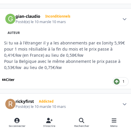
Author stats
gian-claudio
Inconditionnels
Posté(e)
le 10 mars
le 10 mars
AUTEUR
Si tu va à l'étranger il y a les abonnements par ex Ionity 5,99€
pour 1 mois résiliable à la fin du mois et le prix passe à
0,41€/kw (en France) au lieu de 0,58€/kw
Pour la Belgique avec le même abonnement le prix passe à
0,53€/kw au lieu de 0,75€/kw
Citer
1
Author stats
rickyfirst
Addicted
Posté(e)
le 10 mars
le 10 mars
Il y a 1 heure, Tonton tapis a dit :
Se connecter
S’inscrire
Rechercher
Menu