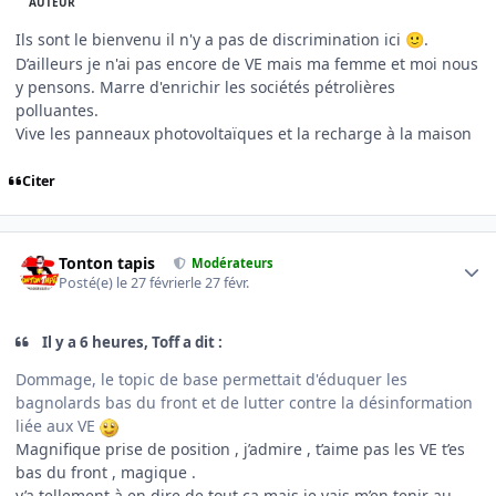
AUTEUR
Ils sont le bienvenu il n'y a pas de discrimination ici
.
🙂
D’ailleurs je n'ai pas encore de VE mais ma femme et moi nous
y pensons. Marre d'enrichir les sociétés pétrolières
polluantes.
Vive les panneaux photovoltaïques et la recharge à la maison
Citer
Author stats
Tonton tapis
Modérateurs
Posté(e)
le 27 février
le 27 févr.
Il y a 6 heures, Toff a dit :
Dommage, le topic de base permettait d'éduquer les
bagnolards bas du front et de lutter contre la désinformation
liée aux VE
Magnifique prise de position , j’admire , t’aime pas les VE t’es
bas du front , magique .
y’a tellement à en dire de tout ça mais je vais m’en tenir au