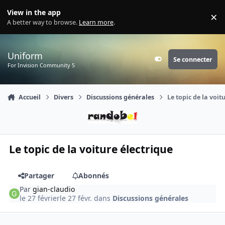
Aller au contenu
View in the app
×
Di
A better way to browse.
Learn more
.
Uniform
Se connecter
Customizer
For Invision Community 5
Accueil
Divers
Discussions générales
Le topic de la voit
Le topic de la voiture électrique
Partager
Abonnés
Par
gian-claudio
le 27 février
le 27 févr.
dans
Discussions générales