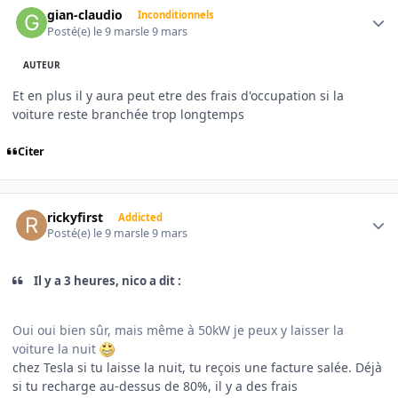
gian-claudio
Inconditionnels
Posté(e)
le 9 mars
le 9 mars
AUTEUR
Et en plus il y aura peut etre des frais d'occupation si la
voiture reste branchée trop longtemps
Citer
Author stats
rickyfirst
Addicted
Posté(e)
le 9 mars
le 9 mars
Il y a 3 heures, nico a dit :
Oui oui bien sûr, mais même à 50kW je peux y laisser la
voiture la nuit
chez Tesla si tu laisse la nuit, tu reçois une facture salée. Déjà
si tu recharge au-dessus de 80%, il y a des frais