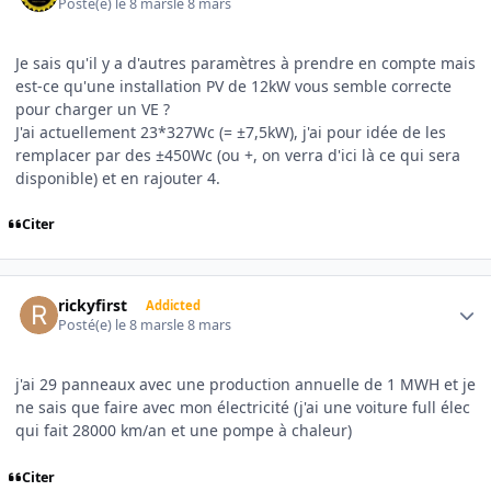
Posté(e)
le 8 mars
le 8 mars
Je sais qu'il y a d'autres paramètres à prendre en compte mais
est-ce qu'une installation PV de 12kW vous semble correcte
pour charger un VE ?
J'ai actuellement 23*327Wc (= ±7,5kW), j'ai pour idée de les
remplacer par des ±450Wc (ou +, on verra d'ici là ce qui sera
disponible) et en rajouter 4.
Citer
Author stats
rickyfirst
Addicted
Posté(e)
le 8 mars
le 8 mars
j'ai 29 panneaux avec une production annuelle de 1 MWH et je
ne sais que faire avec mon électricité (j'ai une voiture full élec
qui fait 28000 km/an et une pompe à chaleur)
Citer