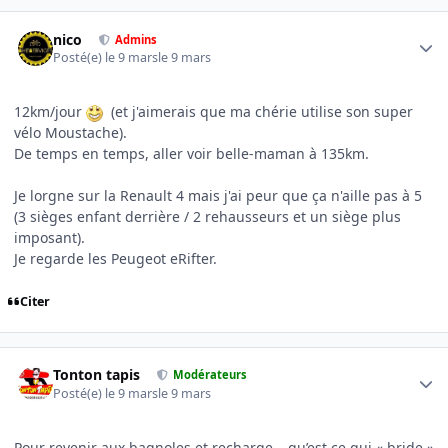
Author stats
nico
Admins
Posté(e)
le 9 mars
le 9 mars
12km/jour
(et j'aimerais que ma chérie utilise son super
vélo Moustache).
De temps en temps, aller voir belle-maman à 135km.
Je lorgne sur la Renault 4 mais j'ai peur que ça n'aille pas à 5
(3 sièges enfant derrière / 2 rehausseurs et un siège plus
imposant).
Je regarde les Peugeot eRifter.
Citer
Author stats
Tonton tapis
Modérateurs
Posté(e)
le 9 mars
le 9 mars
Pour revenir aux bagnoles et recharge… qu’est ce qui « bride »