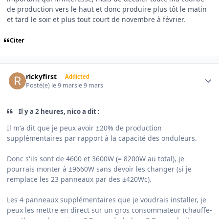
de production vers le haut et donc produire plus tôt le matin
et tard le soir et plus tout court de novembre à février.
Citer
Author stats
rickyfirst
Addicted
Posté(e)
le 9 mars
le 9 mars
Il y a 2 heures, nico a dit :
Il m'a dit que je peux avoir ±20% de production
supplémentaires par rapport à la capacité des onduleurs.
Donc s'ils sont de 4600 et 3600W (= 8200W au total), je
pourrais monter à ±9660W sans devoir les changer (si je
remplace les 23 panneaux par des ±420Wc).
Les 4 panneaux supplémentaires que je voudrais installer, je
peux les mettre en direct sur un gros consommateur (chauffe-