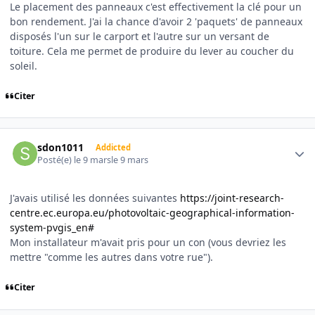
Le placement des panneaux c'est effectivement la clé pour un
bon rendement. J'ai la chance d'avoir 2 'paquets' de panneaux
disposés l'un sur le carport et l'autre sur un versant de
toiture. Cela me permet de produire du lever au coucher du
soleil.
Citer
Author stats
sdon1011
Addicted
Posté(e)
le 9 mars
le 9 mars
J'avais utilisé les données suivantes
https://joint-research-
centre.ec.europa.eu/photovoltaic-geographical-information-
system-pvgis_en#
Mon installateur m'avait pris pour un con (vous devriez les
mettre "comme les autres dans votre rue").
Citer