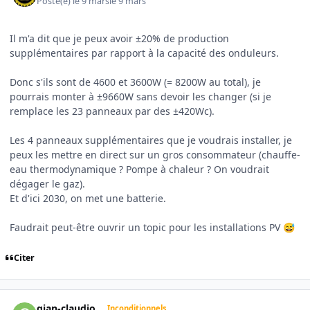
Posté(e)
le 9 mars
le 9 mars
Il m'a dit que je peux avoir ±20% de production
supplémentaires par rapport à la capacité des onduleurs.
Donc s'ils sont de 4600 et 3600W (= 8200W au total), je
pourrais monter à ±9660W sans devoir les changer (si je
remplace les 23 panneaux par des ±420Wc).
Les 4 panneaux supplémentaires que je voudrais installer, je
peux les mettre en direct sur un gros consommateur (chauffe-
eau thermodynamique ? Pompe à chaleur ? On voudrait
dégager le gaz).
Et d'ici 2030, on met une batterie.
Faudrait peut-être ouvrir un topic pour les installations PV
😅
Citer
Author stats
gian-claudio
Inconditionnels