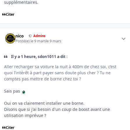
supplémentaires.
Citer
Author stats
nico
Admins
Posté(e)
le 9 mars
le 9 mars
Il y a 1 heure, sdon1011 a dit :
Aller recharger sa voiture la nuit à 400m de chez soi, c’est
quoi l’intérêt à part payer sans doute plus cher ? Tu ne
comptes pas mettre de borne chez toi ?
Sais pas
Oui on va clairement installer une borne.
Disons que si j'ai besoin d'un coup de boost avant une
utilisation imprévue ?
Citer