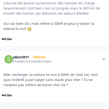
Cela me fait penser qu'annoncer des vitesses de charge
faramineuses c'est bien c'est un progrès mais le défi est de
trouver des bornes qui délivrent ces valeurs élevées
Oui oui bien sûr, mais même à 50kW je peux y laisser la
voiture la nuit
Citer
Author stats
sdon1011
Addicted
Posté(e)
le 9 mars
le 9 mars
Aller recharger sa voiture la nuit à 400m de chez soi, c’est
quoi l’intérêt à part payer sans doute plus cher ? Tu ne
comptes pas mettre de borne chez toi ?
Citer
Author stats