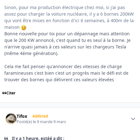
Sinon, pour ma production électrique chez moi, si j'ai pas
assez pour charger la voiture nucléaire, il y a 6 bornes 200kW
qui vont être mises en fonction d'ici 6 semaines, à 400m de la
maison
Bonne nouvelle pour toi pour un dépannage mais attention
que le 200 KW annoncé, c'est quand tu es seul à la borne. Je
n'arrive quasi jamais à ces valeurs sur les chargeurs Tesla
(même 4éme génération).
Cela me fait penser qu'annoncer des vitesses de charge
faramineuses c'est bien c'est un progrès mais le défi est de
trouver des bornes qui délivrent ces valeurs élevées
Citer
Author stats
Tifox
Addicted
Posté(e)
le 9 mars
le 9 mars
Il y a 1 heure, estéé a dit :