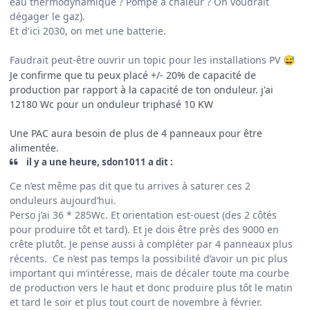
eau thermodynamique ? Pompe à chaleur ? On voudrait
dégager le gaz).
Et d'ici 2030, on met une batterie.
Faudrait peut-être ouvrir un topic pour les installations PV
😅
Je confirme que tu peux placé +/- 20% de capacité de
production par rapport à la capacité de ton onduleur. j'ai
12180 Wc pour un onduleur triphasé 10 KW
Une PAC aura besoin de plus de 4 panneaux pour être
alimentée.
il y a une heure, sdon1011 a dit :
Ce n’est même pas dit que tu arrives à saturer ces 2
onduleurs aujourd’hui.
Perso j’ai 36 * 285Wc. Et orientation est-ouest (des 2 côtés
pour produire tôt et tard). Et je dois être près des 9000 en
crête plutôt. Je pense aussi à compléter par 4 panneaux plus
récents. Ce n’est pas temps la possibilité d’avoir un pic plus
important qui m’intéresse, mais de décaler toute ma courbe
de production vers le haut et donc produire plus tôt le matin
et tard le soir et plus tout court de novembre à février.