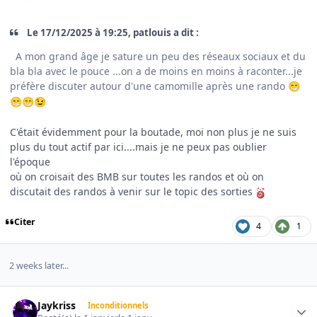
Le 17/12/2025 à 19:25, patlouis a dit :
A mon grand âge je sature un peu des réseaux sociaux et du
bla bla avec le pouce ...on a de moins en moins à raconter...je
préfère discuter autour d'une camomille après une rando
😁
😁
😁
😉
C'était évidemment pour la boutade, moi non plus je ne suis
plus du tout actif par ici....mais je ne peux pas oublier
l'époque
où on croisait des BMB sur toutes les randos et où on
discutait des randos à venir sur le topic des sorties
Citer
4
1
2 weeks later...
Author stats
Jaykriss
Inconditionnels