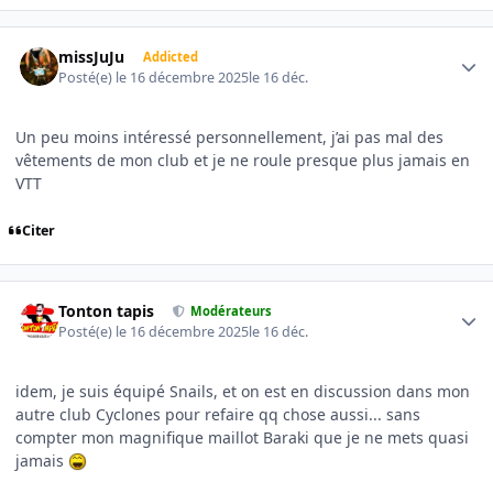
Author stats
missJuJu
Addicted
Posté(e)
le 16 décembre 2025
le 16 déc.
Un peu moins intéressé personnellement, j’ai pas mal des
vêtements de mon club et je ne roule presque plus jamais en
VTT
Citer
Author stats
Tonton tapis
Modérateurs
Posté(e)
le 16 décembre 2025
le 16 déc.
idem, je suis équipé Snails, et on est en discussion dans mon
autre club Cyclones pour refaire qq chose aussi... sans
compter mon magnifique maillot Baraki que je ne mets quasi
jamais