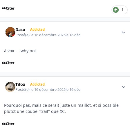
Citer
1
Author stats
Daso
Addicted
Posté(e)
le 16 décembre 2025
le 16 déc.
à voir ... why not.
Citer
Author stats
Tifox
Addicted
Posté(e)
le 16 décembre 2025
le 16 déc.
Pourquoi pas, mais ce serait juste un maillot, et si possible
plutôt une coupe "trail" que XC.
Citer