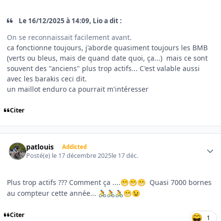
Le 16/12/2025 à 14:09, Lio a dit :
On se reconnaissait facilement avant.
ca fonctionne toujours, j'aborde quasiment toujours les BMB
(verts ou bleus, mais de quand date quoi, ça...) mais ce sont
souvent des "anciens" plus trop actifs... C'est valable aussi
avec les barakis ceci dit.
un maillot enduro ca pourrait m'intéresser
Citer
Author stats
patlouis
Addicted
Posté(e)
le 17 décembre 2025
le 17 déc.
Plus trop actifs ??? Comment ça ....
Quasi 7000 bornes
😁
😁
😁
au compteur cette année...
🚴
🚴
🚴
😁
😉
Citer
1