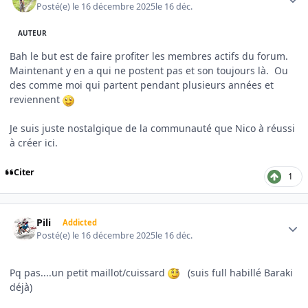
Posté(e)
le 16 décembre 2025
le 16 déc.
AUTEUR
Bah le but est de faire profiter les membres actifs du forum.
Maintenant y en a qui ne postent pas et son toujours là. Ou
des comme moi qui partent pendant plusieurs années et
reviennent
Je suis juste nostalgique de la communauté que Nico à réussi
à créer ici.
Citer
1
Author stats
Pili
Addicted
Posté(e)
le 16 décembre 2025
le 16 déc.
Pq pas....un petit maillot/cuissard
(suis full habillé Baraki
déjà)