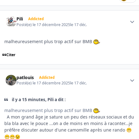
Author stats
Pili
Addicted
Posté(e)
le 17 décembre 2025
le 17 déc.
malheureusement plus trop actif sur BMB
Citer
Author stats
patlouis
Addicted
Posté(e)
le 17 décembre 2025
le 17 déc.
il y a 15 minutes, Pili a dit :
malheureusement plus trop actif sur BMB
A mon grand âge je sature un peu des réseaux sociaux et du
bla bla avec le pouce ...on a de moins en moins à raconter...je
préfère discuter autour d'une camomille après une rando
😁
😁
😁
😉