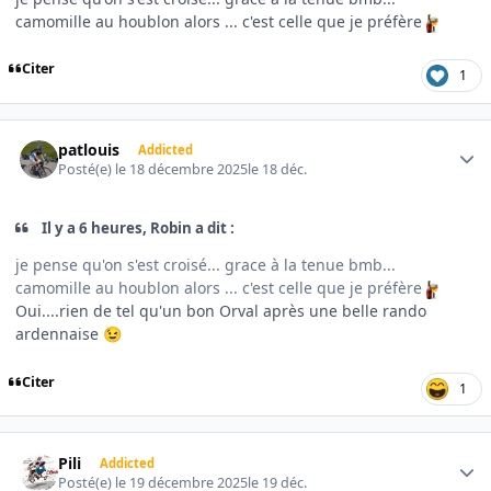
camomille au houblon alors ... c'est celle que je préfère
Citer
1
Author stats
patlouis
Addicted
Posté(e)
le 18 décembre 2025
le 18 déc.
Il y a 6 heures, Robin a dit :
je pense qu'on s'est croisé... grace à la tenue bmb...
camomille au houblon alors ... c'est celle que je préfère
Oui....rien de tel qu'un bon Orval après une belle rando
ardennaise
😉
Citer
1
Author stats
Pili
Addicted
Posté(e)
le 19 décembre 2025
le 19 déc.