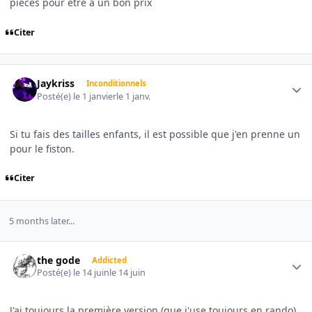
pieces pour etre à un bon prix
Citer
Author stats
Jaykriss
Inconditionnels
Posté(e)
le 1 janvier
le 1 janv.
Si tu fais des tailles enfants, il est possible que j'en prenne un
pour le fiston.
Citer
5 months later...
Author stats
the gode
Addicted
Posté(e)
le 14 juin
le 14 juin
J'ai toujours la première version (que j'use toujours en rando)