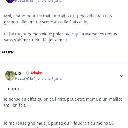
Posté(e)
le 1 janvier
le 1 janv.
Moi, chaud pour un maillot trail ou XCJ mais de TREEEES
grand taille : min. 65cm d'aisselle à aisselle.
Et j'ai toujours mon vieux polar BMB qui traverse les temps
sans s'abîmer. Celui-là, je l'aime !
Citer
Author stats
Lio
Admins
Posté(e)
le 1 janvier
le 1 janv.
AUTEUR
Je pense en effet qu on se limite peut etre meme à un maillot
trail en fait...
Je me renseigne mais je pense qu il faudrait au moins 50