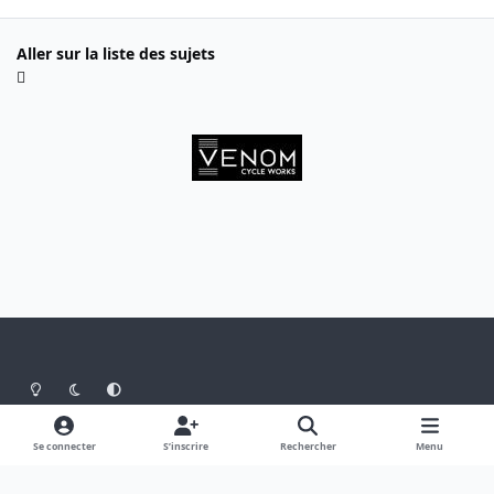
Aller sur la liste des sujets
Light Mode
Dark Mode
System Preference
Langue
Thème
Politique de confidentialité
Se connecter
S’inscrire
Rechercher
Menu
Nous contacter
Cookies
Theme
by
IPSFocus