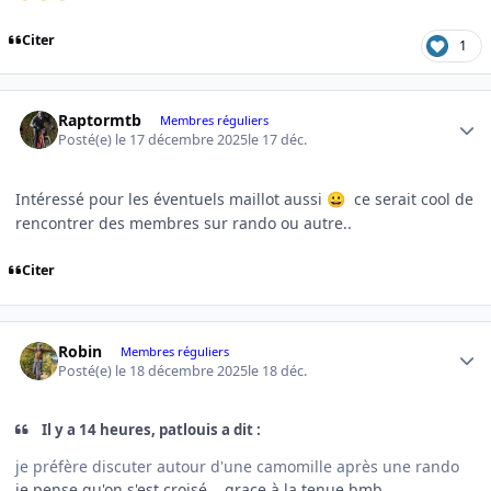
Citer
1
Author stats
Raptormtb
Membres réguliers
Posté(e)
le 17 décembre 2025
le 17 déc.
Intéressé pour les éventuels maillot aussi
ce serait cool de
😀
rencontrer des membres sur rando ou autre..
Citer
Author stats
Robin
Membres réguliers
Posté(e)
le 18 décembre 2025
le 18 déc.
Il y a 14 heures, patlouis a dit :
je préfère discuter autour d'une camomille après une rando
je pense qu'on s'est croisé... grace à la tenue bmb...