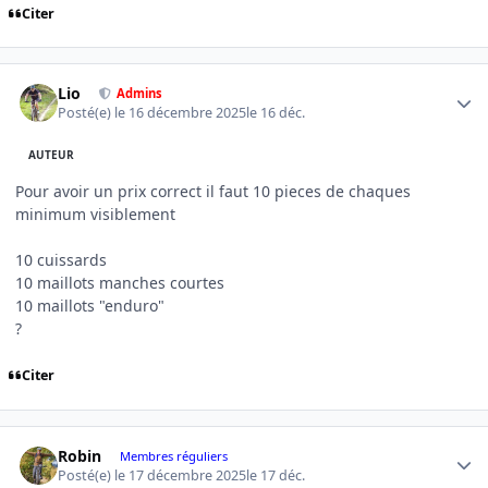
Citer
Author stats
Lio
Admins
Posté(e)
le 16 décembre 2025
le 16 déc.
AUTEUR
Pour avoir un prix correct il faut 10 pieces de chaques
minimum visiblement
10 cuissards
10 maillots manches courtes
10 maillots "enduro"
?
Citer
Author stats
Robin
Membres réguliers
Posté(e)
le 17 décembre 2025
le 17 déc.