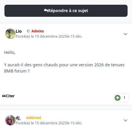
Répondre à ce sujet
Author stats
Lio
Admins
Posté(e)
le 15 décembre 2025
le 15 déc.
Hello,
Y aurait-il des gens chauds pour une version 2026 de tenues
BMB forum ?
Citer
1
Author stats
dj_
Addicted
Posté(e)
le 15 décembre 2025
le 15 déc.