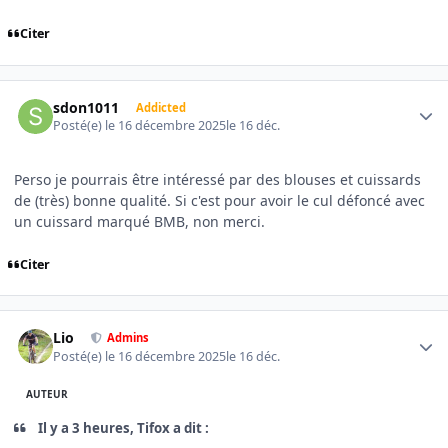
Citer
Author stats
sdon1011
Addicted
Posté(e)
le 16 décembre 2025
le 16 déc.
Perso je pourrais être intéressé par des blouses et cuissards
de (très) bonne qualité. Si c'est pour avoir le cul défoncé avec
un cuissard marqué BMB, non merci.
Citer
Author stats
Lio
Admins
Posté(e)
le 16 décembre 2025
le 16 déc.
AUTEUR
Il y a 3 heures, Tifox a dit :