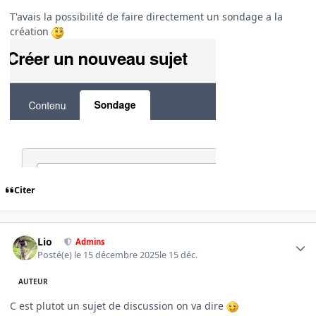
T'avais la possibilité de faire directement un sondage a la
création
Citer
Author stats
Lio
Admins
Posté(e)
le 15 décembre 2025
le 15 déc.
AUTEUR
C est plutot un sujet de discussion on va dire