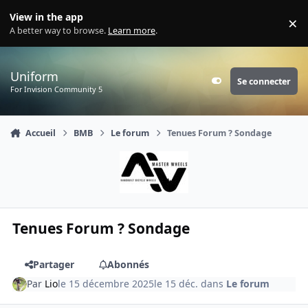
Aller au contenu
View in the app
×
Di
A better way to browse.
Learn more
.
Uniform
Se connecter
Customizer
For Invision Community 5
Accueil
BMB
Le forum
Tenues Forum ? Sondage
Tenues Forum ? Sondage
Partager
Abonnés
Par
Lio
le 15 décembre 2025
le 15 déc.
dans
Le forum