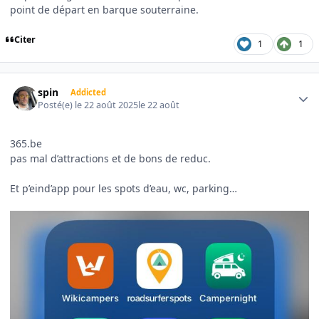
point de départ en barque souterraine.
Citer
1
1
Author stats
spin
Addicted
Posté(e)
le 22 août 2025
le 22 août
365.be
pas mal d’attractions et de bons de reduc.
Et p’eind’app pour les spots d’eau, wc, parking…