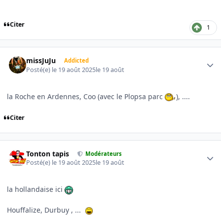
Citer
1
Author stats
missJuJu
Addicted
Posté(e)
le 19 août 2025
le 19 août
la Roche en Ardennes, Coo (avec le Plopsa parc
), ....
Citer
Author stats
Tonton tapis
Modérateurs
Posté(e)
le 19 août 2025
le 19 août
la hollandaise ici
Houffalize, Durbuy , ...