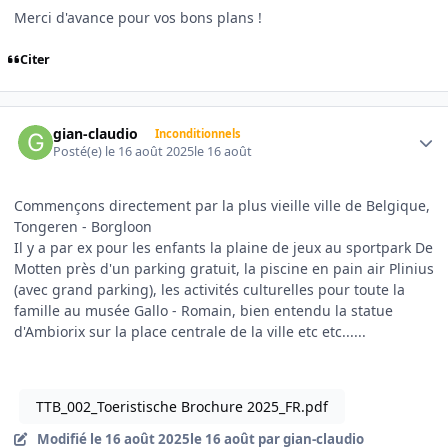
Merci d'avance pour vos bons plans !
Citer
Author stats
gian-claudio
Inconditionnels
Posté(e)
le 16 août 2025
le 16 août
Commençons directement par la plus vieille ville de Belgique,
Tongeren - Borgloon
Il y a par ex pour les enfants la plaine de jeux au sportpark De
Motten près d'un parking gratuit, la piscine en pain air Plinius
(avec grand parking), les activités culturelles pour toute la
famille au musée Gallo - Romain, bien entendu la statue
d'Ambiorix sur la place centrale de la ville etc etc......
TTB_002_Toeristische Brochure 2025_FR.pdf
Modifié
le 16 août 2025
le 16 août
par gian-claudio