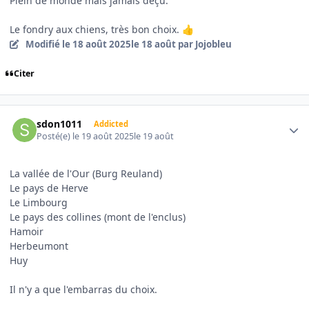
Plein de monde mais jamais déçu.
Le fondry aux chiens, très bon choix.
👍
Modifié
le 18 août 2025
le 18 août
par Jojobleu
Citer
Author stats
sdon1011
Addicted
Posté(e)
le 19 août 2025
le 19 août
La vallée de l'Our (Burg Reuland)
Le pays de Herve
Le Limbourg
Le pays des collines (mont de l'enclus)
Hamoir
Herbeumont
Huy
Il n'y a que l'embarras du choix.