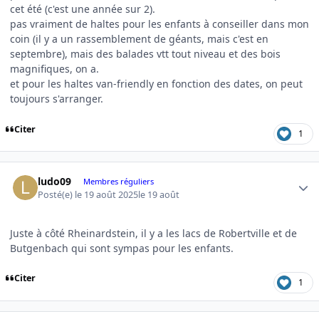
cet été (c'est une année sur 2).
pas vraiment de haltes pour les enfants à conseiller dans mon
coin (il y a un rassemblement de géants, mais c'est en
septembre), mais des balades vtt tout niveau et des bois
magnifiques, on a.
et pour les haltes van-friendly en fonction des dates, on peut
toujours s'arranger.
Citer
1
Author stats
ludo09
Membres réguliers
Posté(e)
le 19 août 2025
le 19 août
Juste à côté Rheinardstein, il y a les lacs de Robertville et de
Butgenbach qui sont sympas pour les enfants.
Citer
1
Author stats