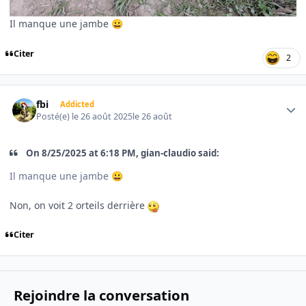
Il manque une jambe
😀
Citer
2
Author stats
fbi
Addicted
Posté(e)
le 26 août 2025
le 26 août
On 8/25/2025 at 6:18 PM, gian-claudio said:
Il manque une jambe
😀
Non, on voit 2 orteils derrière
Citer
Rejoindre la conversation