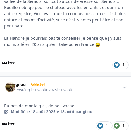
vallée de la Semois, surtout autour de Vresse sur Semois...
Bouillon obligé pour le chateau avec les enfants.. et dans un
autre registre, Viroinval , que tu connais aussi, mais c'est plus
nature et moins d'activité, si ce n'est Nismes peut être et son
petit parc .
La Flandre je pourrais pas te conseiller je pense que j'y suis
moins allé en 20 ans qu'en Italie ou en France
Citer
1
Author stats
gilou
Addicted
Posté(e)
le 18 août 2025
le 18 août
Ruines de montaigle , de poil vache
Modifié
le 18 août 2025
le 18 août
par gilou
Citer
1
1