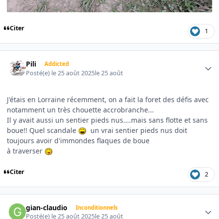
Citer
1
Author stats
Pili
Addicted
Posté(e)
le 25 août 2025
le 25 août
J'étais en Lorraine récemment, on a fait la foret des défis avec
notamment un très chouette accrobranche...
Il y avait aussi un sentier pieds nus....mais sans flotte et sans
boue!! Quel scandale
un vrai sentier pieds nus doit
toujours avoir d'immondes flaques de boue
à traverser
Citer
2
Author stats
gian-claudio
Inconditionnels
Posté(e)
le 25 août 2025
le 25 août