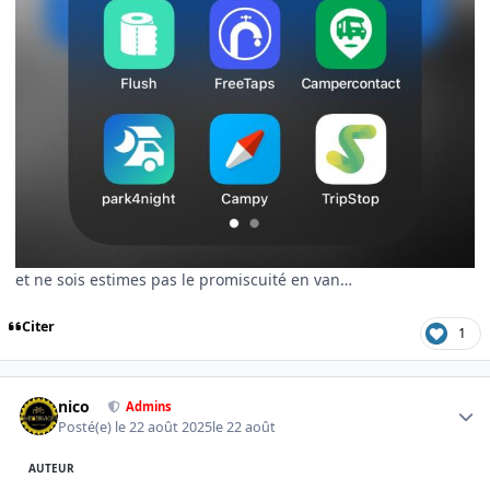
et ne sois estimes pas le promiscuité en van…
Citer
1
Author stats
nico
Admins
Posté(e)
le 22 août 2025
le 22 août
AUTEUR