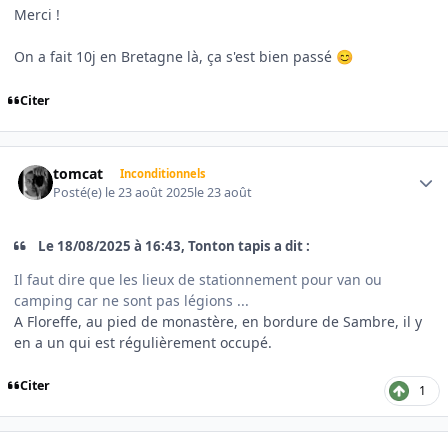
Merci !
On a fait 10j en Bretagne là, ça s'est bien passé
😊
Citer
Author stats
tomcat
Inconditionnels
Posté(e)
le 23 août 2025
le 23 août
Le 18/08/2025 à 16:43, Tonton tapis a dit :
Il faut dire que les lieux de stationnement pour van ou
camping car ne sont pas légions ...
A Floreffe, au pied de monastère, en bordure de Sambre, il y
en a un qui est régulièrement occupé.
Citer
1
Author stats