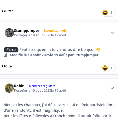
Citer
1
Author stats
Stumpjumper
Inconditionnels
Posté(e)
le 19 août 2025
le 19 août
Peut être qu'enfin tu viendras dire bonjour
@nico
😬
Modifié
le 19 août 2025
le 19 août
par Stumpjumper
Citer
1
Author stats
Robin
Membres réguliers
Posté(e)
le 19 août 2025
le 19 août
bien vu les chateaux, j'ai découvert celui de Reinhardstein lors
d'une rando vtt, il est magnifique.
pour les fêtes médiévales à Franchimont, il aurait fallu partir