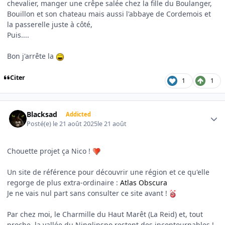
chevalier, manger une crêpe salée chez la fille du Boulanger,
Bouillon et son chateau mais aussi l'abbaye de Cordemois et
la passerelle juste à côté,
Puis....
Bon j'arrête la
Citer
1
1
Author stats
Blacksad
Addicted
Posté(e)
le 21 août 2025
le 21 août
Chouette projet ça Nico !
Un site de référence pour découvrir une région et ce qu'elle
regorge de plus extra-ordinaire
:
Atlas Obscura
Je ne vais nul part sans consulter ce site avant !
Par chez moi, le Charmille du Haut Marêt (La Reid) et, tout
proche, la vallée du Ninglinspo restent des incontournables !