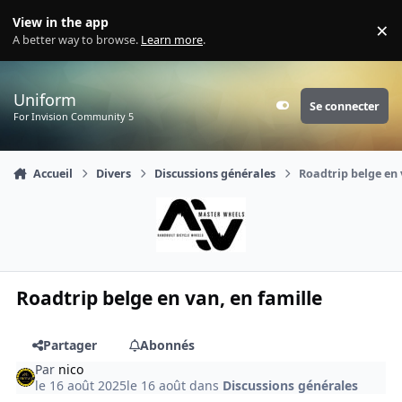
Aller au contenu
View in the app
×
Di
A better way to browse.
Learn more
.
Uniform
Se connecter
Customizer
For Invision Community 5
Accueil
Divers
Discussions générales
Roadtrip belge en 
Roadtrip belge en van, en famille
Partager
Abonnés
Par
nico
le 16 août 2025
le 16 août
dans
Discussions générales