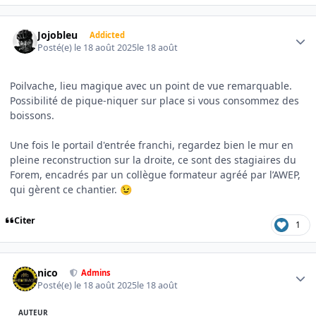
Author stats
Jojobleu
Addicted
Posté(e)
le 18 août 2025
le 18 août
Poilvache, lieu magique avec un point de vue remarquable.
Possibilité de pique-niquer sur place si vous consommez des
boissons.
Une fois le portail d'entrée franchi, regardez bien le mur en
pleine reconstruction sur la droite, ce sont des stagiaires du
Forem, encadrés par un collègue formateur agréé par l’AWEP,
qui gèrent ce chantier.
😉
Citer
1
Author stats
nico
Admins
Posté(e)
le 18 août 2025
le 18 août
AUTEUR