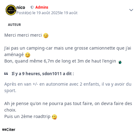
Author stats
nico
Admins
Posté(e)
le 19 août 2025
le 19 août
AUTEUR
Merci merci merci
J'ai pas un camping-car mais une grosse camionnette que j'ai
aménagé
Bon, quand même 6,7m de long et 3m de haut l'engin
Il y a 9 heures, sdon1011 a dit :
Après en van +/- en autonomie avec 2 enfants, il va y avoir du
sport.
Ah je pense qu'on ne pourra pas tout faire, on devra faire des
choix.
Puis un 2ème roadtrip
Citer