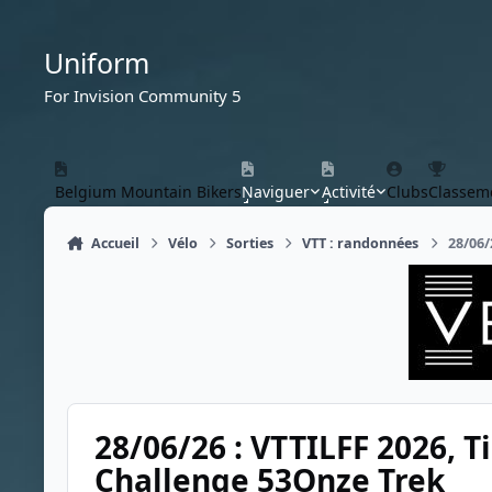
Aller au contenu
Uniform
For Invision Community 5
Belgium Mountain Bikers
Naviguer
Activité
Clubs
Classem
Accueil
Vélo
Sorties
VTT : randonnées
28/06/
28/06/26 : VTTILFF 2026, Til
Challenge 53Onze Trek