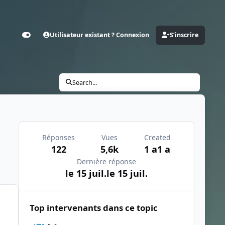
Utilisateur existant ? Connexion
S’inscrire
Customizer
Search...
Réponses
Vues
Created
122
5,6k
1 a
1 a
Dernière réponse
le 15 juil.
le 15 juil.
Top intervenants dans ce topic