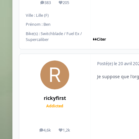
383
205
messages
Réputation
Ville :
Lille (F)
Prénom :
Ben
Bike(s) :
Switchblade / Fuel Ex /
Citer
Supercaliber
Posté(e)
le 20 avril 2
Je suppose que l'org
rickyfirst
Addicted
4,6k
1,2k
messages
Réputation