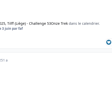
025, Tilff (Liège) - Challenge 53Onze Trek
dans le calendrier.
e 3 juin
par faf
025
1 a