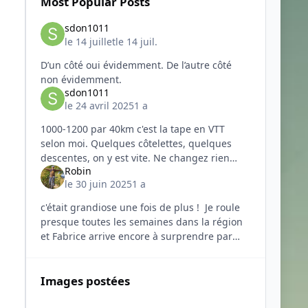
Most Popular Posts
sdon1011
le 14 juillet
le 14 juil.
D’un côté oui évidemment. De l’autre côté
non évidemment.
sdon1011
le 24 avril 2025
1 a
1000-1200 par 40km c'est la tape en VTT
selon moi. Quelques côtelettes, quelques
descentes, on y est vite. Ne changez rien
Robin
surtout.
le 30 juin 2025
1 a
c'était grandiose une fois de plus ! Je roule
presque toutes les semaines dans la région
et Fabrice arrive encore à surprendre par
l'enchainement voire des nouveaux
singles 🤩 dès le début c
Images postées