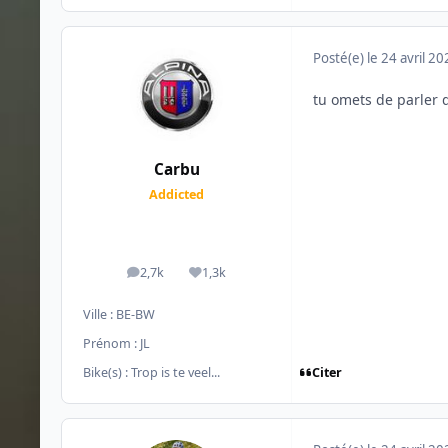
Posté(e)
le 24 avril 2
tu omets de parler d
Carbu
Addicted
2,7k
1,3k
messages
Réputation
Ville :
BE-BW
Prénom :
JL
Citer
Bike(s) :
Trop is te veel...