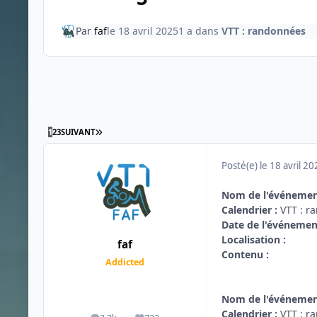
Par
faf
le 18 avril 2025
1 a
dans
VTT : randonnées
DERNIÈRE PAGE
1
2
3
SUIVANT
Posté(e)
le 18 avril 2
Nom de l'événemen
Calendrier :
VTT : r
Date de l'événemen
Localisation :
faf
Contenu :
Addicted
Nom de l'événemen
Calendrier :
VTT : r