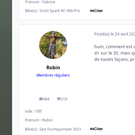
Prénom :
Fabrice
Citer
Bike(s) :
Scott Spark RC 900 Pro
Posté(e)
le 24 avril 2
hum, comment est ce
d+ sur le 35, mais 
de toutes façons, pr
Robin
Membres réguliers
484
219
messages
Réputation
Ville :
Tilff
Prénom :
Robin
Citer
Bike(s) :
Spe Stumpjumper 2021