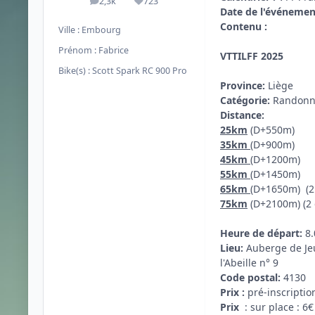
2,3k
723
messages
Réputation
Date de l'événemen
Contenu :
Ville :
Embourg
Prénom :
Fabrice
VTTILFF 2025
Bike(s) :
Scott Spark RC 900 Pro
Province:
Liège
Catégorie:
Randonn
Distance:
25km
(D+550m)
35km
(D+900m)
45km
(D+1200m)
55km
(D+1450m)
65km
(D+1650m) (2
75km
(D+2100m) (2
Heure de départ:
8.
Lieu:
Auberge de Jeu
l'Abeille n° 9
Code postal:
4130
Prix :
pré-inscripti
Prix
: sur place : 