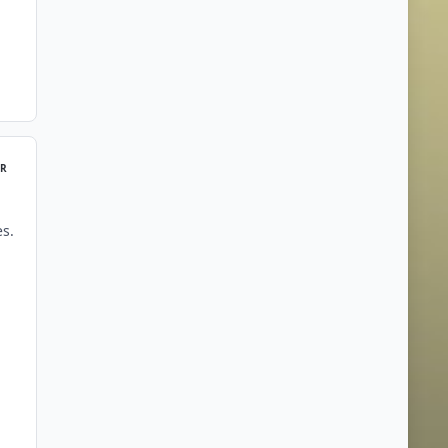
R
es.