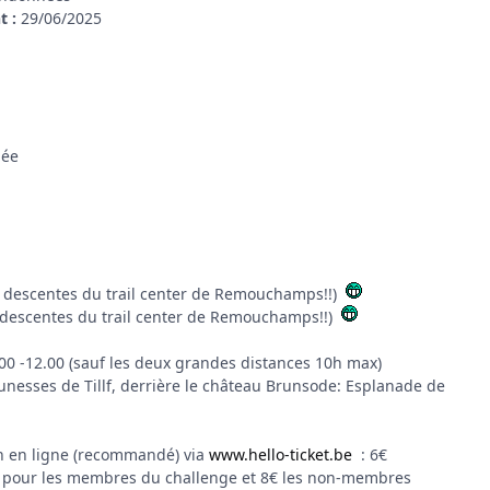
t :
29/06/2025
ée
 descentes du trail center de Remouchamps!!)
 descentes du trail center de Remouchamps!!)
00 -12.00 (sauf les deux grandes distances 10h max)
nesses de Tillf, derrière le château Brunsode: Esplanade de
on en ligne (recommandé) via
www.hello-ticket.be
: 6€
6€ pour les membres du challenge et 8€ les non-membres