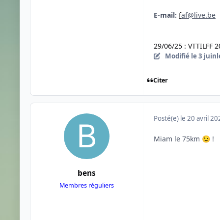
E-mail:
f
af@live.be
29/06/25 : VTTILFF 2
Modifié
le 3 juin
l
Citer
Posté(e)
le 20 avril 2
Miam le 75km
!
😉
bens
Membres réguliers