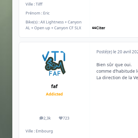
Ville :
Tilff
Prénom :
Eric
Bike(s) :
AX Lightness + Canyon
Citer
AL + Open up + Canyon CF SLX
Posté(e)
le 20 avril 2
Bien sûr que oui.
comme d’habitude le
La direction de la 
faf
Addicted
2,3k
723
messages
Réputation
Ville :
Embourg