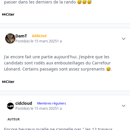
passer dans les derniers de la rando
😅
😅
😅
Citer
Author stats
DamT
Addicted
Posté(e)
le 15 mars 2025
1 a
J'ai encore fait une partie aujourd'hui. J'espère que les
candidats sont rodés aux embouteillages du Carrefour
Léonard. Certains passages sont assez surprenants
.
😅
Citer
Author stats
cidcloud
Membres réguliers
Posté(e)
le 15 mars 2025
1 a
AUTEUR
Encore heureux qu'elle ne s'appelle pas " les 12 travaux