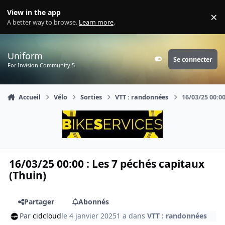
Aller au contenu
View in the app
×
Di
A better way to browse.
Learn more
.
Uniform
Se connecter
Customizer
For Invision Community 5
Accueil
Vélo
Sorties
VTT : randonnées
16/03/25 00:00
16/03/25 00:00 : Les 7 péchés capitaux
(Thuin)
Partager
Abonnés
Par
cidcloud
le 4 janvier 2025
1 a
dans
VTT : randonnées