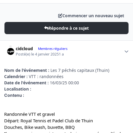
Commencer un nouveau sujet
Répondre à ce sujet
Author stats
cidcloud
Membres réguliers
Posté(e)
le 4 janvier 2025
1 a
Nom de l'événement :
Les 7 péchés capitaux (Thuin)
Calendrier :
VTT : randonnées
Date de l'événement :
16/03/25 00:00
Localisation
:
Contenu :
Randonnée VTT et gravel
Départ: Royal Tennis et Padel Club de Thuin
Douches, Bike wash, buvette, BBQ