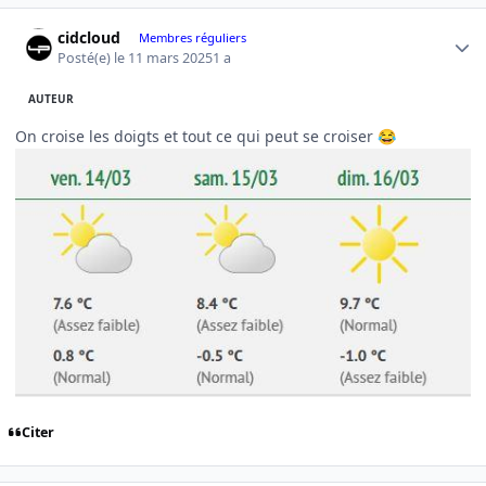
Author stats
cidcloud
Membres réguliers
Posté(e)
le 11 mars 2025
1 a
AUTEUR
On croise les doigts et tout ce qui peut se croiser
😂
Citer