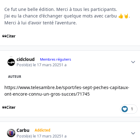
Ce fut une belle édition. Merci à tous les participants.
J'ai eu la chance d'échanger quelque mots avec carbu
.
👍
🤘
Merci à lui d'avoir tenté l'aventure.
Citer
Author stats
cidcloud
Membres réguliers
Posté(e)
le 17 mars 2025
1 a
AUTEUR
https://www.telesambre.be/sport/les-sept-peches-capitaux-
ont-encore-connu-un-gros-succes/71745
Citer
1
Author stats
Carbu
Addicted
Posté(e)
le 17 mars 2025
1 a