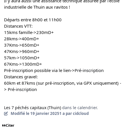
Il y aura aussi une assistance technique assurée par l'école
industrielle de Thuin aux ravitos !
Départs entre 8h00 et 11h00
Distances VTT:
15kms famille->230mD+
28kms->400mD+
37Kms->650mD+
47Kms->960mD+
57km->1050mD+
67Kms->1300mD+
Pré-inscription possible via le lien->
Pré-inscription
Distances gravel:
60km et 87kms (sur pré-inscription, via GPX uniquement) -
>
Pré-inscription
Les 7 péchés capitaux (Thuin)
dans le calendrier.
Modifié
le 19 janvier 2025
1 a
par cidcloud
Citer