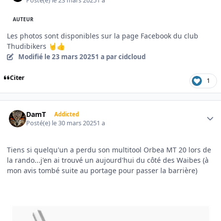
Posté(e)
le 23 mars 2025
1 a
AUTEUR
Les photos sont disponibles sur la page Facebook du club
Thudibikers
🤘
👍
Modifié
le 23 mars 2025
1 a
par cidcloud
Citer
1
Author stats
DamT
Addicted
Posté(e)
le 30 mars 2025
1 a
Tiens si quelqu'un a perdu son multitool Orbea MT 20 lors de
la rando...j'en ai trouvé un aujourd'hui du côté des Waibes (à
mon avis tombé suite au portage pour passer la barrière)