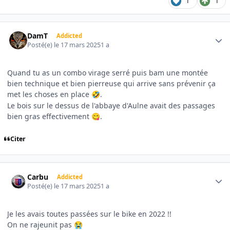
1
1
Author stats
DamT
Addicted
Posté(e)
le 17 mars 2025
1 a
Quand tu as un combo virage serré puis bam une montée
bien technique et bien pierreuse qui arrive sans prévenir ça
met les choses en place
.
🤣
Le bois sur le dessus de l'abbaye d'Aulne avait des passages
bien gras effectivement
.
😋
Citer
Author stats
Carbu
Addicted
Posté(e)
le 17 mars 2025
1 a
Je les avais toutes passées sur le bike en 2022 !!
On ne rajeunit pas
😭