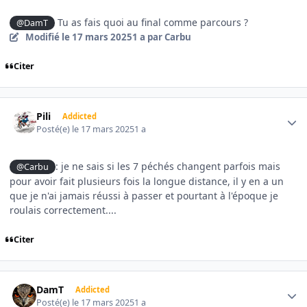
Tu as fais quoi au final comme parcours ?
@DamT
Modifié
le 17 mars 2025
1 a
par Carbu
Citer
Author stats
Pili
Addicted
Posté(e)
le 17 mars 2025
1 a
: je ne sais si les 7 péchés changent parfois mais
@Carbu
pour avoir fait plusieurs fois la longue distance, il y en a un
que je n'ai jamais réussi à passer et pourtant à l'époque je
roulais correctement....
Citer
Author stats
DamT
Addicted
Posté(e)
le 17 mars 2025
1 a