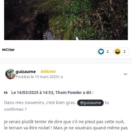
Citer
2
2
Author stats
guizaume
Addicted
Posté(e)
le 15 mars 2025
1 a
Le 14/03/2025 à 14:53, Thom Powder a dit :
Dans mes souvenirs, c'est bien gras.
tu
@guizaume
confirmes ?
Je serais plutôt tenter de dire que s'il ne pleut pas cette nuit,
le terrain va être nickel ! Mais je ne voudrais quand même pas