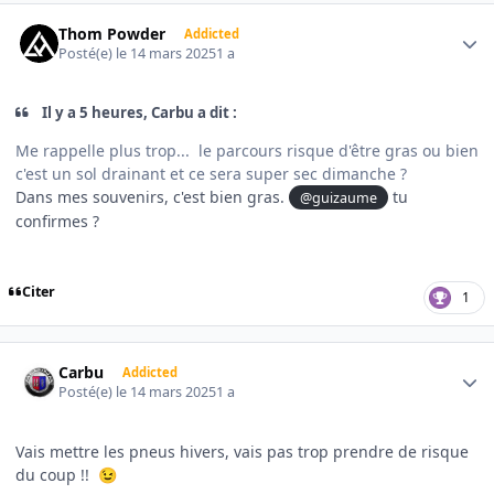
Author stats
Thom Powder
Addicted
Posté(e)
le 14 mars 2025
1 a
Il y a 5 heures, Carbu a dit :
Me rappelle plus trop... le parcours risque d'être gras ou bien
c'est un sol drainant et ce sera super sec dimanche ?
Dans mes souvenirs, c'est bien gras.
tu
@guizaume
confirmes ?
Citer
1
Author stats
Carbu
Addicted
Posté(e)
le 14 mars 2025
1 a
Vais mettre les pneus hivers, vais pas trop prendre de risque
du coup !!
😉