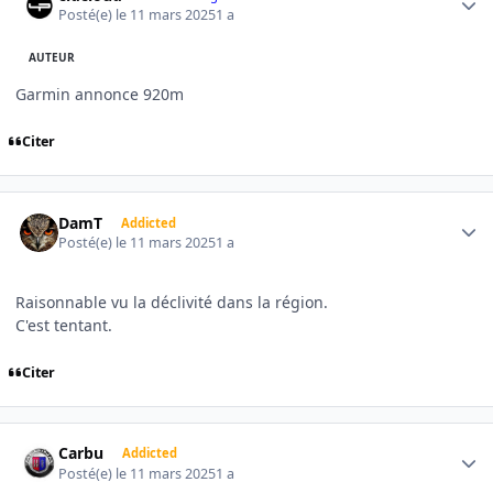
Posté(e)
le 11 mars 2025
1 a
AUTEUR
Garmin annonce 920m
Citer
Author stats
DamT
Addicted
Posté(e)
le 11 mars 2025
1 a
Raisonnable vu la déclivité dans la région.
C'est tentant.
Citer
Author stats
Carbu
Addicted
Posté(e)
le 11 mars 2025
1 a