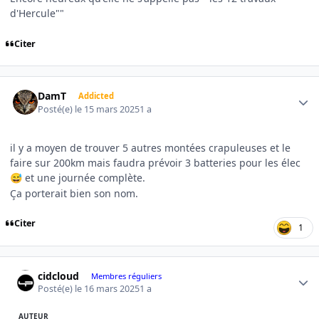
d'Hercule""
Citer
Author stats
DamT
Addicted
Posté(e)
le 15 mars 2025
1 a
il y a moyen de trouver 5 autres montées crapuleuses et le
faire sur 200km mais faudra prévoir 3 batteries pour les élec
et une journée complète.
😅
Ça porterait bien son nom.
Citer
1
Author stats
cidcloud
Membres réguliers
Posté(e)
le 16 mars 2025
1 a
AUTEUR