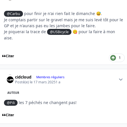
pour finir je n'ai rien fait le dimanche
.
@Carbu
😅
Je comptais partir sur le gravel mais je me suis levé tôt pour le
GP et je n'aurais pas eu les jambes pour le faire.
Je piquerai la trace de
pour la faire à mon
@USBicycle
😋
aise.
Citer
1
Author stats
cidcloud
Membres réguliers
Posté(e)
le 17 mars 2025
1 a
AUTEUR
les 7 péchés ne changent pas!
@Pili
Citer