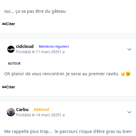
oui... ça va pas être du gâteau
Citer
Author stats
cidcloud
Membres réguliers
Posté(e)
le 11 mars 2025
1 a
AUTEUR
Oh plaisir de vous rencontrer. Je serai au premier ravito.
🤘
😉
Citer
Author stats
Carbu
Addicted
Posté(e)
le 14 mars 2025
1 a
Me rappelle plus trop... le parcours risque d'être gras ou bien