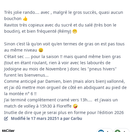
Très jolie rando.... avec , malgré le gros succès, quasi aucun
bouchon
👍
Ravitos très copieux avec du sucré et du salé (très bon le
boudin), et bien fréquenté (Rémy)
😁
Sinon c'est là qu'on voit qu'en termes de gras on est pas tous
au même niveau
😄
C'était sec .... pour la saison !! mais quand même bien gras
(tout en étant roulant, rien à voir avec les labourés de
Jodoigne au mois de Novembre ) donc les "pneus hivers"
furent les bienvenus...
Comme anticipé par Damien, bien (mais alors bien) vallonné,
et j'ai dû mettre mon orgueil de côté en abdiquant au pied de
la montée n° 6 !!
J'ai terminé complètement cramé vers 13h.... et j'avais un
match de volley à 15h30 à Floreffe
🤪
Inutlie de dire que je serai plus en forme pour l'édition 2026
Modifié
le 17 mars 2025
1 a
par Carbu
Citer