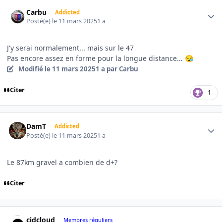
Author stats
Carbu
Addicted
Posté(e)
le 11 mars 2025
1 a
J'y serai normalement... mais sur le 47
Pas encore assez en forme pour la longue distance...
😪
Modifié
le 11 mars 2025
1 a
par Carbu
Citer
1
Author stats
DamT
Addicted
Posté(e)
le 11 mars 2025
1 a
Le 87km gravel a combien de d+?
Citer
Author stats
cidcloud
Membres réguliers