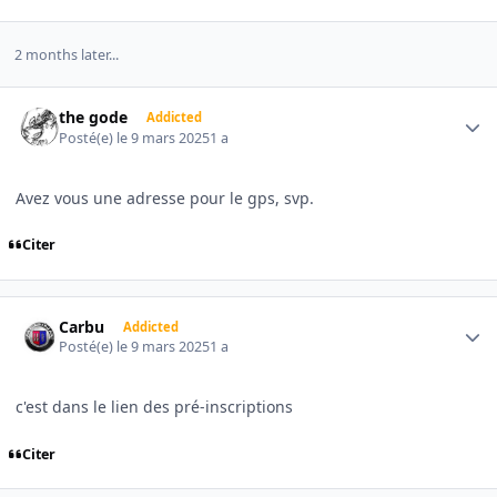
2 months later...
Author stats
the gode
Addicted
Posté(e)
le 9 mars 2025
1 a
Avez vous une adresse pour le gps, svp.
Citer
Author stats
Carbu
Addicted
Posté(e)
le 9 mars 2025
1 a
c'est dans le lien des pré-inscriptions
Citer