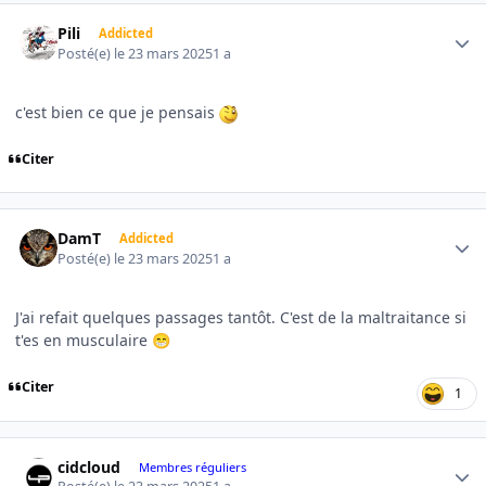
Author stats
Pili
Addicted
Posté(e)
le 23 mars 2025
1 a
c'est bien ce que je pensais
Citer
Author stats
DamT
Addicted
Posté(e)
le 23 mars 2025
1 a
J'ai refait quelques passages tantôt. C'est de la maltraitance si
t'es en musculaire
😁
Citer
1
Author stats
cidcloud
Membres réguliers