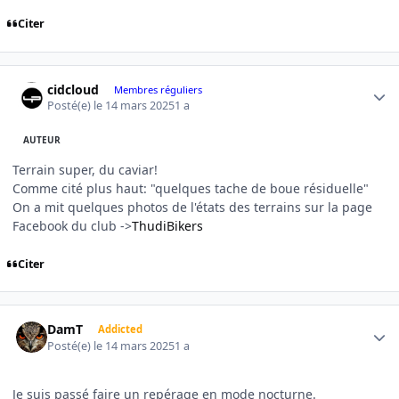
Citer
Author stats
cidcloud
Membres réguliers
Posté(e)
le 14 mars 2025
1 a
AUTEUR
Terrain super, du caviar!
Comme cité plus haut: "quelques tache de boue résiduelle"
On a mit quelques photos de l'états des terrains sur la page
Facebook du club ->
ThudiBikers
Citer
Author stats
DamT
Addicted
Posté(e)
le 14 mars 2025
1 a
Je suis passé faire un repérage en mode nocturne.