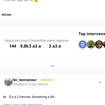
Citer
Top intervena
Réponses
Vues
Created
Dernière réponse
144
9,8k
3 a
3 a
3 a
3 a
Expand topic overview
Author stats
Nic_lestreeteur
Addicted
Posté(e)
le 19 juin 2023
3 a
Il y a 2 heures, browning a dit :
merci pour vos réponses.