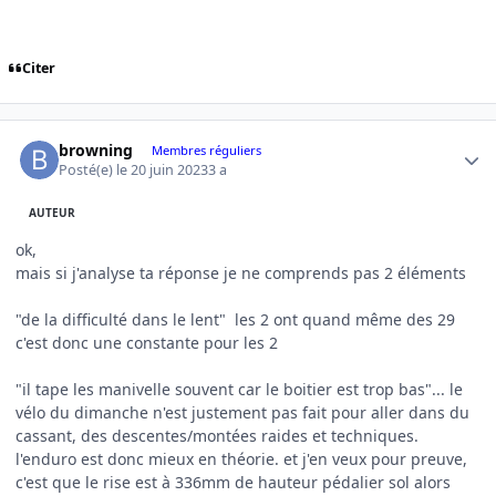
Citer
Author stats
browning
Membres réguliers
Posté(e)
le 20 juin 2023
3 a
AUTEUR
ok,
mais si j'analyse ta réponse je ne comprends pas 2 éléments
"de la difficulté dans le lent" les 2 ont quand même des 29
c'est donc une constante pour les 2
"il tape les manivelle souvent car le boitier est trop bas"... le
vélo du dimanche n'est justement pas fait pour aller dans du
cassant, des descentes/montées raides et techniques.
l'enduro est donc mieux en théorie. et j'en veux pour preuve,
c'est que le rise est à 336mm de hauteur pédalier sol alors