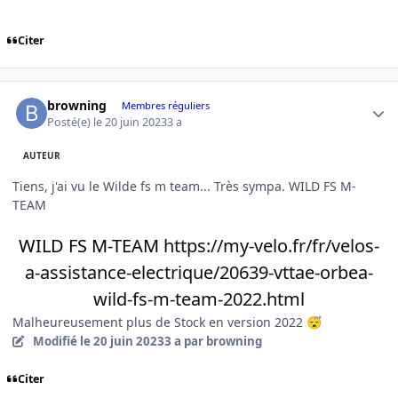
Citer
Author stats
browning
Membres réguliers
Posté(e)
le 20 juin 2023
3 a
AUTEUR
Tiens, j'ai vu le Wilde fs m team... Très sympa. WILD FS M-
TEAM
WILD FS M-TEAM
https://my-velo.fr/fr/velos-
a-assistance-electrique/20639-vttae-orbea-
wild-fs-m-team-2022.html
Malheureusement plus de Stock en version 2022
😴
Modifié
le 20 juin 2023
3 a
par browning
Citer