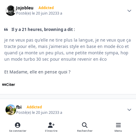
Author stats
Jojobleu
Addicted
Posté(e)
le 20 juin 2023
3 a
Il y a 21 heures, browning a dit :
je ne veux pas qu'elle ne tire plus la langue, je ne veux que ça
tracte pour elle, mais j'aimerais style en base en mode éco et
quand ça monte un peu plus, une petite montée sympa, hop
un mode turbo 30 sec pour ensuite revenir en éco
Et Madame, elle en pense quoi ?
Citer
Author stats
fbi
Addicted
Posté(e)
le 20 juin 2023
3 a
avec 150/160mm devant et derrière, faits pour s'en servir, ta
Se connecter
S’inscrire
Rechercher
Menu
hauteur de pédalier n'est pas celle au repos en toutes