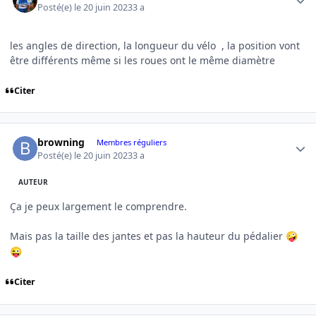
Posté(e)
le 20 juin 2023
3 a
les angles de direction, la longueur du vélo , la position vont
être différents même si les roues ont le même diamètre
Citer
Author stats
browning
Membres réguliers
Posté(e)
le 20 juin 2023
3 a
AUTEUR
Ça je peux largement le comprendre.
Mais pas la taille des jantes et pas la hauteur du pédalier
🤪
😜
Citer