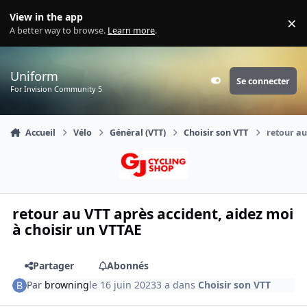
Aller au contenu
View in the app
×
Di
A better way to browse.
Learn more
.
Uniform
Se connecter
Customizer
For Invision Community 5
Accueil
Vélo
Général (VTT)
Choisir son VTT
retour au
retour au VTT après accident, aidez moi
à choisir un VTTAE
Partager
Abonnés
Par
browning
le 16 juin 2023
3 a
dans
Choisir son VTT