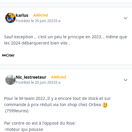
Author stats
karlus
Addicted
Posté(e)
le 20 juin 2023
3 a
Sauf exception , c'est un peu le principe en 2023... même que
les 2024 débarqueront bien vite .
Citer
Author stats
Nic_lestreeteur
Addicted
Posté(e)
le 20 juin 2023
3 a
Pour le M-team 2022 ,Il y a encore tout de stock et sur
commande à prix réduit via ton shop chez Orbea
(7599euros)
Par contre on est à l'opposé du Rise:
-moteur qui pousse