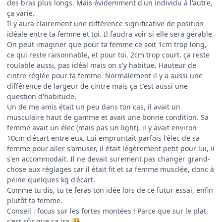
des bras plus longs. Mais évidemment d'un individu à l'autre,
ça varie.
Il y aura clairement une différence significative de position
idéale entre ta femme et toi. Il faudra voir si elle sera gérable.
On peut imaginer que pour ta femme ce soit 1cm trop long,
ce qui reste raisonnable, et pour toi, 2cm trop court, ça reste
roulable aussi, pas idéal mais on s'y habitue. Hauteur de
cintre réglée pour ta femme. Normalement il y a aussi une
différence de largeur de cintre mais ça c'est aussi une
question d'habitude.
Un de me amis était un peu dans ton cas, il avait un
musculaire haut de gamme et avait une bonne condition. Sa
femme avait un élec (mais pas un light), il y avait environ
10cm d'écart entre eux. Lui empruntait parfois l'élec de sa
femme pour aller s'amuser, il était légèrement petit pour lui, il
s'en accommodait. Il ne devait surement pas changer grand-
chose aux réglages car il était fit et sa femme musclée, donc à
peine quelques kg d'écart.
Comme tu dis, tu te feras ton idée lors de ce futur essai, enfin
plutôt ta femme.
Conseil : focus sur les fortes montées ! Parce que sur le plat,
c'est sûr que ça ira