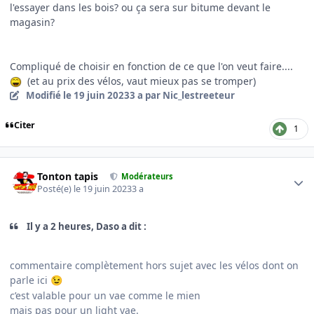
l'essayer dans les bois? ou ça sera sur bitume devant le
magasin?
Compliqué de choisir en fonction de ce que l'on veut faire....
(et au prix des vélos, vaut mieux pas se tromper)
Modifié
le 19 juin 2023
3 a
par Nic_lestreeteur
Citer
1
Author stats
Tonton tapis
Modérateurs
Posté(e)
le 19 juin 2023
3 a
Il y a 2 heures, Daso a dit :
commentaire complètement hors sujet avec les vélos dont on
parle ici
😉
c’est valable pour un vae comme le mien
mais pas pour un light vae.