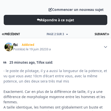
Commencer un nouveau sujet
Répondre à ce sujet
PREMIÈRE PAGE
D
PRÉCÉDENT
PAGE 2 SUR 3
SUIVANT
Author stats
fbi
Addicted
Posté(e)
le 19 juin 2023
3 a
25 minutes ago, Tifox said:
- le poste de pilotage, il y a aussi la longueur de la potence, et
vu que vous avez 10cm d'écart entre vous, avec la même
potence, un des deux sera très mal mis
Exactement. Car en plus de la différence de taille, il y a une
différence de morphologie moyenne entre les hommes et les
femmes.
A taille identique, les hommes ont globalement un buste et