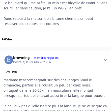
Le bouclard qui me prête un vélo c'est bicyclic de Namur. Sans
sourciller sans caution, je l'ai un WE-2j en prêt
Donc retour à la maison bois bitume chemins on peut
l'essayer sous toutes les coutures
Citer
Author stats
browning
Membres réguliers
Posté(e)
le 19 juin 2023
3 a
AUTEUR
madame m'accompagnait sur des challenges Smol le
dimanche, parfois elle roulait un peu par chez nous.
on tapait dans le 20-25km en musculaire. elle montait
presque partout, elle savait aussi tirer la langue pour pousser.
je ne veux pas qu'elle ne tire plus la langue, je ne veux que ça