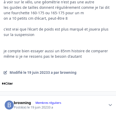
à voir sur le vélo, une géométrie n'est pas une autre
les guides de tailles donnent régulièrement comme je l'ai dit
une fourchette 160-175 ou 165-175 pour un m
on a 10 petits cm d'écart, peut-être 8
c'est vrai que l'écart de poids est plus marqué et jouera plus
sur la suspension
je compte bien essayer aussi un 85nm histoire de comparer
même si je ne ressens pas le besoin d'autant
Modifié
le 19 juin 2023
3 a
par browning
Citer
Author stats
browning
Membres réguliers
Posté(e)
le 19 juin 2023
3 a