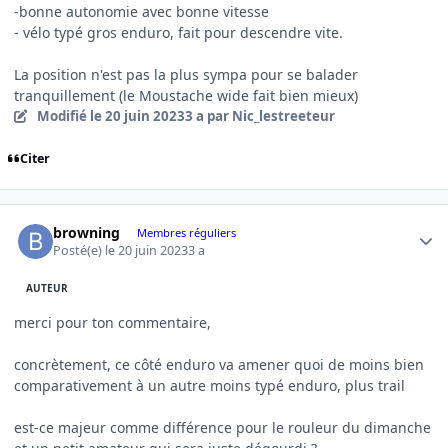
-bonne autonomie avec bonne vitesse
- vélo typé gros enduro, fait pour descendre vite.
La position n'est pas la plus sympa pour se balader
tranquillement (le Moustache wide fait bien mieux)
Modifié
le 20 juin 2023
3 a
par Nic_lestreeteur
Citer
Author stats
browning
Membres réguliers
Posté(e)
le 20 juin 2023
3 a
AUTEUR
merci pour ton commentaire,
concrètement, ce côté enduro va amener quoi de moins bien
comparativement à un autre moins typé enduro, plus trail
est-ce majeur comme différence pour le rouleur du dimanche