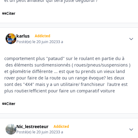
et un petit amateur qui sera juste dégourdi ?
Citer
Author stats
karlus
Addicted
Posté(e)
le 20 juin 2023
3 a
comportement plus "pataud" sur le roulant en partie du à
des éléments surdimensionnés ( roues/pneus/suspensions )
et géométrie différente ... est que tu prends un vieux land
rover pour faire de la route ou un range évoque? les deux
sont des "4X4" mais y a un utilitaire/ franchiseur l'autre est
plus routier/efficient pour faire un comparatif voiture
Citer
Author stats
Nic_lestreeteur
Addicted
Posté(e)
le 20 juin 2023
3 a