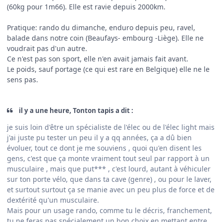
(60kg pour 1m66). Elle est ravie depuis 2000km.
Pratique: rando du dimanche, enduro depuis peu, ravel,
balade dans notre coin (Beaufays- embourg -Liège). Elle ne
voudrait pas d'un autre.
Ce n'est pas son sport, elle n'en avait jamais fait avant.
Le poids, sauf portage (ce qui est rare en Belgique) elle ne le
sens pas.
il y a une heure, Tonton tapis a dit :
je suis loin d'être un spécialiste de l'élec ou de l'élec light mais
j'ai juste pu tester un peu il y a qq années, ça a dû bien
évoluer, tout ce dont je me souviens , quoi qu'en disent les
gens, c'est que ça monte vraiment tout seul par rapport à un
musculaire , mais que put*** , c'est lourd, autant à véhiculer
sur ton porte vélo, que dans ta cave (genre) , ou pour le laver,
et surtout surtout ça se manie avec un peu plus de force et de
dextérité qu'un musculaire.
Mais pour un usage rando, comme tu le décris, franchement,
tu ne feras pas spécialement un bon choix en mettant entre