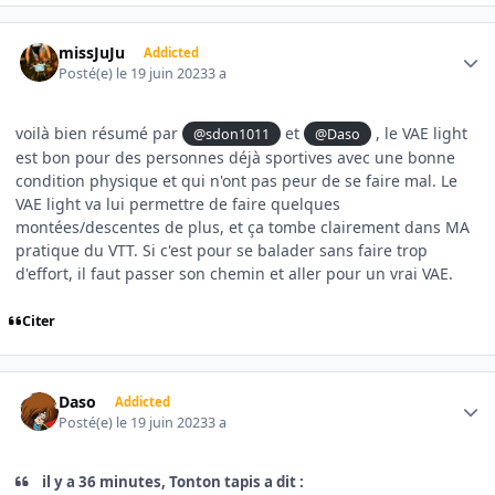
Author stats
missJuJu
Addicted
Posté(e)
le 19 juin 2023
3 a
voilà bien résumé par
et
, le VAE light
@sdon1011
@Daso
est bon pour des personnes déjà sportives avec une bonne
condition physique et qui n'ont pas peur de se faire mal. Le
VAE light va lui permettre de faire quelques
montées/descentes de plus, et ça tombe clairement dans MA
pratique du VTT. Si c'est pour se balader sans faire trop
d'effort, il faut passer son chemin et aller pour un vrai VAE.
Citer
Author stats
Daso
Addicted
Posté(e)
le 19 juin 2023
3 a
il y a 36 minutes, Tonton tapis a dit :