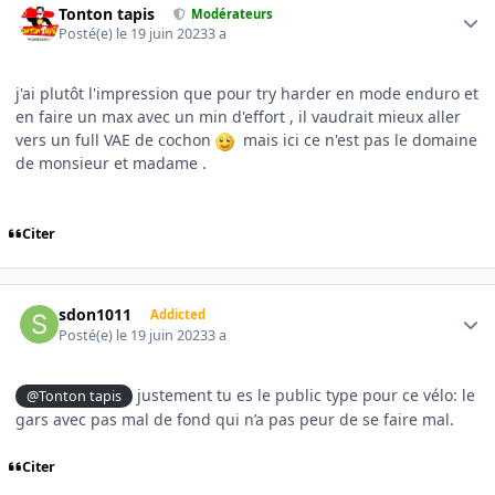
Tonton tapis
Modérateurs
Posté(e)
le 19 juin 2023
3 a
j'ai plutôt l'impression que pour try harder en mode enduro et
en faire un max avec un min d'effort , il vaudrait mieux aller
vers un full VAE de cochon
mais ici ce n'est pas le domaine
de monsieur et madame .
Citer
Author stats
sdon1011
Addicted
Posté(e)
le 19 juin 2023
3 a
justement tu es le public type pour ce vélo: le
@Tonton tapis
gars avec pas mal de fond qui n’a pas peur de se faire mal.
Citer