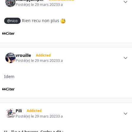
Posté(e)
le 29 mars 2023
3 a
Rien recu non plus
@nico
Citer
Author stats
vrouille
Addicted
Posté(e)
le 29 mars 2023
3 a
Idem
Citer
Author stats
Pili
Addicted
Posté(e)
le 29 mars 2023
3 a
Il y a 4 heures, Carbu a dit :