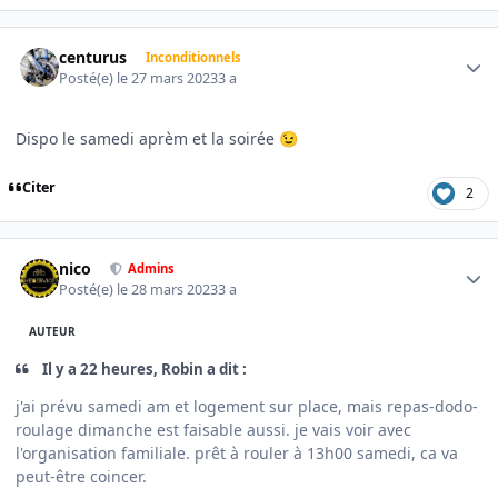
Author stats
centurus
Inconditionnels
Posté(e)
le 27 mars 2023
3 a
Dispo le samedi aprèm et la soirée
😉
Citer
2
Author stats
nico
Admins
Posté(e)
le 28 mars 2023
3 a
AUTEUR
Il y a 22 heures, Robin a dit :
j'ai prévu samedi am et logement sur place, mais repas-dodo-
roulage dimanche est faisable aussi. je vais voir avec
l'organisation familiale. prêt à rouler à 13h00 samedi, ca va
peut-être coincer.