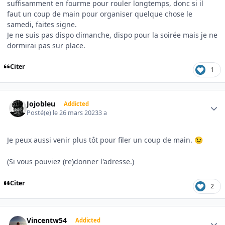
suffisamment en fourme pour rouler longtemps, donc si il
faut un coup de main pour organiser quelque chose le
samedi, faites signe.
Je ne suis pas dispo dimanche, dispo pour la soirée mais je ne
dormirai pas sur place.
Citer
1
Author stats
Jojobleu
Addicted
Posté(e)
le 26 mars 2023
3 a
Je peux aussi venir plus tôt pour filer un coup de main.
😉
(Si vous pouviez (re)donner l'adresse.)
Citer
2
Author stats
Vincentw54
Addicted