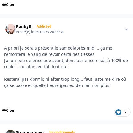
Citer
Author stats
PunkyB
Addicted
Posté(e)
le 29 mars 2023
3 a
A priori je serais présent le samediaprès-midi... ça me
remontera le Yang de revoir certaines tiesses
J'ai un peu de bricolage avant, donc pas encore sûr à 100% de
rouler... ou alors en full tout dur.
Resterai pas dormir, ni after trop long... faut juste me dire où
ça se passe et quelle heure (pas eu de mail non plus)
Citer
2
Author stats
Stumpjumper
Inconditionnels