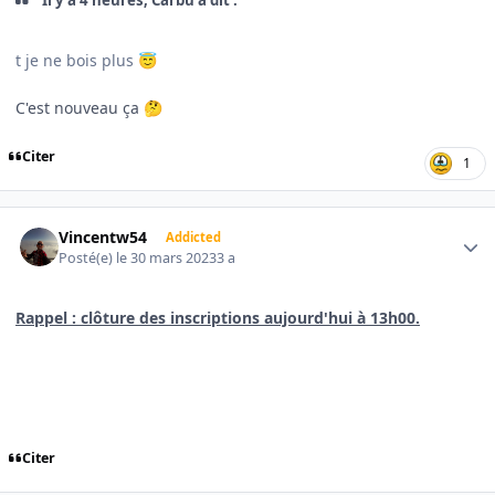
t je ne bois plus
😇
C'est nouveau ça
🤔
Citer
1
Author stats
Vincentw54
Addicted
Posté(e)
le 30 mars 2023
3 a
Rappel : clôture des inscriptions aujourd'hui à 13h00.
Citer