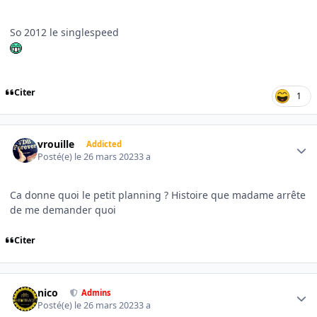
So 2012 le singlespeed
Citer
1
Author stats
vrouille
Addicted
Posté(e)
le 26 mars 2023
3 a
Ca donne quoi le petit planning ? Histoire que madame arrête
de me demander quoi
Citer
Author stats
nico
Admins
Posté(e)
le 26 mars 2023
3 a