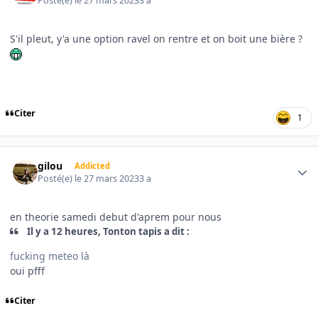
Posté(e)
le 27 mars 2023
3 a
S'il pleut, y'a une option ravel on rentre et on boit une bière ?
Citer
1
Author stats
gilou
Addicted
Posté(e)
le 27 mars 2023
3 a
en theorie samedi debut d'aprem pour nous
Il y a 12 heures, Tonton tapis a dit :
fucking meteo là
oui pfff
Citer