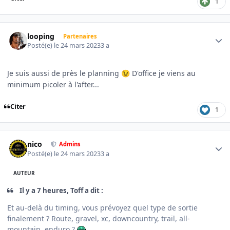
1
Author stats
looping
Partenaires
Posté(e)
le 24 mars 2023
3 a
Je suis aussi de près le planning
D'office je viens au
😉
minimum picoler à l'after...
Citer
1
Author stats
nico
Admins
Posté(e)
le 24 mars 2023
3 a
AUTEUR
Il y a 7 heures, Toff a dit :
Et au-delà du timing, vous prévoyez quel type de sortie
finalement ? Route, gravel, xc, downcountry, trail, all-
mountain, enduro ?