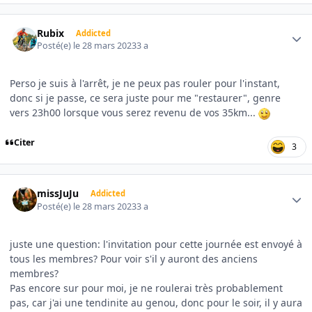
Author stats
Rubix
Addicted
Posté(e)
le 28 mars 2023
3 a
Perso je suis à l'arrêt, je ne peux pas rouler pour l'instant,
donc si je passe, ce sera juste pour me "restaurer", genre
vers 23h00 lorsque vous serez revenu de vos 35km...
Citer
3
Author stats
missJuJu
Addicted
Posté(e)
le 28 mars 2023
3 a
juste une question: l'invitation pour cette journée est envoyé à
tous les membres? Pour voir s'il y auront des anciens
membres?
Pas encore sur pour moi, je ne roulerai très probablement
pas, car j'ai une tendinite au genou, donc pour le soir, il y aura