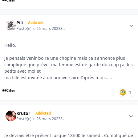
Citer
Author stats
Pili
Addicted
Posté(e)
le 26 mars 2023
3 a
Hello,
Je pensais venir boire une chopine mais ça s'annonce plus
compliqué que prévu, ma femme est de garde du coup j'ai les
petits avec moi et
ma fille est invitée à un anniversaire l'après midi......
Citer
1
Author stats
Krutor
Addicted
Posté(e)
le 26 mars 2023
3 a
Je devrais être présent jusque 18h00 le samedi. Compliqué de