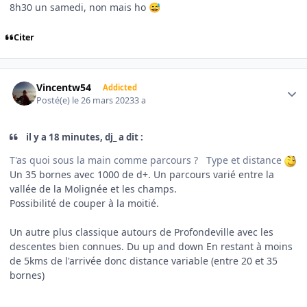
8h30 un samedi, non mais ho
😅
Citer
Author stats
Vincentw54
Addicted
Posté(e)
le 26 mars 2023
3 a
il y a 18 minutes, dj_ a dit :
T'as quoi sous la main comme parcours ? Type et distance
Un 35 bornes avec 1000 de d+. Un parcours varié entre la
vallée de la Molignée et les champs.
Possibilité de couper à la moitié.
Un autre plus classique autours de Profondeville avec les
descentes bien connues. Du up and down En restant à moins
de 5kms de l'arrivée donc distance variable (entre 20 et 35
bornes)