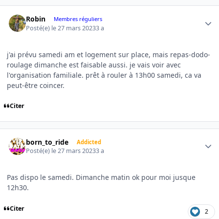
Author stats
Robin
Membres réguliers
Posté(e)
le 27 mars 2023
3 a
j'ai prévu samedi am et logement sur place, mais repas-dodo-
roulage dimanche est faisable aussi. je vais voir avec
l'organisation familiale. prêt à rouler à 13h00 samedi, ca va
peut-être coincer.
Citer
Author stats
born_to_ride
Addicted
Posté(e)
le 27 mars 2023
3 a
Pas dispo le samedi. Dimanche matin ok pour moi jusque
12h30.
Citer
2