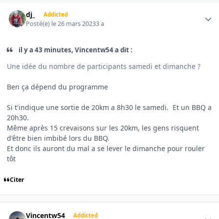
Author stats
dj_
Addicted
Posté(e)
le 26 mars 2023
3 a
il y a 43 minutes, Vincentw54 a dit :
Une idée du nombre de participants samedi et dimanche ?
Ben ça dépend du programme
Si t'indique une sortie de 20km a 8h30 le samedi. Et un BBQ a
20h30.
Même après 15 crevaisons sur les 20km, les gens risquent
d'être bien imbibé lors du BBQ.
Et donc ils auront du mal a se lever le dimanche pour rouler
tôt
Citer
Author stats
Vincentw54
Addicted