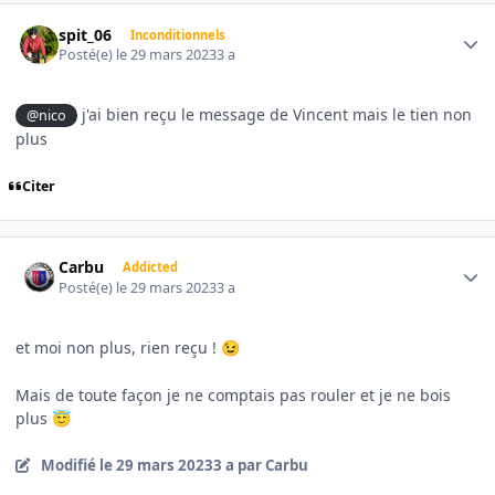
Author stats
spit_06
Inconditionnels
Posté(e)
le 29 mars 2023
3 a
j'ai bien reçu le message de Vincent mais le tien non
@nico
plus
Citer
Author stats
Carbu
Addicted
Posté(e)
le 29 mars 2023
3 a
et moi non plus, rien reçu !
😉
Mais de toute façon je ne comptais pas rouler et je ne bois
plus
😇
Modifié
le 29 mars 2023
3 a
par Carbu