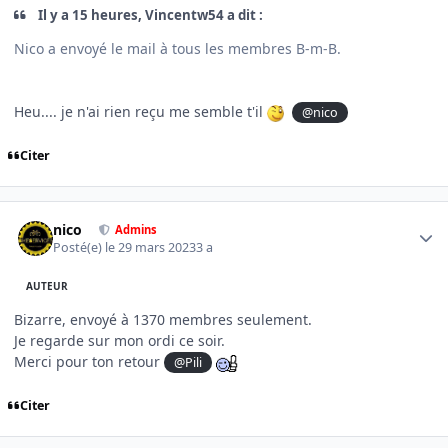
Il y a 15 heures, Vincentw54 a dit :
Nico a envoyé le mail à tous les membres B-m-B.
Heu.... je n'ai rien reçu me semble t'il
@nico
Citer
Author stats
nico
Admins
Posté(e)
le 29 mars 2023
3 a
AUTEUR
Bizarre, envoyé à 1370 membres seulement.
Je regarde sur mon ordi ce soir.
Merci pour ton retour
@Pili
Citer