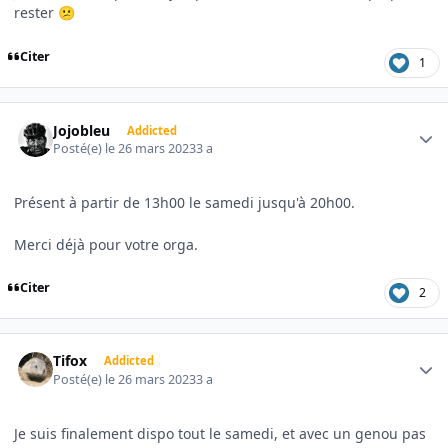
rester
😕
Citer
1
Author stats
Jojobleu
Addicted
Posté(e)
le 26 mars 2023
3 a
Présent à partir de 13h00 le samedi jusqu'à 20h00.
Merci déjà pour votre orga.
Citer
2
Author stats
Tifox
Addicted
Posté(e)
le 26 mars 2023
3 a
Je suis finalement dispo tout le samedi, et avec un genou pas