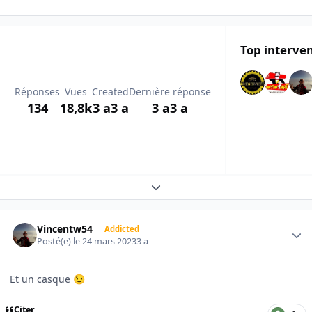
Top interven
Réponses
Vues
Created
Dernière réponse
134
18,8k
3 a
3 a
3 a
3 a
Expand topic overview
Author stats
Vincentw54
Addicted
Posté(e)
le 24 mars 2023
3 a
Et un casque
😉
Citer