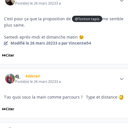
Posté(e)
le 26 mars 2023
3 a
C'est pour ça que la proposition de
me semble
@Tonton tapis
plus saine.
Samedi après-midi et dimanche matin
😉
Modifié
le 26 mars 2023
3 a
par Vincentw54
Citer
Author stats
dj_
Addicted
Posté(e)
le 26 mars 2023
3 a
T'as quoi sous la main comme parcours ? Type et distance
Citer
Author stats