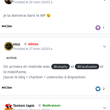
Posté(e)
le 26 mars 2023
3 a
Je la donnerai dans le MP
😉
Citer
1
Author stats
nico
Admins
Posté(e)
le 27 mars 2023
3 a
AUTEUR
On arrivera en matinée avec
et
et
@Leophy
@Cacahuette
le mobilhome.
J'aurai le bbq + charbon + ustensiles à disposition.
Citer
2
Author stats
Tonton tapis
Modérateurs