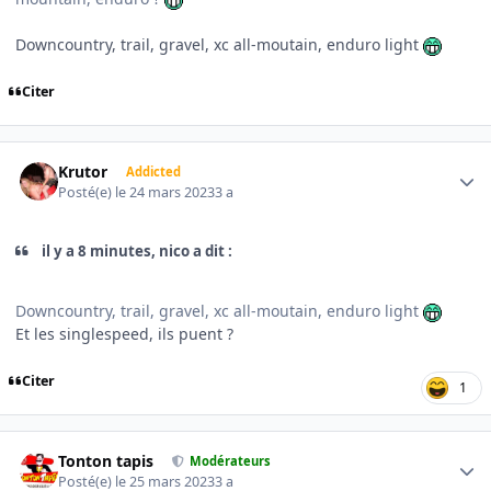
Downcountry, trail, gravel, xc all-moutain, enduro light
Citer
Author stats
Krutor
Addicted
Posté(e)
le 24 mars 2023
3 a
il y a 8 minutes, nico a dit :
Downcountry, trail, gravel, xc all-moutain, enduro light
Et les singlespeed, ils puent ?
Citer
1
Author stats
Tonton tapis
Modérateurs
Posté(e)
le 25 mars 2023
3 a