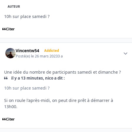
AUTEUR
10h sur place samedi ?
Citer
Author stats
Vincentw54
Addicted
Posté(e)
le 26 mars 2023
3 a
Une idée du nombre de participants samedi et dimanche ?
il y a 13 minutes, nico a dit :
10h sur place samedi ?
Si on roule l'après-midi, on peut dire prêt à démarrer à
13h00.
Citer