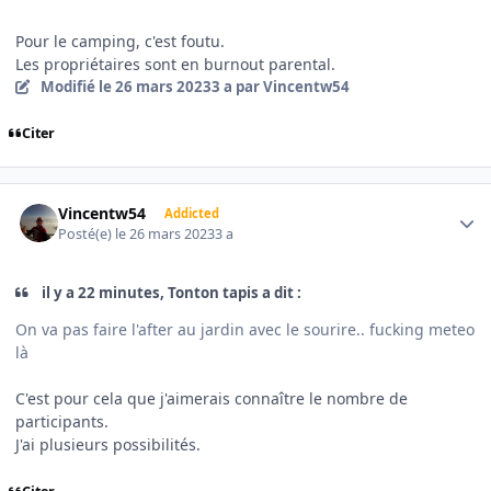
Pour le camping, c'est foutu.
Les propriétaires sont en burnout parental.
Modifié
le 26 mars 2023
3 a
par Vincentw54
Citer
Author stats
Vincentw54
Addicted
Posté(e)
le 26 mars 2023
3 a
il y a 22 minutes, Tonton tapis a dit :
On va pas faire l'after au jardin avec le sourire.. fucking meteo
là
C'est pour cela que j'aimerais connaître le nombre de
participants.
J'ai plusieurs possibilités.