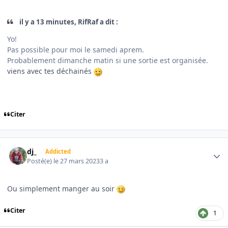
il y a 13 minutes, RifRaf a dit :
Yo!
Pas possible pour moi le samedi aprem.
Probablement dimanche matin si une sortie est organisée.
viens avec tes déchainés
Citer
Author stats
dj_
Addicted
Posté(e)
le 27 mars 2023
3 a
Ou simplement manger au soir
Citer
1