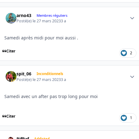
Author stats
arno43
Membres réguliers
Posté(e)
le 27 mars 2023
3 a
Samedi après midi pour moi aussi .
Citer
2
Author stats
spit_06
Inconditionnels
Posté(e)
le 27 mars 2023
3 a
Samedi avec un after pas trop long pour moi
Citer
1
Author stats
RifRaf
Addicted