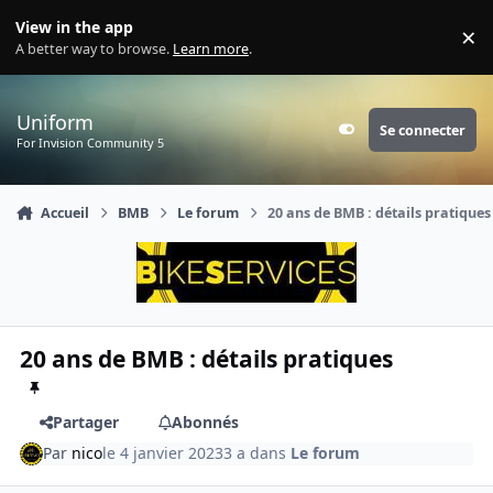
Aller au contenu
View in the app
×
Di
A better way to browse.
Learn more
.
Uniform
Se connecter
Customizer
For Invision Community 5
Accueil
BMB
Le forum
20 ans de BMB : détails pratiques
20 ans de BMB : détails pratiques
Partager
Abonnés
Par
nico
le 4 janvier 2023
3 a
dans
Le forum