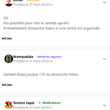
Posté(e)
le 27 mars 2023
3 a
Yo!
Pas possible pour moi le samedi aprem.
Probablement dimanche matin si une sortie est organisée.
Citer
Author stats
Wampadala
Membres réguliers
Posté(e)
le 27 mars 2023
3 a
Samedi dispo jusque 17h ou dimanche matin.
Citer
Author stats
Tonton tapis
Modérateurs
Posté(e)
le 27 mars 2023
3 a