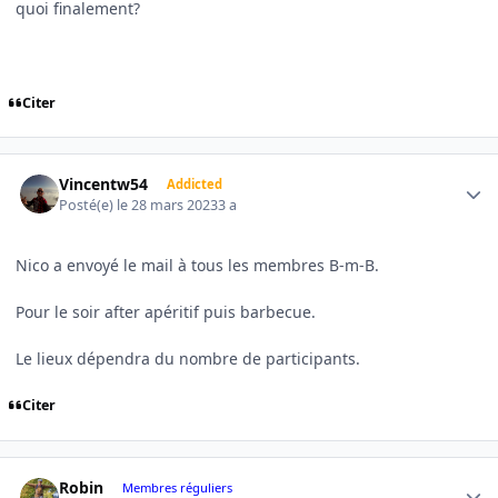
quoi finalement?
Citer
Author stats
Vincentw54
Addicted
Posté(e)
le 28 mars 2023
3 a
Nico a envoyé le mail à tous les membres B-m-B.
Pour le soir after apéritif puis barbecue.
Le lieux dépendra du nombre de participants.
Citer
Author stats
Robin
Membres réguliers