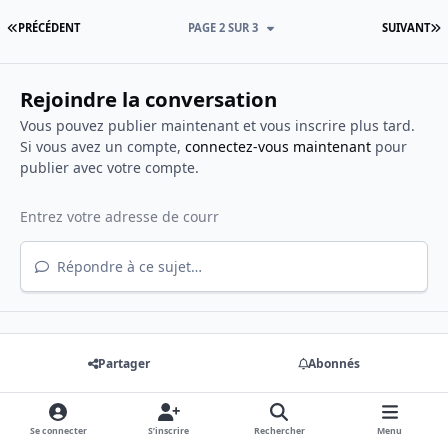
PREMIÈRE PAGE
D
PRÉCÉDENT
PAGE 2 SUR 3
SUIVANT
Rejoindre la conversation
Vous pouvez publier maintenant et vous inscrire plus tard.
Si vous avez un compte,
connectez-vous maintenant
pour
publier avec votre compte.
Répondre à ce sujet…
Partager
Abonnés
Aller sur la liste des sujets
Se connecter
S’inscrire
Rechercher
Menu