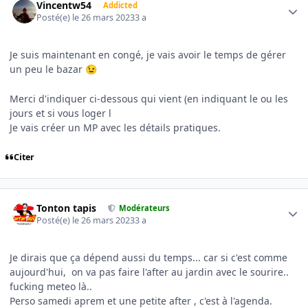
Vincentw54
Addicted
Posté(e)
le 26 mars 2023
3 a
Je suis maintenant en congé, je vais avoir le temps de gérer
un peu le bazar
😉
Merci d'indiquer ci-dessous qui vient (en indiquant le ou les
jours et si vous loger l
Je vais créer un MP avec les détails pratiques.
Citer
Author stats
Tonton tapis
Modérateurs
Posté(e)
le 26 mars 2023
3 a
Je dirais que ça dépend aussi du temps... car si c'est comme
aujourd'hui, on va pas faire l'after au jardin avec le sourire..
fucking meteo là..
Perso samedi aprem et une petite after , c'est à l'agenda.