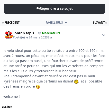
Répondre à ce sujet
PREMIÈRE PAGE
D
PRÉCÉDENT
PAGE 2 SUR 3
SUIVANT
Author stats
Tonton tapis
Modérateurs
Posté(e)
le 24 mars 2023
3 a
le vélo idéal pour cette sortie se situera entre 100 et 160 mm,
avec 2 roues, un pédalier, mono c'est mieux mais pour les fans
du 3x9 ça passera aussi, une fourchette avant de préférence
et une arrière pour ceusses qui ont les vertèbres en compote,
mais les culs durs y trouveront leur bonheur.
Pneu cramponné devant et derrière car c'est pas le midi
Pyrénées malgré ce que certains en disent
et si possible
des freins en ordre
welcome !
Citer