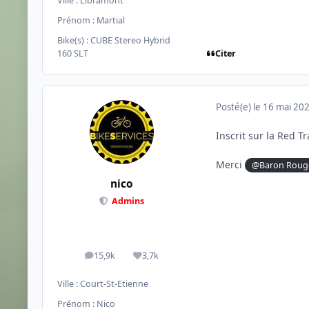
Ville :
Libramont
Prénom :
Martial
Bike(s) :
CUBE Stereo Hybrid
Citer
160 SLT
Posté(e)
le 16 mai 20
Inscrit sur la Red T
Merci
@Baron Roug
nico
Admins
15,9k
3,7k
messages
Réputation
Ville :
Court-St-Etienne
Prénom :
Nico