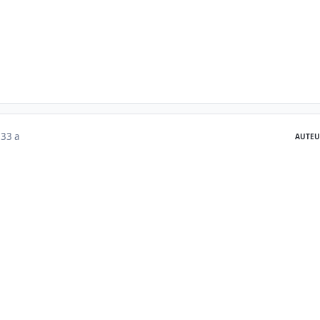
23
3 a
AUTEU