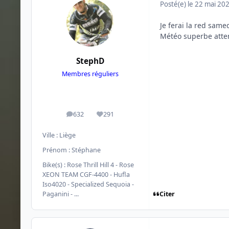
Posté(e)
le 22 mai 20
Je ferai la red same
Météo superbe atte
StephD
Membres réguliers
632
291
messages
Réputation
Ville :
Liège
Prénom :
Stéphane
Bike(s) :
Rose Thrill Hill 4 - Rose
XEON TEAM CGF-4400 - Hufla
Iso4020 - Specialized Sequoia -
Citer
Paganini - ...