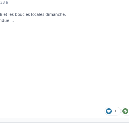
23
3 a
di et les boucles locales dimanche.
ndue ...
1