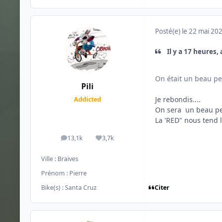
Posté(e)
le 22 mai 20
Il y a 17 heures, 
On était un beau p
Pili
Je rebondis....
Addicted
On sera un beau pe
La 'RED" nous tend 
13,1k
3,7k
messages
Réputation
Ville :
Braives
Prénom :
Pierre
Citer
Bike(s) :
Santa Cruz