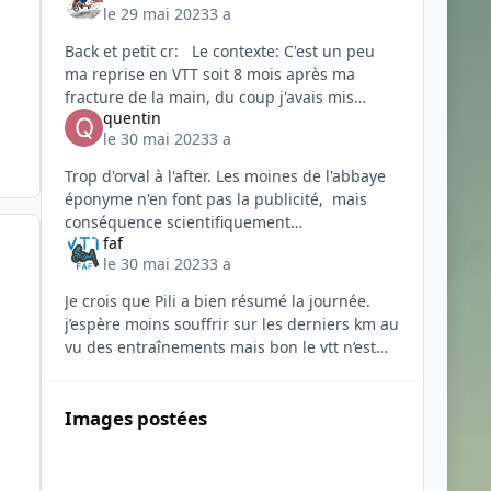
le 29 mai 2023
3 a
Back et petit cr: Le contexte: C'est un peu
ma reprise en VTT soit 8 mois après ma
fracture de la main, du coup j'avais mis
quentin
toutes les chances de mon côté, grosse
le 30 mai 2023
3 a
soirée la veille et
Trop d'orval à l'after. Les moines de l'abbaye
éponyme n'en font pas la publicité, mais
conséquence scientifiquement
faf
malheureusement prouvée. Courage🥃
le 30 mai 2023
3 a
Je crois que Pili a bien résumé la journée.
j’espère moins souffrir sur les derniers km au
vu des entraînements mais bon le vtt n’est
pas une science exacte 😜 mon CR sera la
vidéo ci dessous
Images postées