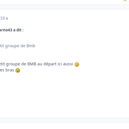
23
3 a
arno43 a dit :
etit groupe de Bmb
tit groupe de BMB au départ ici aussi
les bras