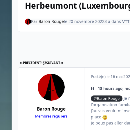
Herbeumont (Luxembour
Par
Baron Rouge
le 20 novembre 2022
3 a
dans
VTT
PREMIÈRE PAGE
DERNIÈRE PAGE
PRÉCÉDENT
1
2
3
SUIVANT
Posté(e)
le 16 mai 20
18 hours ago, nic
Je 
@Baron Rouge
l'organisation famili
Baron Rouge
J'aurais voulu m'insc
Membres réguliers
place
Je peux pas aller d