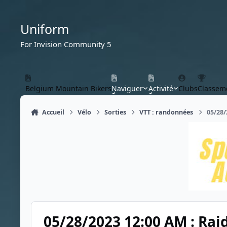
Aller au contenu
Uniform
For Invision Community 5
Belgium Mountain Bikers
Naviguer
Activité
Clubs
Classem
Accueil
Vélo
Sorties
VTT : randonnées
05/28/
05/28/2023 12:00 AM : Raid