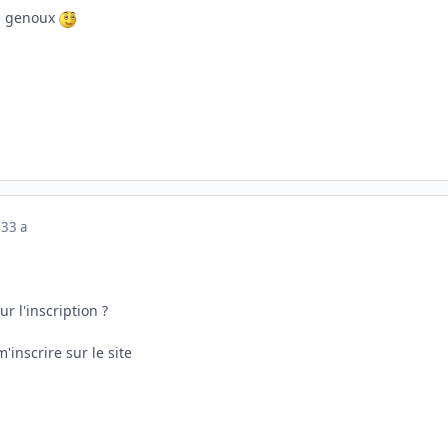
s genoux
23
3 a
r l'inscription ?
'inscrire sur le site