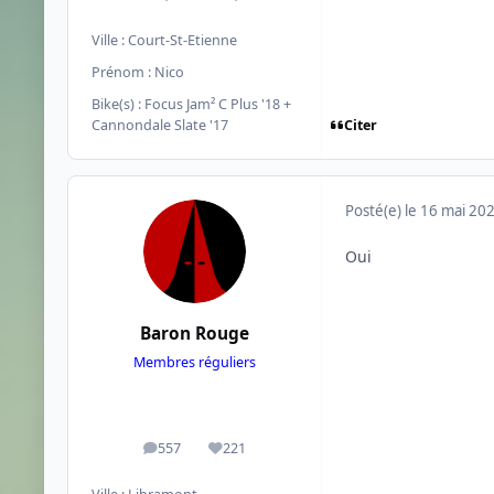
Ville :
Court-St-Etienne
Prénom :
Nico
Bike(s) :
Focus Jam² C Plus '18 +
Citer
Cannondale Slate '17
Posté(e)
le 16 mai 20
Oui
Baron Rouge
Membres réguliers
557
221
messages
Réputation