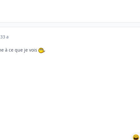
23
3 a
me à ce que je vois