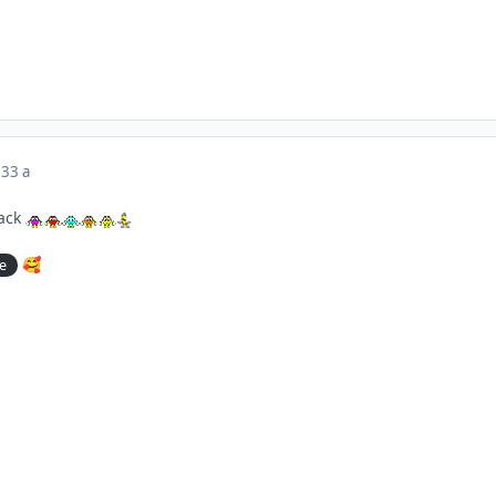
23
3 a
rack
e
🥰