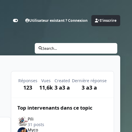
Utilisateur existant ? Connexion
S’inscrire
Customizer
Search...
Réponses
Vues
Created
Dernière réponse
123
11,6k
3 a
3 a
3 a
3 a
Top intervenants dans ce topic
Pili
31 posts
Myco