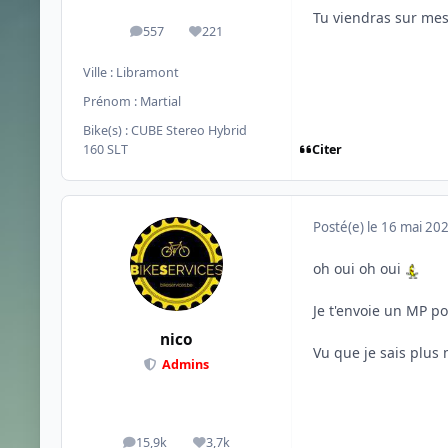
Tu viendras sur me
557
221
messages
Réputation
Ville :
Libramont
Prénom :
Martial
Bike(s) :
CUBE Stereo Hybrid
Citer
160 SLT
Posté(e)
le 16 mai 20
oh oui oh oui
Je t'envoie un MP pou
nico
Vu que je sais plus m
Admins
15,9k
3,7k
messages
Réputation