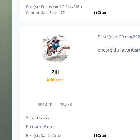
Bike(s) :
Focus Jam² C Plus '18 +
Citer
Cannondale Slate '17
Posté(e)
le 20 mai 20
encore du favoritis
Pili
Addicted
13,1k
3,7k
messages
Réputation
Ville :
Braives
Prénom :
Pierre
Citer
Bike(s) :
Santa Cruz