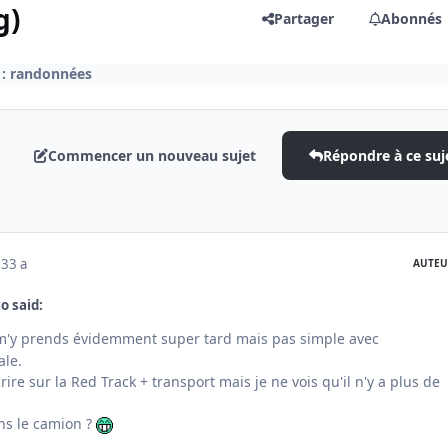
g)
Partager
Abonnés
 : randonnées
Commencer un nouveau sujet
Répondre à ce suj
23
3 a
AUTEU
o said:
m'y prends évidemment super tard mais pas simple avec
ale.
rire sur la Red Track + transport mais je ne vois qu'il n'y a plus de
ans le camion ?