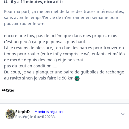
il y a 11 minutes, nico a dit :
Pour ma part, ça me permet de faire des traces intéressantes,
sans avoir le temps/l'envie de m'entrainer en semaine pour
pouvoir rouler le w-e.
encore une fois, pas de polémique dans mes propos, mais
c'est un peu à ça que je pensais plus haut....
Là je reviens de blessure, j'en chie des barres pour trouver du
temps pour rouler (entre taf y compris le wè, enfants et météo
de merde depuis des mois) et je ne serai
pas du tout en condition.....
Du coup, je vais planquer une paire de guibolles de rechange
au ravito sinon je vais faire le 50 km
Citer
Author stats
StephD
Membres réguliers
Posté(e)
le 6 avril 2023
3 a