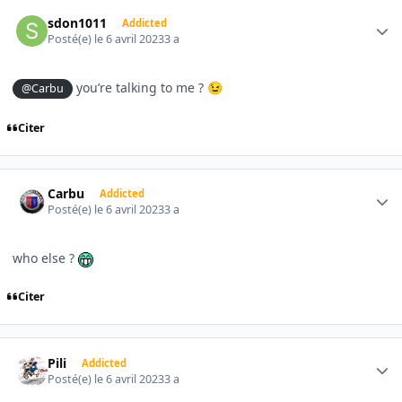
Author stats
sdon1011
Addicted
Posté(e)
le 6 avril 2023
3 a
you’re talking to me ?
@Carbu
😉
Citer
Author stats
Carbu
Addicted
Posté(e)
le 6 avril 2023
3 a
who else ?
Citer
Author stats
Pili
Addicted
Posté(e)
le 6 avril 2023
3 a