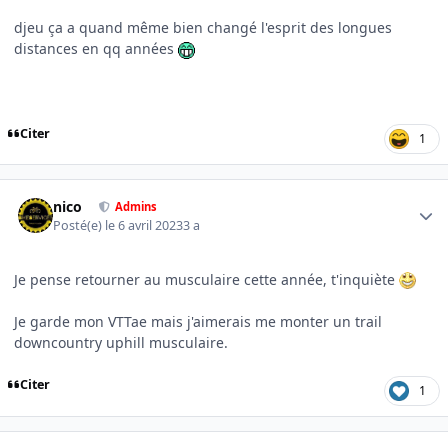
djeu ça a quand même bien changé l'esprit des longues
distances en qq années
Citer
1
Author stats
nico
Admins
Posté(e)
le 6 avril 2023
3 a
Je pense retourner au musculaire cette année, t'inquiète
Je garde mon VTTae mais j'aimerais me monter un trail
downcountry uphill musculaire.
Citer
1
Author stats