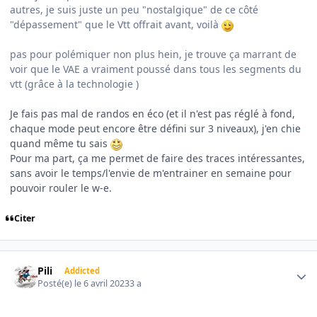
autres, je suis juste un peu "nostalgique" de ce côté
"dépassement" que le Vtt offrait avant, voilà
pas pour polémiquer non plus hein, je trouve ça marrant de
voir que le VAE a vraiment poussé dans tous les segments du
vtt (grâce à la technologie )
Je fais pas mal de randos en éco (et il n'est pas réglé à fond,
chaque mode peut encore être défini sur 3 niveaux), j'en chie
quand même tu sais
Pour ma part, ça me permet de faire des traces intéressantes,
sans avoir le temps/l'envie de m'entrainer en semaine pour
pouvoir rouler le w-e.
Citer
Author stats
Pili
Addicted
Posté(e)
le 6 avril 2023
3 a