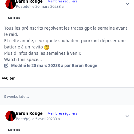
Baron Rouge
Membres réguliers
Posté(e)
le 20 mars 2023
3 a
AUTEUR
Tous les préinscrits reçoivent les traces gpx la semaine avant
le raid.
Et cette année, ceux qui le souhaitent pourront déposer une
batterie à un ravito
Plus d'infos dans les semaines à venir.
Watch this space...
Modifié
le 20 mars 2023
3 a
par Baron Rouge
Citer
3 weeks later...
Author stats
Baron Rouge
Membres réguliers
Posté(e)
le 5 avril 2023
3 a
AUTEUR