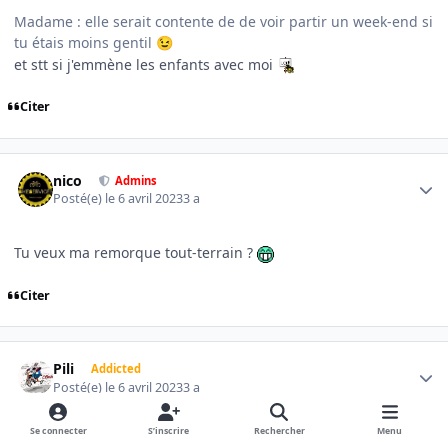
Madame : elle
serait contente de de voir partir un week-end si
tu étais moins gentil
😉
et stt si j'emmène les enfants avec moi
Citer
Author stats
nico
Admins
Posté(e)
le 6 avril 2023
3 a
Tu veux ma remorque tout-terrain ?
Citer
Author stats
Pili
Addicted
Posté(e)
le 6 avril 2023
3 a
Se connecter
S’inscrire
Rechercher
Menu
chiche