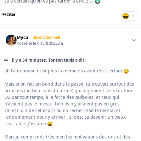
suis certain qu'on va pas tarder à être 3 ...
Citer
1
Author stats
Myco
Inconditionnels
Posté(e)
le 6 avril 2023
3 a
il y a 54 minutes, Tonton tapis a dit :
ah l'autonomie n'est plus la même qu'avant c'est certain
Mais si on fait un bond dans le passé, tu trouvais surtout des
arrachés (au bon sens du terme) qui alignaient les marathons
O2 par tout temps, à la force des guiboles, et ceux qui
n'avaient pas le niveau, ben ils n'y allaient pas en gros.
On est loin de cet esprit où on recherchait le mental et
l'entrainement pour y arriver , si c'est ça devenir un vieux
réac, alors j'assume
Mais je comprends très bien les motivations des uns et des