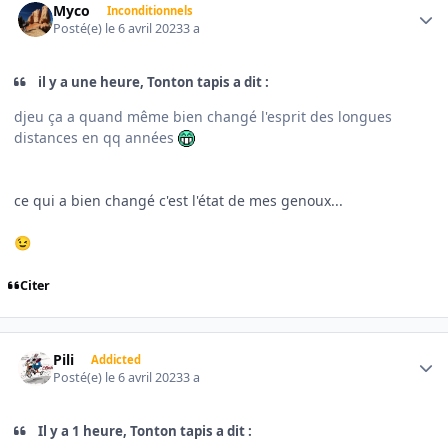
Myco
Inconditionnels
Posté(e)
le 6 avril 2023
3 a
il y a une heure, Tonton tapis a dit :
djeu ça a quand même bien changé l'esprit des longues
distances en qq années
ce qui a bien changé c'est l'état de mes genoux...
😉
Citer
Author stats
Pili
Addicted
Posté(e)
le 6 avril 2023
3 a
Il y a 1 heure, Tonton tapis a dit :