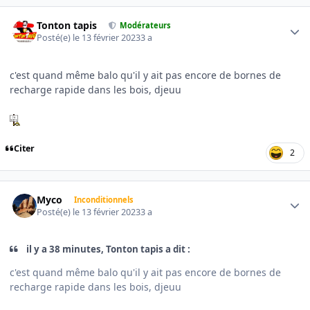
Author stats
Tonton tapis
Modérateurs
Posté(e)
le 13 février 2023
3 a
c'est quand même balo qu'il y ait pas encore de bornes de
recharge rapide dans les bois, djeuu
Citer
2
Author stats
Myco
Inconditionnels
Posté(e)
le 13 février 2023
3 a
il y a 38 minutes, Tonton tapis a dit :
c'est quand même balo qu'il y ait pas encore de bornes de
recharge rapide dans les bois, djeuu