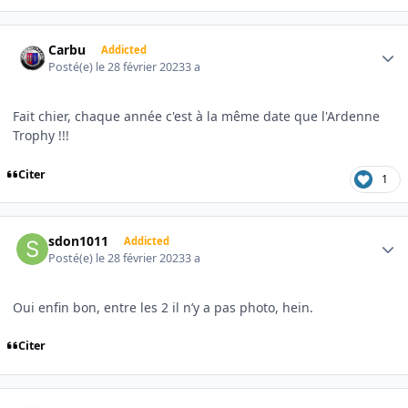
Author stats
Carbu
Addicted
Posté(e)
le 28 février 2023
3 a
Fait chier, chaque année c'est à la même date que l'Ardenne
Trophy !!!
Citer
1
Author stats
sdon1011
Addicted
Posté(e)
le 28 février 2023
3 a
Oui enfin bon, entre les 2 il n’y a pas photo, hein.
Citer
Author stats