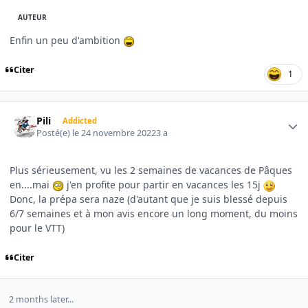
AUTEUR
Enfin un peu d'ambition
Citer
1
Author stats
Pili
Addicted
Posté(e)
le 24 novembre 2022
3 a
Plus sérieusement, vu les 2 semaines de vacances de Pâques
en....mai
j'en profite pour partir en vacances les 15j
Donc, la prépa sera naze (d'autant que je suis blessé depuis
6/7 semaines et à mon avis encore un long moment, du moins
pour le VTT)
Citer
2 months later...