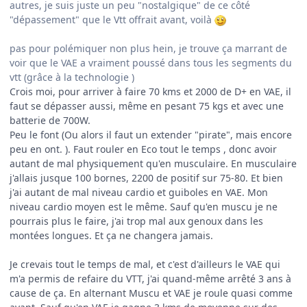
autres, je suis juste un peu "nostalgique" de ce côté
"dépassement" que le Vtt offrait avant, voilà
pas pour polémiquer non plus hein, je trouve ça marrant de
voir que le VAE a vraiment poussé dans tous les segments du
vtt (grâce à la technologie )
Crois moi, pour arriver à faire 70 kms et 2000 de D+ en VAE, il
faut se dépasser aussi, même en pesant 75 kgs et avec une
batterie de 700W.
Peu le font (Ou alors il faut un extender "pirate", mais encore
peu en ont. ). Faut rouler en Eco tout le temps , donc avoir
autant de mal physiquement qu'en musculaire. En musculaire
j'allais jusque 100 bornes, 2200 de positif sur 75-80. Et bien
j'ai autant de mal niveau cardio et guiboles en VAE. Mon
niveau cardio moyen est le même. Sauf qu'en muscu je ne
pourrais plus le faire, j'ai trop mal aux genoux dans les
montées longues. Et ça ne changera jamais.
Je crevais tout le temps de mal, et c'est d'ailleurs le VAE qui
m'a permis de refaire du VTT, j'ai quand-même arrêté 3 ans à
cause de ça. En alternant Muscu et VAE je roule quasi comme