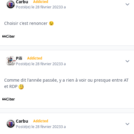
Carbu
Addicted
Posté(e)
le 28 février 2023
3 a
Choisir c'est renoncer
😉
Citer
Author stats
Pili
Addicted
Posté(e)
le 28 février 2023
3 a
Comme dit l'année passée, y a rien à voir ou presque entre AT
et RDP
Citer
Author stats
Carbu
Addicted
Posté(e)
le 28 février 2023
3 a