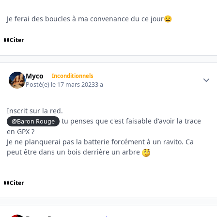
Je ferai des boucles à ma convenance du ce jour
😀
Citer
Author stats
Myco
Inconditionnels
Posté(e)
le 17 mars 2023
3 a
Inscrit sur la red.
tu penses que c'est faisable d'avoir la trace
@Baron Rouge
en GPX ?
Je ne planquerai pas la batterie forcément à un ravito. Ca
peut être dans un bois derrière un arbre
Citer
Author stats