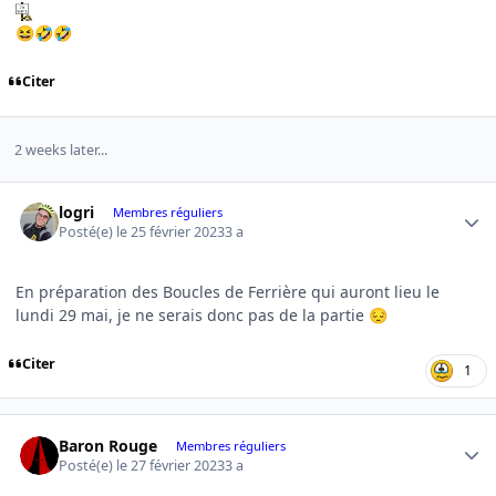
😆
🤣
🤣
Citer
2 weeks later...
Author stats
logri
Membres réguliers
Posté(e)
le 25 février 2023
3 a
En préparation des Boucles de Ferrière qui auront lieu le
lundi 29 mai, je ne serais donc pas de la partie
😔
Citer
1
Author stats
Baron Rouge
Membres réguliers
Posté(e)
le 27 février 2023
3 a