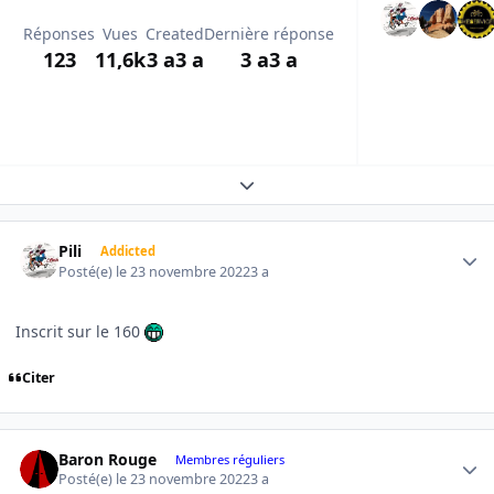
Réponses
Vues
Created
Dernière réponse
123
11,6k
3 a
3 a
3 a
3 a
Expand topic overview
Author stats
Pili
Addicted
Posté(e)
le 23 novembre 2022
3 a
Inscrit sur le 160
Citer
Author stats
Baron Rouge
Membres réguliers
Posté(e)
le 23 novembre 2022
3 a