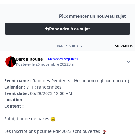
Commencer un nouveau sujet
Répondre à ce sujet
D
PAGE 1 SUR 3
SUIVANT
Author stats
Baron Rouge
Membres réguliers
Posté(e)
le 20 novembre 2022
3 a
Event name :
Raid des Pénitents - Herbeumont (Luxembourg)
Calendar :
VTT : randonnées
Event date :
05/28/2023 12:00 AM
Location
:
Content :
Salut, bande de nazes
Les inscriptions pour le RdP 2023 sont ouvertes