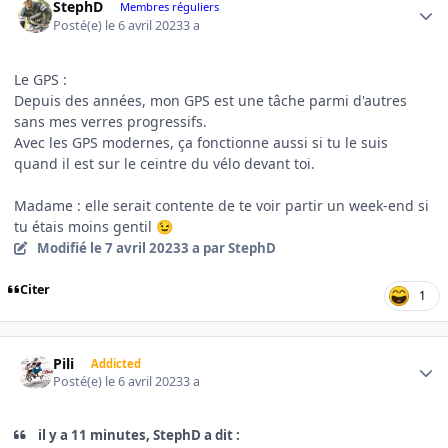
StephD
Membres réguliers
Posté(e)
le 6 avril 2023
3 a
Le GPS
:
Depuis des années, mon GPS est une tâche parmi d'autres
sans mes verres progressifs.
Avec les GPS modernes, ça fonctionne aussi si tu le suis
quand il est sur le ceintre du vélo devant toi.
Madame : elle
serait contente de te voir partir un week-end si
tu étais moins gentil
😉
Modifié
le 7 avril 2023
3 a
par StephD
Citer
1
Author stats
Pili
Addicted
Posté(e)
le 6 avril 2023
3 a
il y a 11 minutes, StephD a dit :