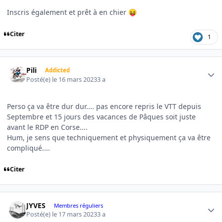
Inscris également et prêt à en chier
😝
Citer
1
Author stats
Pili
Addicted
Posté(e)
le 16 mars 2023
3 a
Perso ça va être dur dur.... pas encore repris le VTT depuis
Septembre et 15 jours des vacances de Pâques soit juste
avant le RDP en Corse....
Hum, je sens que techniquement et physiquement ça va être
compliqué....
Citer
Author stats
JYVES
Membres réguliers
Posté(e)
le 17 mars 2023
3 a