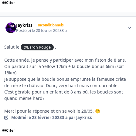
Citer
Author stats
Jaykriss
Inconditionnels
Posté(e)
le 28 février 2023
3 a
Salut le
,
@Baron Rouge
Cette année, je pense y participer avec mon fiston de 8 ans.
On partirait sur la Yellow 12km + la boucle bonus 6km (soit
18km).
Je suppose que la boucle bonus emprunte la fameuse crête
derrière le château. Donc, very hard mais contournable.
C'est gérable pour un enfant de 8 ans où, les boucles sont
quand même hard?
Merci pour la réponse et on se voit le 28/05.
😊
Modifié
le 28 février 2023
3 a
par Jaykriss
Citer