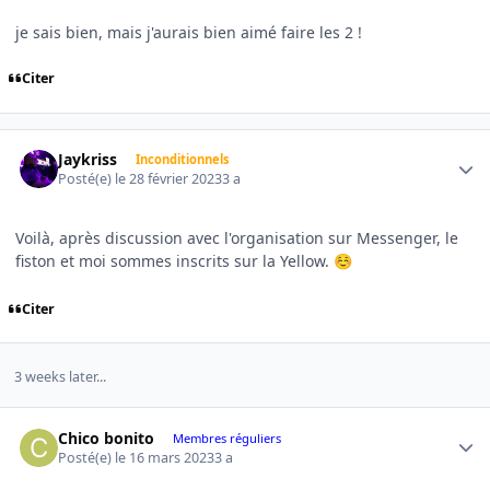
je sais bien, mais j'aurais bien aimé faire les 2 !
Citer
Author stats
Jaykriss
Inconditionnels
Posté(e)
le 28 février 2023
3 a
Voilà, après discussion avec l'organisation sur Messenger, le
fiston et moi sommes inscrits sur la Yellow.
☺️
Citer
3 weeks later...
Author stats
Chico bonito
Membres réguliers
Posté(e)
le 16 mars 2023
3 a