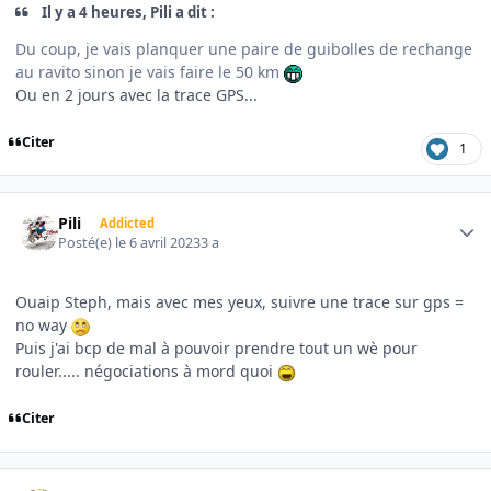
Il y a 4 heures, Pili a dit :
Du coup, je vais planquer une paire de guibolles de rechange
au ravito sinon je vais faire le 50 km
Ou en 2 jours avec la trace GPS...
Citer
1
Author stats
Pili
Addicted
Posté(e)
le 6 avril 2023
3 a
Ouaip Steph, mais avec mes yeux, suivre une trace sur gps =
no way
Puis j'ai bcp de mal à pouvoir prendre tout un wè pour
rouler..... négociations à mord quoi
Citer
Author stats