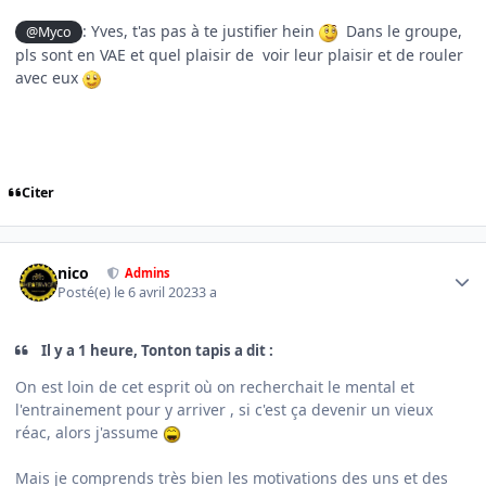
: Yves, t'as pas à te justifier hein
Dans le groupe,
@Myco
pls sont en VAE et quel plaisir de voir leur plaisir et de rouler
avec eux
Citer
Author stats
nico
Admins
Posté(e)
le 6 avril 2023
3 a
Il y a 1 heure, Tonton tapis a dit :
On est loin de cet esprit où on recherchait le mental et
l'entrainement pour y arriver , si c'est ça devenir un vieux
réac, alors j'assume
Mais je comprends très bien les motivations des uns et des