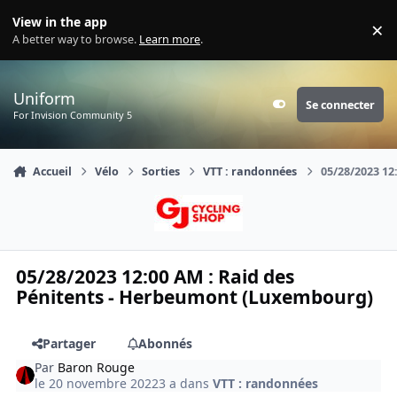
Aller au contenu
View in the app
×
Di
A better way to browse.
Learn more
.
Uniform
Se connecter
Customizer
For Invision Community 5
Accueil
Vélo
Sorties
VTT : randonnées
05/28/2023 12
05/28/2023 12:00 AM : Raid des
Pénitents - Herbeumont (Luxembourg)
Partager
Abonnés
Par
Baron Rouge
le 20 novembre 2022
3 a
dans
VTT : randonnées