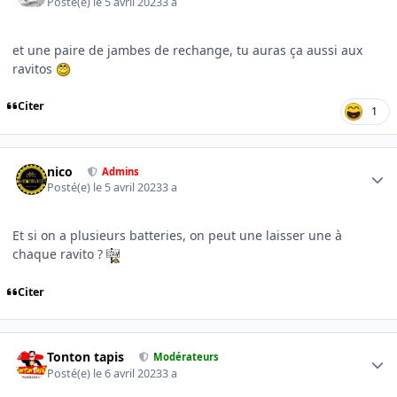
Posté(e)
le 5 avril 2023
3 a
et une paire de jambes de rechange, tu auras ça aussi aux
ravitos
Citer
1
Author stats
nico
Admins
Posté(e)
le 5 avril 2023
3 a
Et si on a plusieurs batteries, on peut une laisser une à
chaque ravito ?
Citer
Author stats
Tonton tapis
Modérateurs
Posté(e)
le 6 avril 2023
3 a