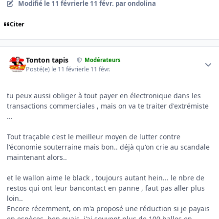
Modifié
le 11 février
le 11 févr.
par ondolina
Citer
Author stats
Tonton tapis
Modérateurs
Posté(e)
le 11 février
le 11 févr.
tu peux aussi obliger à tout payer en électronique dans les
transactions commerciales , mais on va te traiter d'extrémiste
...
Tout traçable c'est le meilleur moyen de lutter contre
l'économie souterraine mais bon.. déjà qu'on crie au scandale
maintenant alors..
et le wallon aime le black , toujours autant hein... le nbre de
restos qui ont leur bancontact en panne , faut pas aller plus
loin..
Encore récemment, on m'a proposé une réduction si je payais
en espèces, ben ouais, j'ai souvent plus de 100 balles en