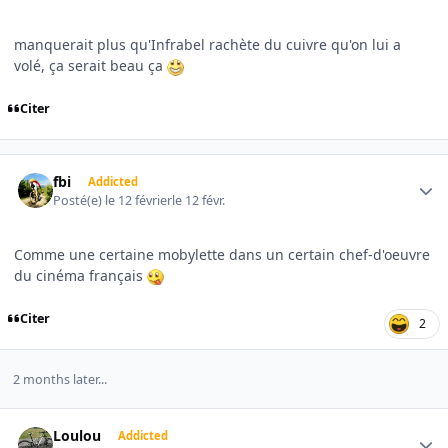
manquerait plus qu'Infrabel rachète du cuivre qu'on lui a
volé, ça serait beau ça
Citer
Author stats
fbi
Addicted
Posté(e)
le 12 février
le 12 févr.
Comme une certaine mobylette dans un certain chef-d'oeuvre
du cinéma français
Citer
2
2 months later...
Author stats
Loulou
Addicted