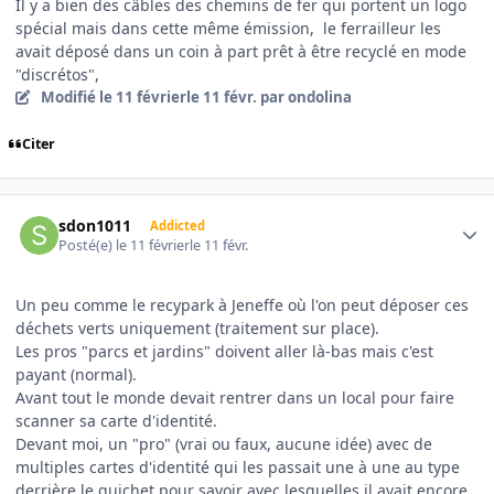
Il y a bien des câbles des chemins de fer qui portent un logo
spécial mais dans cette même émission, le ferrailleur les
avait déposé dans un coin à part prêt à être recyclé en mode
"discrétos",
Modifié
le 11 février
le 11 févr.
par ondolina
Citer
Author stats
sdon1011
Addicted
Posté(e)
le 11 février
le 11 févr.
Un peu comme le recypark à Jeneffe où l'on peut déposer ces
déchets verts uniquement (traitement sur place).
Les pros "parcs et jardins" doivent aller là-bas mais c'est
payant (normal).
Avant tout le monde devait rentrer dans un local pour faire
scanner sa carte d'identité.
Devant moi, un "pro" (vrai ou faux, aucune idée) avec de
multiples cartes d'identité qui les passait une à une au type
derrière le guichet pour savoir avec lesquelles il avait encore