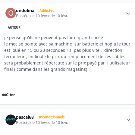
Author stats
ondolina
Addicted
Posté(e)
le 10 février
le 10 févr.
AUTEUR
je pense qu'ils ne peuvent pas faire grand chose
le mec se pointe avec sa machine sur batterie et hopla le tour
est joué en 15 ou 20 secondes ? si pas plus vite , direction
ferrailleur , en finale le prix du remplacement de ces câbles
sera probablement répercuté sur le prix payé par l'utilisateur
final ( comme dans les grands magasins)
Citer
Author stats
pascal68
Inconditionnels
Posté(e)
le 10 février
le 10 févr.