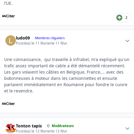
l’UE.
Citer
2
Author stats
ludo09
Membres réguliers
Posté(e)
le 11 février
le 11 févr.
Une connaissance, qui travaille à infrabel, m'a expliqué qu'un
trafic assez important de cable a été démantelé récemment.
Les gars volaient les câbles en Belgique, France,... avec des
bobinneuses à moteur dans les camionnettes et ensuite
partaient immédiatement en Roumanie pour fondre le cuivre
et le revendre.
Citer
Author stats
Tonton tapis
Modérateurs
Posté(e)
le 12 février
le 12 févr.