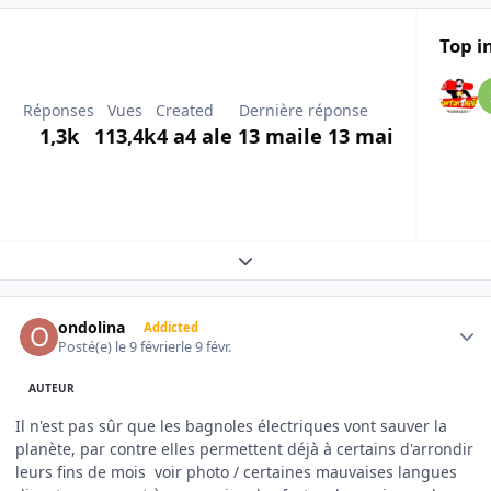
Top i
Réponses
Vues
Created
Dernière réponse
1,3k
113,4k
4 a
4 a
le 13 mai
le 13 mai
Expand topic overview
Author stats
ondolina
Addicted
Posté(e)
le 9 février
le 9 févr.
AUTEUR
Il n'est pas sûr que les bagnoles électriques vont sauver la
planète, par contre elles permettent déjà à certains d'arrondir
leurs fins de mois voir photo / certaines mauvaises langues