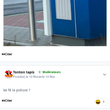
Citer
Author stats
Tonton tapis
Modérateurs
Posté(e)
le 10 février
le 10 févr.
ke fé la polisse ?
Citer
1