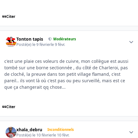
Citer
Author stats
Tonton tapis
Modérateurs
Posté(e)
le 9 février
le 9 févr.
c'est une plaie ces voleurs de cuivre, mon collègue est aussi
tombé sur une borne sectionnée , du côté de Charleroi, pas
de cloché, la preuve dans ton petit village flamand, c'est
pareil.. ils vont là où c'est pas ou peu surveillé, mais est ce
que ça changerait qq chose...
Citer
Author stats
xhala_debru
Inconditionnels
Posté(e)
le 10 février
le 10 févr.