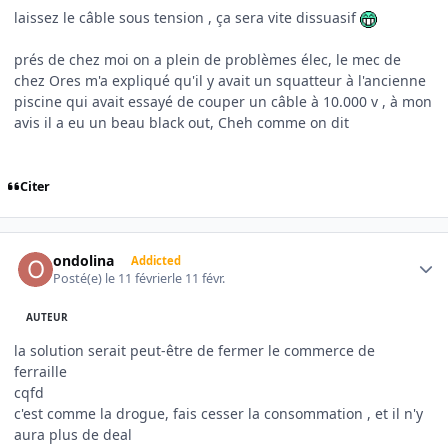
laissez le câble sous tension , ça sera vite dissuasif
prés de chez moi on a plein de problèmes élec, le mec de
chez Ores m'a expliqué qu'il y avait un squatteur à l'ancienne
piscine qui avait essayé de couper un câble à 10.000 v , à mon
avis il a eu un beau black out, Cheh comme on dit
Citer
Author stats
ondolina
Addicted
Posté(e)
le 11 février
le 11 févr.
AUTEUR
la solution serait peut-être de fermer le commerce de
ferraille
cqfd
c'est comme la drogue, fais cesser la consommation , et il n'y
aura plus de deal