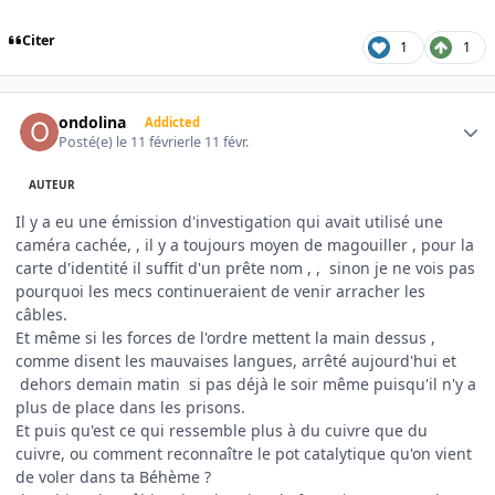
Citer
1
1
Author stats
ondolina
Addicted
Posté(e)
le 11 février
le 11 févr.
AUTEUR
Il y a eu une émission d'investigation qui avait utilisé une
caméra cachée, , il y a toujours moyen de magouiller , pour la
carte d'identité il suffit d'un prête nom , ,
sinon je ne vois pas
pourquoi les mecs continueraient de venir arracher les
câbles.
Et même si les forces de l'ordre mettent la main dessus ,
comme disent les mauvaises langues, arrêté aujourd'hui et
dehors demain matin si pas déjà le soir même puisqu'il n'y a
plus de place dans les prisons.
Et puis qu'est ce qui ressemble plus à du cuivre que du
cuivre, ou comment reconnaître le pot catalytique qu'on vient
de voler dans ta Béhème ?