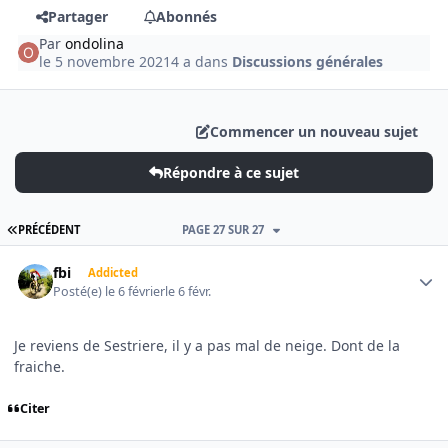
Partager
Abonnés
Par
ondolina
le 5 novembre 2021
4 a
dans
Discussions générales
Commencer un nouveau sujet
Répondre à ce sujet
PREMIÈRE PAGE
PRÉCÉDENT
PAGE 27 SUR 27
Author stats
fbi
Addicted
Posté(e)
le 6 février
le 6 févr.
Je reviens de Sestriere, il y a pas mal de neige. Dont de la
fraiche.
Citer