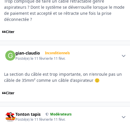
Trop compliqué de faire un câble rétractable genre
aspirateurs ? Dont le système se déverrouille lorsque le mode
de paiement est accepté et se rétracte une fois la prise
déconnectée ?
Citer
Author stats
gian-claudio
Inconditionnels
Posté(e)
le 11 février
le 11 févr.
La section du câble est trop importante, on n'enroule pas un
câble de 35mm² comme un câble d'aspirateur
🙂
Citer
Author stats
Tonton tapis
Modérateurs
Posté(e)
le 11 février
le 11 févr.