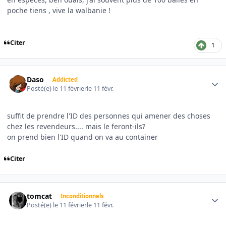
poche tiens , vive la walbanie !
Citer
1
Author stats
Daso
Addicted
Posté(e)
le 11 février
le 11 févr.
suffit de prendre l'ID des personnes qui amener des choses
chez les revendeurs.... mais le feront-ils?
on prend bien l'ID quand on va au container
Citer
Author stats
tomcat
Inconditionnels
Posté(e)
le 11 février
le 11 févr.