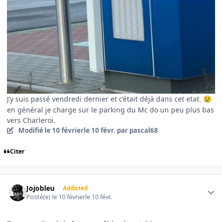
J’y suis passé vendredi dernier et c’était déjà dans cet etat.
😢
en général je charge sur le parking du Mc do un peu plus bas
vers Charleroi.
Modifié
le 10 février
le 10 févr.
par pascal68
Citer
Author stats
Jojobleu
Addicted
Posté(e)
le 10 février
le 10 févr.