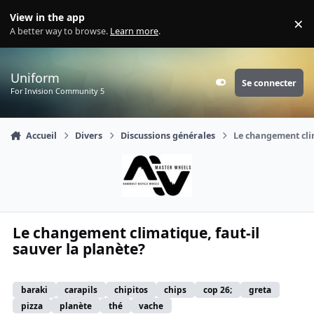
Aller au contenu
View in the app
×
Di
A better way to browse.
Learn more
.
Uniform
Se connecter
Customizer
For Invision Community 5
Accueil
Divers
Discussions générales
Le changement clim
Le changement climatique, faut-il
sauver la planète?
baraki
carapils
chipitos
chips
cop 26;
greta
pizza
planète
thé
vache