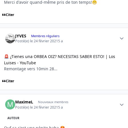
Merci d'avoir quand-même pris de ton temps!
😁
Citer
Author stats
JYVES
Membres réguliers
Posté(e)
le 24 février 2021
5 a
¿Tienes una ORBEA OIZ? NECESITAS SABER ESTO! | Los
🚨
Luises - YouTube
Remontage vers 10min 28...
Citer
Author stats
MaximeL
Nouveaux membres
Posté(e)
le 24 février 2021
5 a
AUTEUR
Ouf ça c'est une pépite haha
🤩