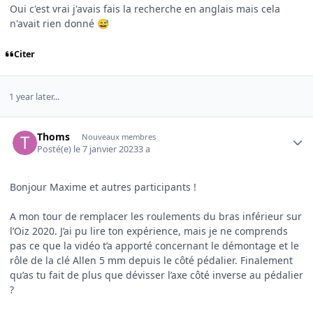
Oui c'est vrai j'avais fais la recherche en anglais mais cela
n'avait rien donné
😅
Citer
1 year later...
Author stats
Thoms
Nouveaux membres
Posté(e)
le 7 janvier 2023
3 a
Bonjour Maxime et autres participants !
A mon tour de remplacer les roulements du bras inférieur sur
l’Oiz 2020. J’ai pu lire ton expérience, mais je ne comprends
pas ce que la vidéo t’a apporté concernant le démontage et le
rôle de la clé Allen 5 mm depuis le côté pédalier. Finalement
qu’as tu fait de plus que dévisser l’axe côté inverse au pédalier
?