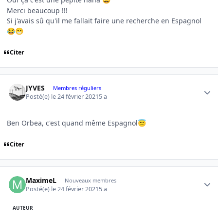
Merci beaucoup !!!
Si j'avais sû qu'il me fallait faire une recherche en Espagnol
😂
😁
Citer
Author stats
JYVES
Membres réguliers
Posté(e)
le 24 février 2021
5 a
Ben Orbea, c'est quand même Espagnol
😇
Citer
Author stats
MaximeL
Nouveaux membres
Posté(e)
le 24 février 2021
5 a
AUTEUR