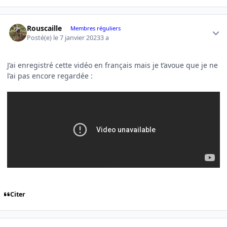
Author stats
Rouscaille
Membres réguliers
Posté(e)
le 7 janvier 2023
3 a
J’ai enregistré cette vidéo en français mais je t’avoue que je ne
l’ai pas encore regardée
:
Citer
Author stats