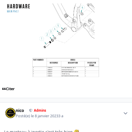
Citer
Author stats
nico
Admins
Posté(e)
le 8 janvier 2023
3 a
Le marteau à inertie c'est très bien