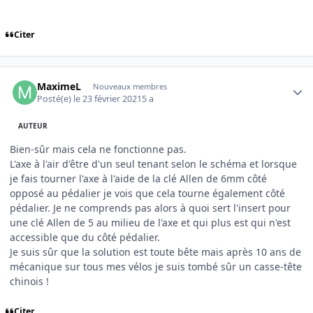
Citer
Author stats
MaximeL
Nouveaux membres
Posté(e)
le 23 février 2021
5 a
AUTEUR
Bien-sûr mais cela ne fonctionne pas.
L'axe à l'air d'être d'un seul tenant selon le schéma et lorsque
je fais tourner l'axe à l'aide de la clé Allen de 6mm côté
opposé au pédalier je vois que cela tourne également côté
pédalier. Je ne comprends pas alors à quoi sert l'insert pour
une clé Allen de 5 au milieu de l'axe et qui plus est qui n'est
accessible que du côté pédalier.
Je suis sûr que la solution est toute bête mais après 10 ans de
mécanique sur tous mes vélos je suis tombé sûr un casse-tête
chinois !
Citer