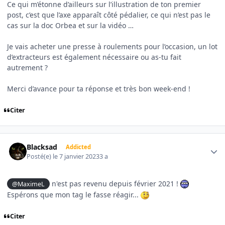
Ce qui m’étonne d’ailleurs sur l’illustration de ton premier
post, c’est que l’axe apparaît côté pédalier, ce qui n’est pas le
cas sur la doc Orbea et sur la vidéo …
Je vais acheter une presse à roulements pour l’occasion, un lot
d’extracteurs est également nécessaire ou as-tu fait
autrement ?
Merci d’avance pour ta réponse et très bon week-end !
Citer
Author stats
Blacksad
Addicted
Posté(e)
le 7 janvier 2023
3 a
n'est pas revenu depuis février 2021 !
@MaximeL
Espérons que mon tag le fasse réagir...
Citer