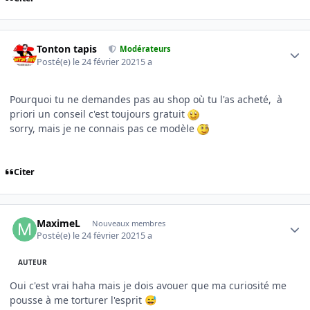
Author stats
Tonton tapis
Modérateurs
Posté(e)
le 24 février 2021
5 a
Pourquoi tu ne demandes pas au shop où tu l'as acheté, à
priori un conseil c'est toujours gratuit
sorry, mais je ne connais pas ce modèle
Citer
Author stats
MaximeL
Nouveaux membres
Posté(e)
le 24 février 2021
5 a
AUTEUR
Oui c'est vrai haha mais je dois avouer que ma curiosité me
pousse à me torturer l'esprit
😅