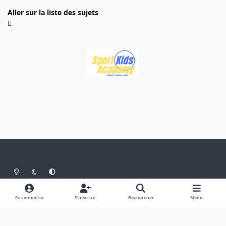
Aller sur la liste des sujets
Light Mode
Dark Mode
System Preference
Langue
Thème
Politique de confidentialité
Se connecter
S’inscrire
Rechercher
Menu
Nous contacter
Cookies
Theme
by
IPSFocus
Belgium Mountain Bikers
Powered by
Invision Community