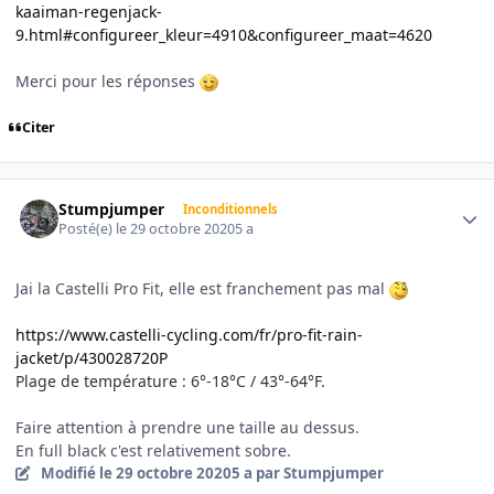
kaaiman-regenjack-
9.html#configureer_kleur=4910&configureer_maat=4620
Merci pour les réponses
Citer
Author stats
Stumpjumper
Inconditionnels
Posté(e)
le 29 octobre 2020
5 a
Jai la Castelli Pro Fit, elle est franchement pas mal
https://www.castelli-cycling.com/fr/pro-fit-rain-
jacket/p/430028720P
Plage de température : 6°-18°C / 43°-64°F.
Faire attention à prendre une taille au dessus.
En full black c'est relativement sobre.
Modifié
le 29 octobre 2020
5 a
par Stumpjumper