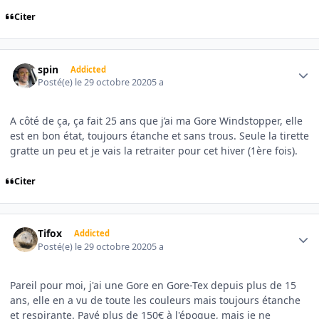
Citer
Author stats
spin
Addicted
Posté(e)
le 29 octobre 2020
5 a
A côté de ça, ça fait 25 ans que j’ai ma Gore Windstopper, elle
est en bon état, toujours étanche et sans trous. Seule la tirette
gratte un peu et je vais la retraiter pour cet hiver (1ère fois).
Citer
Author stats
Tifox
Addicted
Posté(e)
le 29 octobre 2020
5 a
Pareil pour moi, j'ai une Gore en Gore-Tex depuis plus de 15
ans, elle en a vu de toute les couleurs mais toujours étanche
et respirante. Payé plus de 150€ à l'époque, mais je ne