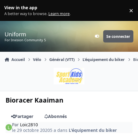
Aller au contenu
View in the app
×
Di
A better way to browse.
Learn more
.
Uniform
Se connecter
Customizer
For Invision Community 5
Accueil
Vélo
Général (VTT)
L'équipement du biker
Bi
Bioracer Kaaiman
Partager
Abonnés
Par
Loic2810
le 29 octobre 2020
5 a
dans
L'équipement du biker