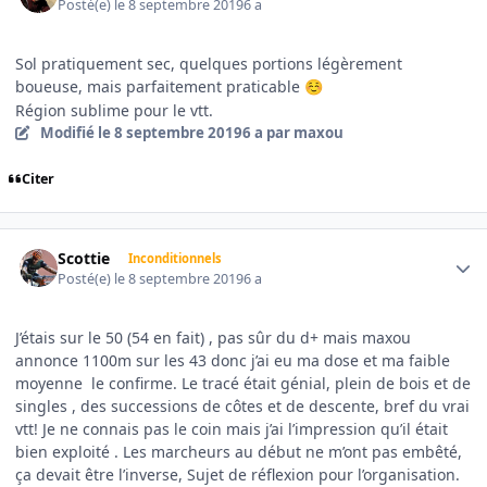
Posté(e)
le 8 septembre 2019
6 a
Sol pratiquement sec, quelques portions légèrement
boueuse, mais parfaitement praticable
☺️
Région sublime pour le vtt.
Modifié
le 8 septembre 2019
6 a
par maxou
Citer
Author stats
Scottie
Inconditionnels
Posté(e)
le 8 septembre 2019
6 a
J’étais sur le 50 (54 en fait) , pas sûr du d+ mais maxou
annonce 1100m sur les 43 donc j’ai eu ma dose et ma faible
moyenne le confirme. Le tracé était génial, plein de bois et de
singles , des successions de côtes et de descente, bref du vrai
vtt! Je ne connais pas le coin mais j’ai l’impression qu’il était
bien exploité . Les marcheurs au début ne m’ont pas embêté,
ça devait être l’inverse, Sujet de réflexion pour l’organisation.