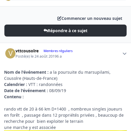
Commencer un nouveau sujet
Répondre à ce sujet
Author stats
vttcousolre
Membres réguliers
Posté(e)
le 24 août 2019
6 a
Nom de l'événement :
a la poursuite du marsupilami,
Cousolre (Hauts-de-France)
Calendrier :
VTT : randonnées
Date de l'événement :
08/09/19
Contenu :
rando vtt de 20 à 66 km D+1400 , nombreux singles joueurs
en forêt , passage dans 12 propriétés privées , beaucoup de
recherche pour bien exploiter le terrain
une marche y est associée