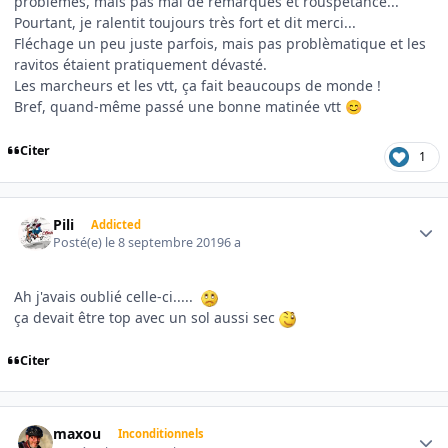
problèmes, mais pas mal de remarques et rouspetance...
Pourtant, je ralentit toujours très fort et dit merci...
Fléchage un peu juste parfois, mais pas problèmatique et les
ravitos étaient pratiquement dévasté.
Les marcheurs et les vtt, ça fait beaucoups de monde !
Bref, quand-même passé une bonne matinée vtt
😊
Citer
1
Author stats
Pili
Addicted
Posté(e)
le 8 septembre 2019
6 a
Ah j'avais oublié celle-ci.....
ça devait être top avec un sol aussi sec
Citer
Author stats
maxou
Inconditionnels