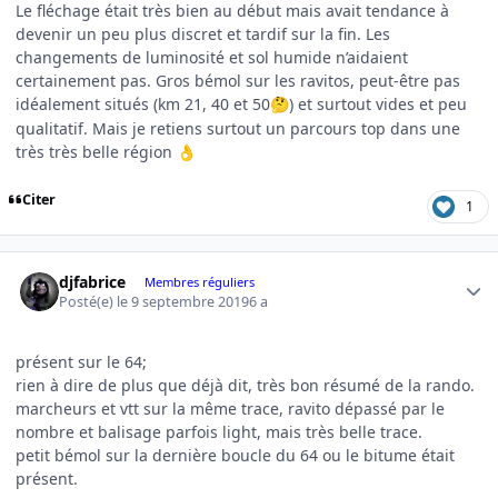
Le fléchage était très bien au début mais avait tendance à
devenir un peu plus discret et tardif sur la fin. Les
changements de luminosité et sol humide n’aidaient
certainement pas. Gros bémol sur les ravitos, peut-être pas
idéalement situés (km 21, 40 et 50
) et surtout vides et peu
🤔
qualitatif. Mais je retiens surtout un parcours top dans une
très très belle région
👌
Citer
1
Author stats
djfabrice
Membres réguliers
Posté(e)
le 9 septembre 2019
6 a
présent sur le 64;
rien à dire de plus que déjà dit, très bon résumé de la rando.
marcheurs et vtt sur la même trace, ravito dépassé par le
nombre et balisage parfois light, mais très belle trace.
petit bémol sur la dernière boucle du 64 ou le bitume était
présent.