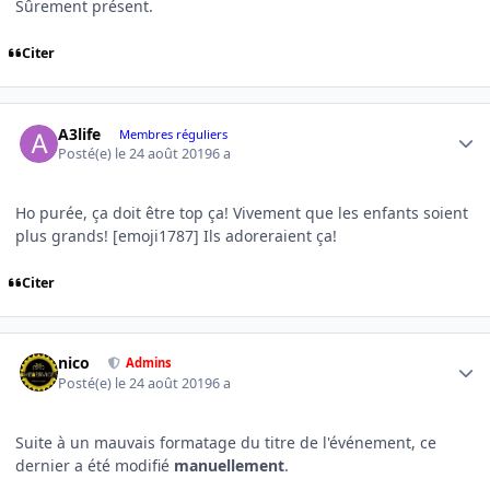
Sûrement présent.
Citer
Author stats
A3life
Membres réguliers
Posté(e)
le 24 août 2019
6 a
Ho purée, ça doit être top ça! Vivement que les enfants soient
plus grands! [emoji1787] Ils adoreraient ça!
Citer
Author stats
nico
Admins
Posté(e)
le 24 août 2019
6 a
Suite à un mauvais formatage du titre de l'événement, ce
dernier a été modifié
manuellement
.