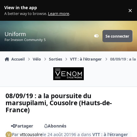
Aller au contenu
View in the app
×
Di
A better way to browse.
Learn more
.
Uniform
Se connecter
Customizer
For Invision Community 5
Accueil
Vélo
Sorties
VTT : à l'étranger
08/09/19 : a l
08/09/19 : a la poursuite du
marsupilami, Cousolre (Hauts-de-
France)
Partager
Abonnés
Par
vttcousolre
le 24 août 2019
6 a
dans
VTT : à l'étranger