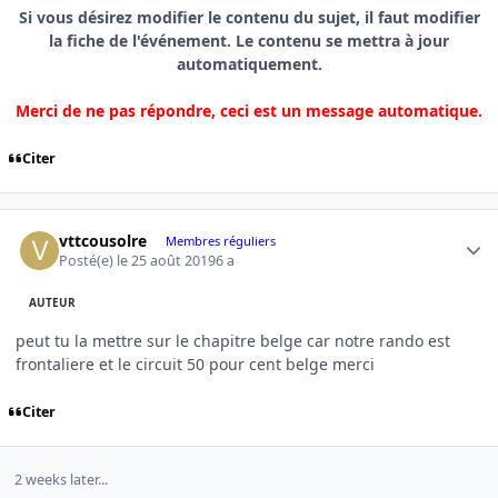
Si vous désirez modifier le contenu du sujet, il faut modifier
la fiche de l'événement. Le contenu se mettra à jour
automatiquement.
Merci de ne pas répondre, ceci est un message automatique.
Citer
Author stats
vttcousolre
Membres réguliers
Posté(e)
le 25 août 2019
6 a
AUTEUR
peut tu la mettre sur le chapitre belge car notre rando est
frontaliere et le circuit 50 pour cent belge merci
Citer
2 weeks later...