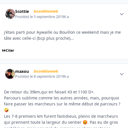
Author stats
Scottie
Inconditionnels
Posté(e)
le 5 septembre 2019
6 a
j'étais parti pour Aywaille ou Bouillon ce weekend mais je me
tâte avec celle-ci (bcp plus proche)...
Citer
Author stats
maxou
Inconditionnels
Posté(e)
le 8 septembre 2019
6 a
De retour du 39km,qui en faisait 43 et 1100 D+.
Parcours sublime comme les autres années, mais, pourquoi
faire passer les marcheurs sur le même début de parcours ?
🤪
Les 7-8 premiers km furent fastidieux, pleins de marcheurs
qui prennent toute la largeur du sentier
. Pas eu de gros
😡