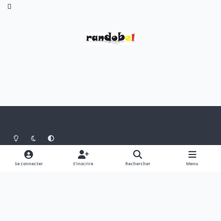
Light Mode
Dark Mode
System Preference
Langue
Thème
Politique de confidentialité
Se connecter
S’inscrire
Rechercher
Menu
Nous contacter
Cookies
Theme
by
IPSFocus
Belgium Mountain Bikers
Powered by
Invision Community