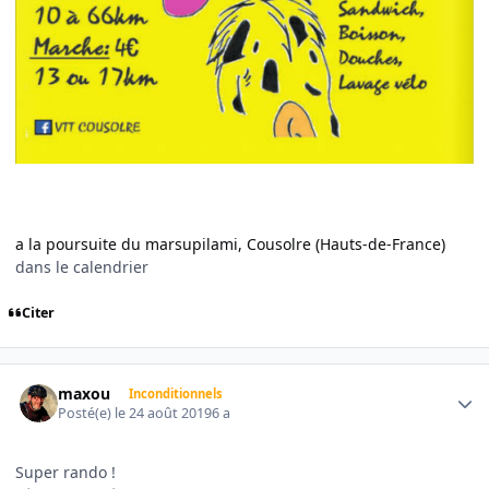
a la poursuite du marsupilami, Cousolre (Hauts-de-France)
dans le calendrier
Citer
Author stats
maxou
Inconditionnels
Posté(e)
le 24 août 2019
6 a
Super rando !