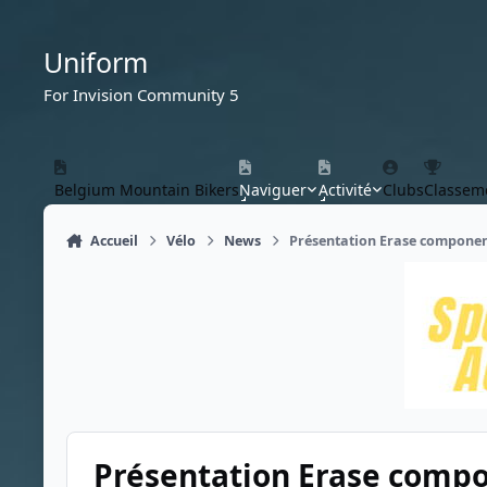
Aller au contenu
Uniform
For Invision Community 5
Belgium Mountain Bikers
Naviguer
Activité
Clubs
Classem
Accueil
Vélo
News
Présentation Erase compone
Présentation Erase comp