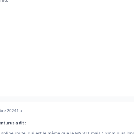
info.
mbre 2024
1 a
enturus a dit :
ro spline route, qui est le même que le MS VTT mais 1.8mm plus lon