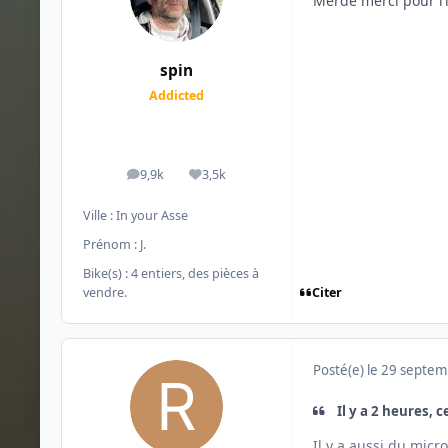
Merde merci pour l’
spin
Addicted
9,9k
3,5k
messages
Réputation
Ville :
In your Asse
Prénom :
J.
Bike(s) :
4 entiers, des pièces à
Citer
vendre.
Posté(e)
le 29 septe
Il y a 2 heures, c
Il y a aussi du mic