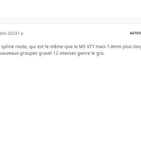
mbre 2024
1 a
AUTEU
ro spline route, qui est le même que le MS VTT mais 1.8mm plus lon
s nouveaux groupes gravel 12 vitesses genre le grx.