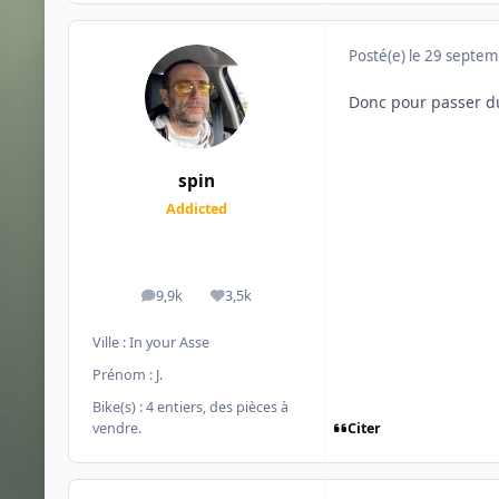
Posté(e)
le 29 septe
Donc pour passer du
spin
Addicted
9,9k
3,5k
messages
Réputation
Ville :
In your Asse
Prénom :
J.
Bike(s) :
4 entiers, des pièces à
Citer
vendre.