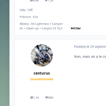
4,6k
1,2k
messages
Réputation
Ville :
Tilff
Prénom :
Eric
Bike(s) :
AX Lightness + Canyon
Citer
AL + Open up + Canyon CF SLX
Posté(e)
le 29 septe
Non, mais on a le co
centurus
Inconditionnels
1,1k
860
messages
Réputation