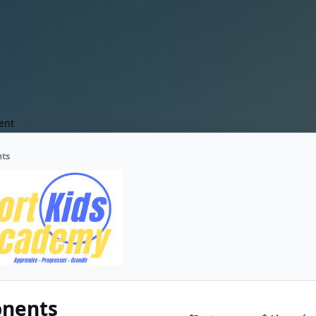
ent
nts
onents