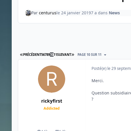
Par
centurus
le 24 janvier 2019
7 a
dans
News
PREMIÈRE PAGE
DERNIÈRE PAGE
PRÉCÉDENT
5
6
7
8
9
10
11
SUIVANT
PAGE 10 SUR 11
Posté(e)
le 29 septe
Merci.
Question subsidiair
?
rickyfirst
Addicted