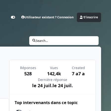
Utilisateur existant ? Connexion
S’inscrire
Customizer
Search...
Réponses
Vues
Created
528
142,4k
7 a
7 a
Dernière réponse
le 24 juil.
le 24 juil.
Top intervenants dans ce topic