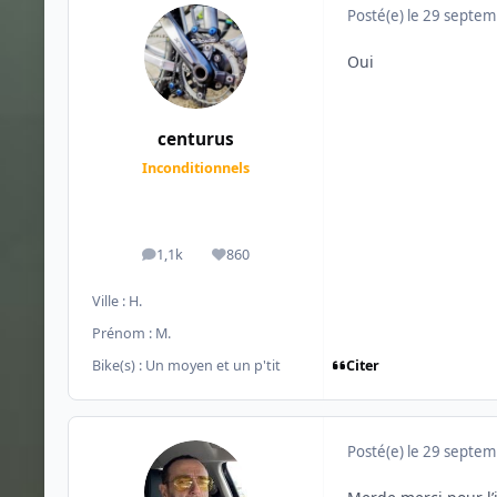
Posté(e)
le 29 septe
Oui
centurus
Inconditionnels
1,1k
860
messages
Réputation
Ville :
H.
Prénom :
M.
Citer
Bike(s) :
Un moyen et un p'tit
Posté(e)
le 29 septe