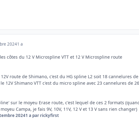
mbre 2024
1 a
 a des côtes du 12 V Microspline VTT et 12 V Microspline route
e 12V route de Shimano, c'est du HG spline L2 soit 18 cannelures de
le 12V Shimano VTT c'est du micro spline avec 23 cannelures de 2
line' sur le moyeu Erase route, c'est lequel de ces 2 formats (quan
moyeu Campa, je fais 9V, 10V, 11V, 12 V et 13 V sans rien changer)
ptembre 2024
1 a
par rickyfirst