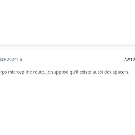
mbre 2024
1 a
AUTEU
rps microspline route. Je suppose qu'il existe aussi des spacers!