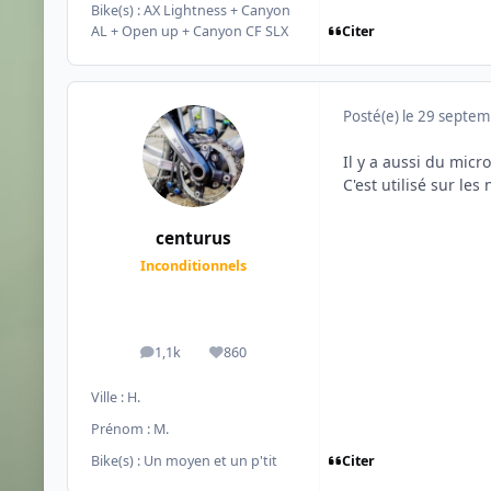
Bike(s) :
AX Lightness + Canyon
Citer
AL + Open up + Canyon CF SLX
Posté(e)
le 29 septe
Il y a aussi du mic
C'est utilisé sur le
centurus
Inconditionnels
1,1k
860
messages
Réputation
Ville :
H.
Prénom :
M.
Citer
Bike(s) :
Un moyen et un p'tit