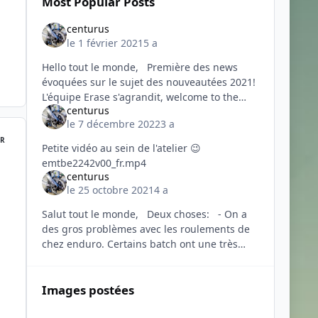
Most Popular Posts
centurus
le 1 février 2021
5 a
Hello tout le monde, Première des news
évoquées sur le sujet des nouveautées 2021!
L'équipe Erase s'agrandit, welcome to the
centurus
team Julien @Giskovcycle!
le 7 décembre 2022
3 a
R
Petite vidéo au sein de l'atelier 😉
emtbe2242v00_fr.mp4
centurus
le 25 octobre 2021
4 a
Salut tout le monde, Deux choses: - On a
des gros problèmes avec les roulements de
chez enduro. Certains batch ont une très
mauvaise étanchéité, ce qui mène à une
usure très pr
Images postées