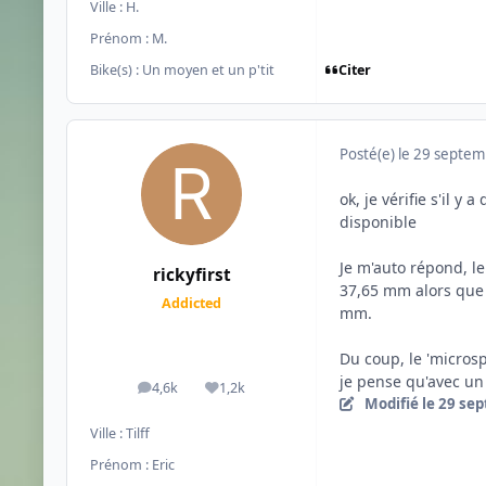
Ville :
H.
Prénom :
M.
Citer
Bike(s) :
Un moyen et un p'tit
Posté(e)
le 29 septe
ok, je vérifie s'il y
disponible
Je m'auto répond, l
rickyfirst
37,65 mm alors que 
Addicted
mm.
Du coup, le 'microsp
je pense qu'avec un 
4,6k
1,2k
messages
Réputation
Modifié
le 29 se
Ville :
Tilff
Prénom :
Eric