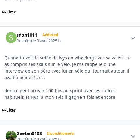
Citer
Author stats
sdon1011
Addicted
Posté(e)
le 9 avril 2025
1 a
Quand tu vois la vidéo de Nys en wheeling avec sa valise, tu
as compris ses skills sur le vélo. Je me rappelle d'une
interview de son père avec lui en vélo qui tournait autour, il
avait à peine 2 ans.
Remco peut arriver 100 fois au sprint avec les cadors
habituels et Nys, à mon avis il gagne 1 fois et encore.
Citer
Author stats
Gaetan0108
Inconditionnels
Posté(e)
le 9 avril 2025
1 a