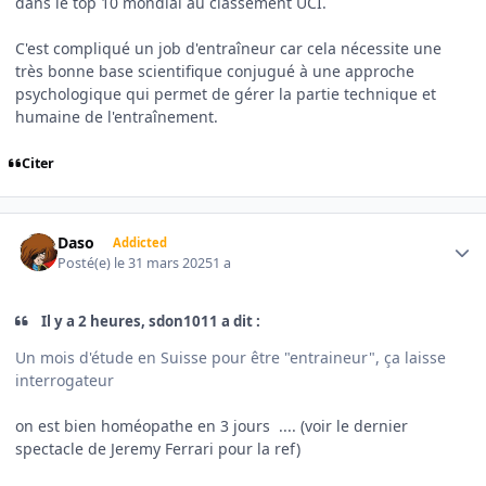
dans le top 10 mondial au classement UCI.
C'est compliqué un job d'entraîneur car cela nécessite une
très bonne base scientifique conjugué à une approche
psychologique qui permet de gérer la partie technique et
humaine de l'entraînement.
Citer
Author stats
Daso
Addicted
Posté(e)
le 31 mars 2025
1 a
Il y a 2 heures, sdon1011 a dit :
Un mois d'étude en Suisse pour être "entraineur", ça laisse
interrogateur
on est bien homéopathe en 3 jours .... (voir le dernier
spectacle de Jeremy Ferrari pour la ref)