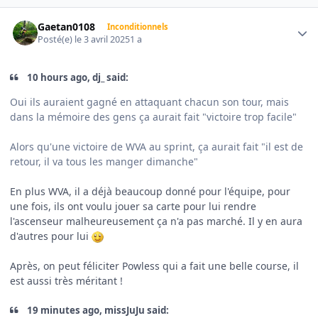
Author stats
Gaetan0108
Inconditionnels
Posté(e)
le 3 avril 2025
1 a
10 hours ago, dj_ said:
Oui ils auraient gagné en attaquant chacun son tour, mais
dans la mémoire des gens ça aurait fait "victoire trop facile"
Alors qu'une victoire de WVA au sprint, ça aurait fait "il est de
retour, il va tous les manger dimanche"
En plus WVA, il a déjà beaucoup donné pour l'équipe, pour
une fois, ils ont voulu jouer sa carte pour lui rendre
l'ascenseur malheureusement ça n'a pas marché. Il y en aura
d'autres pour lui
Après, on peut féliciter Powless qui a fait une belle course, il
est aussi très méritant !
19 minutes ago, missJuJu said: