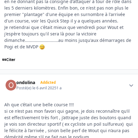
en ne donnant pas la consigne d'attaquer à tour de rôle dans
les 5 derniers kilomètres. Enfin bon, ce n'est pas non plus le
premier "plantage" d'une équipe en surnombre à l'arrivée
d'un course, voir les Quick Step il y a quelques années.
Je retiendrai que c'était mieux que vendredi pour Wout et
j'espère toujours qu'il sera là pour la victoire
dimanche...........................au moins jusqu'aux démarrages de
Pogi et de MVDP
Citer
Author stats
ondolina
Addicted
Posté(e)
le 6 avril 2025
1 a
Ah que c’était une belle course !!!!
si ce n’est pas mon favori qui gagne, je dois reconnaître qu’il
est effectivement très fort , j’attrape juste des boutons quand
je vois son directeur sportif ( ex cycliste un poil sulfureux) qui
le félicite à l’arrivée , sinon belle perf de Wout qui n’aura pas
démérité même s’il ne fait pas le podium.