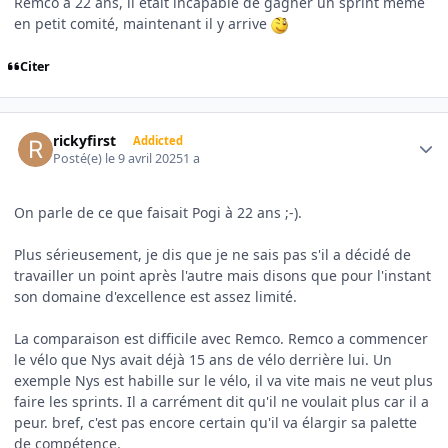
Remco à 22 ans, il était incapable de gagner un sprint même
en petit comité, maintenant il y arrive
Citer
Author stats
rickyfirst
Addicted
Posté(e)
le 9 avril 2025
1 a
On parle de ce que faisait Pogi à 22 ans ;-).
Plus sérieusement, je dis que je ne sais pas s'il a décidé de
travailler un point après l'autre mais disons que pour l'instant
son domaine d'excellence est assez limité.
La comparaison est difficile avec Remco. Remco a commencer
le vélo que Nys avait déjà 15 ans de vélo derrière lui. Un
exemple Nys est habille sur le vélo, il va vite mais ne veut plus
faire les sprints. Il a carrément dit qu'il ne voulait plus car il a
peur. bref, c'est pas encore certain qu'il va élargir sa palette
de compétence.