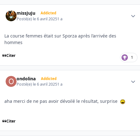
Author stats
missJuJu
Addicted
Posté(e)
le 6 avril 2025
1 a
La course femmes était sur Sporza après l’arrivée des
hommes
Citer
1
Author stats
ondolina
Addicted
Posté(e)
le 6 avril 2025
1 a
aha merci de ne pas avoir dévoilé le résultat, surprise
Citer
Author stats