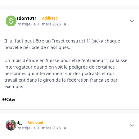
Author stats
sdon1011
Addicted
Posté(e)
le 31 mars 2025
1 a
Il lui faut peut-être un "reset constructif" (sic) à chaque
nouvelle période de classiques.
Un mois d'étude en Suisse pour être "entraineur", ça laisse
interrogateur quand on voit le pédigrée de certaines
personnes qui interviennent sur des podcasts et qui
travaillent dans le giron de la fédération française par
exemple.
Citer
Author stats
dj_
Addicted
Posté(e)
le 31 mars 2025
1 a