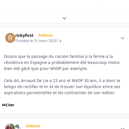
Expand topic overview
Author stats
rickyfirst
Addicted
Posté(e)
le 31 mars 2025
1 a
Disons que le passage du cocoon familial à la ferme à la
résidence en Espagne a probablement été beaucoup moins
bien été géré que pour MVDP par exemple.
Cela dit, Arnaud De Lie a 23 ans et MVDP 30 ans, il a donc le
temps de rectifier le tir et de trouver son équilibre entre ses
aspirations personnelles et les contraintes de son métier.
Citer
Author stats
dj_
Addicted