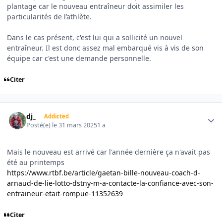
plantage car le nouveau entraîneur doit assimiler les
particularités de l’athlète.
Dans le cas présent, c'est lui qui a sollicité un nouvel
entraîneur. Il est donc assez mal embarqué vis à vis de son
équipe car c'est une demande personnelle.
Citer
Author stats
dj_
Addicted
Posté(e)
le 31 mars 2025
1 a
Mais le nouveau est arrivé car l'année dernière ça n'avait pas
été au printemps
https://www.rtbf.be/article/gaetan-bille-nouveau-coach-d-
arnaud-de-lie-lotto-dstny-m-a-contacte-la-confiance-avec-son-
entraineur-etait-rompue-11352639
Citer