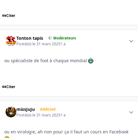
Citer
Author stats
Tonton tapis
Modérateurs
Posté(e)
le 31 mars 2025
1 a
ou spécialiste de foot à chaque mondial
Citer
Author stats
missJuJu
Addicted
Posté(e)
le 31 mars 2025
1 a
ou en virologie, ah non pour ça il faut un cours en Facebook