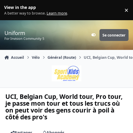
Aller au contenu
View in the app
×
Di
A better way to browse.
Learn more
.
Uniform
Se connecter
Customizer
For Invision Community 5
Accueil
Vélo
Général (Route)
UCI, Belgian Cup, World tou
UCI, Belgian Cup, World tour, Pro tour,
je passe mon tour et tous les trucs où
on peut voir des gens courir à poil à
côté des pro's
Partager
Abonnés