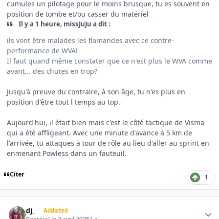
cumules un pilotage pour le moins brusque, tu es souvent en
position de tombe et/ou casser du matériel
Il y a 1 heure, missJuJu a dit :
ils vont être malades les flamandes avec ce contre-
performance de WVA!
Il faut quand même constater que ce n'est plus le WVA comme
avant... des chutes en trop?
Jusqu'à preuve du contraire, à son âge, tu n'es plus en
position d'être tout l temps au top.
Aujourd'hui, il était bien mais c'est le côté tactique de Visma
qui a été affligeant. Avec une minute d'avance à 5 km de
l'arrivée, tu attaques à tour de rôle au lieu d'aller au sprint en
enmenant Powless dans un fauteuil.
Citer
1
Author stats
dj_
Addicted