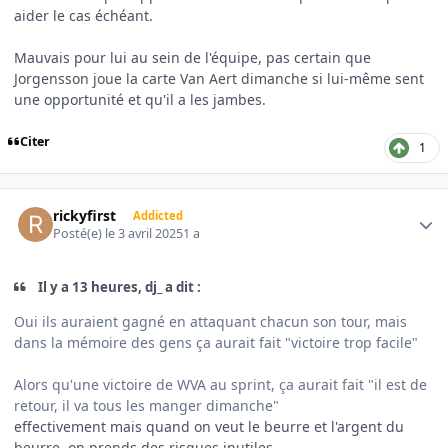
aider le cas échéant.
Mauvais pour lui au sein de l'équipe, pas certain que
Jorgensson joue la carte Van Aert dimanche si lui-même sent
une opportunité et qu'il a les jambes.
Citer
1
Author stats
rickyfirst
Addicted
Posté(e)
le 3 avril 2025
1 a
Il y a 13 heures, dj_ a dit :
Oui ils auraient gagné en attaquant chacun son tour, mais
dans la mémoire des gens ça aurait fait "victoire trop facile"
Alors qu'une victoire de WVA au sprint, ça aurait fait "il est de
retour, il va tous les manger dimanche"
effectivement mais quand on veut le beurre et l'argent du
beurre, on prends des risques inutiles