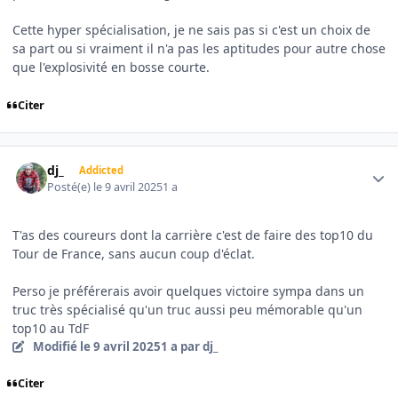
Cette hyper spécialisation, je ne sais pas si c'est un choix de
sa part ou si vraiment il n'a pas les aptitudes pour autre chose
que l'explosivité en bosse courte.
Citer
Author stats
dj_
Addicted
Posté(e)
le 9 avril 2025
1 a
T'as des coureurs dont la carrière c'est de faire des top10 du
Tour de France, sans aucun coup d'éclat.
Perso je préférerais avoir quelques victoire sympa dans un
truc très spécialisé qu'un truc aussi peu mémorable qu'un
top10 au TdF
Modifié
le 9 avril 2025
1 a
par dj_
Citer