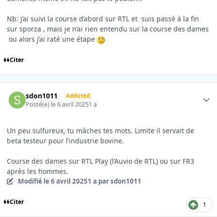
Nb: j’ai suivi la course d’abord sur RTL et suis passé à la fin
sur sporza , mais je n’ai rien entendu sur la course des dames
ou alors j’ai raté une étape
Citer
Author stats
sdon1011
Addicted
Posté(e)
le 6 avril 2025
1 a
Un peu sulfureux, tu mâches tes mots. Limite il servait de
beta testeur pour l’industrie bovine.
Course des dames sur RTL Play (l’Auvio de RTL) ou sur FR3
après les hommes.
Modifié
le 6 avril 2025
1 a
par sdon1011
Citer
1