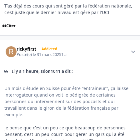
T'as déjà des cours qui sont géré par la fédération nationale,
c'est juste que le dernier niveau est géré par l'UCI
Citer
Author stats
rickyfirst
Addicted
Posté(e)
le 31 mars 2025
1 a
Il y a 1 heure, sdon1011 a dit :
Un mois d'étude en Suisse pour être "entraineur", ça laisse
interrogateur quand on voit le pédigrée de certaines
personnes qui interviennent sur des podcasts et qui
travaillent dans le giron de la fédération française par
exemple.
Je pense que c'est un peu ce que beaucoup de personnes
pensent, c'est un peu 'court' pour gérer un gars qui a été