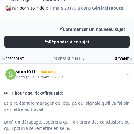
Par
born_to_ride
le 1 mars 2017
9 a
dans
Général (Route)
Commencer un nouveau sujet
Répondre à ce sujet
PREMIÈRE PAGE
D
PRÉCÉDENT
PAGE 83 SUR 101
SUIVANT
Author stats
sdon1011
Addicted
Posté(e)
le 31 mars 2025
1 a
1 hour ago, rickyfirst said:
Le pire étant le manager de l’équipe qui signale qu'il va falloir
se mettre au travail.
Bref, un dérapage. Espérons qu'il en tirera des conclusions et
qu'il pourra se remettre en selle.