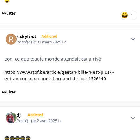
Citer
1
Author stats
rickyfirst
Addicted
Posté(e)
le 31 mars 2025
1 a
Bon, ce que tout le monde attendait est arrivé
https://www.rtbf.be/article/gaetan-bille-n-est-plus-l-
entraineur-personnel-d-arnaud-de-lie-11526149
Citer
Author stats
dj_
Addicted
Posté(e)
le 2 avril 2025
1 a