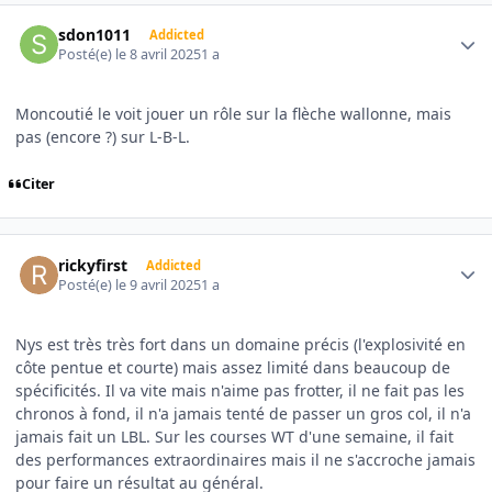
Author stats
sdon1011
Addicted
Posté(e)
le 8 avril 2025
1 a
Moncoutié le voit jouer un rôle sur la flèche wallonne, mais
pas (encore ?) sur L-B-L.
Citer
Author stats
rickyfirst
Addicted
Posté(e)
le 9 avril 2025
1 a
Nys est très très fort dans un domaine précis (l'explosivité en
côte pentue et courte) mais assez limité dans beaucoup de
spécificités. Il va vite mais n'aime pas frotter, il ne fait pas les
chronos à fond, il n'a jamais tenté de passer un gros col, il n'a
jamais fait un LBL. Sur les courses WT d'une semaine, il fait
des performances extraordinaires mais il ne s'accroche jamais
pour faire un résultat au général.