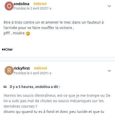
ondolina
Addicted
Posté(e)
le 2 avril 2025
1 a
être à trois contre un et amener le mec dans un fauteuil à
l'arrivée pour se faire souffler la victoire ,
pfff , misère
Citer
Author stats
rickyfirst
Addicted
Posté(e)
le 2 avril 2025
1 a
Il y a 5 heures, ondolina a dit :
Hormis les soucis d’entraîneur, est-ce que je me trompe ou De
lie a subi pas mal de chutes ou soucis mécaniques sur les
dernières courses ?
disons qu quand tu es à fond et donc peu lucide et que tu