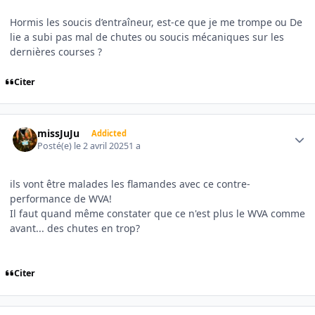
Hormis les soucis d’entraîneur, est-ce que je me trompe ou De
lie a subi pas mal de chutes ou soucis mécaniques sur les
dernières courses ?
Citer
Author stats
missJuJu
Addicted
Posté(e)
le 2 avril 2025
1 a
ils vont être malades les flamandes avec ce contre-
performance de WVA!
Il faut quand même constater que ce n'est plus le WVA comme
avant... des chutes en trop?
Citer
Author stats