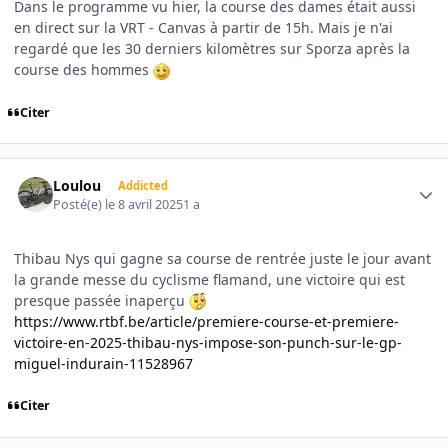
Dans le programme vu hier, la course des dames était aussi
en direct sur la VRT - Canvas à partir de 15h. Mais je n'ai
regardé que les 30 derniers kilomètres sur Sporza après la
course des hommes
Citer
Author stats
Loulou
Addicted
Posté(e)
le 8 avril 2025
1 a
Thibau Nys qui gagne sa course de rentrée juste le jour avant
la grande messe du cyclisme flamand, une victoire qui est
presque passée inaperçu
https://www.rtbf.be/article/premiere-course-et-premiere-
victoire-en-2025-thibau-nys-impose-son-punch-sur-le-gp-
miguel-indurain-11528967
Citer