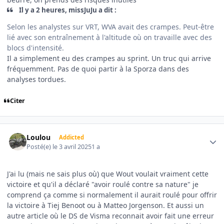
Il y a 2 heures, missJuJu a dit :
Selon les analystes sur VRT, WVA avait des crampes. Peut-être
lié avec son entraînement à l'altitude où on travaille avec des
blocs d'intensité.
Il a simplement eu des crampes au sprint. Un truc qui arrive
fréquemment. Pas de quoi partir à la Sporza dans des
analyses tordues.
Citer
Author stats
Loulou
Addicted
Posté(e)
le 3 avril 2025
1 a
J'ai lu (mais ne sais plus où) que Wout voulait vraiment cette
victoire et qu'il a déclaré "avoir roulé contre sa nature" je
comprend ça comme si normalement il aurait roulé pour offrir
la victoire à Tiej Benoot ou à Matteo Jorgenson. Et aussi un
autre article où le DS de Visma reconnait avoir fait une erreur