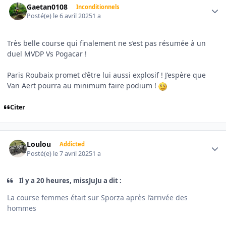
Gaetan0108
Inconditionnels
Posté(e)
le 6 avril 2025
1 a
Très belle course qui finalement ne s’est pas résumée à un
duel MVDP Vs Pogacar !
Paris Roubaix promet d’être lui aussi explosif ! J’espère que
Van Aert pourra au minimum faire podium !
Citer
Author stats
Loulou
Addicted
Posté(e)
le 7 avril 2025
1 a
Il y a 20 heures, missJuJu a dit :
La course femmes était sur Sporza après l’arrivée des
hommes