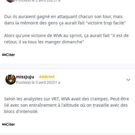
Posté(e)
le 2 avril 2025
1 a
Oui ils auraient gagné en attaquant chacun son tour, mais
dans la mémoire des gens ça aurait fait "victoire trop facile"
Alors qu'une victoire de WVA au sprint, ça aurait fait "il est de
retour, il va tous les manger dimanche"
Citer
Author stats
missJuJu
Addicted
Posté(e)
le 3 avril 2025
1 a
Selon les analystes sur VRT, WVA avait des crampes. Peut-être
lié avec son entraînement à l'altitude où on travaille avec des
blocs d'intensité.
Citer