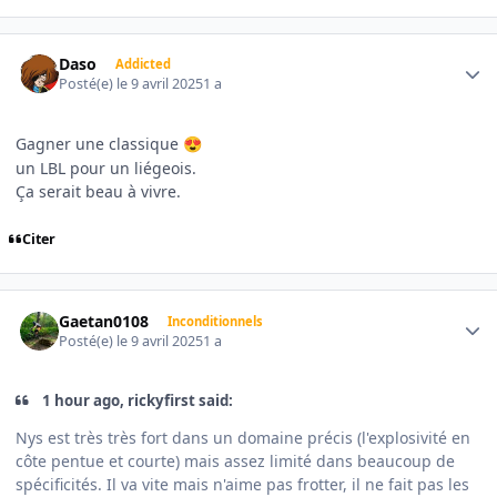
Author stats
Daso
Addicted
Posté(e)
le 9 avril 2025
1 a
Gagner une classique
😍
un LBL pour un liégeois.
Ça serait beau à vivre.
Citer
Author stats
Gaetan0108
Inconditionnels
Posté(e)
le 9 avril 2025
1 a
1 hour ago, rickyfirst said:
Nys est très très fort dans un domaine précis (l'explosivité en
côte pentue et courte) mais assez limité dans beaucoup de
spécificités. Il va vite mais n'aime pas frotter, il ne fait pas les