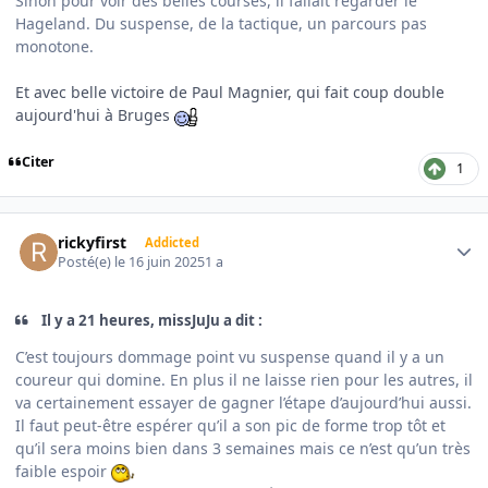
Sinon pour voir des belles courses, il fallait regarder le
Hageland. Du suspense, de la tactique, un parcours pas
monotone.
Et avec belle victoire de Paul Magnier, qui fait coup double
aujourd'hui à Bruges
Citer
1
Author stats
rickyfirst
Addicted
Posté(e)
le 16 juin 2025
1 a
Il y a 21 heures, missJuJu a dit :
C’est toujours dommage point vu suspense quand il y a un
coureur qui domine. En plus il ne laisse rien pour les autres, il
va certainement essayer de gagner l’étape d’aujourd’hui aussi.
Il faut peut-être espérer qu’il a son pic de forme trop tôt et
qu’il sera moins bien dans 3 semaines mais ce n’est qu’un très
faible espoir