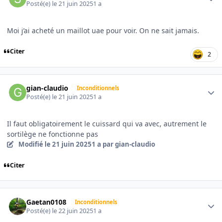
Posté(e)
le 21 juin 2025
1 a
Moi j’ai acheté un maillot uae pour voir. On ne sait jamais.
Citer
2
Author stats
gian-claudio
Inconditionnels
Posté(e)
le 21 juin 2025
1 a
Il faut obligatoirement le cuissard qui va avec, autrement le
sortilège ne fonctionne pas
Modifié
le 21 juin 2025
1 a
par gian-claudio
Citer
Author stats
Gaetan0108
Inconditionnels
Posté(e)
le 22 juin 2025
1 a