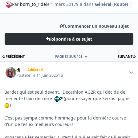
Par
born_to_ride
le 1 mars 2017
9 a
dans
Général (Route)
Commencer un nouveau sujet
Répondre à ce sujet
PREMIÈRE PAGE
D
PRÉCÉDENT
PAGE 87 SUR 101
SUIVANT
Author stats
dj_
Addicted
Posté(e)
le 14 juin 2025
1 a
Bardet qui est seul devant, Decathlon AG2R qui décide de
mener le train derrière
(pour essayer que Seixas gagne
)
C'est pas sympa comme hommage pour la dernière course
d'un de tes ex meilleurs coureurs
Pogacar va les remercier, si c'est lui qui aurait fait ça il aurait