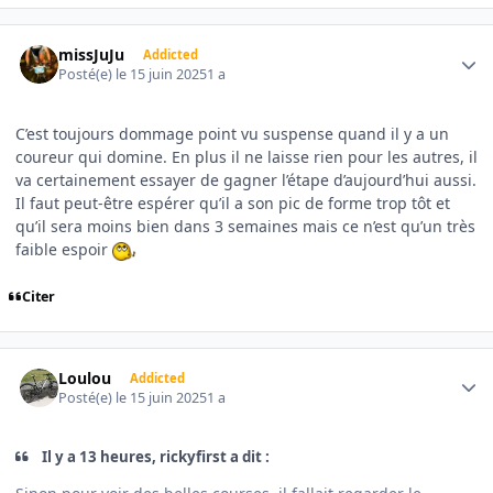
Author stats
missJuJu
Addicted
Posté(e)
le 15 juin 2025
1 a
C’est toujours dommage point vu suspense quand il y a un
coureur qui domine. En plus il ne laisse rien pour les autres, il
va certainement essayer de gagner l’étape d’aujourd’hui aussi.
Il faut peut-être espérer qu’il a son pic de forme trop tôt et
qu’il sera moins bien dans 3 semaines mais ce n’est qu’un très
faible espoir
Citer
Author stats
Loulou
Addicted
Posté(e)
le 15 juin 2025
1 a
Il y a 13 heures, rickyfirst a dit :