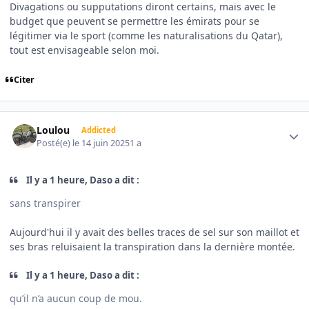
Divagations ou supputations diront certains, mais avec le
budget que peuvent se permettre les émirats pour se
légitimer via le sport (comme les naturalisations du Qatar),
tout est envisageable selon moi.
Citer
Author stats
Loulou
Addicted
Posté(e)
le 14 juin 2025
1 a
Il y a 1 heure, Daso a dit :
sans transpirer
Aujourd'hui il y avait des belles traces de sel sur son maillot et
ses bras reluisaient la transpiration dans la dernière montée.
Il y a 1 heure, Daso a dit :
qu’il n’a aucun coup de mou.