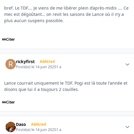
bref. Le TDF…. Je viens de me libérer plein d’après-midis …. Ce
mec est dégoûtant… on revit les saisons de Lance où il n’y a
plus aucun suspens possible.
Citer
Author stats
rickyfirst
Addicted
Posté(e)
le 14 juin 2025
1 a
Lance courrait uniquement le TDF. Pogi est là toute l'année et
disons que lui il a toujours 2 couilles.
Citer
Author stats
Daso
Addicted
Posté(e)
le 14 juin 2025
1 a