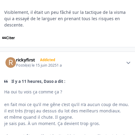
Visiblement, il était un peu fâché sur la tactique de la visma
qui a essayé de le larguer en prenant tous les risques en
descente.
Citer
Author stats
rickyfirst
Addicted
Posté(e)
le 15 juin 2025
1 a
Il y a 11 heures, Daso a dit :
Ha oui tu vois ça comme ça ?
en fait moi ce qu’il me gêne c’est qu’il n’a aucun coup de mou.
il est très (trop) au dessus du lot des meilleurs mondiaux.
et même quand il chute. Il gagne.
je sais pas. À un moment. Ça devient trop gros.