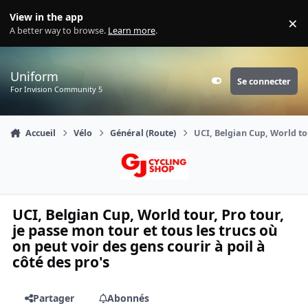
Aller au contenu
View in the app
×
Di
A better way to browse.
Learn more
.
Uniform
Se connecter
Customizer
For Invision Community 5
Accueil
Vélo
Général (Route)
UCI, Belgian Cup, World tou
UCI, Belgian Cup, World tour, Pro tour,
je passe mon tour et tous les trucs où
on peut voir des gens courir à poil à
côté des pro's
Partager
Abonnés