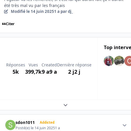
été très mal vu par les français
Modifié
le 14 juin 2025
1 a
par dj_
Citer
Top interv
Réponses
Vues
Created
Dernière réponse
5k
399,7k
9 a
9 a
2 j
2 j
Expand topic overview
Author stats
sdon1011
Addicted
Posté(e)
le 14 juin 2025
1 a