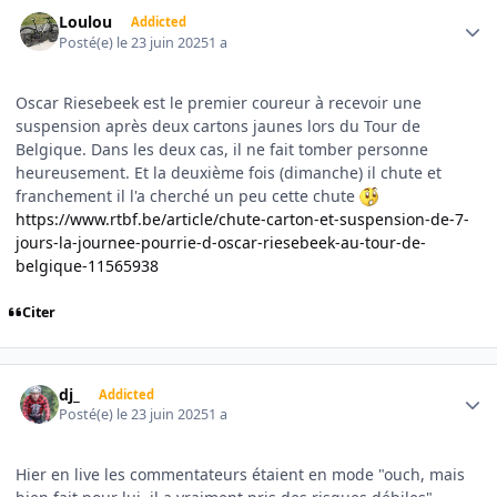
Author stats
Loulou
Addicted
Posté(e)
le 23 juin 2025
1 a
Oscar Riesebeek est le premier coureur à recevoir une
suspension après deux cartons jaunes lors du Tour de
Belgique. Dans les deux cas, il ne fait tomber personne
heureusement. Et la deuxième fois (dimanche) il chute et
franchement il l'a cherché un peu cette chute
https://www.rtbf.be/article/chute-carton-et-suspension-de-7-
jours-la-journee-pourrie-d-oscar-riesebeek-au-tour-de-
belgique-11565938
Citer
Author stats
dj_
Addicted
Posté(e)
le 23 juin 2025
1 a
Hier en live les commentateurs étaient en mode "ouch, mais