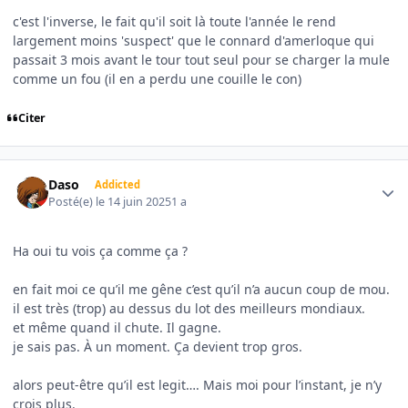
c'est l'inverse, le fait qu'il soit là toute l'année le rend
largement moins 'suspect' que le connard d'amerloque qui
passait 3 mois avant le tour tout seul pour se charger la mule
comme un fou (il en a perdu une couille le con)
Citer
Author stats
Daso
Addicted
Posté(e)
le 14 juin 2025
1 a
Ha oui tu vois ça comme ça ?
en fait moi ce qu’il me gêne c’est qu’il n’a aucun coup de mou.
il est très (trop) au dessus du lot des meilleurs mondiaux.
et même quand il chute. Il gagne.
je sais pas. À un moment. Ça devient trop gros.
alors peut-être qu’il est legit…. Mais moi pour l’instant, je n’y
crois plus.