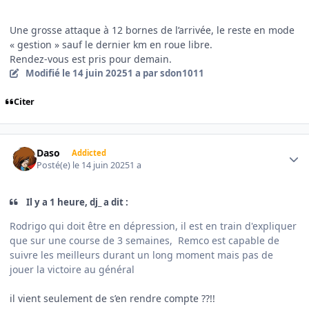
Une grosse attaque à 12 bornes de l’arrivée, le reste en mode
« gestion » sauf le dernier km en roue libre.
Rendez-vous est pris pour demain.
Modifié
le 14 juin 2025
1 a
par sdon1011
Citer
Author stats
Daso
Addicted
Posté(e)
le 14 juin 2025
1 a
Il y a 1 heure, dj_ a dit :
Rodrigo qui doit être en dépression, il est en train d'expliquer
que sur une course de 3 semaines, Remco est capable de
suivre les meilleurs durant un long moment mais pas de
jouer la victoire au général
il vient seulement de s’en rendre compte ??!!