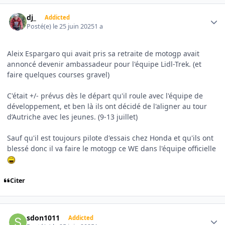
Author stats
dj_
Addicted
Posté(e)
le 25 juin 2025
1 a
Aleix Espargaro qui avait pris sa retraite de motogp avait
annoncé devenir ambassadeur pour l'équipe Lidl-Trek. (et
faire quelques courses gravel)
C'était +/- prévus dès le départ qu'il roule avec l'équipe de
développement, et ben là ils ont décidé de l'aligner au tour
d’Autriche avec les jeunes. (9-13 juillet)
Sauf qu'il est toujours pilote d'essais chez Honda et qu'ils ont
blessé donc il va faire le motogp ce WE dans l'équipe officielle
Citer
Author stats
sdon1011
Addicted