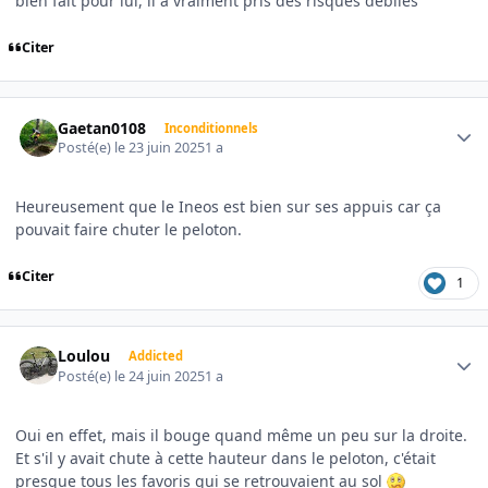
bien fait pour lui, il a vraiment pris des risques débiles"
Citer
Author stats
Gaetan0108
Inconditionnels
Posté(e)
le 23 juin 2025
1 a
Heureusement que le Ineos est bien sur ses appuis car ça
pouvait faire chuter le peloton.
Citer
1
Author stats
Loulou
Addicted
Posté(e)
le 24 juin 2025
1 a
Oui en effet, mais il bouge quand même un peu sur la droite.
Et s'il y avait chute à cette hauteur dans le peloton, c'était
presque tous les favoris qui se retrouvaient au sol