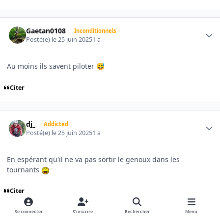
Author stats
Gaetan0108
Inconditionnels
Posté(e)
le 25 juin 2025
1 a
Au moins ils savent piloter
😅
Citer
Author stats
dj_
Addicted
Posté(e)
le 25 juin 2025
1 a
En espérant qu'il ne va pas sortir le genoux dans les
tournants
Citer
Se connecter
S’inscrire
Rechercher
Menu
Author stats