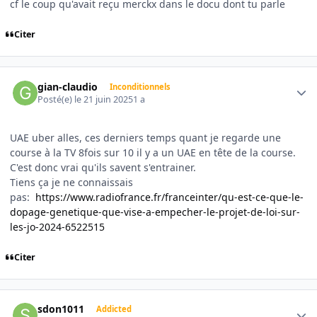
cf le coup qu'avait reçu merckx dans le docu dont tu parle
Citer
Author stats
gian-claudio
Inconditionnels
Posté(e)
le 21 juin 2025
1 a
UAE uber alles, ces derniers temps quant je regarde une
course à la TV 8fois sur 10 il y a un UAE en tête de la course.
C'est donc vrai qu'ils savent s'entrainer.
Tiens ça je ne connaissais
pas:
https://www.radiofrance.fr/franceinter/qu-est-ce-que-le-
dopage-genetique-que-vise-a-empecher-le-projet-de-loi-sur-
les-jo-2024-6522515
Citer
Author stats
sdon1011
Addicted