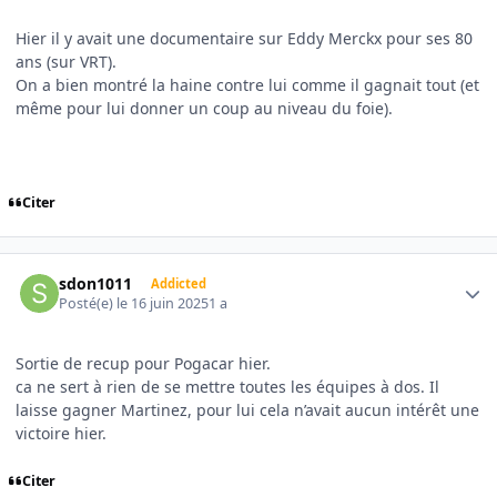
Hier il y avait une documentaire sur Eddy Merckx pour ses 80
ans (sur VRT).
On a bien montré la haine contre lui comme il gagnait tout (et
même pour lui donner un coup au niveau du foie).
Citer
Author stats
sdon1011
Addicted
Posté(e)
le 16 juin 2025
1 a
Sortie de recup pour Pogacar hier.
ca ne sert à rien de se mettre toutes les équipes à dos. Il
laisse gagner Martinez, pour lui cela n’avait aucun intérêt une
victoire hier.
Citer