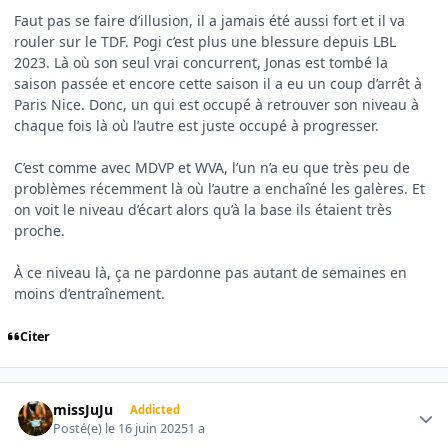
Faut pas se faire d’illusion, il a jamais été aussi fort et il va
rouler sur le TDF. Pogi c’est plus une blessure depuis LBL
2023. Là où son seul vrai concurrent, Jonas est tombé la
saison passée et encore cette saison il a eu un coup d’arrêt à
Paris Nice. Donc, un qui est occupé à retrouver son niveau à
chaque fois là où l’autre est juste occupé à progresser.
C’est comme avec MDVP et WVA, l’un n’a eu que très peu de
problèmes récemment là où l’autre a enchaîné les galères. Et
on voit le niveau d’écart alors qu’à la base ils étaient très
proche.
À ce niveau là, ça ne pardonne pas autant de semaines en
moins d’entraînement.
Citer
Author stats
missJuJu
Addicted
Posté(e)
le 16 juin 2025
1 a