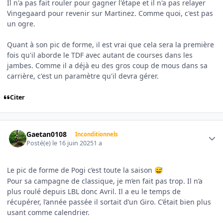
Il n'a pas fait rouler pour gagner l'étape et il n'a pas relayer
Vingegaard pour revenir sur Martinez. Comme quoi, c'est pas
un ogre.
Quant à son pic de forme, il est vrai que cela sera la première
fois qu'il aborde le TDF avec autant de courses dans les
jambes. Comme il a déjà eu des gros coup de mous dans sa
carrière, c'est un paramètre qu'il devra gérer.
Citer
Author stats
Gaetan0108
Inconditionnels
Posté(e)
le 16 juin 2025
1 a
Le pic de forme de Pogi c’est toute la saison
😅
Pour sa campagne de classique, je m’en fait pas trop. Il n’a
plus roulé depuis LBL donc Avril. Il a eu le temps de
récupérer, l’année passée il sortait d’un Giro. C’était bien plus
usant comme calendrier.