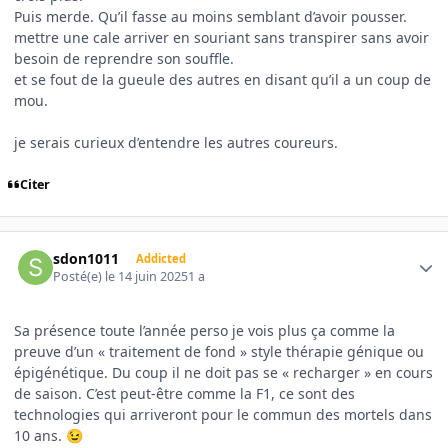
Puis merde. Qu’il fasse au moins semblant d’avoir pousser.
mettre une cale arriver en souriant sans transpirer sans avoir
besoin de reprendre son souffle.
et se fout de la gueule des autres en disant qu’il a un coup de
mou.
je serais curieux d’entendre les autres coureurs.
Citer
Author stats
sdon1011
Addicted
Posté(e)
le 14 juin 2025
1 a
Sa présence toute l’année perso je vois plus ça comme la
preuve d’un « traitement de fond » style thérapie génique ou
épigénétique. Du coup il ne doit pas se « recharger » en cours
de saison. C’est peut-être comme la F1, ce sont des
technologies qui arriveront pour le commun des mortels dans
10 ans.
😉