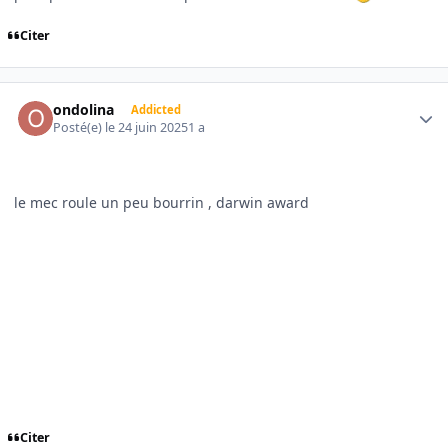
Citer
Author stats
ondolina
Addicted
Posté(e)
le 24 juin 2025
1 a
le mec roule un peu bourrin , darwin award
Citer