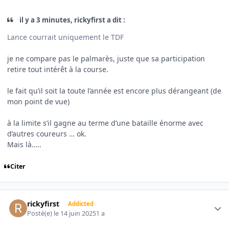
il y a 3 minutes, rickyfirst a dit :
Lance courrait uniquement le TDF
je ne compare pas le palmarès, juste que sa participation
retire tout intérêt à la course.
le fait qu’il soit la toute l’année est encore plus dérangeant (de
mon point de vue)
à la limite s’il gagne au terme d’une bataille énorme avec
d’autres coureurs … ok.
Mais là…..
Citer
Author stats
rickyfirst
Addicted
Posté(e)
le 14 juin 2025
1 a