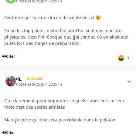
Posté(e)
le 25 juin 2025
1 a
Peut-être qu’il y a un clm en descente de col
😉
Sinon les top pilotes moto d’aujourd’hui sont des monstres
physiques. C’est fini l’époque que jj’ai connue où on allait aux
putes lors des stages de préparation.
Citer
1
Author stats
dj_
Addicted
Posté(e)
le 25 juin 2025
1 a
Oui clairement, pour supporter ce qu'ils subissent sur leur
moto c'est des sacrés athlètes
Mais j'espère qu'il ne sera pas ridicule dans le peloton
Citer