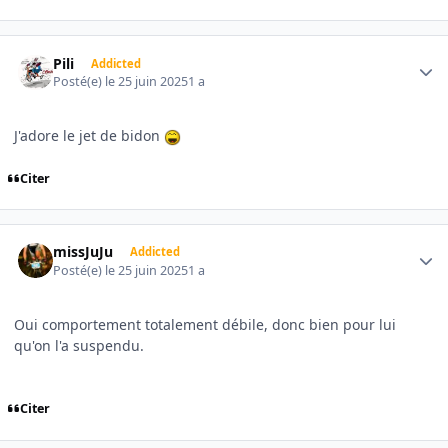
Author stats
Pili
Addicted
Posté(e)
le 25 juin 2025
1 a
J'adore le jet de bidon
Citer
Author stats
missJuJu
Addicted
Posté(e)
le 25 juin 2025
1 a
Oui comportement totalement débile, donc bien pour lui
qu'on l'a suspendu.
Citer