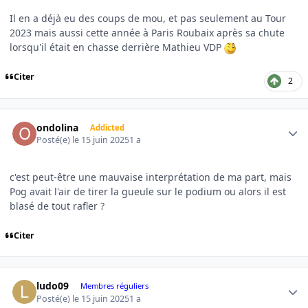
Il en a déjà eu des coups de mou, et pas seulement au Tour
2023 mais aussi cette année à Paris Roubaix après sa chute
lorsqu'il était en chasse derrière Mathieu VDP
Citer
2
Author stats
ondolina
Addicted
Posté(e)
le 15 juin 2025
1 a
c'est peut-être une mauvaise interprétation de ma part, mais
Pog avait l'air de tirer la gueule sur le podium ou alors il est
blasé de tout rafler ?
Citer
Author stats
ludo09
Membres réguliers
Posté(e)
le 15 juin 2025
1 a