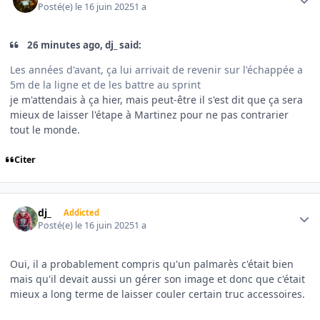
Posté(e)
le 16 juin 2025
1 a
26 minutes ago, dj_ said:
Les années d'avant, ça lui arrivait de revenir sur l'échappée a
5m de la ligne et de les battre au sprint
je m'attendais à ça hier, mais peut-être il s'est dit que ça sera
mieux de laisser l'étape à Martinez pour ne pas contrarier
tout le monde.
Citer
Author stats
dj_
Addicted
Posté(e)
le 16 juin 2025
1 a
Oui, il a probablement compris qu'un palmarès c'était bien
mais qu'il devait aussi un gérer son image et donc que c'était
mieux a long terme de laisser couler certain truc accessoires.