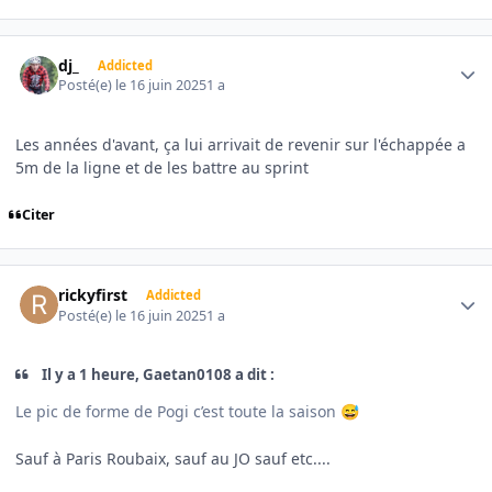
Author stats
dj_
Addicted
Posté(e)
le 16 juin 2025
1 a
Les années d'avant, ça lui arrivait de revenir sur l'échappée a
5m de la ligne et de les battre au sprint
Citer
Author stats
rickyfirst
Addicted
Posté(e)
le 16 juin 2025
1 a
Il y a 1 heure, Gaetan0108 a dit :
Le pic de forme de Pogi c’est toute la saison
😅
Sauf à Paris Roubaix, sauf au JO sauf etc....