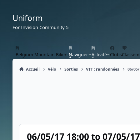
Aller au contenu
Uniform
For Invision Community 5
Belgium Mountain Bikers
Naviguer
Activité
Clubs
Classem
Accueil
Vélo
Sorties
VTT : randonnées
06/05/
06/05/17 18:00 to 07/05/17 