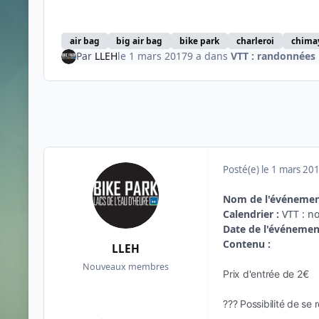
air bag
big air bag
bike park
charleroi
chima
Par
LLEH
le 1 mars 2017
9 a
dans
VTT : randonnées
Posté(e)
le 1 mars 20
Nom de l'événemen
Calendrier :
VTT : n
Date de l'événemen
Contenu :
LLEH
Nouveaux membres
Prix d'entrée de 2€
??? Possibilité de se 