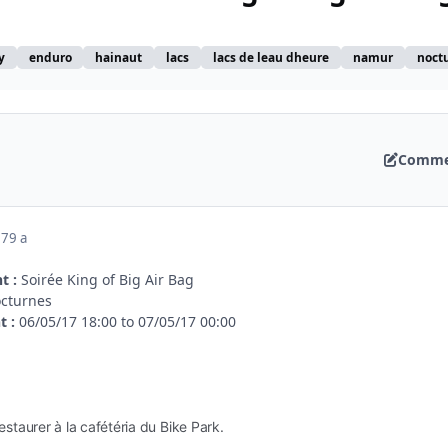
y
enduro
hainaut
lacs
lacs de leau dheure
namur
noct
Commen
17
9 a
t :
Soirée King of Big Air Bag
octurnes
t :
06/05/17 18:00 to 07/05/17 00:00
restaurer à la cafétéria du Bike Park.