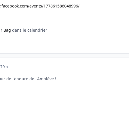
.facebook.com/events/177861586048996/
ir Bag
dans le calendrier
17
9 a
our de l'enduro de l'Amblève !