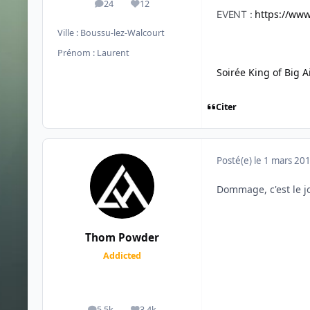
24
12
messages
Réputation
https://www
EVENT :
Ville :
Boussu-lez-Walcourt
Prénom :
Laurent
Soirée King of Big A
Citer
Posté(e)
le 1 mars 20
Dommage, c'est le j
Thom Powder
Addicted
5,5k
3,4k