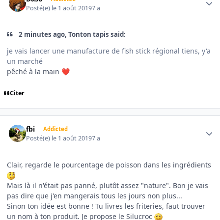
Posté(e)
le 1 août 2019
7 a
2 minutes ago, Tonton tapis said:
je vais lancer une manufacture de fish stick régional tiens, y'a
un marché
pêché à la main
❤️
Citer
Author stats
fbi
Addicted
Posté(e)
le 1 août 2019
7 a
Clair, regarde le pourcentage de poisson dans les ingrédients
Mais là il n'était pas panné, plutôt assez "nature". Bon je vais
pas dire que j'en mangerais tous les jours non plus...
Sinon ton idée est bonne ! Tu livres les friteries, faut trouver
un nom à ton produit. Je propose le Silucroc