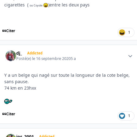
cigarettes (
)entre les deux pays
ou Coyote
Citer
1
Author stats
dj_
Addicted
Posté(e)
le 16 septembre 2020
5 a
Y a un belge qui nagé sur toute la longueur de la cote belge,
sans pause.
74 km en 23hxx
Citer
1
Author stats
jos_2001
Addicted