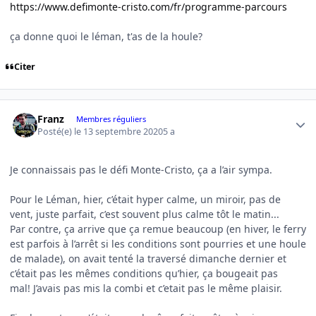
https://www.defimonte-cristo.com/fr/programme-parcours
ça donne quoi le léman, t'as de la houle?
Citer
Author stats
Franz
Membres réguliers
Posté(e)
le 13 septembre 2020
5 a
Je connaissais pas le défi Monte-Cristo, ça a l’air sympa.
Pour le Léman, hier, c’était hyper calme, un miroir, pas de
vent, juste parfait, c’est souvent plus calme tôt le matin...
Par contre, ça arrive que ça remue beaucoup (en hiver, le ferry
est parfois à l’arrêt si les conditions sont pourries et une houle
de malade), on avait tenté la traversé dimanche dernier et
c’était pas les mêmes conditions qu’hier, ça bougeait pas
mal! J’avais pas mis la combi et c’etait pas le même plaisir.