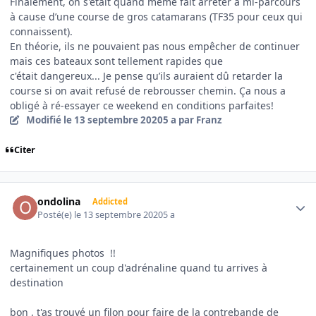
Finalement, on s'était quand même fait arrêter à mi-parcours
à cause d’une course de gros catamarans (TF35 pour ceux qui
connaissent).
En théorie, ils ne pouvaient pas nous empêcher de continuer
mais ces bateaux sont tellement rapides que
c'était dangereux... Je pense qu’ils auraient dû retarder la
course si on avait refusé de rebrousser chemin. Ça nous a
obligé à ré-essayer ce weekend en conditions parfaites!
Modifié
le 13 septembre 2020
5 a
par Franz
Citer
Author stats
ondolina
Addicted
Posté(e)
le 13 septembre 2020
5 a
Magnifiques photos !!
certainement un coup d'adrénaline quand tu arrives à
destination
bon , t'as trouvé un filon pour faire de la contrebande de