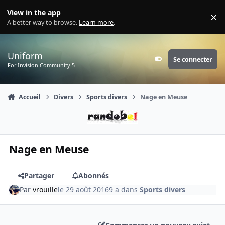
Aller au contenu
View in the app
×
Di
A better way to browse.
Learn more
.
Uniform
Se connecter
Customizer
For Invision Community 5
Accueil
Divers
Sports divers
Nage en Meuse
Nage en Meuse
Partager
Abonnés
Par
vrouille
le 29 août 2016
9 a
dans
Sports divers