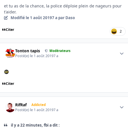
et tu as de la chance, la police déploie plein de nageurs pour
t'aider.
Modifié
le 1 août 2019
7 a
par Daso
Citer
2
Author stats
Tonton tapis
Modérateurs
Posté(e)
le 1 août 2019
7 a
Citer
Author stats
RifRaf
Addicted
Posté(e)
le 1 août 2019
7 a
il y a 22 minutes, fbi a dit :