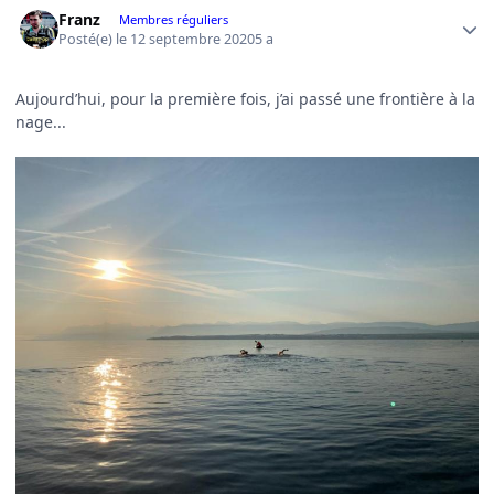
Author stats
Franz
Membres réguliers
Posté(e)
le 12 septembre 2020
5 a
Aujourd’hui, pour la première fois, j’ai passé une frontière à la
nage...