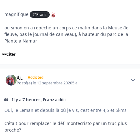
magnifique
@Franz
ou sinon on a repêché un corps ce matin dans la Meuse (le
fleuve, pas le journal de caniveau), à hauteur du parc de la
Plante à Namur
Citer
Author stats
dj_
Addicted
Posté(e)
le 12 septembre 2020
5 a
Il y a 7 heures, Franz a dit :
Oui, le Leman et depuis là où je vis, c’est entre 4,5 et 5kms
C'était pour remplacer le défi montecristo par un truc plus
proche?