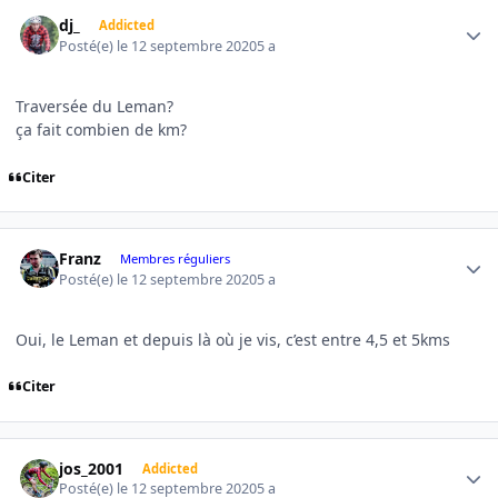
Author stats
dj_
Addicted
Posté(e)
le 12 septembre 2020
5 a
Traversée du Leman?
ça fait combien de km?
Citer
Author stats
Franz
Membres réguliers
Posté(e)
le 12 septembre 2020
5 a
Oui, le Leman et depuis là où je vis, c’est entre 4,5 et 5kms
Citer
Author stats
jos_2001
Addicted
Posté(e)
le 12 septembre 2020
5 a