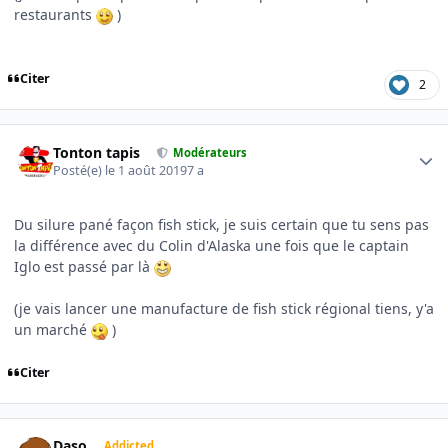
restaurants
)
Citer
2
Author stats
Tonton tapis
Modérateurs
Posté(e)
le 1 août 2019
7 a
Du silure pané façon fish stick, je suis certain que tu sens pas
la différence avec du Colin d'Alaska une fois que le captain
Iglo est passé par là
(je vais lancer une manufacture de fish stick régional tiens, y'a
un marché
)
Citer
Author stats
Daso
Addicted