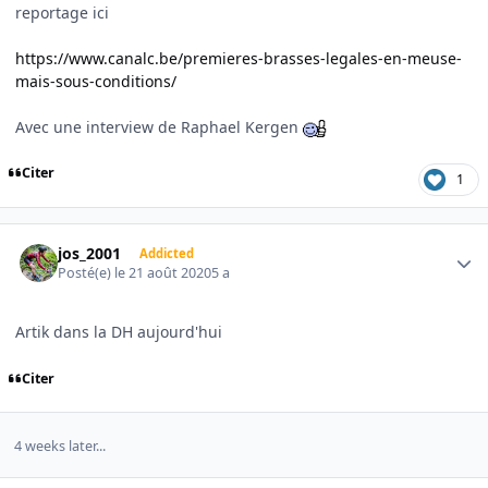
reportage ici
https://www.canalc.be/premieres-brasses-legales-en-meuse-
mais-sous-conditions/
Avec une interview de Raphael Kergen
Citer
1
Author stats
jos_2001
Addicted
Posté(e)
le 21 août 2020
5 a
Artik dans la DH aujourd'hui
Citer
4 weeks later...