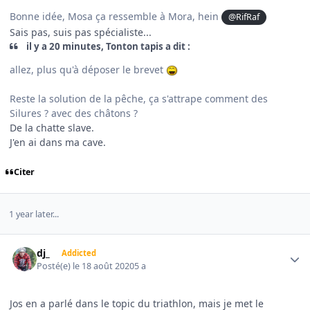
Bonne idée, Mosa ça ressemble à Mora, hein
@RifRaf
Sais pas, suis pas spécialiste...
il y a 20 minutes, Tonton tapis a dit :
allez, plus qu'à déposer le brevet
Reste la solution de la pêche, ça s'attrape comment des
Silures ? avec des châtons ?
De la chatte slave.
J'en ai dans ma cave.
Citer
1 year later...
Author stats
dj_
Addicted
Posté(e)
le 18 août 2020
5 a
Jos en a parlé dans le topic du triathlon, mais je met le