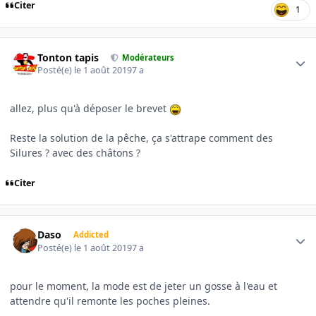
Citer
1
Author stats
Tonton tapis
Modérateurs
Posté(e)
le 1 août 2019
7 a
allez, plus qu'à déposer le brevet
Reste la solution de la pêche, ça s'attrape comment des
Silures ? avec des châtons ?
Citer
Author stats
Daso
Addicted
Posté(e)
le 1 août 2019
7 a
pour le moment, la mode est de jeter un gosse à l'eau et
attendre qu'il remonte les poches pleines.