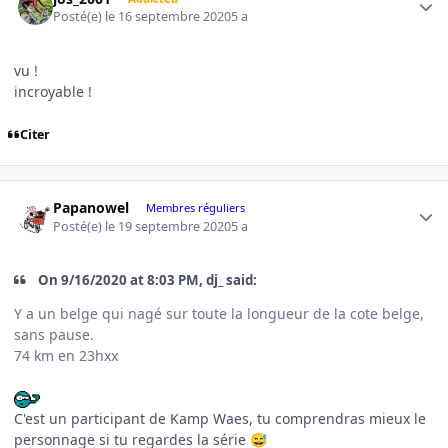
Posté(e)
le 16 septembre 2020
5 a
vu !
incroyable !
Citer
Author stats
Papanowel
Membres réguliers
Posté(e)
le 19 septembre 2020
5 a
On 9/16/2020 at 8:03 PM, dj_ said:
Y a un belge qui nagé sur toute la longueur de la cote belge,
sans pause.
74 km en 23hxx
C'est un participant de Kamp Waes, tu comprendras mieux le
personnage si tu regardes la série
😅