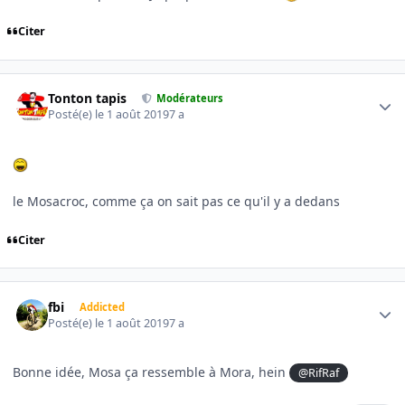
Citer
Author stats
Tonton tapis
Modérateurs
Posté(e)
le 1 août 2019
7 a
le Mosacroc, comme ça on sait pas ce qu'il y a dedans
Citer
Author stats
fbi
Addicted
Posté(e)
le 1 août 2019
7 a
Bonne idée, Mosa ça ressemble à Mora, hein
@RifRaf