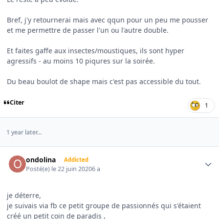
Bref, j'y retournerai mais avec qqun pour un peu me pousser
et me permettre de passer l'un ou l'autre double.
Et faites gaffe aux insectes/moustiques, ils sont hyper
agressifs - au moins 10 piqures sur la soirée.
Du beau boulot de shape mais c'est pas accessible du tout.
Citer
1
1 year later...
Author stats
ondolina
Addicted
Posté(e)
le 22 juin 2020
6 a
je déterre,
je suivais via fb ce petit groupe de passionnés qui s'étaient
créé un petit coin de paradis ,