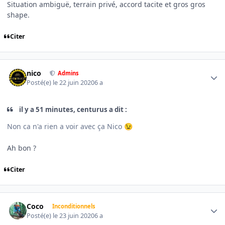
Situation ambiguë, terrain privé, accord tacite et gros gros
shape.
Citer
Author stats
nico
Admins
Posté(e)
le 22 juin 2020
6 a
il y a 51 minutes, centurus a dit :
Non ca n'a rien a voir avec ça Nico
😉
Ah bon ?
Citer
Author stats
Coco
Inconditionnels
Posté(e)
le 23 juin 2020
6 a