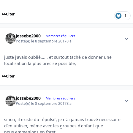
Citer
1
Author stats
jossebe2000
Membres réguliers
Posté(e)
le 8 septembre 2017
8 a
juste j'avais oublié...... et surtout taché de donner une
localisation la plus precise possible,
Citer
Author stats
jossebe2000
Membres réguliers
Posté(e)
le 8 septembre 2017
8 a
sinon, il existe du répulsif, je n'ai jamais trouvé necessaire
d'en utiliser, même avec les groupes d'enfant que
nous emmenions en foret.