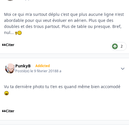
Moi ce qui m'a surtout déplu c'est que plus aucune ligne n'est
abordable pour qui veut évoluer en aérien. Plus que des
doubles et des trous partout. Plus de table ou presque. Bref,
nul...
Citer
2
Author stats
PunkyB
Addicted
Posté(e)
le 9 février 2018
8 a
Vu ta dernière photo tu t'en es quand même bien accomodé
Citer
Author stats