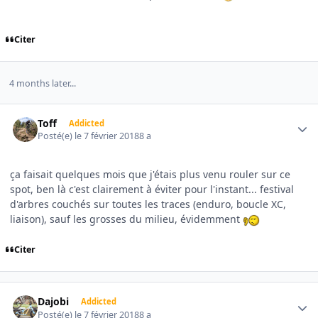
Citer
4 months later...
Author stats
Toff
Addicted
Posté(e)
le 7 février 2018
8 a
ça faisait quelques mois que j'étais plus venu rouler sur ce
spot, ben là c'est clairement à éviter pour l'instant... festival
d'arbres couchés sur toutes les traces (enduro, boucle XC,
liaison), sauf les grosses du milieu, évidemment
Citer
Author stats
Dajobi
Addicted
Posté(e)
le 7 février 2018
8 a