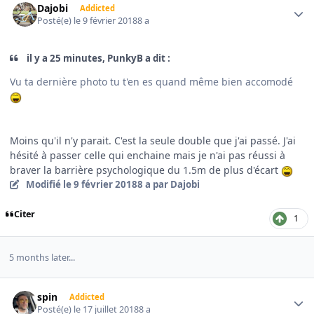
Dajobi
Addicted
Posté(e)
le 9 février 2018
8 a
il y a 25 minutes, PunkyB a dit :
Vu ta dernière photo tu t'en es quand même bien accomodé
Moins qu'il n'y parait. C'est la seule double que j'ai passé. J'ai
hésité à passer celle qui enchaine mais je n'ai pas réussi à
braver la barrière psychologique du 1.5m de plus d'écart
Modifié
le 9 février 2018
8 a
par Dajobi
Citer
1
5 months later...
Author stats
spin
Addicted
Posté(e)
le 17 juillet 2018
8 a