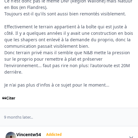
Ce n'est donc pas le même DNF (Région Wallone) mais Natuur
en Bos (en Flandres).
Toujours est-il qu'ils sont aussi bien remontés visiblement.
Effectivement le terrain appartient à la boîte qui est juste à
côté. Il y a quelques années il y avait une construction en bois
que les shapers ont enlevé à la demande du proprio, donc la
communication passait visiblement bien.
Donc terrain privé mais il semble que N&B mette la pression
sur le proprio pour remettre à plat et préserver
l'environnement... faut pas rire non plus: l'autoroute est 20M
derrière.
Je n'ai pas plus d'infos à ce sujet pour le moment...
Citer
9 months later...
Author stats
Vincentw54
Addicted