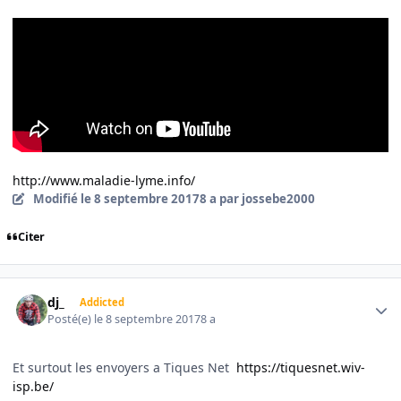
http://www.maladie-lyme.info/
Modifié
le 8 septembre 2017
8 a
par jossebe2000
Citer
Author stats
dj_
Addicted
Posté(e)
le 8 septembre 2017
8 a
Et surtout les envoyers a Tiques Net
https://tiquesnet.wiv-
isp.be/