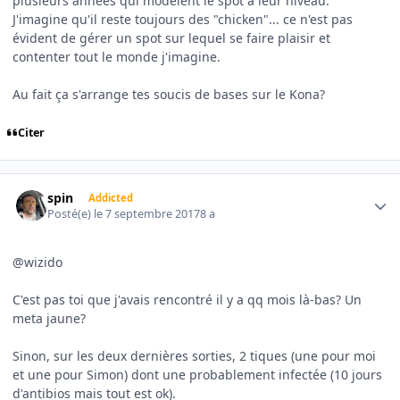
plusieurs années qui modèlent le spot à leur niveau.
J'imagine qu'il reste toujours des "chicken"... ce n'est pas
évident de gérer un spot sur lequel se faire plaisir et
contenter tout le monde j'imagine.
Au fait ça s'arrange tes soucis de bases sur le Kona?
Citer
Author stats
spin
Addicted
Posté(e)
le 7 septembre 2017
8 a
@wizido
C'est pas toi que j'avais rencontré il y a qq mois là-bas? Un
meta jaune?
Sinon, sur les deux dernières sorties, 2 tiques (une pour moi
et une pour Simon) dont une probablement infectée (10 jours
d'antibios mais tout est ok).