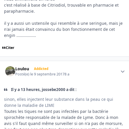
c'est réalisé à base de Citriodiol, trouvable en pharmacie et
parapharmacie.
il y a aussi un ustensile qui resemble à une seringue, mais je
n'ai jamais était convaincu du bon fonctionnement de cet
engin .................
Citer
Author stats
Loulou
Addicted
Posté(e)
le 9 septembre 2017
8 a
Il y a 13 heures, jossebe2000 a dit :
sinon, elles injectent leur substance dans la peau ce qui
donne la maladie de LIME
Toutes les tiques ne sont pas infectées par la bactérie
spirochète responsable de la malade de Lyme. Donc à mon
avis s'il faut quand même surveiller si on n'a pas de morsure,