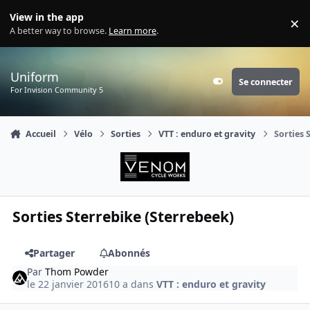
Aller au contenu
View in the app
×
Di
A better way to browse.
Learn more
.
Uniform
Se connecter
Customizer
For Invision Community 5
Accueil
Vélo
Sorties
VTT : enduro et gravity
Sorties 
Sorties Sterrebike (Sterrebeek)
Partager
Abonnés
Par
Thom Powder
le 22 janvier 2016
10 a
dans
VTT : enduro et gravity