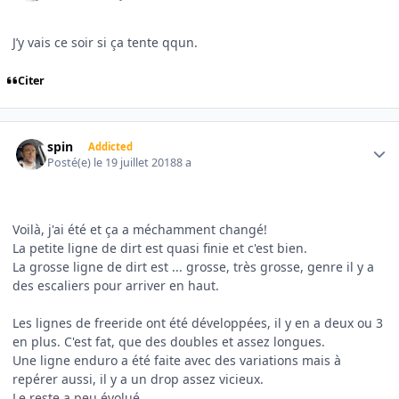
J’y vais ce soir si ça tente qqun.
Citer
Author stats
spin
Addicted
Posté(e)
le 19 juillet 2018
8 a
Voilà, j'ai été et ça a méchamment changé!
La petite ligne de dirt est quasi finie et c'est bien.
La grosse ligne de dirt est ... grosse, très grosse, genre il y a
des escaliers pour arriver en haut.
Les lignes de freeride ont été développées, il y en a deux ou 3
en plus. C'est fat, que des doubles et assez longues.
Une ligne enduro a été faite avec des variations mais à
repérer aussi, il y a un drop assez vicieux.
Le reste a peu évolué.