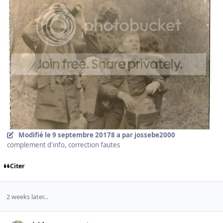
Modifié
le 9 septembre 2017
8 a
par jossebe2000
complement d'info, correction fautes
Citer
2 weeks later...
Author stats