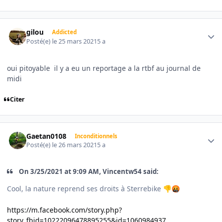
Author stats
gilou
Addicted
Posté(e)
le 25 mars 2021
5 a
oui pitoyable il y a eu un reportage a la rtbf au journal de
midi
Citer
Author stats
Gaetan0108
Inconditionnels
Posté(e)
le 26 mars 2021
5 a
On 3/25/2021 at 9:09 AM, Vincentw54 said:
Cool, la nature reprend ses droits à Sterrebike
👎
🤬
https://m.facebook.com/story.php?
story_fbid=10222096478895255&id=1060984937