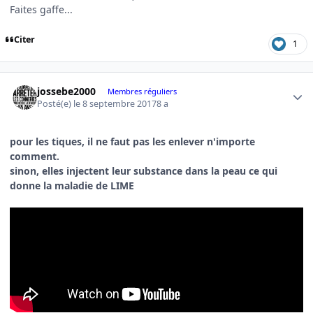
Faites gaffe...
Citer
1
Author stats
jossebe2000
Membres réguliers
Posté(e)
le 8 septembre 2017
8 a
pour les tiques, il ne faut pas les enlever n'importe
comment.
sinon, elles injectent leur substance dans la peau ce qui
donne la maladie de LIME