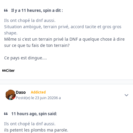
Il y a 11 heures, spin a dit :
Ils ont chopé la dnf aussi.
Situation ambiguë, terrain privé, accord tacite et gros gros
shape.
Même si c'est un terrain privé la DNF a quelque chose à dire
sur ce que tu fais de ton terrain?
Ce pays est dingue....
Citer
Author stats
Daso
Addicted
Posté(e)
le 23 juin 2020
6 a
11 hours ago, spin said:
Ils ont chopé la dnf aussi.
ils petent les plombs ma parole.