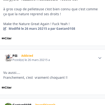
à gros coup de pelleteuse c'est bien connu que c'est comme
ça que la nature reprend ses droits !
Make the Nature Great Again ! Fuck Yeah !
Modifié
le 26 mars 2021
5 a
par Gaetan0108
Citer
Author stats
Pili
Addicted
Posté(e)
le 26 mars 2021
5 a
Vu aussi....
Franchement, c'est vraiment choquant !!
Citer
Author stats
Gaetan0108
Inconditionnels