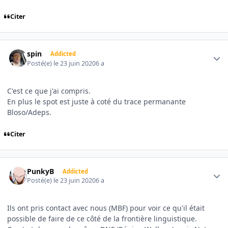
Citer
Author stats
spin
Addicted
Posté(e)
le 23 juin 2020
6 a
C'est ce que j'ai compris.
En plus le spot est juste à coté du trace permanante
Bloso/Adeps.
Citer
Author stats
PunkyB
Addicted
Posté(e)
le 23 juin 2020
6 a
Ils ont pris contact avec nous (MBF) pour voir ce qu'il était
possible de faire de ce côté de la frontière linguistique.