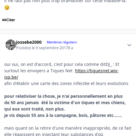
il ne faut pas non plus trop dramatiser sur cette maladie-là.
Citer
Author stats
jossebe2000
Membres réguliers
Posté(e)
le 9 septembre 2017
8 a
oui oui, on est d'accord, c'est pour cela comme ditDJ_ : Et
surtout les envoyers a Tiques Net
https://tiquesnet.wiv-
isp.be/
afin d'établir une carte des zones infectée et leurs evolutions
pour relativiser la chose, je n'ai personnellement en plus
de 50 ans jamais été la victime d'un tiques et mes chiens,
qui eux sont traité, non plus.
je vis depuis 55 ans à la campagne, bois, pâtures etc.......
mais quant on la retire d'une manière inappropriée, de ce fait
elle réagissent en injectant leur substances d'où