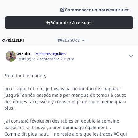
Commencer un nouveau sujet
Répondre à ce sujet
PREMIÈRE PAGE
PRÉCÉDENT
PAGE 2 SUR 2
Author stats
wizido
Membres réguliers
Posté(e)
le 7 septembre 2017
8 a
Salut tout le monde,
pour rappel et info, je faisais partie du duo de shappeur
jusqu'à l'année passée mais par manque de temps à cause
des études j'ai cessé d'y creuser et je ne roule meme quasi
plus..
J'ai constaté l'évolution des tables en double la semaine
passée et j'ai trouvé ça bien dommage également...
Comme dit plus haut, il ne reste alors que les traces XC qui