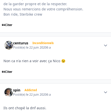
de la garder propre et de la respecter.
Nous vous remercions de votre compréhension.
Bon ride, Sterbike crew
Citer
Author stats
centurus
Inconditionnels
Posté(e)
le 22 juin 2020
6 a
Non ca n'a rien a voir avec ça Nico
😉
Citer
Author stats
spin
Addicted
Posté(e)
le 22 juin 2020
6 a
Ils ont chopé la dnf aussi.