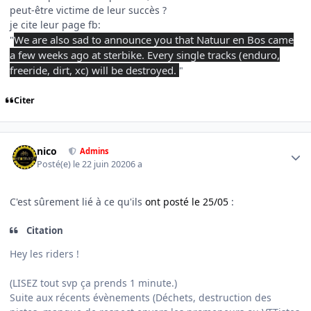
peut-être victime de leur succès ?
je cite leur page fb:
We are also sad to announce you that Natuur en Bos came
"
a few weeks ago at sterbike. Every single tracks (enduro,
freeride, dirt, xc) will be destroyed.
"
Citer
Author stats
nico
Admins
Posté(e)
le 22 juin 2020
6 a
C'est sûrement lié à ce qu'ils
ont posté le 25/05
:
Citation
Hey les riders !
(LISEZ tout svp ça prends 1 minute.)
Suite aux récents évènements (Déchets, destruction des