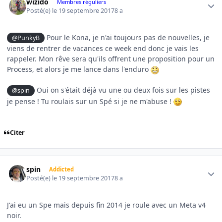
wizido
Membres réguliers
Posté(e)
le 19 septembre 2017
8 a
Pour le Kona, je n'ai toujours pas de nouvelles, je
@PunkyB
viens de rentrer de vacances ce week end donc je vais les
rappeler. Mon rêve sera qu'ils offrent une proposition pour un
Process, et alors je me lance dans l'enduro
Oui on s'était déjà vu une ou deux fois sur les pistes
@spin
je pense ! Tu roulais sur un Spé si je ne m'abuse !
Citer
Author stats
spin
Addicted
Posté(e)
le 19 septembre 2017
8 a
J'ai eu un Spe mais depuis fin 2014 je roule avec un Meta v4
noir.