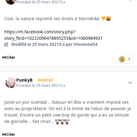
Posté(e)
le 25 mars 2021
5 a
Cool, la nature reprend ses droits à Sterrebike
👎
🤬
https://m.facebook.com/story.php?
story_fbid=10222096478895255&id=1060984937
Modifié
le 25 mars 2021
5 a
par Vincentw54
Citer
1
Author stats
PunkyB
Addicted
Posté(e)
le 25 mars 2021
5 a
Juste un pur scandal... Natuur en Bos a vraiment imposé ses
vues au propriétaire. On est à la limite de l'abus de pouvoir je
trouve. Encore un petit cow-boy de garde qui a eu sa minute
de gloriolle... fait chier...
Citer