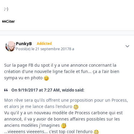
;-)
Citer
Author stats
PunkyB
Addicted
Posté(e)
le 21 septembre 2017
8 a
Sur la page FB du spot il y a une annonce concernant la
création d'une nouvelle ligne facile et fun... ça a l'air bien
sympa vu en photo
On 9/19/2017 at 7:27 AM, wizido said:
Mon rêve sera qu'ils offrent une proposition pour un Process,
et alors je me lance dans l'enduro
Vu qu'il y a un nouveau modèle de Process carbone qui est
annoncé, il va y avoir de bonnes affaires possibles sur les
anciens modèles j'imagines
...vieeeens vieeeens... c'est top cool l'enduro