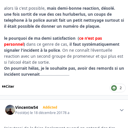
alors là c'est possible,
mais demi-bonne reaction, désolé.
une fois sortit de vue des ces hurluberlus, un coups de
telephone à la police aurait fait un petit nettoyage surtout si
il était possible de donner un numéro de plaque.
le pourquoi de ma demi satisfaction (
ce n'est pas
personnel
)
dans ce genre de cas,
il faut systématiquement
signaler l'incident à la police
. On ne connaît l'éventuelle
reaction avec un second groupe de promeneur et qui plus est
si l'alcool était de sortie.
On pourrait hélas, je le souhaite pas, avoir des remords si un
incident survenait
..........................
Citer
2
Author stats
Vincentw54
Addicted
Posté(e)
le 18 décembre 2017
8 a