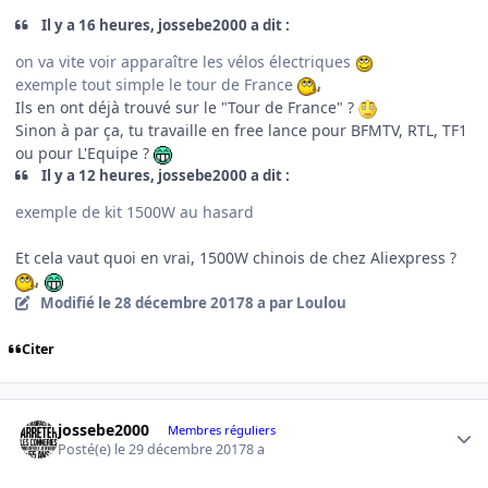
Il y a 16 heures, jossebe2000 a dit :
on va vite voir apparaître les vélos électriques
exemple tout simple le tour de France
Ils en ont déjà trouvé sur le "Tour de France" ?
Sinon à par ça, tu travaille en free lance pour BFMTV, RTL, TF1
ou pour L'Equipe ?
Il y a 12 heures, jossebe2000 a dit :
exemple de kit 1500W au hasard
Et cela vaut quoi en vrai, 1500W chinois de chez Aliexpress ?
Modifié
le 28 décembre 2017
8 a
par Loulou
Citer
Author stats
jossebe2000
Membres réguliers
Posté(e)
le 29 décembre 2017
8 a