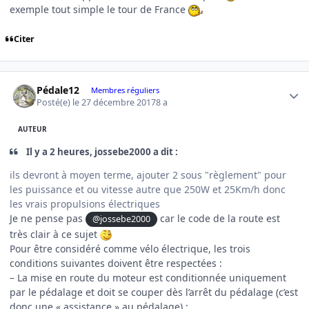
exemple tout simple le tour de France
Citer
Author stats
Pédale12
Membres réguliers
Posté(e)
le 27 décembre 2017
8 a
AUTEUR
Il y a 2 heures, jossebe2000 a dit :
ils devront à moyen terme, ajouter 2 sous "règlement" pour
les puissance et ou vitesse autre que 250W et 25Km/h donc
les vrais propulsions électriques
Je ne pense pas
car le code de la route est
@jossebe2000
très clair à ce sujet
Pour être considéré comme vélo électrique, les trois
conditions suivantes doivent être respectées :
– La mise en route du moteur est conditionnée uniquement
par le pédalage et doit se couper dès l’arrêt du pédalage (c’est
donc une « assistance » au pédalage) ;