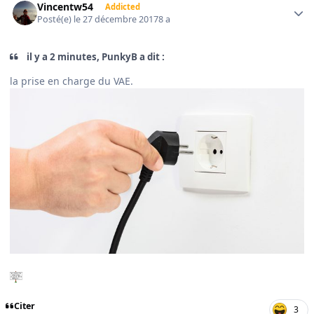
Vincentw54
Addicted
Posté(e)
le 27 décembre 2017
8 a
il y a 2 minutes, PunkyB a dit :
la prise en charge du VAE.
Citer
3