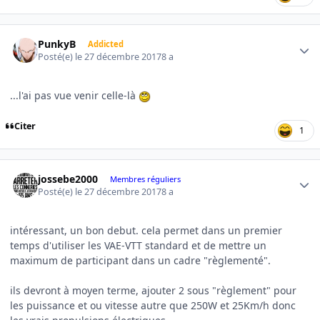
Author stats
PunkyB
Addicted
Posté(e)
le 27 décembre 2017
8 a
...l'ai pas vue venir celle-là
Citer
1
Author stats
jossebe2000
Membres réguliers
Posté(e)
le 27 décembre 2017
8 a
intéressant, un bon debut. cela permet dans un premier
temps d'utiliser les VAE-VTT standard et de mettre un
maximum de participant dans un cadre "règlementé".
ils devront à moyen terme, ajouter 2 sous "règlement" pour
les puissance et ou vitesse autre que 250W et 25Km/h donc