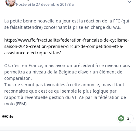
Posté(e)
le 27 décembre 2017
8 a
La petite bonne nouvelle du jour est la réaction de la FFC (qui
se faisait attendre) concernant la prise en charge du VAE.
https://www.ffc.fr/actualite/federation-francaise-de-cyclisme-
saison-2018-creation-premier-circuit-de-competition-vtt-a-
assistance-electrique-vttae/
Ok, c'est en France, mais avoir un précédent à ce niveau nous
permettra au niveau de la Belgique d'avoir un élément de
comparaison.
Tous ne seront pas favorables à cette annonce, mais il faut
reconnaître que c'est ce qui semble le plus logique par
rapport à l'éventuelle gestion du VTTAE par la fédération de
moto (FFM).
Citer
2
Author stats