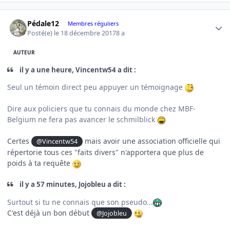
Author stats
Pédale12
Membres réguliers
Posté(e)
le 18 décembre 2017
8 a
AUTEUR
il y a une heure, Vincentw54 a dit :
Seul un témoin direct peu appuyer un témoignage
Dire aux policiers que tu connais du monde chez MBF-
Belgium ne fera pas avancer le schmilblick
Certes
mais avoir une association officielle qui
@Vincentw54
répertorie tous ces "faits divers" n'apportera que plus de
poids à ta requête
il y a 57 minutes, Jojobleu a dit :
Surtout si tu ne connais que son pseudo...
C'est déjà un bon début
@Jojobleu