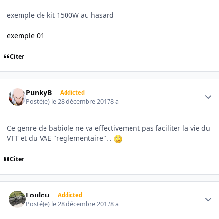
exemple de kit 1500W au hasard
exemple 01
Citer
Author stats
PunkyB
Addicted
Posté(e)
le 28 décembre 2017
8 a
Ce genre de babiole ne va effectivement pas faciliter la vie du
VTT et du VAE "reglementaire"...
Citer
Author stats
Loulou
Addicted
Posté(e)
le 28 décembre 2017
8 a