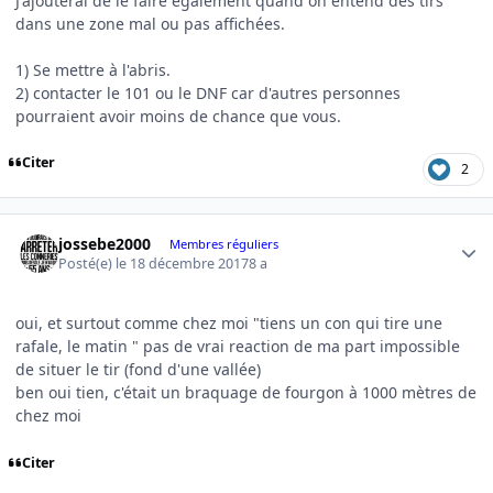
J'ajouterai de le faire également quand on entend des tirs
dans une zone mal ou pas affichées.
1) Se mettre à l'abris.
2) contacter le 101 ou le DNF car d'autres personnes
pourraient avoir moins de chance que vous.
Citer
2
Author stats
jossebe2000
Membres réguliers
Posté(e)
le 18 décembre 2017
8 a
oui, et surtout comme chez moi "tiens un con qui tire une
rafale, le matin " pas de vrai reaction de ma part impossible
de situer le tir (fond d'une vallée)
ben oui tien, c'était un braquage de fourgon à 1000 mètres de
chez moi
Citer