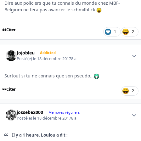
Dire aux policiers que tu connais du monde chez MBF-
Belgium ne fera pas avancer le schmilblick
Citer
1
2
Author stats
Jojobleu
Addicted
Posté(e)
le 18 décembre 2017
8 a
Surtout si tu ne connais que son pseudo...
Citer
2
Author stats
jossebe2000
Membres réguliers
Posté(e)
le 18 décembre 2017
8 a
Il y a 1 heure, Loulou a dit :