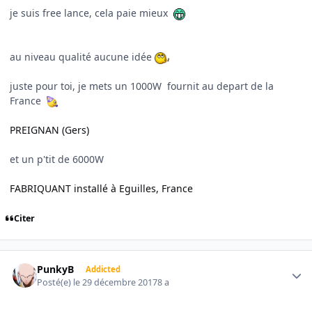
je suis free lance, cela paie mieux
au niveau qualité aucune idée
juste pour toi, je mets un 1000W fournit au depart de la
France
PREIGNAN (Gers)
et un p'tit de 6000W
FABRIQUANT installé à Eguilles, France
Citer
Author stats
PunkyB
Addicted
Posté(e)
le 29 décembre 2017
8 a