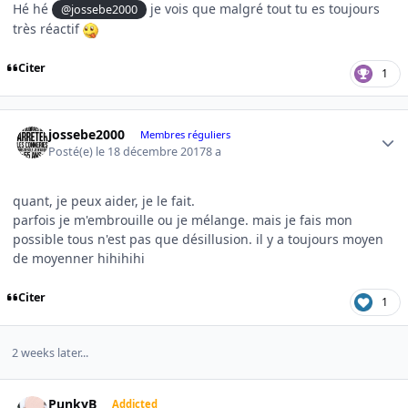
Hé hé
je vois que malgré tout tu es toujours
@jossebe2000
très réactif
Citer
1
Author stats
jossebe2000
Membres réguliers
Posté(e)
le 18 décembre 2017
8 a
quant, je peux aider, je le fait.
parfois je m'embrouille ou je mélange. mais je fais mon
possible tous n'est pas que désillusion. il y a toujours moyen
de moyenner hihihihi
Citer
1
2 weeks later...
Author stats
PunkyB
Addicted