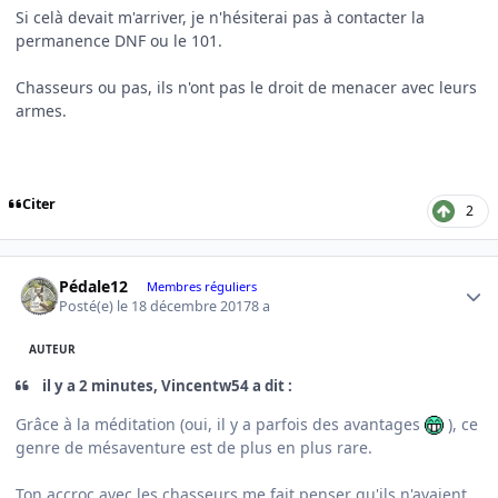
Si celà devait m'arriver, je n'hésiterai pas à contacter la
permanence DNF ou le 101.
Chasseurs ou pas, ils n'ont pas le droit de menacer avec leurs
armes.
Citer
2
Author stats
Pédale12
Membres réguliers
Posté(e)
le 18 décembre 2017
8 a
AUTEUR
il y a 2 minutes, Vincentw54 a dit :
Grâce à la méditation (oui, il y a parfois des avantages
), ce
genre de mésaventure est de plus en plus rare.
Ton accroc avec les chasseurs me fait penser qu'ils n'avaient