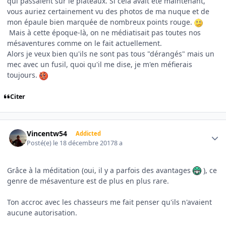
qui passaient sur le plateaux. Si cela avait été maintenant,
vous auriez certainement vu des photos de ma nuque et de
mon épaule bien marquée de nombreux points rouge.
Mais à cette époque-là, on ne médiatisait pas toutes nos
mésaventures comme on le fait actuellement.
Alors je veux bien qu'ils ne sont pas tous "dérangés" mais un
mec avec un fusil, quoi qu'il me dise, je m'en méfierais
toujours.
Citer
Author stats
Vincentw54
Addicted
Posté(e)
le 18 décembre 2017
8 a
Grâce à la méditation (oui, il y a parfois des avantages
), ce
genre de mésaventure est de plus en plus rare.
Ton accroc avec les chasseurs me fait penser qu'ils n'avaient
aucune autorisation.