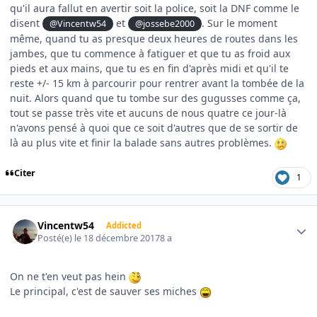
qu'il aura fallut en avertir soit la police, soit la DNF comme le
disent
et
. Sur le moment
@Vincentw54
@jossebe2000
même, quand tu as presque deux heures de routes dans les
jambes, que tu commence à fatiguer et que tu as froid aux
pieds et aux mains, que tu es en fin d'après midi et qu'il te
reste +/- 15 km à parcourir pour rentrer avant la tombée de la
nuit. Alors quand que tu tombe sur des gugusses comme ça,
tout se passe très vite et aucuns de nous quatre ce jour-là
n'avons pensé à quoi que ce soit d'autres que de se sortir de
là au plus vite et finir la balade sans autres problèmes.
Citer
1
Author stats
Vincentw54
Addicted
Posté(e)
le 18 décembre 2017
8 a
On ne t'en veut pas hein
Le principal, c'est de sauver ses miches