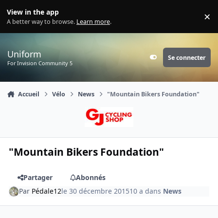
Aller au contenu
View in the app
×
Di
A better way to browse.
Learn more
.
Uniform
Se connecter
Customizer
For Invision Community 5
Accueil
Vélo
News
"Mountain Bikers Foundation"
"Mountain Bikers Foundation"
Partager
Abonnés
Par
Pédale12
le 30 décembre 2015
10 a
dans
News