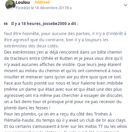
Loulou
Addicted
Posté(e)
le 18 décembre 2017
8 a
Il y a 18 heures, jossebe2000 a dit :
faut être honnête, pour aucune des parties, il n'y a d'intérêt à
être agressif que du contraire. bon il y a toujours les
extrémistes des deux cotés.
Des extrémistes j'en ai déjà rencontré dans un bête chemin
de tracteurs entre Othée et Rutten et je peux vous dire qu'il
n'y avait aucunes affiches de visible. Que leurs Jeep étaient
misent au milieu du chemin et qu'ils ont commencé à nous
insulter et menacer sans qu'on aie pu dire quoi que ce soit.
Face aux fusils pointé sur nous et leur haleine bien imbibée
(même un dame qui était avec eux et qui était une des plus
agressive) ont n'a même pas chercher à essayer de discuter,
on a fait demi-tour et presque prié pour ne pas recevoir du
plomb dans les fesses !
Pour les plombs, ça on en a reçu du côté des Trixhes à
Flémalle-haute, du temps où il y avait un club de tir aux clays.
Et ou certains s'amusaient à tirer sur les motos TT ou les vélos