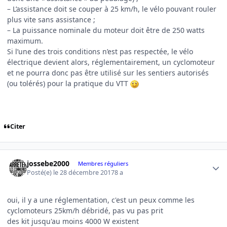
– L’assistance doit se couper à 25 km/h, le vélo pouvant rouler
plus vite sans assistance ;
– La puissance nominale du moteur doit être de 250 watts
maximum.
Si l’une des trois conditions n’est pas respectée, le vélo
électrique devient alors, réglementairement, un cyclomoteur
et ne pourra donc pas être utilisé sur les sentiers autorisés
(ou tolérés) pour la pratique du VTT
Citer
Author stats
jossebe2000
Membres réguliers
Posté(e)
le 28 décembre 2017
8 a
oui, il y a une réglementation, c'est un peux comme les
cyclomoteurs 25km/h débridé, pas vu pas prit
des kit jusqu'au moins 4000 W existent