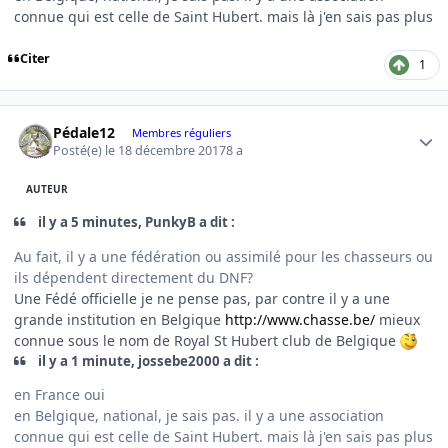
connue qui est celle de Saint Hubert. mais là j'en sais pas plus
Citer
1
Author stats
Pédale12
Membres réguliers
Posté(e)
le 18 décembre 2017
8 a
AUTEUR
il y a 5 minutes, PunkyB a dit :
Au fait, il y a une fédération ou assimilé pour les chasseurs ou
ils dépendent directement du DNF?
Une Fédé officielle je ne pense pas, par contre il y a une
grande institution en Belgique
http://www.chasse.be/
mieux
connue sous le nom de Royal St Hubert club de Belgique
il y a 1 minute, jossebe2000 a dit :
en France oui
en Belgique, national, je sais pas. il y a une association
connue qui est celle de Saint Hubert. mais là j'en sais pas plus