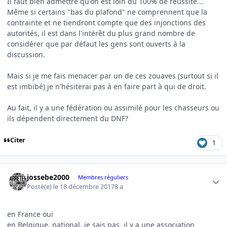
Il faut bien admettre qu'on est loin du 100% de réussite...
Même si certains "bas du plafond" ne comprennent que la
contrainte et ne tiendront compte que des injonctions des
autorités, il est dans l'intérêt du plus grand nombre de
considérer que par défaut les gens sont ouverts à la
discussion.
Mais si je me fais menacer par un de ces zouaves (surtout si il
est imbibé) je n'hésiterai pas à en faire part à qui de droit.
Au fait, il y a une fédération ou assimilé pour les chasseurs ou
ils dépendent directement du DNF?
Citer
1
Author stats
jossebe2000
Membres réguliers
Posté(e)
le 18 décembre 2017
8 a
en France oui
en Belgique, national, je sais pas. il y a une association