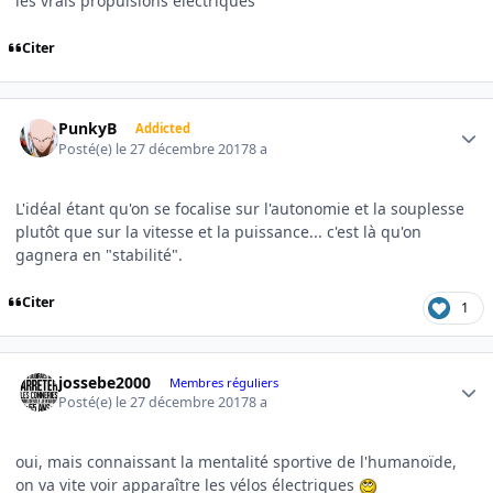
les vrais propulsions électriques
Citer
Author stats
PunkyB
Addicted
Posté(e)
le 27 décembre 2017
8 a
L'idéal étant qu'on se focalise sur l'autonomie et la souplesse
plutôt que sur la vitesse et la puissance... c'est là qu'on
gagnera en "stabilité".
Citer
1
Author stats
jossebe2000
Membres réguliers
Posté(e)
le 27 décembre 2017
8 a
oui, mais connaissant la mentalité sportive de l'humanoïde,
on va vite voir apparaître les vélos électriques