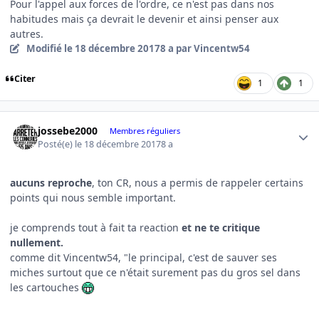
Pour l'appel aux forces de l'ordre, ce n'est pas dans nos
habitudes mais ça devrait le devenir et ainsi penser aux
autres.
Modifié
le 18 décembre 2017
8 a
par Vincentw54
Citer
1
1
Author stats
jossebe2000
Membres réguliers
Posté(e)
le 18 décembre 2017
8 a
aucuns reproche
, ton CR, nous a permis de rappeler certains
points qui nous semble important.
je comprends tout à fait ta reaction
et ne te critique
nullement.
comme dit Vincentw54, "le principal, c'est de sauver ses
miches surtout que ce n'était surement pas du gros sel dans
les cartouches