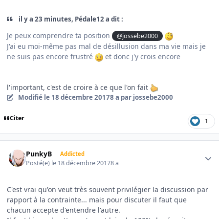
il y a 23 minutes, Pédale12 a dit :
Je peux comprendre ta position
@jossebe2000
J'ai eu moi-même pas mal de désillusion dans ma vie mais je
ne suis pas encore frustré
et donc j'y crois encore
l'important, c'est de croire à ce que l'on fait
Modifié
le 18 décembre 2017
8 a
par jossebe2000
Citer
1
Author stats
PunkyB
Addicted
Posté(e)
le 18 décembre 2017
8 a
C'est vrai qu'on veut très souvent privilégier la discussion par
rapport à la contrainte... mais pour discuter il faut que
chacun accepte d'entendre l'autre.