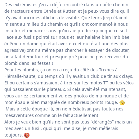
Des extrémistes j'en ai déjà rencontré dans un bête chemin
de tracteurs entre Othée et Rutten et je peux vous dire qu'il
n'y avait aucunes affiches de visible. Que leurs Jeep étaient
misent au milieu du chemin et qu'ils ont commencé à nous
insulter et menacer sans qu'on aie pu dire quoi que ce soit.
Face aux fusils pointé sur nous et leur haleine bien imbibée
(même un dame qui était avec eux et qui était une des plus
agressive) ont n'a même pas chercher à essayer de discuter,
on a fait demi-tour et presque prié pour ne pas recevoir du
plomb dans les fesses !
Pour les plombs, ça on en a reçu du côté des Trixhes à
Flémalle-haute, du temps où il y avait un club de tir aux clays.
Et ou certains s'amusaient à tirer sur les motos TT ou les vélos
qui passaient sur le plateaux. Si cela avait été maintenant,
vous auriez certainement vu des photos de ma nuque et de
mon épaule bien marquée de nombreux points rouge.
Mais à cette époque-là, on ne médiatisait pas toutes nos
mésaventures comme on le fait actuellement.
Alors je veux bien qu'ils ne sont pas tous "dérangés" mais un
mec avec un fusil, quoi qu'il me dise, je m'en méfierais
toujours.