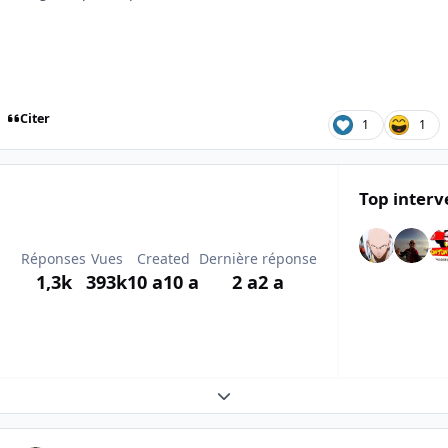
Citer
1
1
Top interv
Réponses
Vues
Created
Dernière réponse
1,3k
393k
10 a
10 a
2 a
2 a
Expand topic overview
Author stats