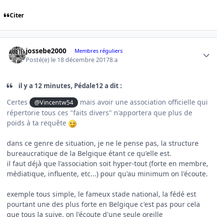
Citer
Author stats
jossebe2000
Membres réguliers
Posté(e)
le 18 décembre 2017
8 a
il y a 12 minutes, Pédale12 a dit :
Certes
mais avoir une association officielle qui
@Vincentw54
répertorie tous ces "faits divers" n'apportera que plus de
poids à ta requête
dans ce genre de situation, je ne le pense pas, la structure
bureaucratique de la Belgique étant ce qu'elle est.
il faut déjà que l'association soit hyper-tout (forte en membre,
médiatique, influente, etc...) pour qu'au minimum on l'écoute.
exemple tous simple, le fameux stade national, la fédé est
pourtant une des plus forte en Belgique c'est pas pour cela
que tous la suive, on l'écoute d'une seule oreille