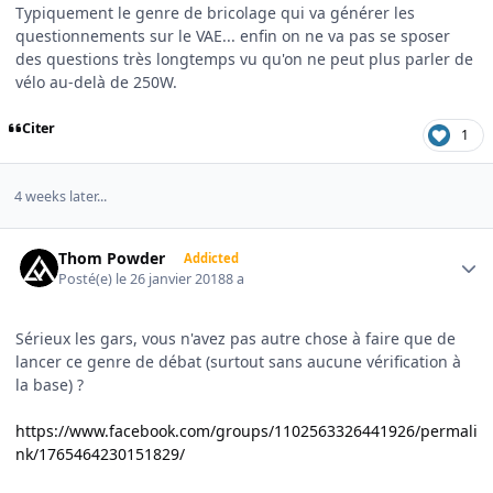
Typiquement le genre de bricolage qui va générer les
questionnements sur le VAE... enfin on ne va pas se sposer
des questions très longtemps vu qu'on ne peut plus parler de
vélo au-delà de 250W.
Citer
1
4 weeks later...
Author stats
Thom Powder
Addicted
Posté(e)
le 26 janvier 2018
8 a
Sérieux les gars, vous n'avez pas autre chose à faire que de
lancer ce genre de débat (surtout sans aucune vérification à
la base) ?
https://www.facebook.com/groups/1102563326441926/permali
nk/1765464230151829/