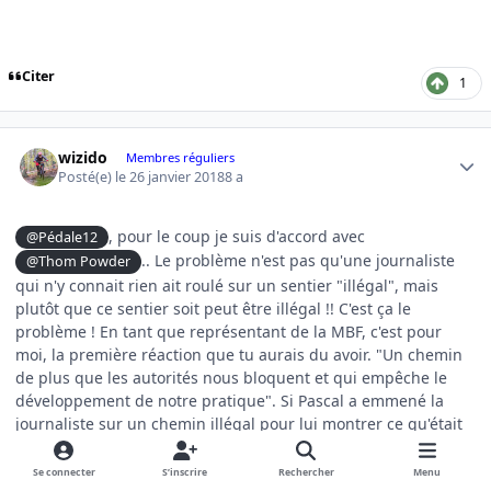
Citer
1
Author stats
wizido
Membres réguliers
Posté(e)
le 26 janvier 2018
8 a
, pour le coup je suis d'accord avec
@Pédale12
.. Le problème n'est pas qu'une journaliste
@Thom Powder
qui n'y connait rien ait roulé sur un sentier "illégal", mais
plutôt que ce sentier soit peut être illégal !! C'est ça le
problème ! En tant que représentant de la MBF, c'est pour
moi, la première réaction que tu aurais du avoir. "Un chemin
de plus que les autorités nous bloquent et qui empêche le
développement de notre pratique". Si Pascal a emmené la
journaliste sur un chemin illégal pour lui montrer ce qu'était
le VTT, c'est bien la preuve qu'il y a un souçis. On ne sait
meme pas trouver un chemin type "VTT" de façon légale dans
Se connecter
S’inscrire
Rechercher
Menu