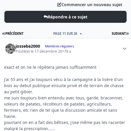
Commencer un nouveau sujet
Répondre à ce sujet
PREMIÈRE PAGE
D
PRÉCÉDENT
PAGE 11 SUR 26
SUIVANT
Author stats
jossebe2000
Membres réguliers
Posté(e)
le 17 décembre 2017
8 a
exact et on ne le répètera jamais suffisamment
j'ai 55 ans et j'ai toujours vécu à la campagne à la lisère d'un
bois au debut publique ensuite privé et de terrain de chasse
au petit gibier.
me suis toujours bien entendu avec tous, garde, braconnier,
voleurs de patates, récolteurs de patates, agriculteurs,
fermiers, etc rien de tel que la discussion amicale et sans
haine.
pourtant on en a fait des bêtises, j'ose même pas les raconter
malgré la prescription......