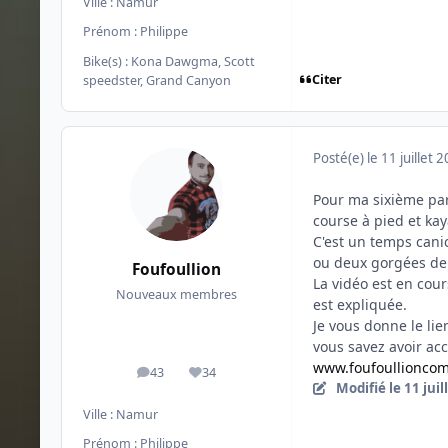
Ville :
Namur
Prénom :
Philippe
Bike(s) :
Kona Dawgma, Scott
Citer
speedster, Grand Canyon
Posté(e)
le 11 juillet 
Pour ma sixième part
course à pied et kay
C'est un temps cani
ou deux gorgées de "
Foufoullion
La vidéo est en cour
Nouveaux membres
est expliquée.
Je vous donne le lie
vous savez avoir accè
www.foufoullionco
43
34
messages
Réputation
Modifié
le 11 jui
Ville :
Namur
Prénom :
Philippe