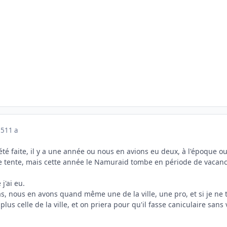
15
11 a
é faite, il y a une année ou nous en avions eu deux, à l'époque ou ce
tente, mais cette année le Namuraid tombe en période de vacance
j'ai eu.
as, nous en avons quand même une de la ville, une pro, et si je ne t
plus celle de la ville, et on priera pour qu'il fasse caniculaire sans