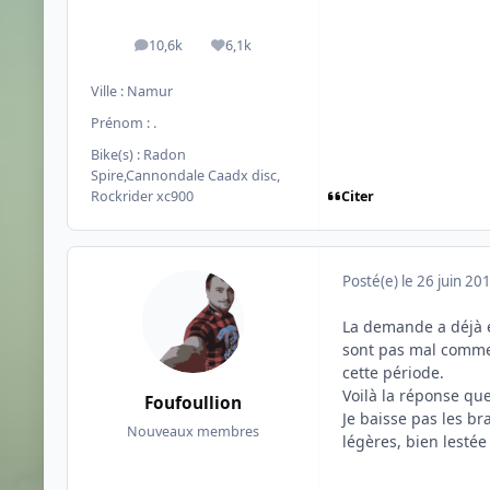
10,6k
6,1k
messages
Réputation
Ville :
Namur
Prénom :
.
Bike(s) :
Radon
Spire,Cannondale Caadx disc,
Citer
Rockrider xc900
Posté(e)
le 26 juin 20
La demande a déjà ét
sont pas mal comme 
cette période.
Voilà la réponse que 
Foufoullion
Je baisse pas les br
Nouveaux membres
légères, bien lestée 