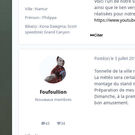
Voici l'url de notre 
ainsi que le lien ve
Ville :
Namur
réalisées pour notre
Prénom :
Philippe
https://www.youtu
Bike(s) :
Kona Dawgma, Scott
speedster, Grand Canyon
Citer
Posté(e)
le 3 juillet 2
Tonnelle de la ville
La météo sera certa
montage du stand ma
Préparation de mes a
Foufoullion
Dimanche, à la prem
Nouveaux membres
bon amusement.
43
34
messages
Réputation