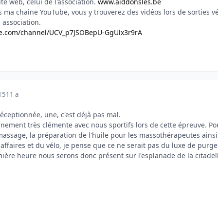
site web, celui de l'association.
www.aiddonsles.be
rs ma chaine YouTube, vous y trouverez des vidéos lors de sorties v
 association.
be.com/channel/UCV_p7JSOBepU-GgUlx3r9rA
015
11 a
 réceptionnée, une, c'est déjà pas mal.
inement très clémente avec nous sportifs lors de cette épreuve. 
ssage, la préparation de l'huile pour les massothérapeutes ainsi 
ffaires et du vélo, je pense que ce ne serait pas du luxe de purge
ière heure nous serons donc présent sur l'esplanade de la citadell