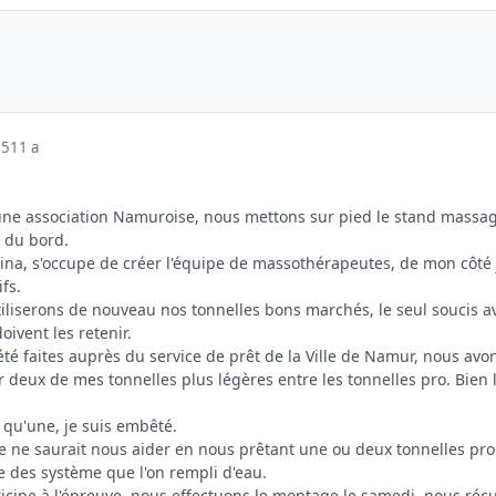
15
11 a
'une association Namuroise, nous mettons sur pied le stand massa
s du bord.
a, s'occupe de créer l'équipe de massothérapeutes, de mon côté je
ifs.
liserons de nouveau nos tonnelles bons marchés, le seul soucis avec 
ivent les retenir.
é faites auprès du service de prêt de la Ville de Namur, nous avons
r deux de mes tonnelles plus légères entre les tonnelles pro. Bien le
 qu'une, je suis embêté.
 ne saurait nous aider en nous prêtant une ou deux tonnelles pro
e des système que l'on rempli d'eau.
ticipe à l'épreuve, nous effectuons le montage le samedi, nous réc