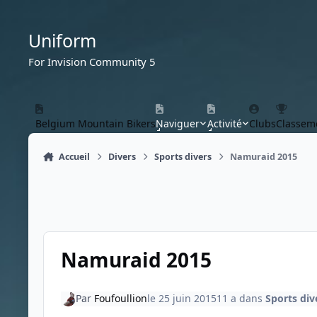
Aller au contenu
Uniform
For Invision Community 5
Belgium Mountain Bikers
Naviguer
Activité
Clubs
Classem
Accueil
Divers
Sports divers
Namuraid 2015
Namuraid 2015
Par
Foufoullion
le 25 juin 2015
11 a
dans
Sports div