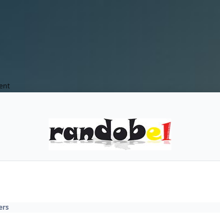
ent
ers