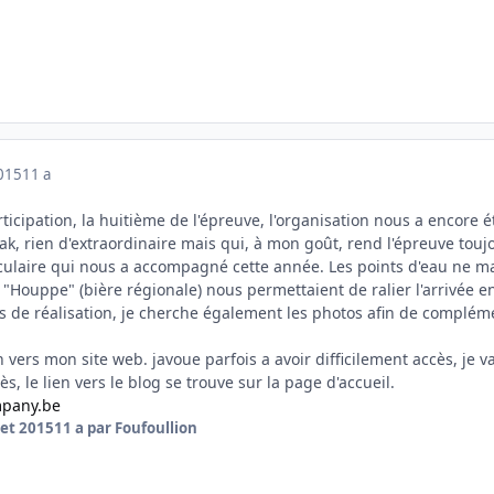
2015
11 a
icipation, la huitième de l'épreuve, l'organisation nous a encore 
ak, rien d'extraordinaire mais qui, à mon goût, rend l'épreuve touj
culaire qui nous a accompagné cette année. Les points d'eau ne ma
Houppe" (bière régionale) nous permettaient de ralier l'arrivée en
s de réalisation, je cherche également les photos afin de complémen
n vers mon site web. javoue parfois a avoir difficilement accès, je v
s, le lien vers le blog se trouve sur la page d'accueil.
mpany.be
llet 2015
11 a
par Foufoullion