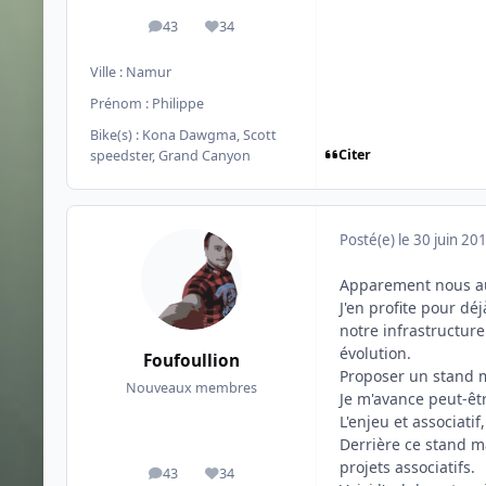
43
34
messages
Réputation
Ville :
Namur
Prénom :
Philippe
Bike(s) :
Kona Dawgma, Scott
Citer
speedster, Grand Canyon
Posté(e)
le 30 juin 20
Apparement nous au
J'en profite pour d
notre infrastructur
évolution.
Foufoullion
Proposer un stand 
Nouveaux membres
Je m'avance peut-êt
L'enjeu et associati
Derrière ce stand m
projets associatifs.
43
34
messages
Réputation