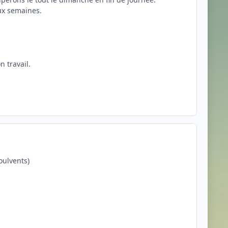
ux semaines.
n travail.
oulvents)