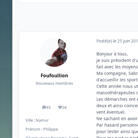
Posté(e)
le 25 juin 20
Bonjour à tous,
je suis président d
fait avec les moyen
Ma compagne, Sabrin
Foufoullion
d'accueillir les sport
Nouveaux membres
Cette année nous uti
massothérapeutes do
Les démarches ont ét
deux et ainsi coince
43
34
messages
Réputation
vent éventuel.
Ne sachant en avoir
Ville :
Namur
Par hasard personne
Prénom :
Philippe
pour lester ainsi qu
Pour ma part je par