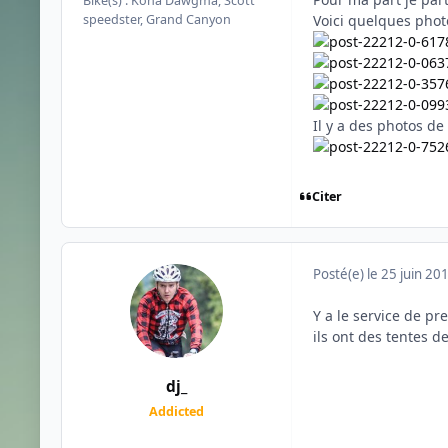
Bike(s) :
Kona Dawgma, Scott
speedster, Grand Canyon
Voici quelques phot
Il y a des photos de
Citer
Posté(e)
le 25 juin 20
Y a le service de p
ils ont des tentes d
dj_
Addicted