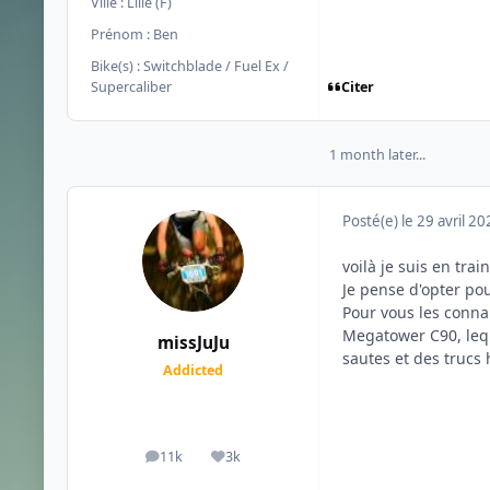
Ville :
Lille (F)
Prénom :
Ben
Bike(s) :
Switchblade / Fuel Ex /
Citer
Supercaliber
1 month later...
Posté(e)
le 29 avril 2
voilà je suis en tra
Je pense d'opter po
Pour vous les conna
Megatower C90, lequ
missJuJu
sautes et des trucs
Addicted
11k
3k
messages
Réputation