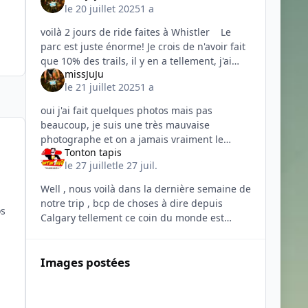
le 20 juillet 2025
1 a
voilà 2 jours de ride faites à Whistler Le
parc est juste énorme! Je crois de n'avoir fait
que 10% des trails, il y en a tellement, j'ai
missJuJu
jamais fait la même chose en fait. Beaucoup
le 21 juillet 2025
1 a
oui j'ai fait quelques photos mais pas
beaucoup, je suis une très mauvaise
photographe et on a jamais vraiment le
Tonton tapis
grandeur du parc dessus. Peut-être un seul
le 27 juillet
le 27 juil.
regret: j'aurais dû faire 3 jours fin
Well , nous voilà dans la dernière semaine de
notre trip , bcp de choses à dire depuis
os
Calgary tellement ce coin du monde est
magnifique mais je m’en tiendrais au bike .
On a donc roulé 2 jours avec m
Images postées