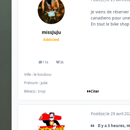
Je viens de réserver 
canadiens pour une 
En tout le bike shop
missJuJu
Addicted
11k
3k
messages
Réputation
Ville :
le boubou
Prénom :
Julie
Citer
Bike(s) :
trop
Posté(e)
le 29 avril 2
Il y a 3 heures, m