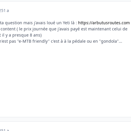
025
1 a
a question mais j'avais loué un Yeti là
:
https://arbutusroutes.com
s content ( le prix journée que j'avais payé est maintenant celui de
t il y a presque 8 ans)
n'est pas "e-MTB friendly" c'est à à la pédale ou en "gondola"...
025
1 a