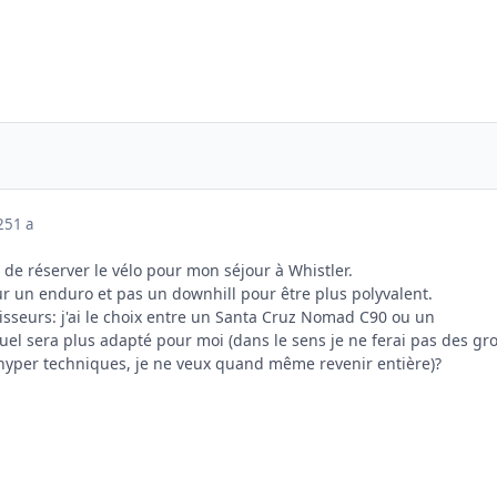
025
1 a
in de réserver le vélo pour mon séjour à Whistler.
ur un enduro et pas un downhill pour être plus polyvalent.
isseurs: j'ai le choix entre un Santa Cruz Nomad C90 ou un
el sera plus adapté pour moi (dans le sens je ne ferai pas des gr
 hyper techniques, je ne veux quand même revenir entière)?