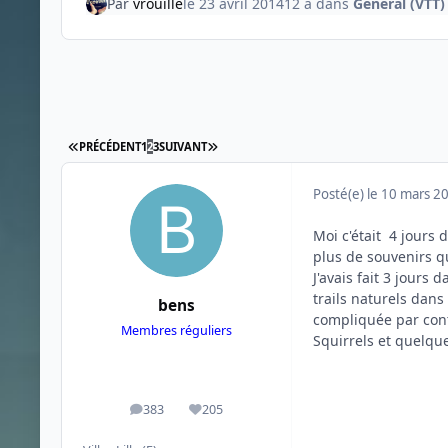
Par
vrouille
le 23 avril 2014
12 a
dans
Général (VTT)
PREMIÈRE PAGE
DERNIÈRE PAGE
PRÉCÉDENT
1
2
3
SUIVANT
Posté(e)
le 10 mars 2
Moi c'était 4 jours 
plus de souvenirs qu
J'avais fait 3 jours
trails naturels dan
bens
compliquée par contr
Membres réguliers
Squirrels et quelqu
383
205
messages
Réputation