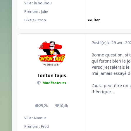
Ville :
le boubou
Prénom :
Julie
Citer
Bike(s) :
trop
Posté(e)
le 29 avril 2
Bonne question, si t
qui feront bien le job
Perso j'essaierais le
n'ai jamais essayé 
Tonton tapis
Modérateurs
t'aura peut être un 
théorique ..
25,2k
10,4k
messages
Réputation
Ville :
Namur
Prénom :
Fred