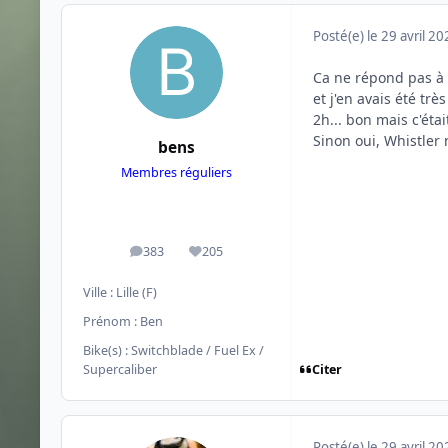
Posté(e)
le 29 avril 2
Ca ne répond pas à t
et j'en avais été trè
2h... bon mais c'étai
Sinon oui, Whistler 
bens
Membres réguliers
383
205
messages
Réputation
Ville :
Lille (F)
Prénom :
Ben
Bike(s) :
Switchblade / Fuel Ex /
Citer
Supercaliber
Posté(e)
le 29 avril 2