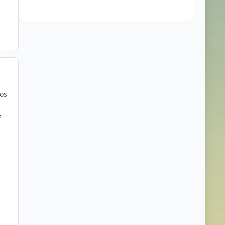
los
e