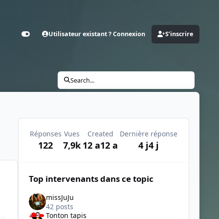
Utilisateur existant ? Connexion
S’inscrire
Customizer
Search...
Réponses
Vues
Created
Dernière réponse
122
7,9k
12 a
12 a
4 j
4 j
Top intervenants dans ce topic
missJuJu
42 posts
Tonton tapis