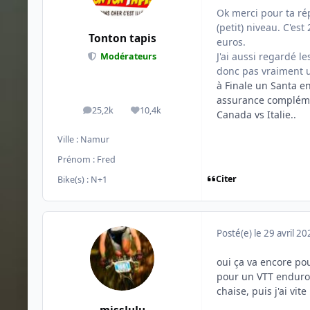
Ok merci pour ta ré
(petit) niveau. C'es
Tonton tapis
euros.
J'ai aussi regardé l
Modérateurs
donc pas vraiment u
à Finale un Santa en
assurance complémen
25,2k
10,4k
messages
Réputation
Canada vs Italie..
Ville :
Namur
Prénom :
Fred
Citer
Bike(s) :
N+1
Posté(e)
le 29 avril 2
oui ça va encore pou
pour un VTT enduro,
chaise, puis j'ai vi