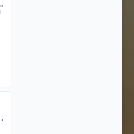
on
0
ma