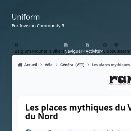
Aller au contenu
Uniform
For Invision Community 5
Belgium Mountain Bikers
Naviguer
Activité
Clubs
Classem
Accueil
Vélo
Général (VTT)
Les places mythiques
Les places mythiques du
du Nord