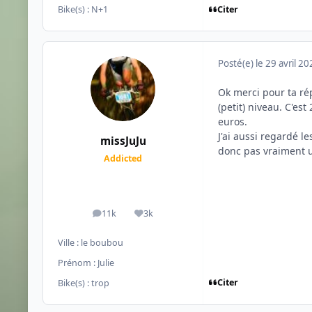
Citer
Bike(s) :
N+1
Posté(e)
le 29 avril 2
Ok merci pour ta ré
(petit) niveau. C'es
euros.
J'ai aussi regardé l
missJuJu
donc pas vraiment u
Addicted
11k
3k
messages
Réputation
Ville :
le boubou
Prénom :
Julie
Citer
Bike(s) :
trop