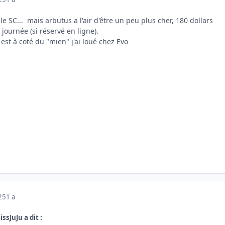
le SC... mais arbutus a l'air d'être un peu plus cher, 180 dollars
journée (si réservé en ligne).
 est à coté du "mien" j'ai loué chez Evo
025
1 a
issJuJu a dit :