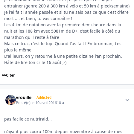
entraîner (genre 200 à 300 km à vélo et 50 km à pied/semaine)
Je l'ai fait l'année passée et si tu ne sais pas ce que c'est d'être
mort .... et bien, tu vas connaître !
Les 4 km de natation avec la première demi-heure dans la
nuit et les 188 km avec 5081m de D+, c'est facile à côté du
marathon qu'il reste à faire !
Mais ce truc, c'est le top. Quand t'as fait l'Embrunman, t'es
plus le même.
D'ailleurs, on y retourne à une petite dizaine l'an prochain.
Hâte de lire ton cr le 16 août ;-)
Citer
Author stats
vrouille
Addicted
Posté(e)
le 10 avril 2016
10 a
pas facile ce nutriraid...
n'ayant plus couru 100m depuis novembre à cause de mes