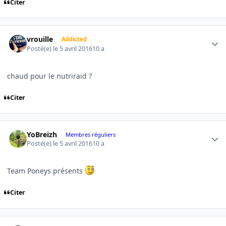
Citer
Author stats
vrouille
Addicted
Posté(e)
le 5 avril 2016
10 a
chaud pour le nutriraid ?
Citer
Author stats
YoBreizh
Membres réguliers
Posté(e)
le 5 avril 2016
10 a
Team Poneys présents
Citer
Author stats