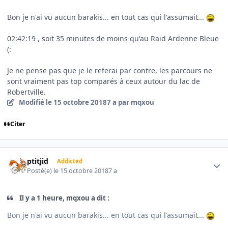
Bon je n'ai vu aucun barakis... en tout cas qui l'assumait...
02:42:19 , soit 35 minutes de moins qu'au Raid Ardenne Bleue
(:
Je ne pense pas que je le referai par contre, les parcours ne
sont vraiment pas top comparés à ceux autour du lac de
Robertville.
Modifié
le 15 octobre 2018
7 a
par mqxou
Citer
Author stats
ptitjid
Addicted
Posté(e)
le 15 octobre 2018
7 a
Il y a 1 heure, mqxou a dit :
Bon je n'ai vu aucun barakis... en tout cas qui l'assumait...