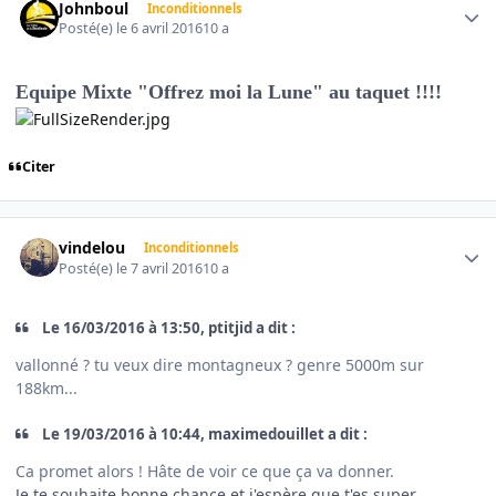
Johnboul
Inconditionnels
Posté(e)
le 6 avril 2016
10 a
Equipe Mixte "Offrez moi la Lune" au taquet !!!!
Citer
Author stats
vindelou
Inconditionnels
Posté(e)
le 7 avril 2016
10 a
Le 16/03/2016 à 13:50, ptitjid a dit :
vallonné ? tu veux dire montagneux ? genre 5000m sur
188km...
Le 19/03/2016 à 10:44, maximedouillet a dit :
Ca promet alors ! Hâte de voir ce que ça va donner.
Je te souhaite bonne chance et j'espère que t'es super