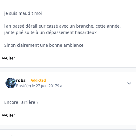
je suis maudit moi
l'an passé dérailleur cassé avec un branche, cette année,
jante plié suite à un dépassement hasardeux
Sinon clairement une bonne ambiance
Citer
Author stats
robs
Addicted
Posté(e)
le 27 juin 2017
9 a
Encore l'arrière ?
Citer
Author stats