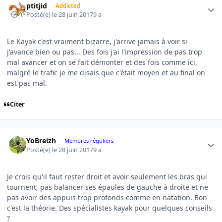
ptitjid
Addicted
Posté(e)
le 28 juin 2017
9 a
Le Kayak c'est vraiment bizarre, j'arrive jamais à voir si
j'avance bien ou pas... Des fois j'ai l'impression de pas trop
mal avancer et on se fait démonter et des fois comme ici,
malgré le trafic je me disais que c'était moyen et au final on
est pas mal.
Citer
Author stats
YoBreizh
Membres réguliers
Posté(e)
le 28 juin 2017
9 a
Je crois qu'il faut rester droit et avoir seulement les bras qui
tournent, pas balancer ses épaules de gauche à droite et ne
pas avoir des appuis trop profonds comme en natation. Bon
c'est la théorie. Des spécialistes kayak pour quelques conseils
?