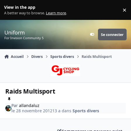
Aller au contenu
View in the app
×
Di
A better way to browse.
Learn more
.
Uniform
Se connecter
Customizer
For Invision Community 5
Accueil
Divers
Sports divers
Raids Multisport
Raids Multisport
Par
allandaluz
le 28 novembre 2012
13 a
dans
Sports divers