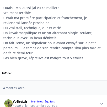
Ouais ! Moi aussi j'ai vu ce maillot !
Vraiment terrible.
C'était ma première participation et franchement, je
reviendrai l'année prochaine.
Du vrai trail, technique, dur et varié.
Un kayak magnifique et un vtt alternant single, roulant,
technique avec un beau dénivelé.
On fait 2ème, un signaleur nous ayant envoyé sur le petit
parcours.... le temps de s'en rendre compte 1km plus tard et
de faire demi-tour....
Pas bien grave, l'épreuve est malgré tout 5 étoiles.
Citer
4 months later...
Author stats
YoBreizh
Membres réguliers
Posté(e)
le 1 septembre 2016
9 a