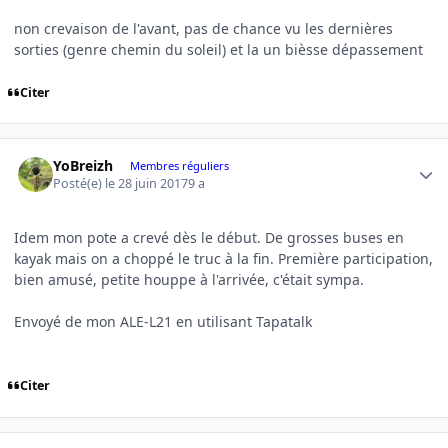
non crevaison de l'avant, pas de chance vu les dernières
sorties (genre chemin du soleil) et la un bièsse dépassement
Citer
Author stats
YoBreizh
Membres réguliers
Posté(e)
le 28 juin 2017
9 a
Idem mon pote a crevé dès le début. De grosses buses en
kayak mais on a choppé le truc à la fin. Première participation,
bien amusé, petite houppe à l'arrivée, c'était sympa.
Envoyé de mon ALE-L21 en utilisant Tapatalk
Citer
Author stats