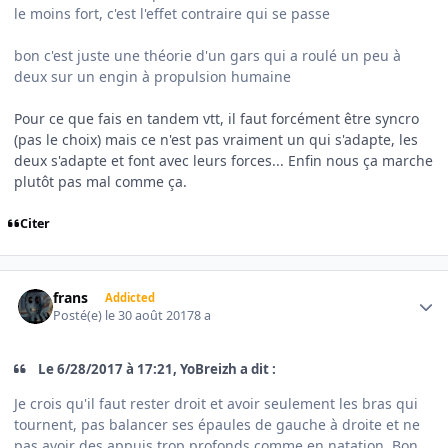
le moins fort, c'est l'effet contraire qui se passe
bon c'est juste une théorie d'un gars qui a roulé un peu à
deux sur un engin à propulsion humaine
Pour ce que fais en tandem vtt, il faut forcément être syncro
(pas le choix) mais ce n'est pas vraiment un qui s'adapte, les
deux s'adapte et font avec leurs forces... Enfin nous ça marche
plutôt pas mal comme ça.
Citer
Author stats
frans
Addicted
Posté(e)
le 30 août 2017
8 a
Le 6/28/2017 à 17:21, YoBreizh a dit :
Je crois qu'il faut rester droit et avoir seulement les bras qui
tournent, pas balancer ses épaules de gauche à droite et ne
pas avoir des appuis trop profonds comme en natation. Bon