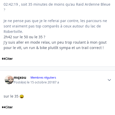
02:42:19 , soit 35 minutes de moins qu'au Raid Ardenne Bleue
?
Je ne pense pas que je le referai par contre, les parcours ne
sont vraiment pas top comparés à ceux autour du lac de
Robertville.
2h42 sur le 50 ou le 35 ?
J'y suis aller en mode relax, un peu trop roulant à mon gout
pour le vtt, un run & bike plutôt sympa et un trail correct !
Citer
Author stats
mqxou
Membres réguliers
Posté(e)
le 15 octobre 2018
7 a
sur le 35
Citer