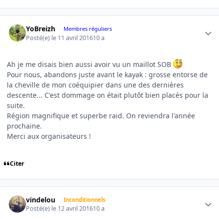
Author stats
YoBreizh
Membres réguliers
Posté(e)
le 11 avril 2016
10 a
Ah je me disais bien aussi avoir vu un maillot SOB
Pour nous, abandons juste avant le kayak : grosse entorse de
la cheville de mon coéquipier dans une des dernières
descente... C'est dommage on était plutôt bien placés pour la
suite.
Région magnifique et superbe raid. On reviendra l'année
prochaine.
Merci aux organisateurs !
Citer
Author stats
vindelou
Inconditionnels
Posté(e)
le 12 avril 2016
10 a