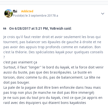
Author stats
fbi
Addicted
Posté(e)
le 3 septembre 2017
8 a
On ‎6‎/‎28‎/‎2017 at 5:21 PM, YoBreizh said:
Je crois qu'il faut rester droit et avoir seulement les bras qui
tournent, pas balancer ses épaules de gauche à droite et ne
pas avoir des appuis trop profonds comme en natation. Bon
c'est la théorie. Des spécialistes kayak pour quelques conseils
?
c'est pas vraiment ça
Surtout, il faut "longer" le bord du kayak, et la force doit venir
aussi du buste, pas que des bras/épaules. Le buste en
torsion, donc comme tu dis, pas de balancement. La tête ne
doit pas bouger.
La pale de la pagaie doit être bien enfoncée dans l'eau mais
pas trop non plus (le manche ne doit pas être immergé)
Je ne suis pas du tout pro du kayak, c'est ce que j'ai appris en
raid avec des équipiers qui étaient bons kayakistes