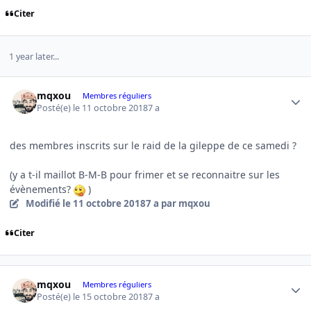
Citer
1 year later...
Author stats
mqxou
Membres réguliers
Posté(e)
le 11 octobre 2018
7 a
des membres inscrits sur le raid de la gileppe de ce samedi ?
(y a t-il maillot B-M-B pour frimer et se reconnaitre sur les
évènements?
)
Modifié
le 11 octobre 2018
7 a
par mqxou
Citer
Author stats
mqxou
Membres réguliers
Posté(e)
le 15 octobre 2018
7 a