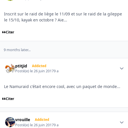
Inscrit sur le raid de liège le 11/09 et sur le raid de la gileppe
le 15/10, kayak en octobre ? Aie...
Citer
9 months later...
Author stats
ptitjid
Addicted
Posté(e)
le 26 juin 2017
9 a
Le Namuraid c'était encore cool, avec un paquet de monde...
Citer
Author stats
vrouille
Addicted
Posté(e)
le 26 juin 2017
9 a