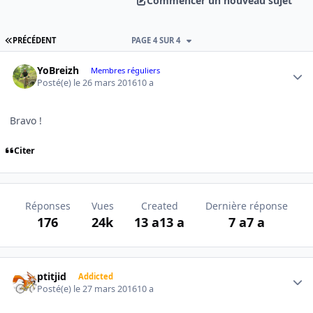
Commencer un nouveau sujet
PREMIÈRE PAGE
PRÉCÉDENT
PAGE 4 SUR 4
Author stats
YoBreizh
Membres réguliers
Posté(e)
le 26 mars 2016
10 a
Bravo !
Citer
Réponses
Vues
Created
Dernière réponse
176
24k
13 a
13 a
7 a
7 a
Author stats
ptitjid
Addicted
Posté(e)
le 27 mars 2016
10 a