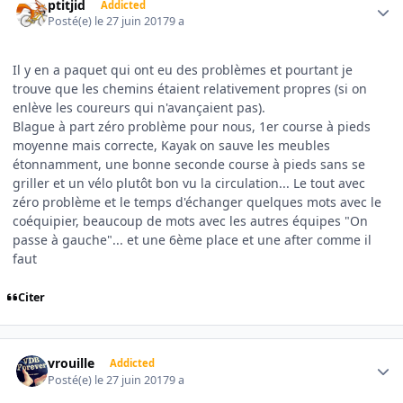
ptitjid
Addicted
Posté(e)
le 27 juin 2017
9 a
Il y en a paquet qui ont eu des problèmes et pourtant je
trouve que les chemins étaient relativement propres (si on
enlève les coureurs qui n'avançaient pas).
Blague à part zéro problème pour nous, 1er course à pieds
moyenne mais correcte, Kayak on sauve les meubles
étonnamment, une bonne seconde course à pieds sans se
griller et un vélo plutôt bon vu la circulation... Le tout avec
zéro problème et le temps d'échanger quelques mots avec le
coéquipier, beaucoup de mots avec les autres équipes "On
passe à gauche"... et une 6ème place et une after comme il
faut
Citer
Author stats
vrouille
Addicted
Posté(e)
le 27 juin 2017
9 a