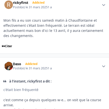
rickyfirst
Addicted
Posté(e)
le 31 mars 2025
1 a
Mon fils a eu son cours samedi matin à Chaudfontaine et
effectivement c'était bien fréquenté. Le terrain est idéal
actuellement mais bon d'ici le 13 avril, il y aura certainement
des changements.
Citer
Author stats
Daso
Addicted
Posté(e)
le 31 mars 2025
1 a
à l’instant, rickyfirst a dit :
c'était bien fréquenté
c'est comme ça depuis quelques w-e... on voit que la course
arrive.