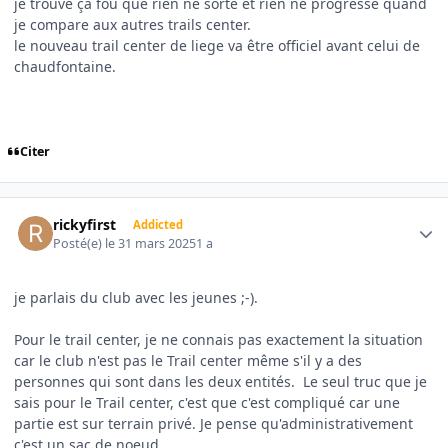
je trouve ça fou que rien ne sorte et rien ne progresse quand
je compare aux autres trails center.
le nouveau trail center de liege va être officiel avant celui de
chaudfontaine.
Citer
Author stats
rickyfirst
Addicted
Posté(e)
le 31 mars 2025
1 a
je parlais du club avec les jeunes ;-).
Pour le trail center, je ne connais pas exactement la situation
car le club n'est pas le Trail center même s'il y a des
personnes qui sont dans les deux entités. Le seul truc que je
sais pour le Trail center, c'est que c'est compliqué car une
partie est sur terrain privé. Je pense qu'administrativement
c'est un sac de noeud.