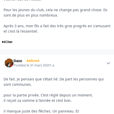
Pour les jeunes du club, cela ne change pas grand chose. Ils
sont de plus en plus nombreux.
Après 3 ans, mon fils a fait des très gros progrès en s'amusant
et c'est là l'essentiel.
Citer
Author stats
Daso
Addicted
Posté(e)
le 31 mars 2025
1 a
De fait. Je pensais que c’était lié. De part les personnes qui
sont communes.
pour la partie privée. C’est réglé depuis un moment.
il reçoit sa somme à l’année et c’est bon.
il manque juste des flèches. Un panneau. Et