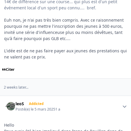
14€ de différence sur une course... qui plus est d'un petit
événement local d'un sport peu connu.... bref.
Euh non, je n'ai pas très bien compris. Avec ce raisonnement
pourquoi ne pas mettre l'inscription des jeunes à 500 euros,
invité une série d'influenceuse plus ou moins dévêtues, tant
qu'à faire pourquoi pas GLB etc....
L'idée est de ne pas faire payer aux jeunes des prestations qui
ne valent pas ce prix.
Citer
2 weeks later...
Author stats
leoS
Addicted
Posté(e)
le 5 mars 2025
1 a
Hello