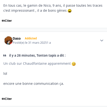
En tous cas, le gamin de Nico, 9 ans, il passe toutes les traces
c'est impressionant , il a de bons gènes
Citer
Author stats
Daso
Addicted
Posté(e)
le 31 mars 2025
1 a
il y a 26 minutes, Tonton tapis a dit :
Un club sur Chaudfontaine apparemment
lol
encore une bonne communication ça.
Citer