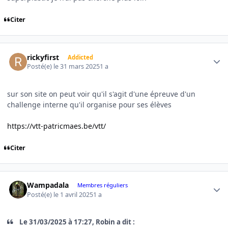
Citer
Author stats
rickyfirst
Addicted
Posté(e)
le 31 mars 2025
1 a
sur son site on peut voir qu'il s'agit d'une épreuve d'un
challenge interne qu'il organise pour ses élèves
https://vtt-patricmaes.be/vtt/
Citer
Author stats
Wampadala
Membres réguliers
Posté(e)
le 1 avril 2025
1 a
Le 31/03/2025 à 17:27, Robin a dit :