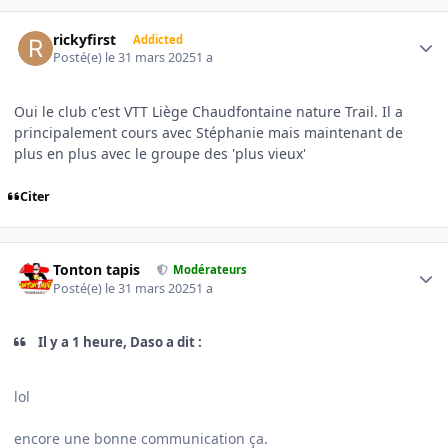
Author stats
rickyfirst
Addicted
Posté(e)
le 31 mars 2025
1 a
Oui le club c'est VTT Liège Chaudfontaine nature Trail. Il a
principalement cours avec Stéphanie mais maintenant de
plus en plus avec le groupe des 'plus vieux'
Citer
Author stats
Tonton tapis
Modérateurs
Posté(e)
le 31 mars 2025
1 a
Il y a 1 heure, Daso a dit :
lol
encore une bonne communication ça.