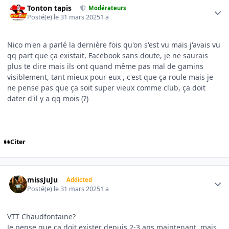
Tonton tapis
Modérateurs
Posté(e)
le 31 mars 2025
1 a
Nico m'en a parlé la dernière fois qu'on s'est vu mais j'avais vu
qq part que ça existait, Facebook sans doute, je ne saurais
plus te dire mais ils ont quand même pas mal de gamins
visiblement, tant mieux pour eux , c'est que ça roule mais je
ne pense pas que ça soit super vieux comme club, ça doit
dater d'il y a qq mois (?)
Citer
Author stats
missJuJu
Addicted
Posté(e)
le 31 mars 2025
1 a
VTT Chaudfontaine?
Je pense que ça doit exister depuis 2-3 ans maintenant, mais