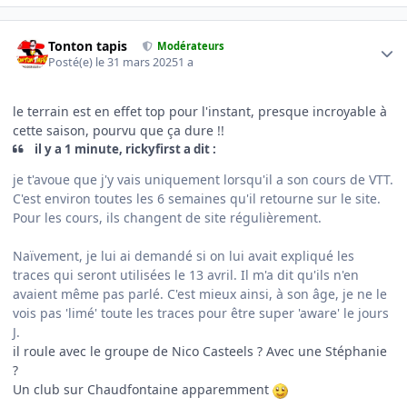
Author stats
Tonton tapis
Modérateurs
Posté(e)
le 31 mars 2025
1 a
le terrain est en effet top pour l'instant, presque incroyable à
cette saison, pourvu que ça dure !!
il y a 1 minute, rickyfirst a dit :
je t'avoue que j'y vais uniquement lorsqu'il a son cours de VTT.
C'est environ toutes les 6 semaines qu'il retourne sur le site.
Pour les cours, ils changent de site régulièrement.
Naïvement, je lui ai demandé si on lui avait expliqué les
traces qui seront utilisées le 13 avril. Il m'a dit qu'ils n'en
avaient même pas parlé. C'est mieux ainsi, à son âge, je ne le
vois pas 'limé' toute les traces pour être super 'aware' le jours
J.
il roule avec le groupe de Nico Casteels ? Avec une Stéphanie
?
Un club sur Chaudfontaine apparemment