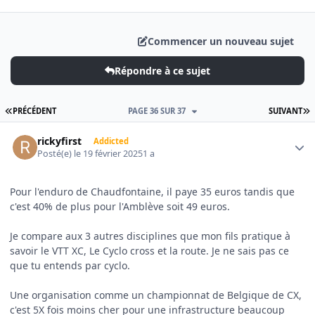
Commencer un nouveau sujet
Répondre à ce sujet
PREMIÈRE PAGE
D
PRÉCÉDENT
PAGE 36 SUR 37
SUIVANT
Author stats
rickyfirst
Addicted
Posté(e)
le 19 février 2025
1 a
Pour l'enduro de Chaudfontaine, il paye 35 euros tandis que
c'est 40% de plus pour l'Amblève soit 49 euros.
Je compare aux 3 autres disciplines que mon fils pratique à
savoir le VTT XC, Le Cyclo cross et la route. Je ne sais pas ce
que tu entends par cyclo.
Une organisation comme un championnat de Belgique de CX,
c'est 5X fois moins cher pour une infrastructure beaucoup