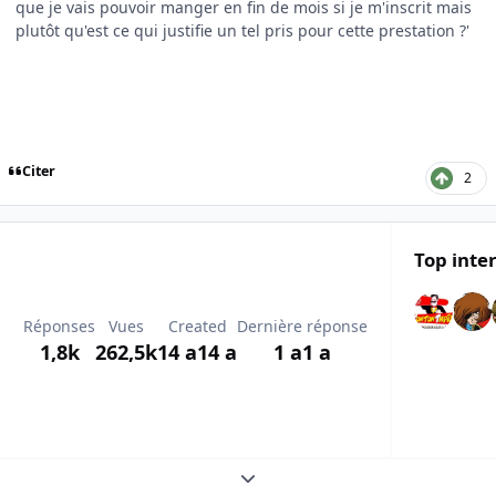
que je vais pouvoir manger en fin de mois si je m'inscrit mais
plutôt qu'est ce qui justifie un tel pris pour cette prestation ?'
Citer
2
Top inte
Réponses
Vues
Created
Dernière réponse
1,8k
262,5k
14 a
14 a
1 a
1 a
Expand topic overview