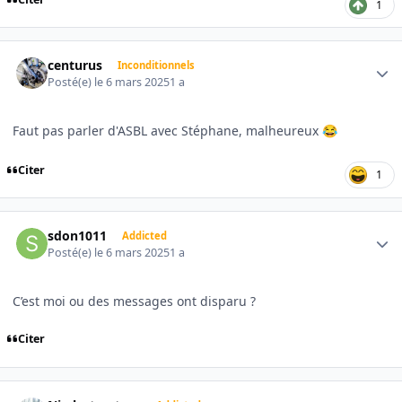
1
Author stats
centurus
Inconditionnels
Posté(e)
le 6 mars 2025
1 a
Faut pas parler d'ASBL avec Stéphane, malheureux
😂
Citer
1
Author stats
sdon1011
Addicted
Posté(e)
le 6 mars 2025
1 a
C’est moi ou des messages ont disparu ?
Citer
Author stats