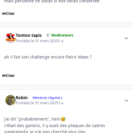
mais personne ne savait si elle serait conservée.
Citer
Author stats
Tonton tapis
Modérateurs
Posté(e)
le 31 mars 2025
1 a
ah il fait son challenge encore Patric Maes ?
Citer
Author stats
Robin
Membres réguliers
Posté(e)
le 31 mars 2025
1 a
j'ai dit "probablement", hein
😅
c'était des gamins, il y avait des plaques de cadres
superplastic je n'ai pas cherché plus loin