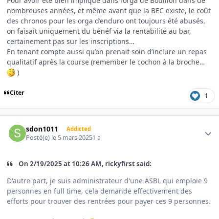
Pour avoir été bien impliqué dans l’orga de Bouillon dans de
nombreuses années, et même avant que la BEC existe, le coût
des chronos pour les orga d’enduro ont toujours été abusés,
on faisait uniquement du bénéf via la rentabilité au bar,
certainement pas sur les inscriptions…
En tenant compte aussi qu’on prenait soin d’inclure un repas
qualitatif après la course (remember le cochon à la broche…
)
Citer
1
Author stats
sdon1011
Addicted
Posté(e)
le 5 mars 2025
1 a
On 2/19/2025 at 10:26 AM, rickyfirst said:
D'autre part, je suis administrateur d'une ASBL qui emploie 9
personnes en full time, cela demande effectivement des
efforts pour trouver des rentrées pour payer ces 9 personnes.