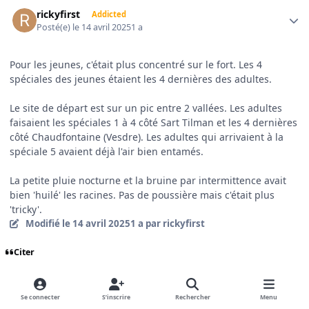
Author stats
rickyfirst
Addicted
Posté(e)
le 14 avril 2025
1 a
Pour les jeunes, c'était plus concentré sur le fort. Les 4
spéciales des jeunes étaient les 4 dernières des adultes.
Le site de départ est sur un pic entre 2 vallées. Les adultes
faisaient les spéciales 1 à 4 côté Sart Tilman et les 4 dernières
côté Chaudfontaine (Vesdre). Les adultes qui arrivaient à la
spéciale 5 avaient déjà l'air bien entamés.
La petite pluie nocturne et la bruine par intermittence avait
bien 'huilé' les racines. Pas de poussière mais c'était plus
'tricky'.
Modifié
le 14 avril 2025
1 a
par rickyfirst
Citer
Author stats
Se connecter
S’inscrire
Rechercher
Menu
KidPaddle
Membres réguliers