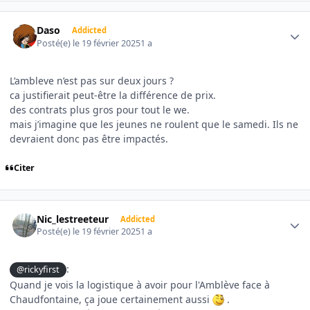
Author stats
Daso
Addicted
Posté(e)
le 19 février 2025
1 a
L’ambleve n’est pas sur deux jours ?
ca justifierait peut-être la différence de prix.
des contrats plus gros pour tout le we.
mais j’imagine que les jeunes ne roulent que le samedi. Ils ne
devraient donc pas être impactés.
Citer
Author stats
Nic_lestreeteur
Addicted
Posté(e)
le 19 février 2025
1 a
:
@rickyfirst
Quand je vois la logistique à avoir pour l'Amblève face à
Chaudfontaine, ça joue certainement aussi
.