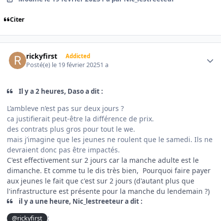
Citer
Author stats
rickyfirst
Addicted
Posté(e)
le 19 février 2025
1 a
Il y a 2 heures, Daso a dit :
L’ambleve n’est pas sur deux jours ?
ca justifierait peut-être la différence de prix.
des contrats plus gros pour tout le we.
mais j’imagine que les jeunes ne roulent que le samedi. Ils ne
devraient donc pas être impactés.
C'est effectivement sur 2 jours car la manche adulte est le
dimanche. Et comme tu le dis très bien, Pourquoi faire payer
aux jeunes le fait que c'est sur 2 jours (d'autant plus que
l'infrastructure est présente pour la manche du lendemain ?)
il y a une heure, Nic_lestreeteur a dit :
:
@rickyfirst