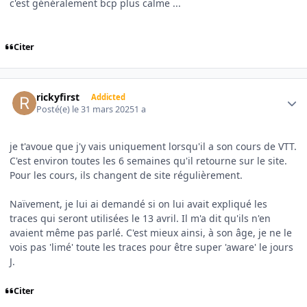
c'est généralement bcp plus calme ...
Citer
Author stats
rickyfirst
Addicted
Posté(e)
le 31 mars 2025
1 a
je t'avoue que j'y vais uniquement lorsqu'il a son cours de VTT.
C'est environ toutes les 6 semaines qu'il retourne sur le site.
Pour les cours, ils changent de site régulièrement.
Naïvement, je lui ai demandé si on lui avait expliqué les
traces qui seront utilisées le 13 avril. Il m'a dit qu'ils n'en
avaient même pas parlé. C'est mieux ainsi, à son âge, je ne le
vois pas 'limé' toute les traces pour être super 'aware' le jours
J.
Citer