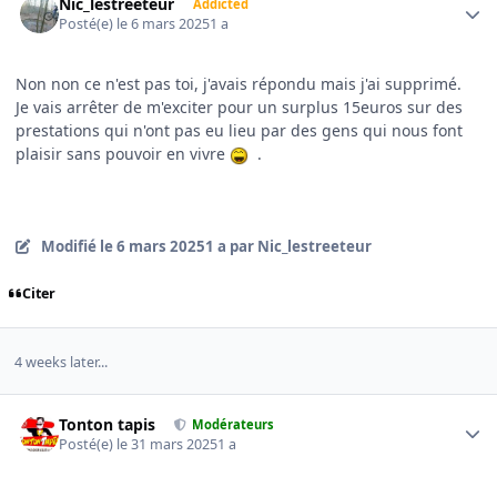
Nic_lestreeteur
Addicted
Posté(e)
le 6 mars 2025
1 a
Non non ce n'est pas toi, j'avais répondu mais j'ai supprimé.
Je vais arrêter de m'exciter pour un surplus 15euros sur des
prestations qui n'ont pas eu lieu par des gens qui nous font
plaisir sans pouvoir en vivre
.
Modifié
le 6 mars 2025
1 a
par Nic_lestreeteur
Citer
4 weeks later...
Author stats
Tonton tapis
Modérateurs
Posté(e)
le 31 mars 2025
1 a