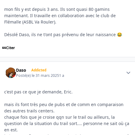
mon fils y est depuis 3 ans. Ils sont quasi 80 gamins
maintenant. Il travaille en collaboration avec le club de
Flémalle (ASBL Va Rouler).
Désolé Daso, ils ne t'ont pas prévenu de leur naissance
😂
Citer
Author stats
Daso
Addicted
Posté(e)
le 31 mars 2025
1 a
c'est pas ce que je demande, Eric.
mais ils font très peu de pubs et de comm en comparaison
des autres trails centers.
chaque fois que je croise qqn sur le trail ou ailleurs, la
question de la situation du trail sort.... personne ne sait où ça
en est.