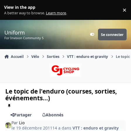
Aller au contenu
View in the app
×
Di
A better way to browse.
Learn more
.
Uniform
Se connecter
Customizer
For Invision Community 5
Accueil
Vélo
Sorties
VTT : enduro et gravity
Le topic
Le topic de l'enduro (courses, sorties,
événements...)
Partager
Abonnés
Par
Lio
le 19 décembre 2011
14 a
dans
VTT : enduro et gravity