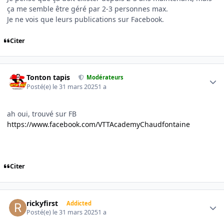
ça me semble être géré par 2-3 personnes max.
Je ne vois que leurs publications sur Facebook.
Citer
Author stats
Tonton tapis
Modérateurs
Posté(e)
le 31 mars 2025
1 a
ah oui, trouvé sur FB
https://www.facebook.com/VTTAcademyChaudfontaine
Citer
Author stats
rickyfirst
Addicted
Posté(e)
le 31 mars 2025
1 a