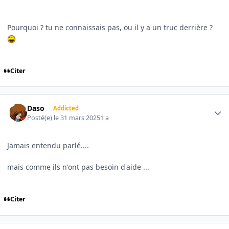
Pourquoi ? tu ne connaissais pas, ou il y a un truc derrière ?
Citer
Author stats
Daso
Addicted
Posté(e)
le 31 mars 2025
1 a
Jamais entendu parlé....
mais comme ils n'ont pas besoin d'aide ...
Citer
Author stats